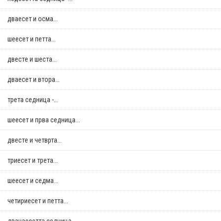
дваесет и осма...
шеесет и петта...
двестe и шеста...
дваесет и втора...
трета седница -...
шеесет и прва седница...
двестe и четврта...
триесет и трета...
шеесет и седма...
четириесет и петта...