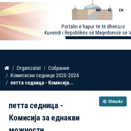
MK
AL
EN
Toggle
Portalin e hapur të të dhënave
naviga
Kuvendi i Republikës së Maqedonisë së V
Kalo
Organizatat
Собрание
te
Комисиски седници 2020-2024
përmbajtja
петта седница - Комисија...
Shkarko
петта седница -
Комисија за еднакви
можности...