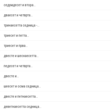
седумдесет и втора...
дваесет и четврта...
тринаесетта седница -...
триесет и петта...
триесет и прва...
двестe и шеснаесетта...
педесет и четврта...
двестe и...
шеесет и осма седница...
двестe и петнаесетта...
деветнаесетта седница...