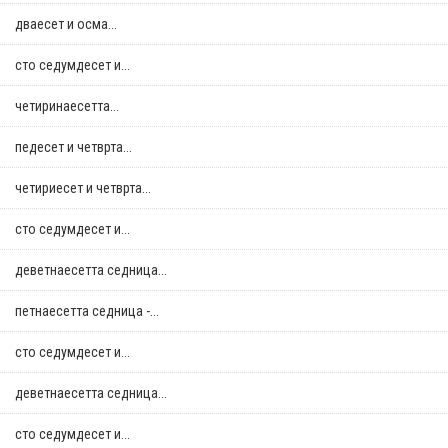
дваесет и осма...
сто седумдесет и...
четиринаесетта...
педесет и четврта...
четириесет и четврта...
сто седумдесет и...
деветнаесетта седница...
петнаесетта седница -...
сто седумдесет и...
деветнаесетта седница...
сто седумдесет и...