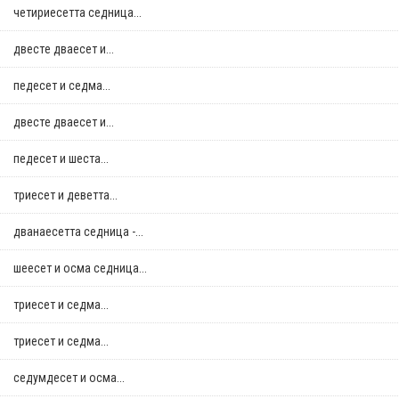
четириесетта седница...
двестe дваесет и...
педесет и седма...
двестe дваесет и...
педесет и шеста...
триесет и деветта...
дванаесетта седница -...
шеесет и осма седница...
триесет и седма...
триесет и седма...
седумдесет и осма...