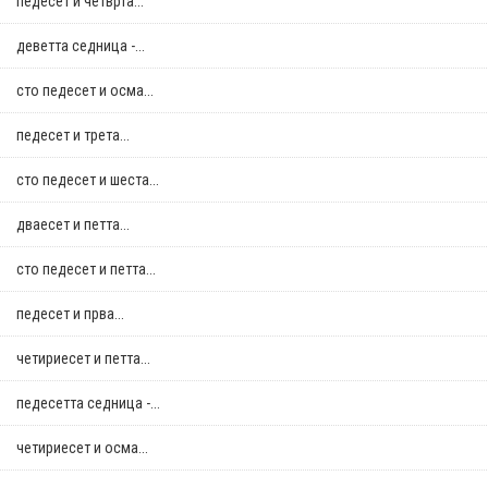
педесет и четврта...
деветта седница -...
сто педесет и осма...
педесет и трета...
сто педесет и шеста...
дваесет и петта...
сто педесет и петта...
педесет и прва...
четириесет и петта...
педесетта седница -...
четириесет и осма...