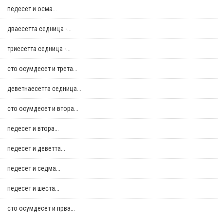
педесет и осма...
дваесетта седница -...
триесетта седница -...
сто осумдесет и трета...
деветнаесетта седница...
сто осумдесет и втора...
педесет и втора...
педесет и деветта...
педесет и седма...
педесет и шеста...
сто осумдесет и прва...