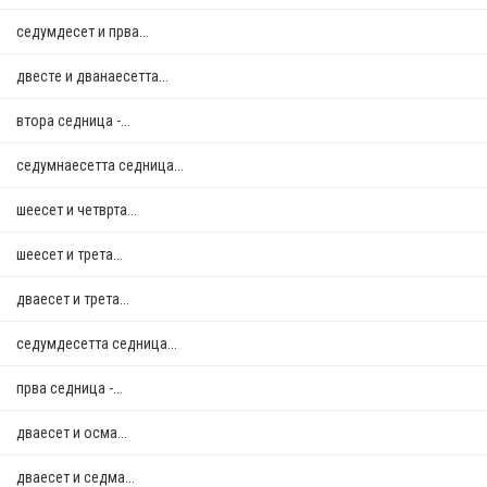
седумдесет и прва...
двестe и дванаесетта...
втора седница -...
седумнаесетта седница...
шеесет и четврта...
шеесет и трета...
дваесет и трета...
седумдесетта седница...
прва седница -...
дваесет и осма...
дваесет и седма...