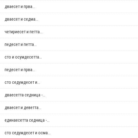
дваесет и прва...
дваесет и седма...
четириесет и петта...
педесет и петта...
сто и осумдесетта...
педесет и прва...
сто седумдесет и...
дваесетта седница -...
дваесет и деветта...
единаесетта седница -...
сто седумдесет и осма...