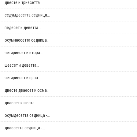
двестe и триесетта...
седумдесетта седница...
педесет и деветта...
осумнaесетта седница...
четириесет и втора...
шеесет и деветта...
четириесет и прва...
двестe дваесет и осма...
дваесет и шеста...
осумдесетта седница -...
дваесетта седница -...