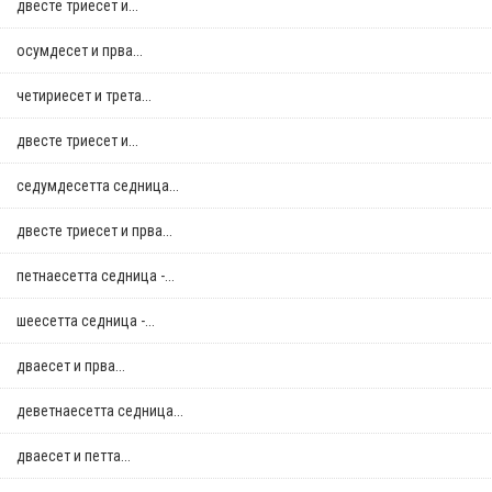
двестe триесет и...
осумдесет и прва...
четириесет и трета...
двестe триесет и...
седумдесетта седница...
двестe триесет и прва...
петнаесетта седница -...
шеесетта седница -...
дваесет и прва...
деветнаесетта седница...
дваесет и петта...