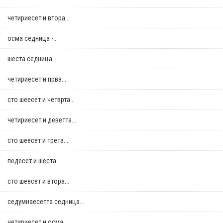
четириесет и втора...
осма седница -...
шеста седница -...
четириесет и прва...
сто шеесет и четврта...
четириесет и деветта...
сто шеесет и трета...
педесет и шеста...
сто шеесет и втора...
седумнаесетта седница...
четириесет и осма...