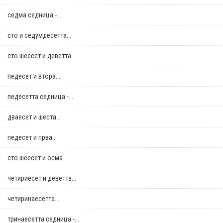
седма седница -...
сто и седумдесетта...
сто шеесет и деветта...
педесет и втора...
педесетта седница -...
дваесет и шеста...
педесет и прва...
сто шеесет и осма...
четириесет и деветта...
четиринаесетта...
тринаесетта седница -...