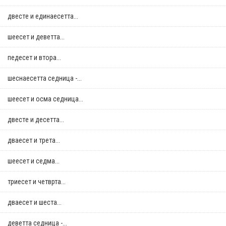
двестe и единаесетта...
шеесет и деветта...
педесет и втора...
шеснаесетта седница -...
шеесет и осма седница...
двестe и десетта...
дваесет и трета...
шеесет и седма...
триесет и четврта...
дваесет и шеста...
деветта седница -...