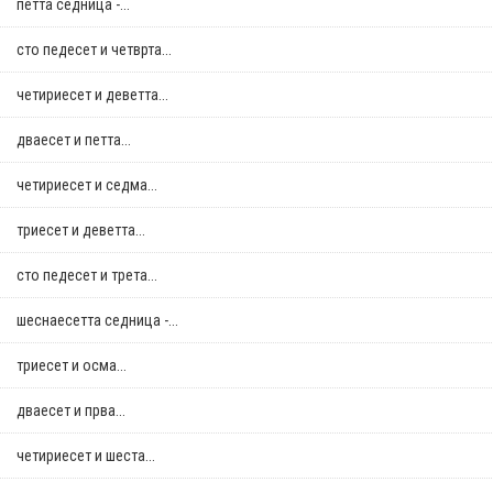
петта седница -...
сто педесет и четврта...
четириесет и деветта...
дваесет и петта...
четириесет и седма...
триесет и деветта...
сто педесет и трета...
шеснаесетта седница -...
триесет и осма...
дваесет и прва...
четириесет и шеста...