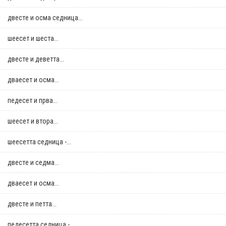
двестe и осма седница...
шеесет и шеста...
двестe и деветта...
дваесет и осма...
педесет и прва...
шеесет и втора...
шеесетта седница -...
двестe и седма...
дваесет и осма...
двестe и петта...
педесетта седница -...