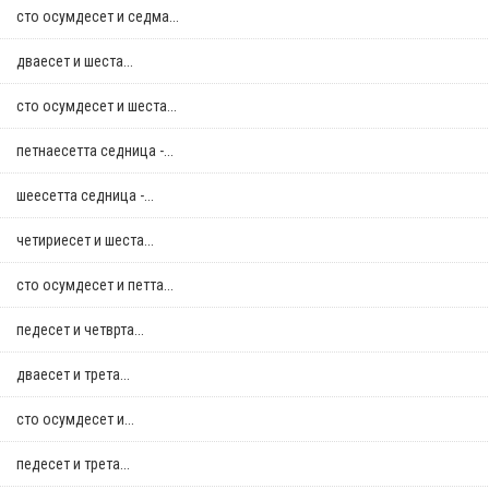
сто осумдесет и седма...
дваесет и шеста...
сто осумдесет и шеста...
петнаесетта седница -...
шеесетта седница -...
четириесет и шеста...
сто осумдесет и петта...
педесет и четврта...
дваесет и трета...
сто осумдесет и...
педесет и трета...