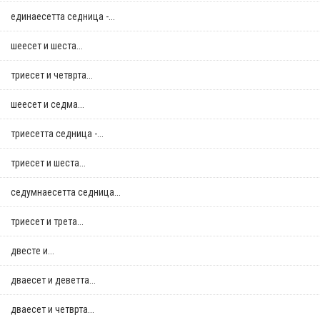
единаесетта седница -...
шеесет и шеста...
триесет и четврта...
шеесет и седма...
триесетта седница -...
триесет и шеста...
седумнаесетта седница...
триесет и трета...
двестe и...
дваесет и деветта...
дваесет и четврта...