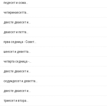
педесет и осма...
четиринаесетта...
двестe дваесет и...
дваесет и петта...
прва седница - Совет...
шеесет и деветта...
четврта седница -...
двестe дваесет и...
седумдесет и деветта...
двестe дваесет и...
триесет и втора...