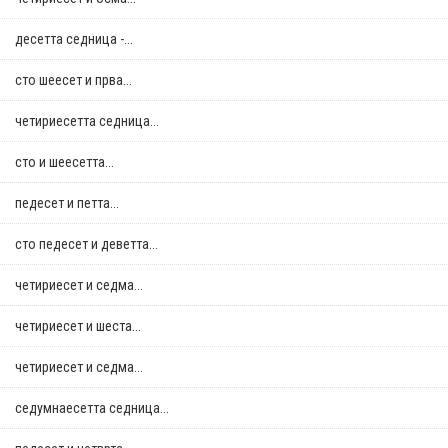
десетта седница -...
сто шеесет и прва...
четириесетта седница...
сто и шеесетта...
педесет и петта...
сто педесет и деветта...
четириесет и седма...
четириесет и шеста...
четириесет и седма...
седумнаесетта седница...