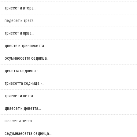
триесет и втора...
педесет и трета...
триесет и прва...
двестe и тринаесетта...
осумнaесетта седница...
десетта седница -...
триесетта седница -...
триесет и петта...
дваесет и деветта...
шеесет и петта...
седумнаесетта седница...