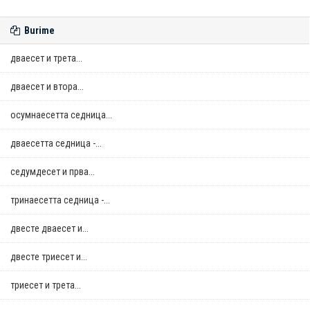
Burime
дваесет и трета...
дваесет и втора...
осумнaесетта седница...
дваесетта седница -...
седумдесет и прва...
тринаесетта седница -...
двестe дваесет и...
двестe триесет и...
триесет и трета...