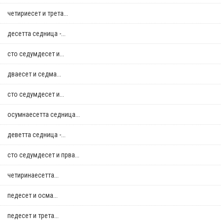
четириесет и трета...
десетта седница -...
сто седумдесет и...
дваесет и седма...
сто седумдесет и...
осумнaесетта седница...
деветта седница -...
сто седумдесет и прва...
четиринаесетта...
педесет и осма...
педесет и трета...