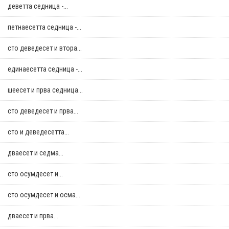
деветта седница -...
петнаесетта седница -...
сто деведесет и втора...
единаесетта седница -...
шеесет и прва седница...
сто деведесет и прва...
сто и деведесетта...
дваесет и седма...
сто осумдесет и...
сто осумдесет и осма...
дваесет и прва...