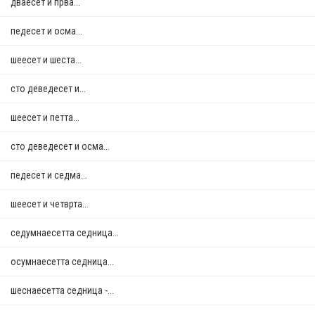
дваесет и прва...
педесет и осма...
шеесет и шеста...
сто деведесет и...
шеесет и петта...
сто деведесет и осма...
педесет и седма...
шеесет и четврта...
седумнаесетта седница...
осумнaесетта седница...
шеснаесетта седница -...