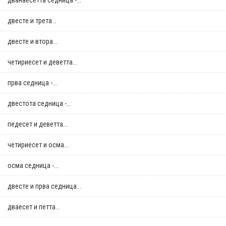
дванаесетта седница -...
двестe и трета...
двестe и втора...
четириесет и деветта...
прва седница -...
двестота седница -...
педесет и деветта...
четириесет и осма...
осма седница -...
двестe и прва седница...
дваесет и петта...