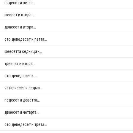
педесет и петта...
шеесет и втора...
дваесет и втора...
сто деведесет и петта...
шеесетта седница -...
триесет и втора...
сто деведесет и...
четириесет и седма...
педесет и деветта...
дваесет и четврта...
сто деведесет и трета...