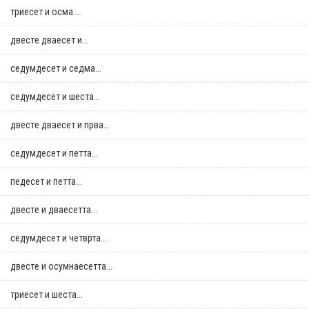
триесет и осма...
двестe дваесет и...
седумдесет и седма...
седумдесет и шеста...
двестe дваесет и прва...
седумдесет и петта...
педесет и петта...
двестe и дваесетта...
седумдесет и четврта...
двестe и осумнaесетта...
триесет и шеста...