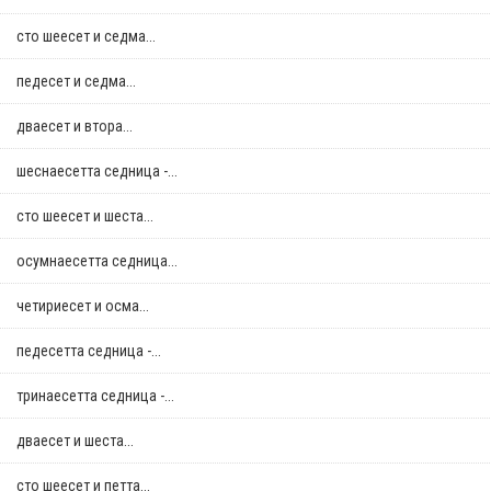
сто шеесет и седма...
педесет и седма...
дваесет и втора...
шеснаесетта седница -...
сто шеесет и шеста...
осумнaесетта седница...
четириесет и осма...
педесетта седница -...
тринаесетта седница -...
дваесет и шеста...
сто шеесет и петта...