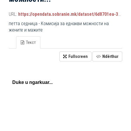
URL:
https://opendata.sobranie.mk/dataset/6d8701ea-3a42-465d-8f88-639bc6dc1a8e/resource/9c0d27fd-47c9-4adf-9616-f8af85873c71/download/komisiski_sednici.json
петта седница - Комисија за еднакви можности на
жените и мажите
Текст
Fullscreen
Ndërthur