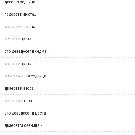
десетта седница -...
педесет и шеста...
шеесет и четврта...
шеесет и трета...
сто деведесет и седма...
шеесет и трета...
шеесет и прва седница...
дваесет и втора...
шеесет и втора...
сто деведесет и шеста...
дваесетта седница -...