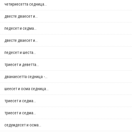
четириесетта седница...
двестe дваесет и...
педесет и седма...
двестe дваесет и...
педесет и шеста...
триесет и деветта...
дванаесетта седница -...
шеесет и осма седница...
триесет и седма...
триесет и седма...
седумдесет и осма...