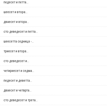
педесет и петта...
шеесет и втора...
дваесет и втора...
сто деведесет и петта...
шеесетта седница -...
триесет и втора...
сто деведесет и...
четириесет и седма...
педесет и деветта...
дваесет и четврта...
сто деведесет и трета...