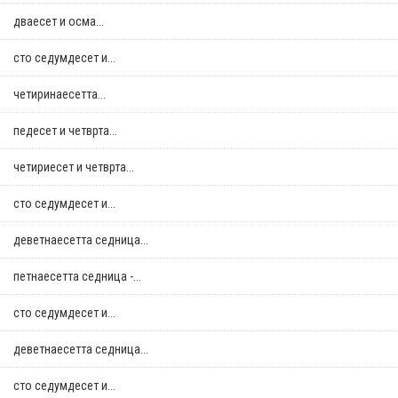
дваесет и осма...
сто седумдесет и...
четиринаесетта...
педесет и четврта...
четириесет и четврта...
сто седумдесет и...
деветнаесетта седница...
петнаесетта седница -...
сто седумдесет и...
деветнаесетта седница...
сто седумдесет и...