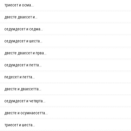
триесет и осма...
двестe дваесет и...
седумдесет и седма...
седумдесет и шеста...
двестe дваесет и прва...
седумдесет и петта...
педесет и петта...
двестe и дваесетта...
седумдесет и четврта...
двестe и осумнaесетта...
триесет и шеста...