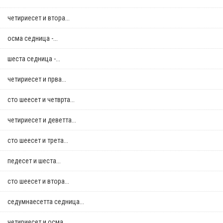
четириесет и втора...
осма седница -...
шеста седница -...
четириесет и прва...
сто шеесет и четврта...
четириесет и деветта...
сто шеесет и трета...
педесет и шеста...
сто шеесет и втора...
седумнаесетта седница...
четириесет и осма...