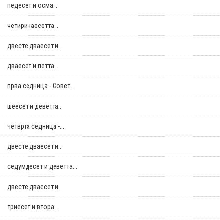
педесет и осма...
четиринаесетта...
двестe дваесет и...
дваесет и петта...
прва седница - Совет...
шеесет и деветта...
четврта седница -...
двестe дваесет и...
седумдесет и деветта...
двестe дваесет и...
триесет и втора...