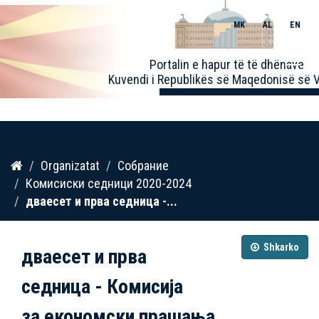
MK
AL
EN
Toggle
Portalin e hapur të të dhënave
naviga
Kuvendi i Republikës së Maqedonisë së V
Kalo
Organizatat
Собрание
te
Комисиски седници 2020-2024
përmbajtja
дваесет и прва седница -...
Shkarko
дваесет и прва
седница - Комисија
за економски прашања