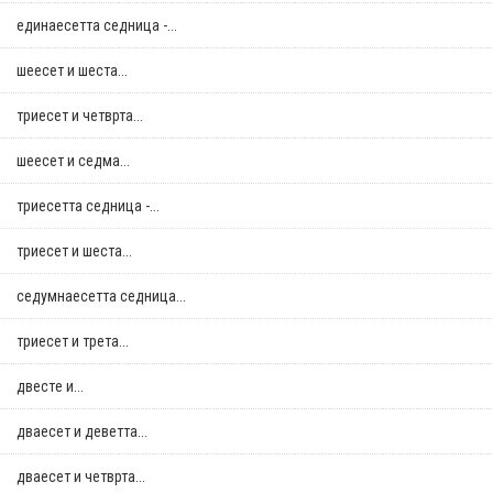
единаесетта седница -...
шеесет и шеста...
триесет и четврта...
шеесет и седма...
триесетта седница -...
триесет и шеста...
седумнаесетта седница...
триесет и трета...
двестe и...
дваесет и деветта...
дваесет и четврта...