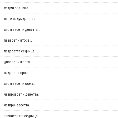
седма седница -...
сто и седумдесетта...
сто шеесет и деветта...
педесет и втора...
педесетта седница -...
дваесет и шеста...
педесет и прва...
сто шеесет и осма...
четириесет и деветта...
четиринаесетта...
тринаесетта седница -...