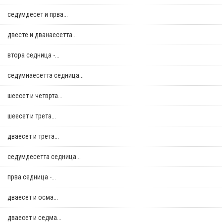
седумдесет и прва...
двестe и дванаесетта...
втора седница -...
седумнаесетта седница...
шеесет и четврта...
шеесет и трета...
дваесет и трета...
седумдесетта седница...
прва седница -...
дваесет и осма...
дваесет и седма...