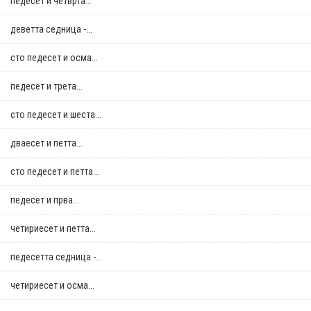
педесет и четврта...
деветта седница -...
сто педесет и осма...
педесет и трета...
сто педесет и шеста...
дваесет и петта...
сто педесет и петта...
педесет и прва...
четириесет и петта...
педесетта седница -...
четириесет и осма...