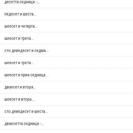
десетта седница -...
педесет и шеста...
шеесет и четврта...
шеесет и трета...
сто деведесет и седма...
шеесет и трета...
шеесет и прва седница...
дваесет и втора...
шеесет и втора...
сто деведесет и шеста...
дваесетта седница -...