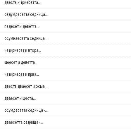
двестe и триесетта...
седумдесетта седница...
педесет и деветта...
осумнaесетта седница...
четириесет и втора...
шеесет и деветта...
четириесет и прва...
двестe дваесет и осма...
дваесет и шеста...
осумдесетта седница -...
дваесетта седница -...