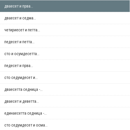
дваесет и прва...
дваесет и седма...
четириесет и петта...
педесет и петта...
сто и осумдесетта...
педесет и прва...
сто седумдесет и...
дваесетта седница -...
дваесет и деветта...
единаесетта седница -...
сто седумдесет и осма...