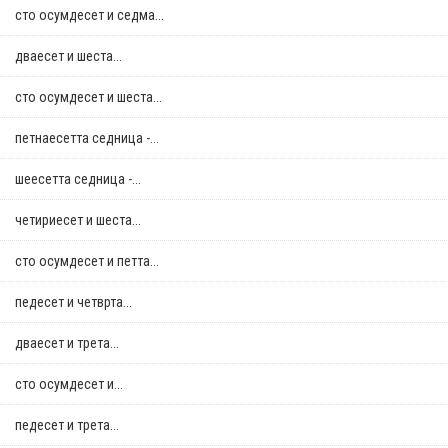
сто осумдесет и седма...
дваесет и шеста...
сто осумдесет и шеста...
петнаесетта седница -...
шеесетта седница -...
четириесет и шеста...
сто осумдесет и петта...
педесет и четврта...
дваесет и трета...
сто осумдесет и...
педесет и трета...