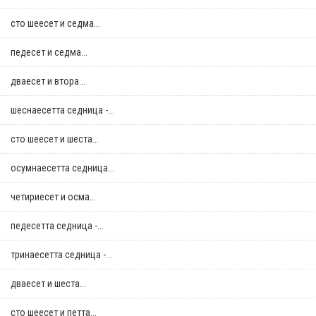
сто шеесет и седма...
педесет и седма...
дваесет и втора...
шеснаесетта седница -...
сто шеесет и шеста...
осумнaесетта седница...
четириесет и осма...
педесетта седница -...
тринаесетта седница -...
дваесет и шеста...
сто шеесет и петта...