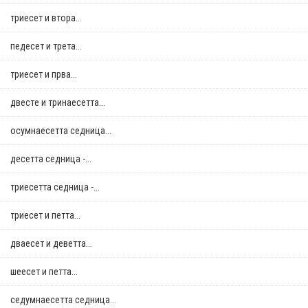
триесет и втора...
педесет и трета...
триесет и прва...
двестe и тринаесетта...
осумнaесетта седница...
десетта седница -...
триесетта седница -...
триесет и петта...
дваесет и деветта...
шеесет и петта...
седумнаесетта седница...