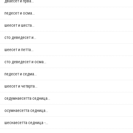
дваесет и прва...
педесет и осма...
шеесет и шеста...
сто деведесет и...
шеесет и петта...
сто деведесет и осма...
педесет и седма...
шеесет и четврта...
седумнаесетта седница...
осумнaесетта седница...
шеснаесетта седница -...