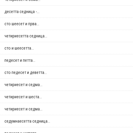
десетта седница -...
сто шеесет и прва...
четириесетта седница...
сто и шеесетта...
педесет и петта...
сто педесет и деветта...
четириесет и седма...
четириесет и шеста...
четириесет и седма...
седумнаесетта седница...