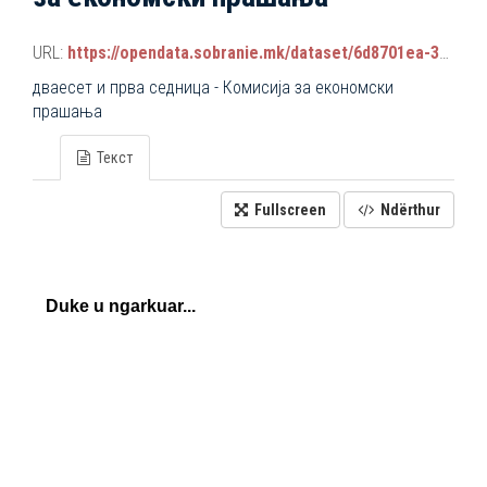
URL:
https://opendata.sobranie.mk/dataset/6d8701ea-3a42-465d-8f88-639bc6dc1a8e/resource/f1e49933-bc6a-4de1-a32f-cb408ba884c5/download/komisiski_sednici.json
дваесет и прва седница - Комисија за економски
прашања
Текст
Fullscreen
Ndërthur