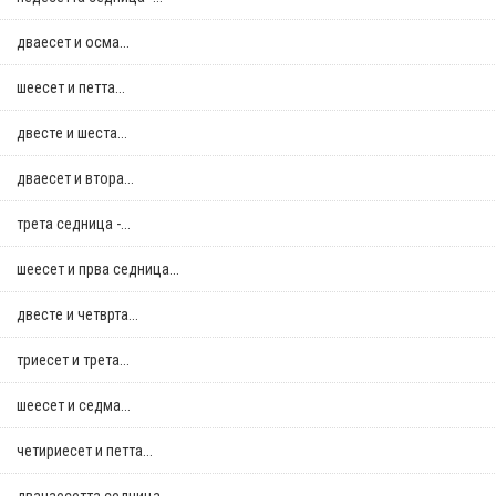
дваесет и осма...
шеесет и петта...
двестe и шеста...
дваесет и втора...
трета седница -...
шеесет и прва седница...
двестe и четврта...
триесет и трета...
шеесет и седма...
четириесет и петта...