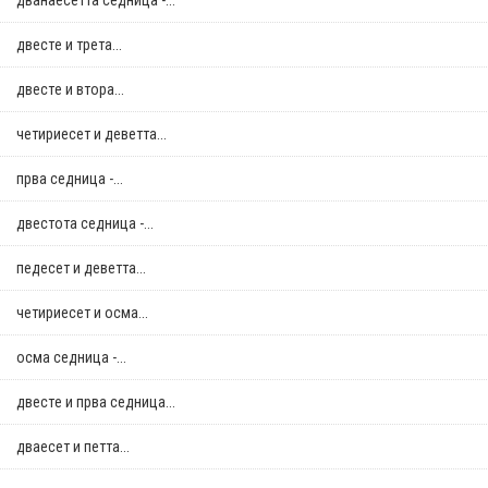
дванаесетта седница -...
двестe и трета...
двестe и втора...
четириесет и деветта...
прва седница -...
двестота седница -...
педесет и деветта...
четириесет и осма...
осма седница -...
двестe и прва седница...
дваесет и петта...