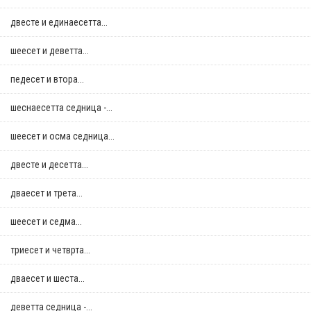
двестe и единаесетта...
шеесет и деветта...
педесет и втора...
шеснаесетта седница -...
шеесет и осма седница...
двестe и десетта...
дваесет и трета...
шеесет и седма...
триесет и четврта...
дваесет и шеста...
деветта седница -...