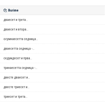
Burime
дваесет и трета...
дваесет и втора...
осумнaесетта седница...
дваесетта седница -...
седумдесет и прва...
тринаесетта седница -...
двестe дваесет и...
двестe триесет и...
триесет и трета...