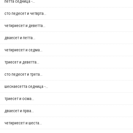
петта седница -...
сто педесет и четврта...
четириесет и деветта...
дваесет и петта...
четириесет и седма...
триесет и деветта...
сто педесет и трета...
шеснаесетта седница -...
триесет и осма...
дваесет и прва...
четириесет и шеста...