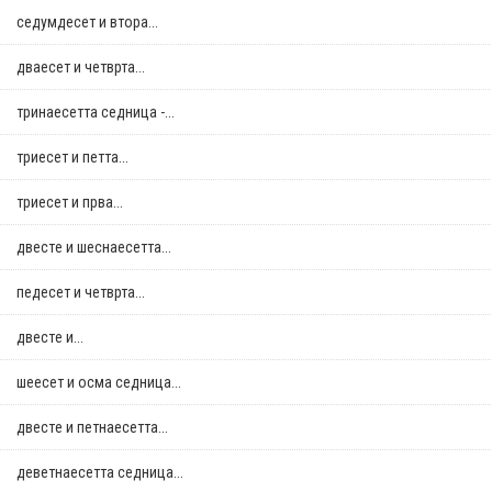
седумдесет и втора...
дваесет и четврта...
тринаесетта седница -...
триесет и петта...
триесет и прва...
двестe и шеснаесетта...
педесет и четврта...
двестe и...
шеесет и осма седница...
двестe и петнаесетта...
деветнаесетта седница...