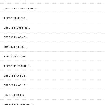
двестe и осма седница...
шеесет и шеста...
двестe и деветта...
дваесет и осма...
педесет и прва...
шеесет и втора...
шеесетта седница -...
двестe и седма...
дваесет и осма...
двестe и петта...
педесетта седница -...