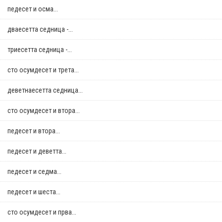
педесет и осма...
дваесетта седница -...
триесетта седница -...
сто осумдесет и трета...
деветнаесетта седница...
сто осумдесет и втора...
педесет и втора...
педесет и деветта...
педесет и седма...
педесет и шеста...
сто осумдесет и прва...