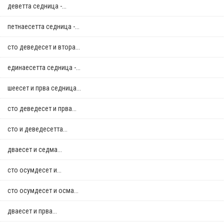
деветта седница -...
петнаесетта седница -...
сто деведесет и втора...
единаесетта седница -...
шеесет и прва седница...
сто деведесет и прва...
сто и деведесетта...
дваесет и седма...
сто осумдесет и...
сто осумдесет и осма...
дваесет и прва...