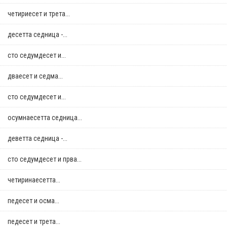
четириесет и трета...
десетта седница -...
сто седумдесет и...
дваесет и седма...
сто седумдесет и...
осумнaесетта седница...
деветта седница -...
сто седумдесет и прва...
четиринаесетта...
педесет и осма...
педесет и трета...