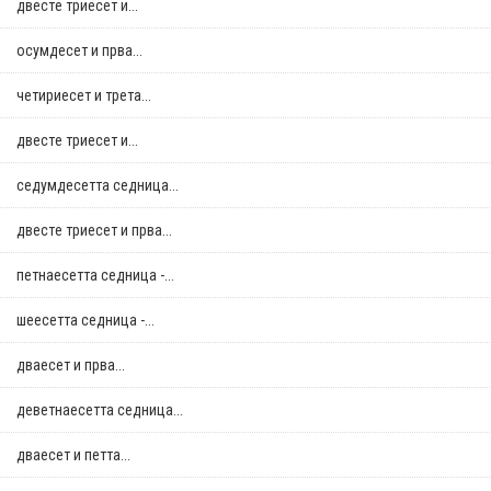
двестe триесет и...
осумдесет и прва...
четириесет и трета...
двестe триесет и...
седумдесетта седница...
двестe триесет и прва...
петнаесетта седница -...
шеесетта седница -...
дваесет и прва...
деветнаесетта седница...
дваесет и петта...