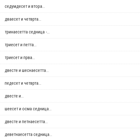
седумдесет и втора...
дваесет и четврта...
тринаесетта седница -...
триесет и петта...
триесет и прва...
двестe и шеснаесетта...
педесет и четврта...
двестe и...
шеесет и осма седница...
двестe и петнаесетта...
деветнаесетта седница...