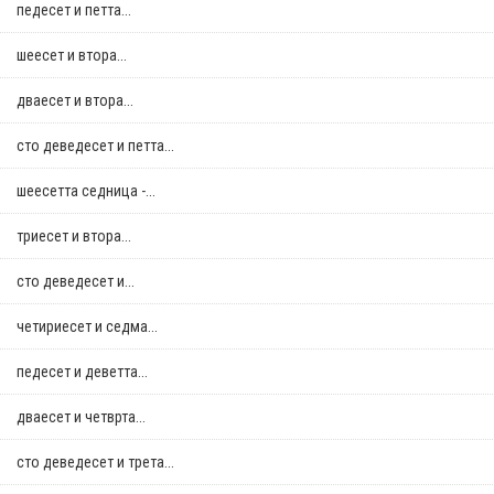
педесет и петта...
шеесет и втора...
дваесет и втора...
сто деведесет и петта...
шеесетта седница -...
триесет и втора...
сто деведесет и...
четириесет и седма...
педесет и деветта...
дваесет и четврта...
сто деведесет и трета...