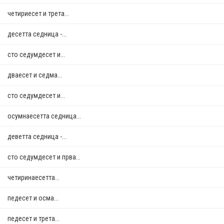
четириесет и трета...
десетта седница -...
сто седумдесет и...
дваесет и седма...
сто седумдесет и...
осумнaесетта седница...
деветта седница -...
сто седумдесет и прва...
четиринаесетта...
педесет и осма...
педесет и трета...