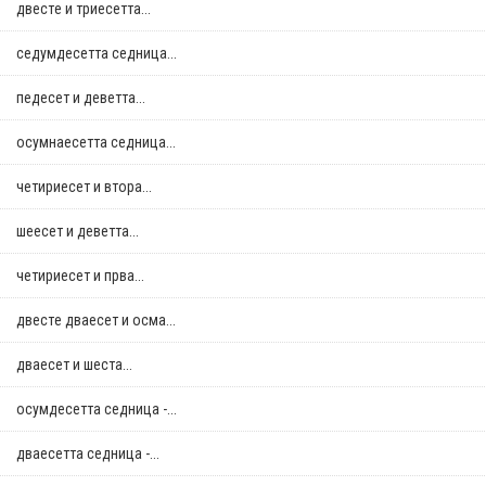
двестe и триесетта...
седумдесетта седница...
педесет и деветта...
осумнaесетта седница...
четириесет и втора...
шеесет и деветта...
четириесет и прва...
двестe дваесет и осма...
дваесет и шеста...
осумдесетта седница -...
дваесетта седница -...