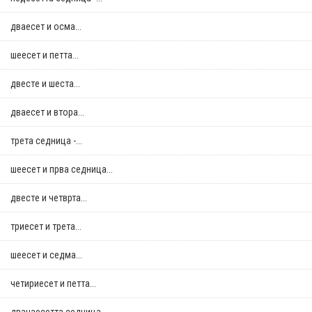
дваесет и осма...
шеесет и петта...
двестe и шеста...
дваесет и втора...
трета седница -...
шеесет и прва седница...
двестe и четврта...
триесет и трета...
шеесет и седма...
четириесет и петта...