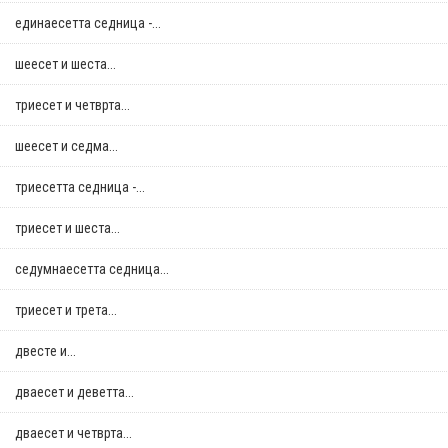
единаесетта седница -...
шеесет и шеста...
триесет и четврта...
шеесет и седма...
триесетта седница -...
триесет и шеста...
седумнаесетта седница...
триесет и трета...
двестe и...
дваесет и деветта...
дваесет и четврта...