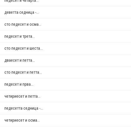
педесет и четврта...
деветта седница -...
сто педесет и осма...
педесет и трета...
сто педесет и шеста...
дваесет и петта...
сто педесет и петта...
педесет и прва...
четириесет и петта...
педесетта седница -...
четириесет и осма...