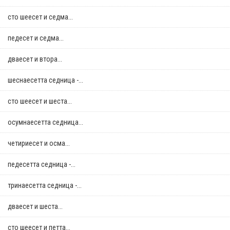
сто шеесет и седма...
педесет и седма...
дваесет и втора...
шеснаесетта седница -...
сто шеесет и шеста...
осумнaесетта седница...
четириесет и осма...
педесетта седница -...
тринаесетта седница -...
дваесет и шеста...
сто шеесет и петта...