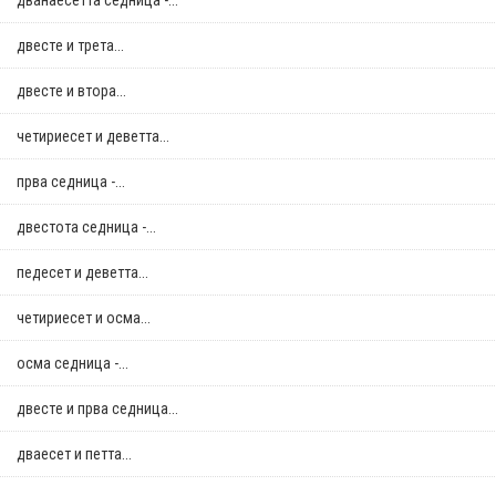
дванаесетта седница -...
двестe и трета...
двестe и втора...
четириесет и деветта...
прва седница -...
двестота седница -...
педесет и деветта...
четириесет и осма...
осма седница -...
двестe и прва седница...
дваесет и петта...