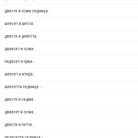
двестe и осма седница...
шеесет и шеста...
двестe и деветта...
дваесет и осма...
педесет и прва...
шеесет и втора...
шеесетта седница -...
двестe и седма...
дваесет и осма...
двестe и петта...
педесетта седница -...