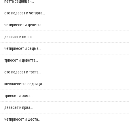
петта седница -...
сто педесет и четврта...
четириесет и деветта...
дваесет и петта...
четириесет и седма...
триесет и деветта...
сто педесет и трета...
шеснаесетта седница -...
триесет и осма...
дваесет и прва...
четириесет и шеста...