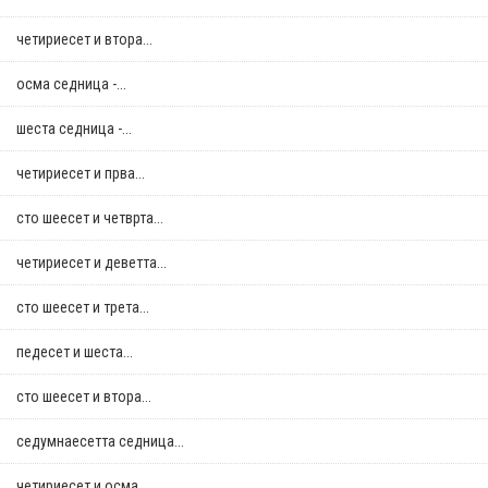
четириесет и втора...
осма седница -...
шеста седница -...
четириесет и прва...
сто шеесет и четврта...
четириесет и деветта...
сто шеесет и трета...
педесет и шеста...
сто шеесет и втора...
седумнаесетта седница...
четириесет и осма...