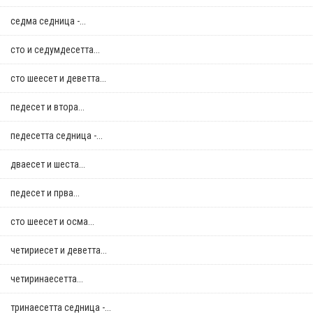
седма седница -...
сто и седумдесетта...
сто шеесет и деветта...
педесет и втора...
педесетта седница -...
дваесет и шеста...
педесет и прва...
сто шеесет и осма...
четириесет и деветта...
четиринаесетта...
тринаесетта седница -...