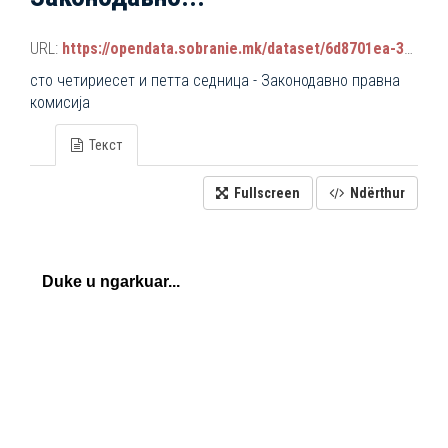
URL:
https://opendata.sobranie.mk/dataset/6d8701ea-3a42-465d-8f88-639bc6dc1a8e/resource/537e78c3-867a-48ec-bdcd-a76df4abe898/download/komisiski_sednici.json
сто четириесет и петта седница - Законодавно правна
комисија
Текст
Fullscreen
Ndërthur