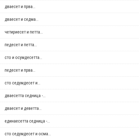
дваесет и прва...
дваесет и седма...
четириесет и петта...
педесет и петта...
сто и осумдесетта...
педесет и прва...
сто седумдесет и...
дваесетта седница -...
дваесет и деветта...
единаесетта седница -...
сто седумдесет и осма...