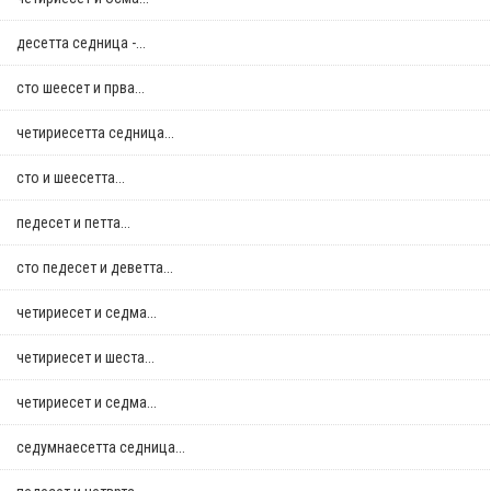
десетта седница -...
сто шеесет и прва...
четириесетта седница...
сто и шеесетта...
педесет и петта...
сто педесет и деветта...
четириесет и седма...
четириесет и шеста...
четириесет и седма...
седумнаесетта седница...