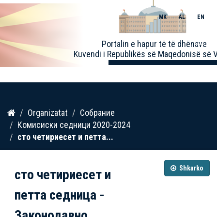
MK
AL
EN
Toggle
Portalin e hapur të të dhënave
naviga
Kuvendi i Republikës së Maqedonisë së V
Kalo
Organizatat
Собрание
te
Комисиски седници 2020-2024
përmbajtja
сто четириесет и петта...
Shkarko
сто четириесет и
петта седница -
Законодавно...