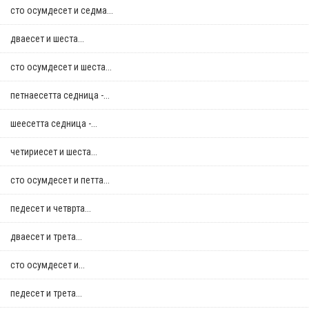
сто осумдесет и седма...
дваесет и шеста...
сто осумдесет и шеста...
петнаесетта седница -...
шеесетта седница -...
четириесет и шеста...
сто осумдесет и петта...
педесет и четврта...
дваесет и трета...
сто осумдесет и...
педесет и трета...