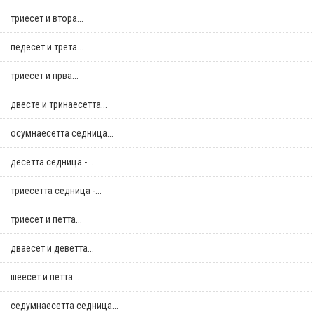
триесет и втора...
педесет и трета...
триесет и прва...
двестe и тринаесетта...
осумнaесетта седница...
десетта седница -...
триесетта седница -...
триесет и петта...
дваесет и деветта...
шеесет и петта...
седумнаесетта седница...