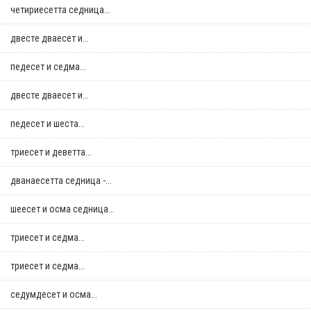
четириесетта седница...
двестe дваесет и...
педесет и седма...
двестe дваесет и...
педесет и шеста...
триесет и деветта...
дванаесетта седница -...
шеесет и осма седница...
триесет и седма...
триесет и седма...
седумдесет и осма...