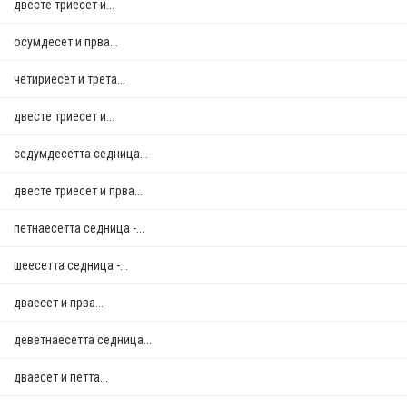
двестe триесет и...
осумдесет и прва...
четириесет и трета...
двестe триесет и...
седумдесетта седница...
двестe триесет и прва...
петнаесетта седница -...
шеесетта седница -...
дваесет и прва...
деветнаесетта седница...
дваесет и петта...