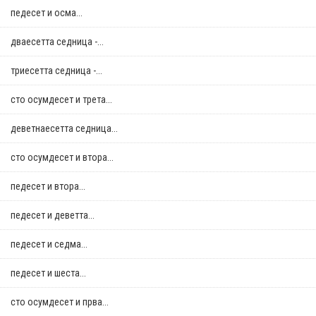
педесет и осма...
дваесетта седница -...
триесетта седница -...
сто осумдесет и трета...
деветнаесетта седница...
сто осумдесет и втора...
педесет и втора...
педесет и деветта...
педесет и седма...
педесет и шеста...
сто осумдесет и прва...