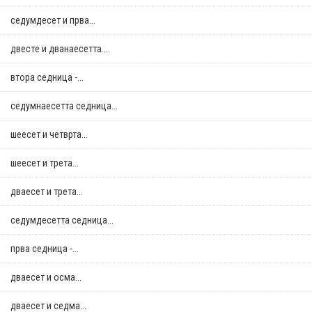
седумдесет и прва...
двестe и дванаесетта...
втора седница -...
седумнаесетта седница...
шеесет и четврта...
шеесет и трета...
дваесет и трета...
седумдесетта седница...
прва седница -...
дваесет и осма...
дваесет и седма...