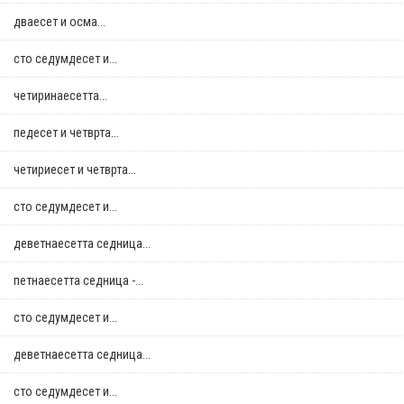
дваесет и осма...
сто седумдесет и...
четиринаесетта...
педесет и четврта...
четириесет и четврта...
сто седумдесет и...
деветнаесетта седница...
петнаесетта седница -...
сто седумдесет и...
деветнаесетта седница...
сто седумдесет и...