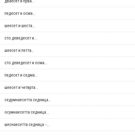
дваесет и прва...
педесет и осма...
шеесет и шеста...
сто деведесет и...
шеесет и петта...
сто деведесет и осма...
педесет и седма...
шеесет и четврта...
седумнаесетта седница...
осумнaесетта седница...
шеснаесетта седница -...