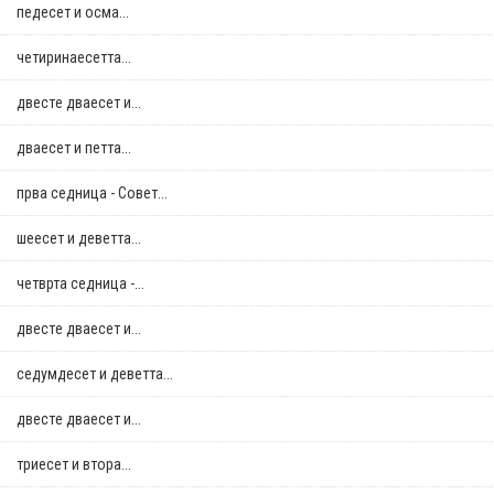
педесет и осма...
четиринаесетта...
двестe дваесет и...
дваесет и петта...
прва седница - Совет...
шеесет и деветта...
четврта седница -...
двестe дваесет и...
седумдесет и деветта...
двестe дваесет и...
триесет и втора...