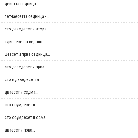
деветта седница -...
петнаесетта седница -...
сто деведесет и втора...
единаесетта седница -...
шеесет и прва седница...
сто деведесет и прва...
сто и деведесетта...
дваесет и седма...
сто осумдесет и...
сто осумдесет и осма...
дваесет и прва...