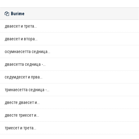
Burime
дваесет и трета...
дваесет и втора...
осумнaесетта седница...
дваесетта седница -...
седумдесет и прва...
тринаесетта седница -...
двестe дваесет и...
двестe триесет и...
триесет и трета...