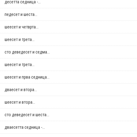
десетта седница -...
педесет и шеста...
шеесет и четврта...
шеесет и трета...
сто деведесет и седма...
шеесет и трета...
шеесет и прва седница...
дваесет и втора...
шеесет и втора...
сто деведесет и шеста...
дваесетта седница -...