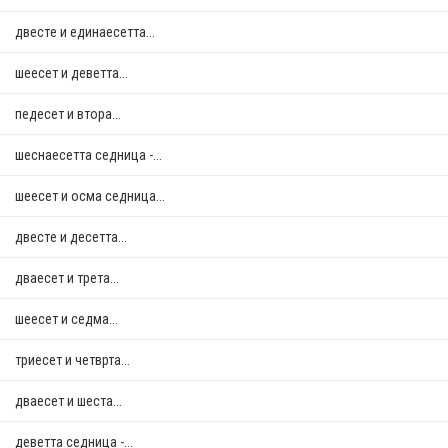
двестe и единаесетта...
шеесет и деветта...
педесет и втора...
шеснаесетта седница -...
шеесет и осма седница...
двестe и десетта...
дваесет и трета...
шеесет и седма...
триесет и четврта...
дваесет и шеста...
деветта седница -...