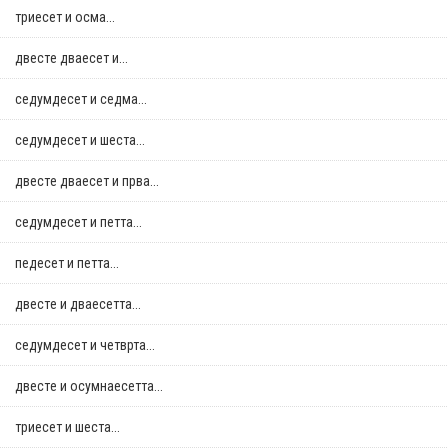
триесет и осма...
двестe дваесет и...
седумдесет и седма...
седумдесет и шеста...
двестe дваесет и прва...
седумдесет и петта...
педесет и петта...
двестe и дваесетта...
седумдесет и четврта...
двестe и осумнaесетта...
триесет и шеста...