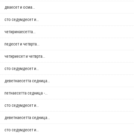
дваесет и осма...
сто седумдесет и...
четиринаесетта...
педесет и четврта...
четириесет и четврта...
сто седумдесет и...
деветнаесетта седница...
петнаесетта седница -...
сто седумдесет и...
деветнаесетта седница...
сто седумдесет и...