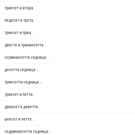
триесет и втора...
педесет и трета...
триесет и прва...
двестe и тринаесетта...
осумнaесетта седница...
десетта седница -...
триесетта седница -...
триесет и петта...
дваесет и деветта...
шеесет и петта...
седумнаесетта седница...