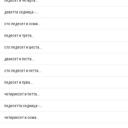
педесет и четврта...
деветта седница -...
сто педесет и осма...
педесет и трета...
сто педесет и шеста...
дваесет и петта...
сто педесет и петта...
педесет и прва...
четириесет и петта...
педесетта седница -...
четириесет и осма...