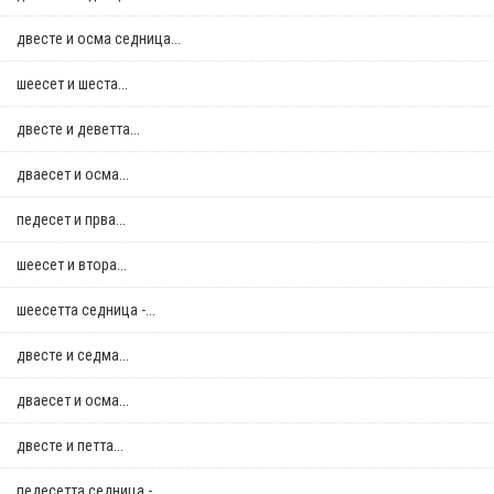
двестe и осма седница...
шеесет и шеста...
двестe и деветта...
дваесет и осма...
педесет и прва...
шеесет и втора...
шеесетта седница -...
двестe и седма...
дваесет и осма...
двестe и петта...
педесетта седница -...