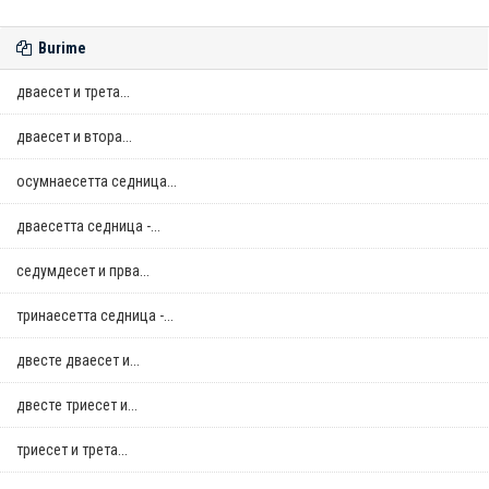
Burime
дваесет и трета...
дваесет и втора...
осумнaесетта седница...
дваесетта седница -...
седумдесет и прва...
тринаесетта седница -...
двестe дваесет и...
двестe триесет и...
триесет и трета...