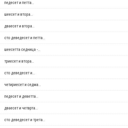
педесет и петта...
шеесет и втора...
дваесет и втора...
сто деведесет и петта...
шеесетта седница -...
триесет и втора...
сто деведесет и...
четириесет и седма...
педесет и деветта...
дваесет и четврта...
сто деведесет и трета...