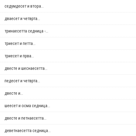
седумдесет и втора...
дваесет и четврта...
тринаесетта седница -...
триесет и петта...
триесет и прва...
двестe и шеснаесетта...
педесет и четврта...
двестe и...
шеесет и осма седница...
двестe и петнаесетта...
деветнаесетта седница...