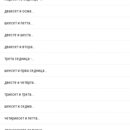
дваесет и осма...
шеесет и петта...
двестe и шеста...
дваесет и втора...
трета седница -...
шеесет и прва седница...
двестe и четврта...
триесет и трета...
шеесет и седма...
четириесет и петта...