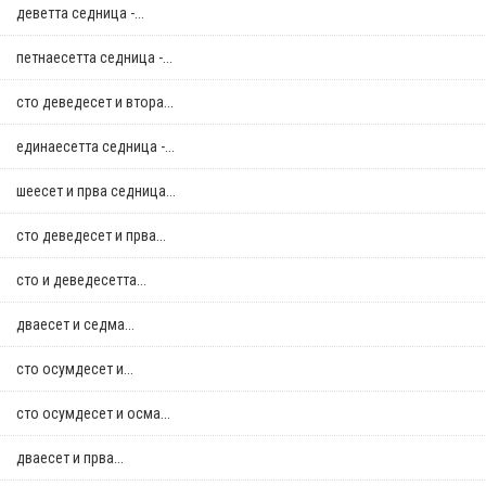
деветта седница -...
петнаесетта седница -...
сто деведесет и втора...
единаесетта седница -...
шеесет и прва седница...
сто деведесет и прва...
сто и деведесетта...
дваесет и седма...
сто осумдесет и...
сто осумдесет и осма...
дваесет и прва...