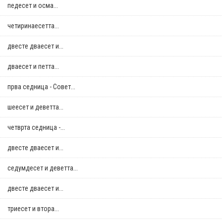
педесет и осма...
четиринаесетта...
двестe дваесет и...
дваесет и петта...
прва седница - Совет...
шеесет и деветта...
четврта седница -...
двестe дваесет и...
седумдесет и деветта...
двестe дваесет и...
триесет и втора...