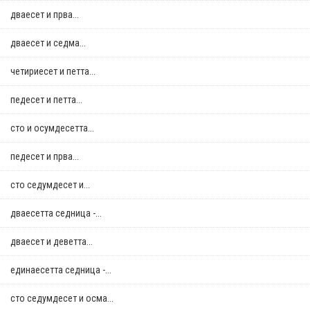
дваесет и прва...
дваесет и седма...
четириесет и петта...
педесет и петта...
сто и осумдесетта...
педесет и прва...
сто седумдесет и...
дваесетта седница -...
дваесет и деветта...
единаесетта седница -...
сто седумдесет и осма...