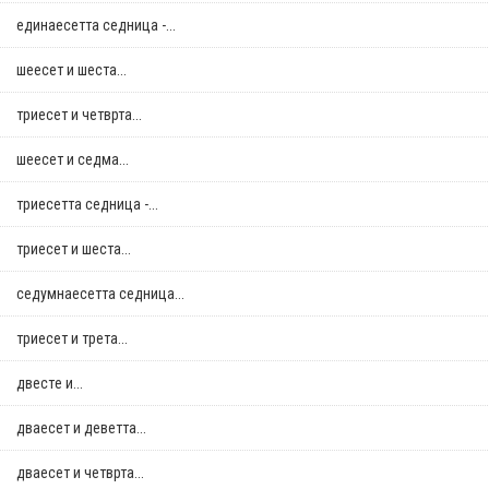
единаесетта седница -...
шеесет и шеста...
триесет и четврта...
шеесет и седма...
триесетта седница -...
триесет и шеста...
седумнаесетта седница...
триесет и трета...
двестe и...
дваесет и деветта...
дваесет и четврта...