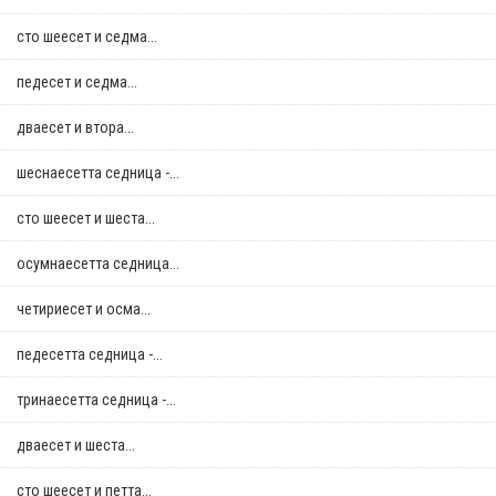
сто шеесет и седма...
педесет и седма...
дваесет и втора...
шеснаесетта седница -...
сто шеесет и шеста...
осумнaесетта седница...
четириесет и осма...
педесетта седница -...
тринаесетта седница -...
дваесет и шеста...
сто шеесет и петта...