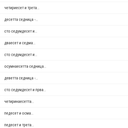
четириесет и трета...
десетта седница -...
сто седумдесет и...
дваесет и седма...
сто седумдесет и...
осумнaесетта седница...
деветта седница -...
сто седумдесет и прва...
четиринаесетта...
педесет и осма...
педесет и трета...