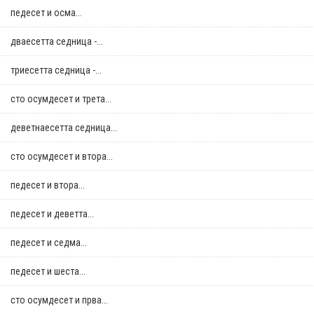
педесет и осма...
дваесетта седница -...
триесетта седница -...
сто осумдесет и трета...
деветнаесетта седница...
сто осумдесет и втора...
педесет и втора...
педесет и деветта...
педесет и седма...
педесет и шеста...
сто осумдесет и прва...