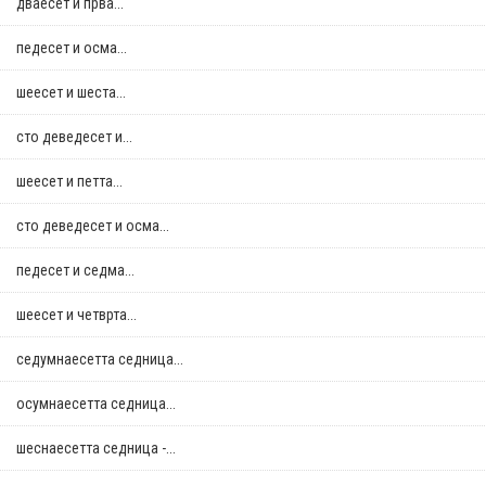
дваесет и прва...
педесет и осма...
шеесет и шеста...
сто деведесет и...
шеесет и петта...
сто деведесет и осма...
педесет и седма...
шеесет и четврта...
седумнаесетта седница...
осумнaесетта седница...
шеснаесетта седница -...