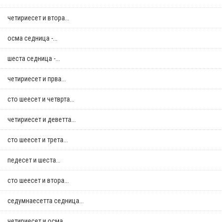
четириесет и втора...
осма седница -...
шеста седница -...
четириесет и прва...
сто шеесет и четврта...
четириесет и деветта...
сто шеесет и трета...
педесет и шеста...
сто шеесет и втора...
седумнаесетта седница...
четириесет и осма...