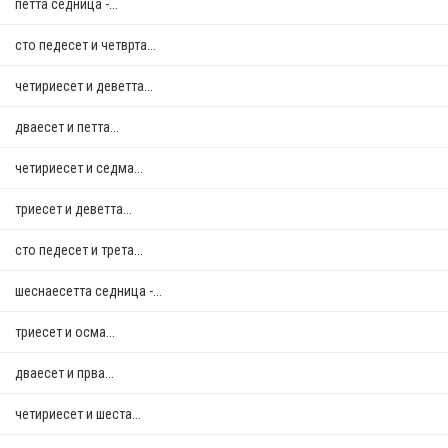
петта седница -...
сто педесет и четврта...
четириесет и деветта...
дваесет и петта...
четириесет и седма...
триесет и деветта...
сто педесет и трета...
шеснаесетта седница -...
триесет и осма...
дваесет и прва...
четириесет и шеста...