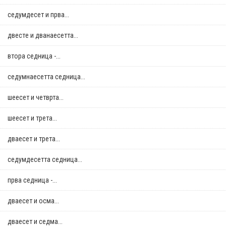
седумдесет и прва...
двестe и дванаесетта...
втора седница -...
седумнаесетта седница...
шеесет и четврта...
шеесет и трета...
дваесет и трета...
седумдесетта седница...
прва седница -...
дваесет и осма...
дваесет и седма...