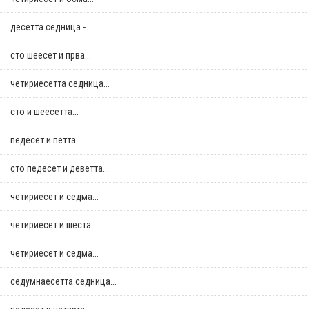
десетта седница -...
сто шеесет и прва...
четириесетта седница...
сто и шеесетта...
педесет и петта...
сто педесет и деветта...
четириесет и седма...
четириесет и шеста...
четириесет и седма...
седумнаесетта седница...