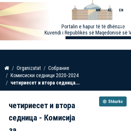
MK
AL
EN
Toggle
Portalin e hapur të të dhënave
naviga
Kuvendi i Republikës së Maqedonisë së V
Kalo
Organizatat
Собрание
te
Комисиски седници 2020-2024
përmbajtja
четириесет и втора седница...
Shkarko
четириесет и втора
седница - Комисија
за...