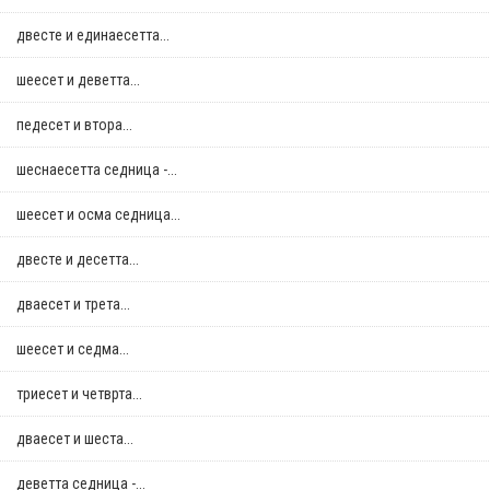
двестe и единаесетта...
шеесет и деветта...
педесет и втора...
шеснаесетта седница -...
шеесет и осма седница...
двестe и десетта...
дваесет и трета...
шеесет и седма...
триесет и четврта...
дваесет и шеста...
деветта седница -...