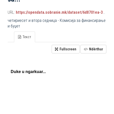
URL:
https://opendata.sobranie.mk/dataset/6d8701ea-3a42-465d-8f88-639bc6dc1a8e/resource/5cd910ca-4383-44d9-8302-a3c46d2cb345/download/komisiski_sednici.json
четириесет и втора седница - Комисија за финансирање
и буџет
Текст
Fullscreen
Ndërthur