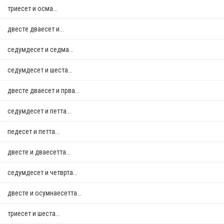
триесет и осма...
двестe дваесет и...
седумдесет и седма...
седумдесет и шеста...
двестe дваесет и прва...
седумдесет и петта...
педесет и петта...
двестe и дваесетта...
седумдесет и четврта...
двестe и осумнaесетта...
триесет и шеста...