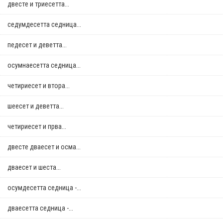
двестe и триесетта...
седумдесетта седница...
педесет и деветта...
осумнaесетта седница...
четириесет и втора...
шеесет и деветта...
четириесет и прва...
двестe дваесет и осма...
дваесет и шеста...
осумдесетта седница -...
дваесетта седница -...