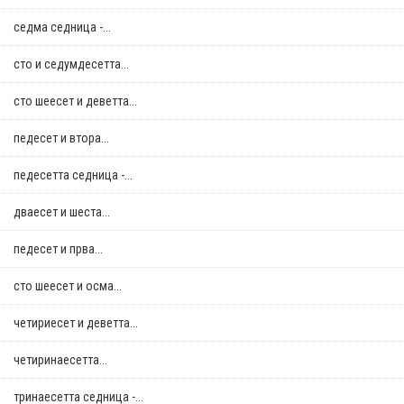
седма седница -...
сто и седумдесетта...
сто шеесет и деветта...
педесет и втора...
педесетта седница -...
дваесет и шеста...
педесет и прва...
сто шеесет и осма...
четириесет и деветта...
четиринаесетта...
тринаесетта седница -...