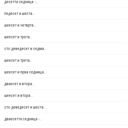
десетта седница -...
педесет и шеста...
шеесет и четврта...
шеесет и трета...
сто деведесет и седма...
шеесет и трета...
шеесет и прва седница...
дваесет и втора...
шеесет и втора...
сто деведесет и шеста...
дваесетта седница -...