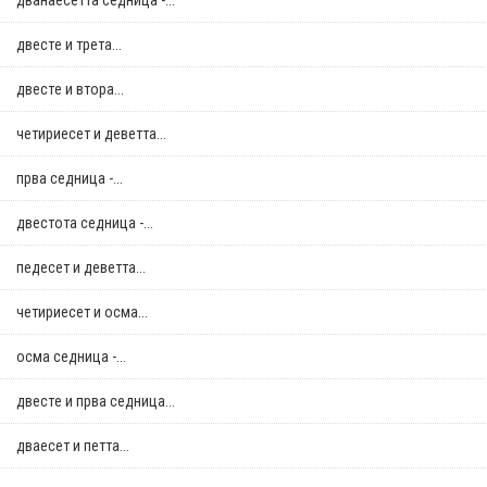
дванаесетта седница -...
двестe и трета...
двестe и втора...
четириесет и деветта...
прва седница -...
двестота седница -...
педесет и деветта...
четириесет и осма...
осма седница -...
двестe и прва седница...
дваесет и петта...