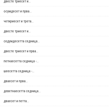
двестe триесет и...
осумдесет и прва...
четириесет и трета...
двестe триесет и...
седумдесетта седница...
двестe триесет и прва...
петнаесетта седница -...
шеесетта седница -...
дваесет и прва...
деветнаесетта седница...
дваесет и петта...