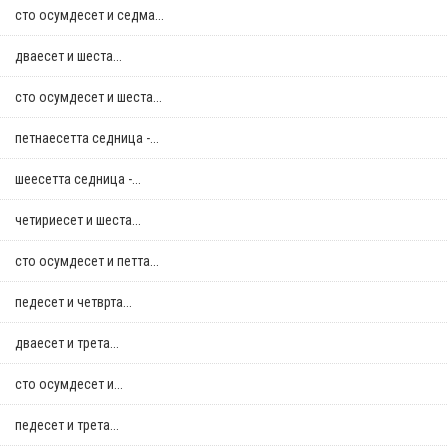
сто осумдесет и седма...
дваесет и шеста...
сто осумдесет и шеста...
петнаесетта седница -...
шеесетта седница -...
четириесет и шеста...
сто осумдесет и петта...
педесет и четврта...
дваесет и трета...
сто осумдесет и...
педесет и трета...