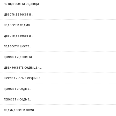
четириесетта седница...
двестe дваесет и...
педесет и седма...
двестe дваесет и...
педесет и шеста...
триесет и деветта...
дванаесетта седница -...
шеесет и осма седница...
триесет и седма...
триесет и седма...
седумдесет и осма...