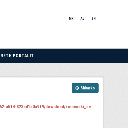
MK
AL
EN
RRETH PORTALIT
Shkarko
4-823ad1a0a919/download/komisiski_sednici.json