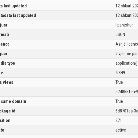
ta last updated
12 shkurt 20
tadata last updated
12 shkurt 20
ijuar
I panjohur
rmati
JSON
cenca
Asnjë licencë
ijuar
2 vjet më pa
dia type
application/
ze
4 349
s views
True
e748551e-e
 same domain
True
ckage id
6d8701ea-3a
sition
271
ate
active