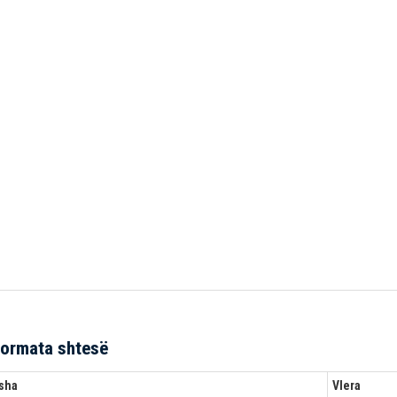
formata shtesë
sha
Vlera