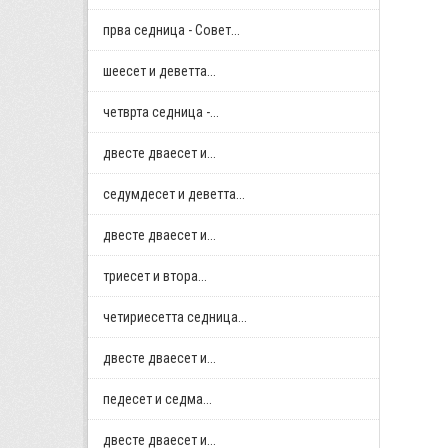
прва седница - Совет...
шеесет и деветта...
четврта седница -...
двестe дваесет и...
седумдесет и деветта...
двестe дваесет и...
триесет и втора...
четириесетта седница...
двестe дваесет и...
педесет и седма...
двестe дваесет и...