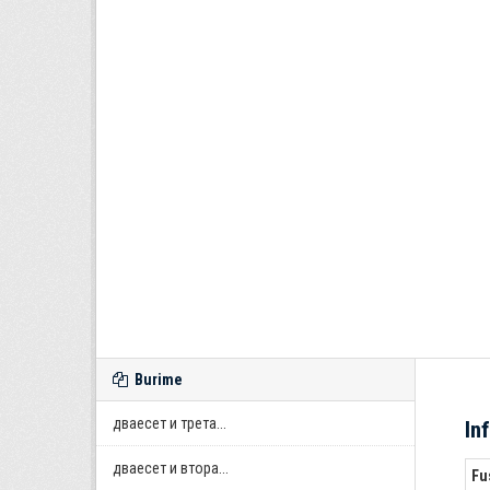
Burime
дваесет и трета...
In
дваесет и втора...
Fu