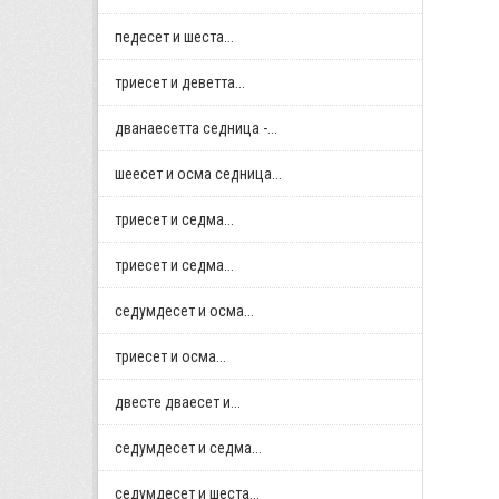
педесет и шеста...
триесет и деветта...
дванаесетта седница -...
шеесет и осма седница...
триесет и седма...
триесет и седма...
седумдесет и осма...
триесет и осма...
двестe дваесет и...
седумдесет и седма...
седумдесет и шеста...