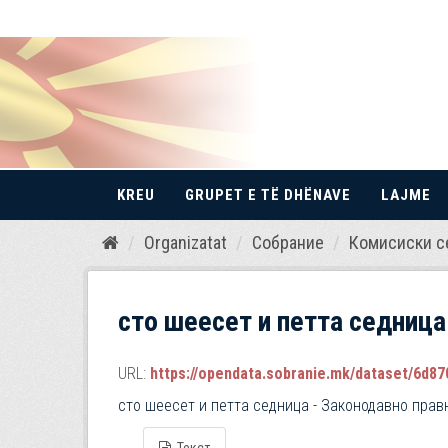
KREU
GRUPET E TË DHËNAVE
LAJME
Kalo
Organizatat
Собрание
Комисиски с
te
përmbajtja
сто шеесет и петта седница
URL:
https://opendata.sobranie.mk/dataset/6d870
сто шеесет и петта седница - Законодавно прав