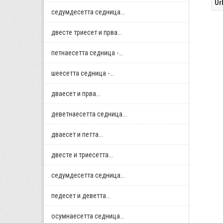
Ur
седумдесетта седница...
двестe триесет и прва...
петнаесетта седница -...
шеесетта седница -...
дваесет и прва...
деветнаесетта седница...
дваесет и петта...
двестe и триесетта...
седумдесетта седница...
педесет и деветта...
осумнaесетта седница...