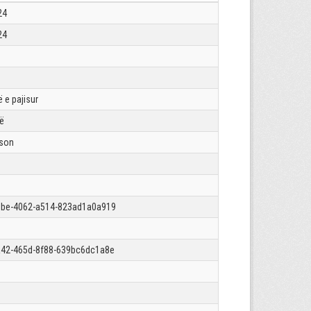
24
24
 e pajisur
rë
json
9be-4062-a514-823ad1a0a919
42-465d-8f88-639bc6dc1a8e