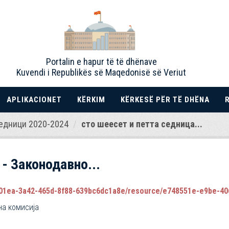
Portalin e hapur të të dhënave
Kuvendi i Republikës së Maqedonisë së Veriut
APLIKACIONET
KËRKIM
KËRKESË PËR TË DHËNA
едници 2020-2024
сто шеесет и петта седница...
 - Законодавно...
1ea-3a42-465d-8f88-639bc6dc1a8e/resource/e748551e-e9be-4062-a51
на комисија