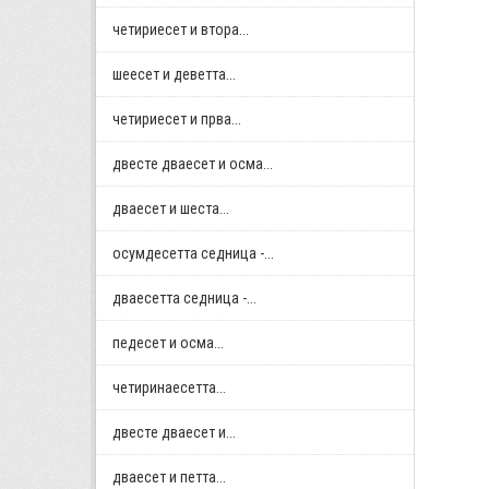
четириесет и втора...
шеесет и деветта...
четириесет и прва...
двестe дваесет и осма...
дваесет и шеста...
осумдесетта седница -...
дваесетта седница -...
педесет и осма...
четиринаесетта...
двестe дваесет и...
дваесет и петта...