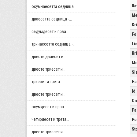
Da
осумнaесетта седница...
Me
дваесетта седница -...
Kr
седумдесет и прва...
Fo
Li
тринаесетта седница -...
Kr
двестe дваесет и...
Me
двестe триесет и...
Si
триесет и трета...
Ha
Id
двестe триесет и...
On
осумдесет и прва...
Pa
четириесет и трета...
Po
St
двестe триесет и...