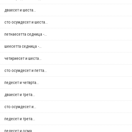
дваесет и шеста...
сто осумдесет и шеста...
петнаесетта седница -...
шеесетта седница -...
четириесет и шеста...
сто осумдесет и петта...
педесет и четврта...
дваесет и трета...
сто осумдесет и...
педесет и трета...
педесет и осма...