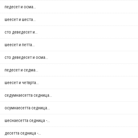
педесет и осма...
шеесет и шеста...
сто деведесет и...
шеесет и петта...
сто деведесет и осма...
педесет и седма...
шеесет и четврта...
седумнаесетта седница...
осумнaесетта седница...
шеснаесетта седница -...
десетта седница -...