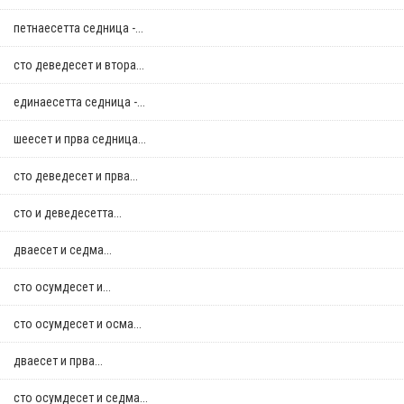
петнаесетта седница -...
сто деведесет и втора...
единаесетта седница -...
шеесет и прва седница...
сто деведесет и прва...
сто и деведесетта...
дваесет и седма...
сто осумдесет и...
сто осумдесет и осма...
дваесет и прва...
сто осумдесет и седма...