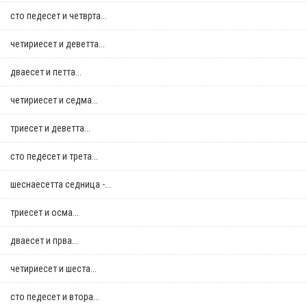
сто педесет и четврта...
четириесет и деветта...
дваесет и петта...
четириесет и седма...
триесет и деветта...
сто педесет и трета...
шеснаесетта седница -...
триесет и осма...
дваесет и прва...
четириесет и шеста...
сто педесет и втора...