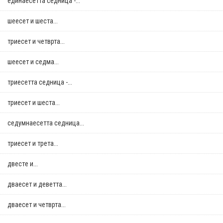
единаесетта седница -...
шеесет и шеста...
триесет и четврта...
шеесет и седма...
триесетта седница -...
триесет и шеста...
седумнаесетта седница...
триесет и трета...
двестe и...
дваесет и деветта...
дваесет и четврта...