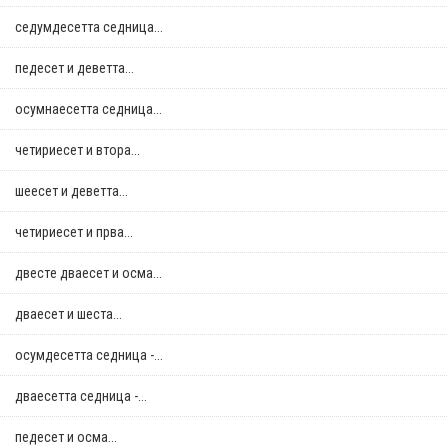
седумдесетта седница...
педесет и деветта...
осумнaесетта седница...
четириесет и втора...
шеесет и деветта...
четириесет и прва...
двестe дваесет и осма...
дваесет и шеста...
осумдесетта седница -...
дваесетта седница -...
педесет и осма...