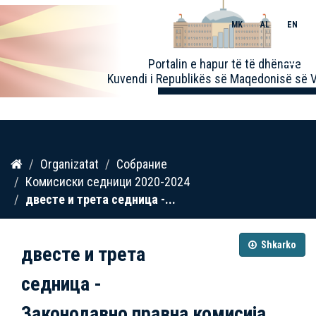
MK
AL
EN
Toggle
Portalin e hapur të të dhënave
naviga
Kuvendi i Republikës së Maqedonisë së V
Kalo
Organizatat
Собрание
te
Комисиски седници 2020-2024
përmbajtja
двестe и трета седница -...
Shkarko
двестe и трета
седница -
Законодавно правна комисија