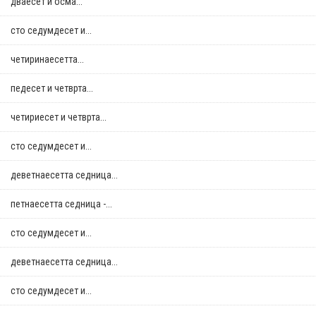
дваесет и осма...
сто седумдесет и...
четиринаесетта...
педесет и четврта...
четириесет и четврта...
сто седумдесет и...
деветнаесетта седница...
петнаесетта седница -...
сто седумдесет и...
деветнаесетта седница...
сто седумдесет и...