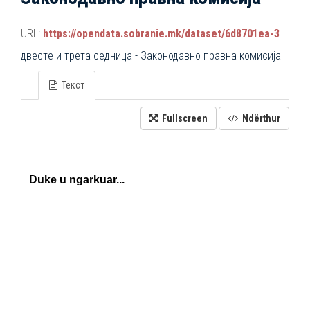
URL:
https://opendata.sobranie.mk/dataset/6d8701ea-3a42-465d-8f88-639bc6dc1a8e/resource/164eb9b2-ac9a-443d-b96c-33e44915e364/download/komisiski_sednici.json
двестe и трета седница - Законодавно правна комисија
Текст
Fullscreen
Ndërthur