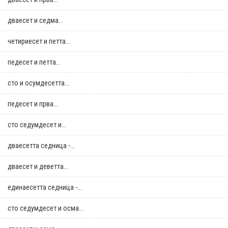
дваесет и седма...
четириесет и петта...
педесет и петта...
сто и осумдесетта...
педесет и прва...
сто седумдесет и...
дваесетта седница -...
дваесет и деветта...
единаесетта седница -...
сто седумдесет и осма...