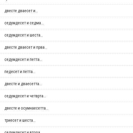
двестe дваесет и...
седумдесет и седма...
седумдесет и шеста...
двестe дваесет и прва...
седумдесет и петта...
педесет и петта...
двестe и дваесетта...
седумдесет и четврта...
двестe и осумнaесетта...
триесет и шеста...
седумдесет и втора...