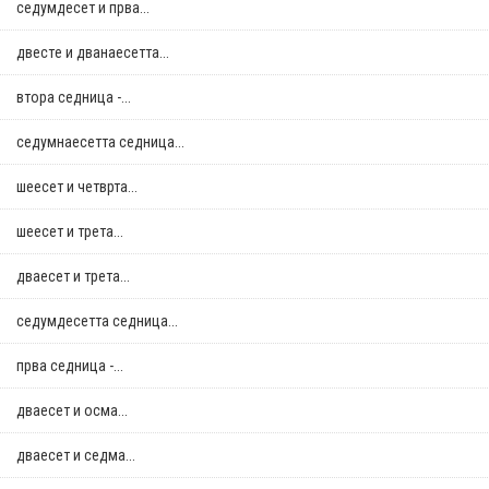
седумдесет и прва...
двестe и дванаесетта...
втора седница -...
седумнаесетта седница...
шеесет и четврта...
шеесет и трета...
дваесет и трета...
седумдесетта седница...
прва седница -...
дваесет и осма...
дваесет и седма...