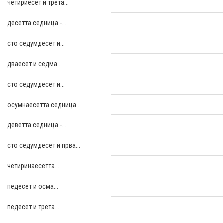
четириесет и трета...
десетта седница -...
сто седумдесет и...
дваесет и седма...
сто седумдесет и...
осумнaесетта седница...
деветта седница -...
сто седумдесет и прва...
четиринаесетта...
педесет и осма...
педесет и трета...