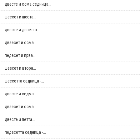
двестe и осма седница...
шеесет и шеста...
двестe и деветта...
дваесет и осма...
педесет и прва...
шеесет и втора...
шеесетта седница -...
двестe и седма...
дваесет и осма...
двестe и петта...
педесетта седница -...