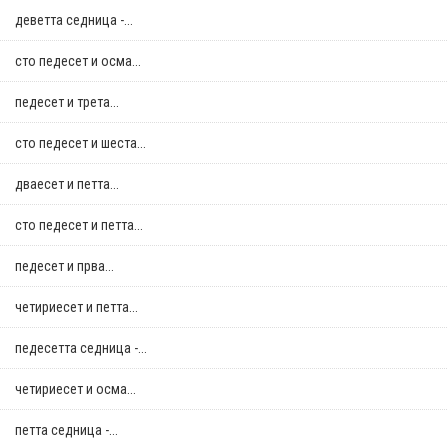
деветта седница -...
сто педесет и осма...
педесет и трета...
сто педесет и шеста...
дваесет и петта...
сто педесет и петта...
педесет и прва...
четириесет и петта...
педесетта седница -...
четириесет и осма...
петта седница -...