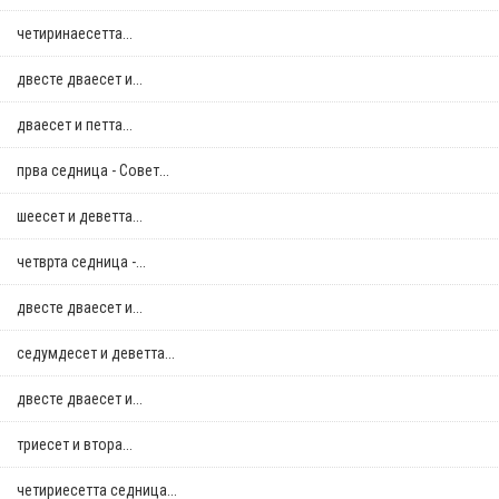
четиринаесетта...
двестe дваесет и...
дваесет и петта...
прва седница - Совет...
шеесет и деветта...
четврта седница -...
двестe дваесет и...
седумдесет и деветта...
двестe дваесет и...
триесет и втора...
четириесетта седница...