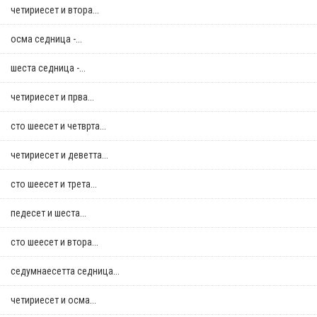
четириесет и втора...
осма седница -...
шеста седница -...
четириесет и прва...
сто шеесет и четврта...
четириесет и деветта...
сто шеесет и трета...
педесет и шеста...
сто шеесет и втора...
седумнаесетта седница...
четириесет и осма...