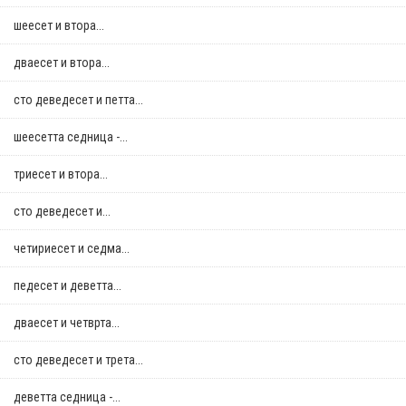
шеесет и втора...
дваесет и втора...
сто деведесет и петта...
шеесетта седница -...
триесет и втора...
сто деведесет и...
четириесет и седма...
педесет и деветта...
дваесет и четврта...
сто деведесет и трета...
деветта седница -...