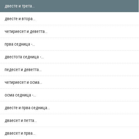
двестe и трета...
двестe и втора...
четириесет и деветта...
прва седница -...
двестота седница -...
педесет и деветта...
четириесет и осма...
осма седница -...
двестe и прва седница...
дваесет и петта...
дваесет и прва...