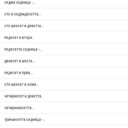
седма седница -...
сто и седумдесетта...
сто шеесет и деветта...
педесет и втора...
педесетта седница -...
дваесет и шеста...
педесет и прва...
сто шеесет и осма...
четириесет и деветта...
четиринаесетта...
тринаесетта седница -...