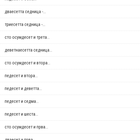
дваесетта седница -...
триесетта седница -...
сто осумдесет и трета...
деветнаесетта седница...
сто осумдесет и втора...
педесет и втора...
педесет и деветта...
педесет и седма...
педесет и шеста...
сто осумдесет и прва...
дваесет и прва...