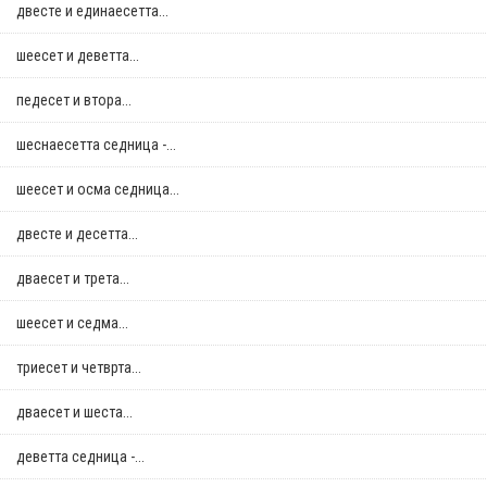
двестe и единаесетта...
шеесет и деветта...
педесет и втора...
шеснаесетта седница -...
шеесет и осма седница...
двестe и десетта...
дваесет и трета...
шеесет и седма...
триесет и четврта...
дваесет и шеста...
деветта седница -...