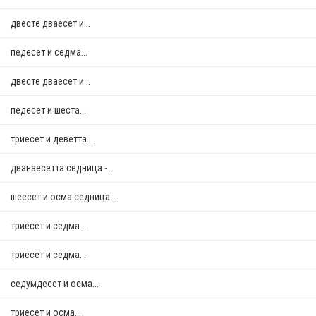
двестe дваесет и...
педесет и седма...
двестe дваесет и...
педесет и шеста...
триесет и деветта...
дванаесетта седница -...
шеесет и осма седница...
триесет и седма...
триесет и седма...
седумдесет и осма...
триесет и осма...