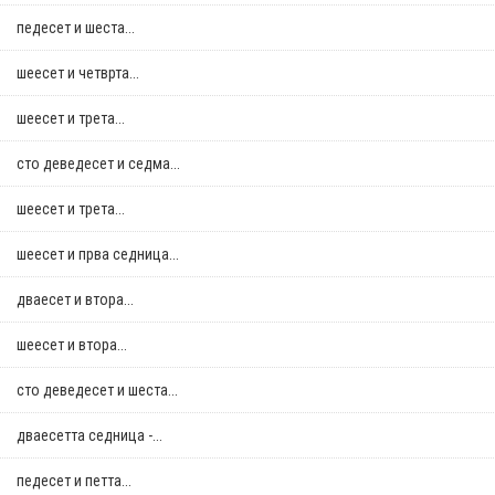
педесет и шеста...
шеесет и четврта...
шеесет и трета...
сто деведесет и седма...
шеесет и трета...
шеесет и прва седница...
дваесет и втора...
шеесет и втора...
сто деведесет и шеста...
дваесетта седница -...
педесет и петта...