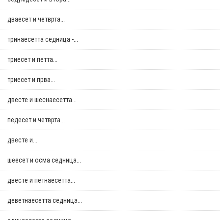
дваесет и четврта...
тринаесетта седница -...
триесет и петта...
триесет и прва...
двестe и шеснаесетта...
педесет и четврта...
двестe и...
шеесет и осма седница...
двестe и петнаесетта...
деветнаесетта седница...