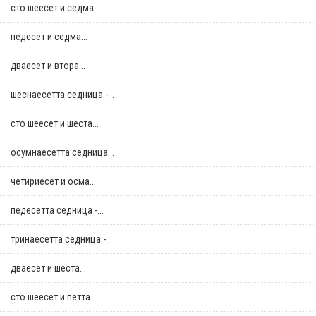
сто шеесет и седма...
педесет и седма...
дваесет и втора...
шеснаесетта седница -...
сто шеесет и шеста...
осумнaесетта седница...
четириесет и осма...
педесетта седница -...
тринаесетта седница -...
дваесет и шеста...
сто шеесет и петта...