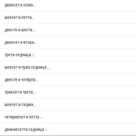
дваесет и осма...
шеесет и петта...
двестe и шеста...
дваесет и втора...
трета седница -...
шеесет и прва седница...
двестe и четврта...
триесет и трета...
шеесет и седма...
четириесет и петта...
дванаесетта седница -...