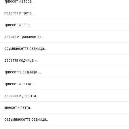
триесет и втора...
педесет и трета...
триесет и прва...
двестe и тринаесетта...
осумнaесетта седница...
десетта седница -...
триесетта седница -...
триесет и петта...
дваесет и деветта...
шеесет и петта...
седумнаесетта седница...