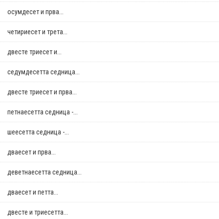
осумдесет и прва...
четириесет и трета...
двестe триесет и...
седумдесетта седница...
двестe триесет и прва...
петнаесетта седница -...
шеесетта седница -...
дваесет и прва...
деветнаесетта седница...
дваесет и петта...
двестe и триесетта...