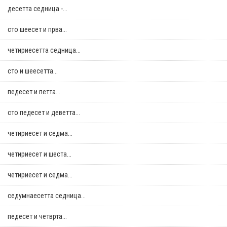
десетта седница -...
сто шеесет и прва...
четириесетта седница...
сто и шеесетта...
педесет и петта...
сто педесет и деветта...
четириесет и седма...
четириесет и шеста...
четириесет и седма...
седумнаесетта седница...
педесет и четврта...