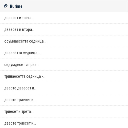
Burime
дваесет и трета...
дваесет и втора...
осумнaесетта седница...
дваесетта седница -...
седумдесет и прва...
тринаесетта седница -...
двестe дваесет и...
двестe триесет и...
триесет и трета...
двестe триесет и...