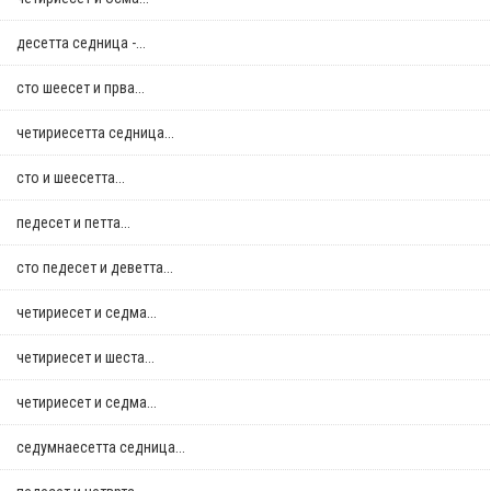
десетта седница -...
сто шеесет и прва...
четириесетта седница...
сто и шеесетта...
педесет и петта...
сто педесет и деветта...
четириесет и седма...
четириесет и шеста...
четириесет и седма...
седумнаесетта седница...