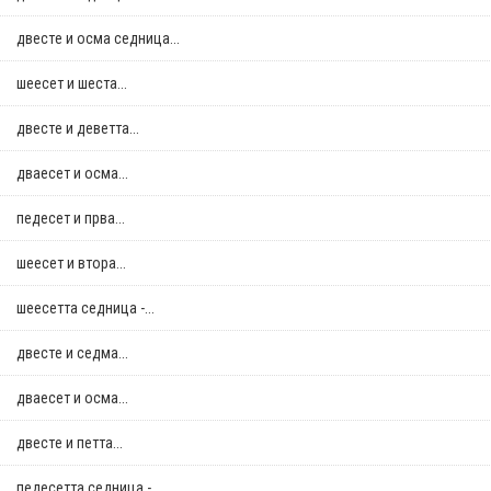
двестe и осма седница...
шеесет и шеста...
двестe и деветта...
дваесет и осма...
педесет и прва...
шеесет и втора...
шеесетта седница -...
двестe и седма...
дваесет и осма...
двестe и петта...
педесетта седница -...