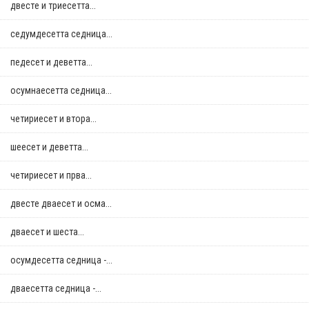
двестe и триесетта...
седумдесетта седница...
педесет и деветта...
осумнaесетта седница...
четириесет и втора...
шеесет и деветта...
четириесет и прва...
двестe дваесет и осма...
дваесет и шеста...
осумдесетта седница -...
дваесетта седница -...