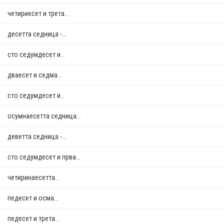
четириесет и трета...
десетта седница -...
сто седумдесет и...
дваесет и седма...
сто седумдесет и...
осумнaесетта седница...
деветта седница -...
сто седумдесет и прва...
четиринаесетта...
педесет и осма...
педесет и трета...