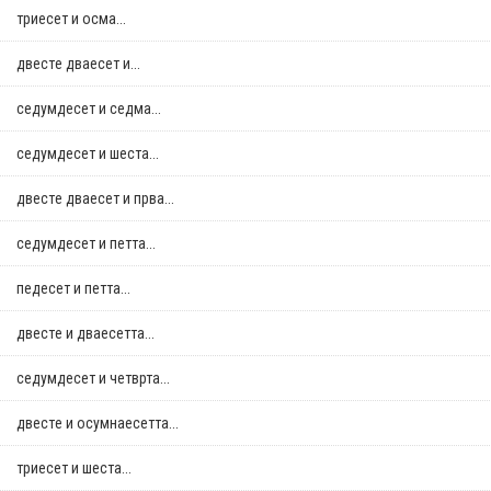
триесет и осма...
двестe дваесет и...
седумдесет и седма...
седумдесет и шеста...
двестe дваесет и прва...
седумдесет и петта...
педесет и петта...
двестe и дваесетта...
седумдесет и четврта...
двестe и осумнaесетта...
триесет и шеста...