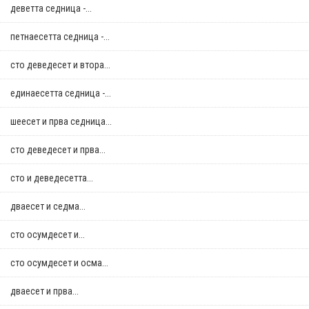
деветта седница -...
петнаесетта седница -...
сто деведесет и втора...
единаесетта седница -...
шеесет и прва седница...
сто деведесет и прва...
сто и деведесетта...
дваесет и седма...
сто осумдесет и...
сто осумдесет и осма...
дваесет и прва...