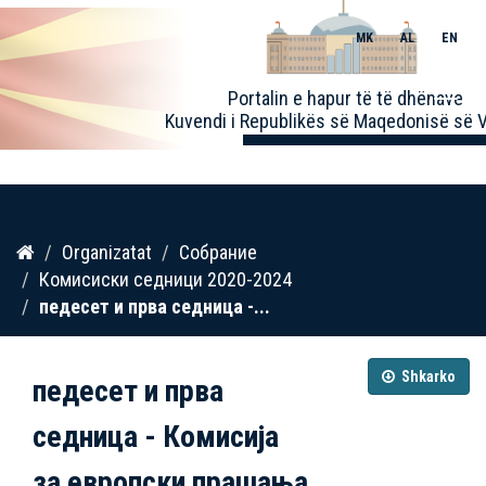
MK
AL
EN
Toggle
Portalin e hapur të të dhënave
naviga
Kuvendi i Republikës së Maqedonisë së V
Kalo
Organizatat
Собрание
te
Комисиски седници 2020-2024
përmbajtja
педесет и прва седница -...
Shkarko
педесет и прва
седница - Комисија
за европски прашања