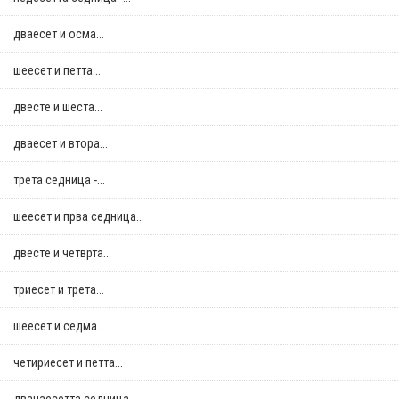
дваесет и осма...
шеесет и петта...
двестe и шеста...
дваесет и втора...
трета седница -...
шеесет и прва седница...
двестe и четврта...
триесет и трета...
шеесет и седма...
четириесет и петта...