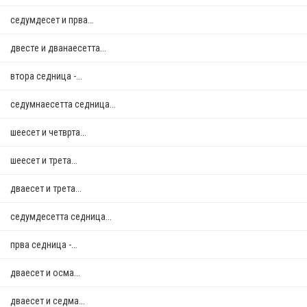
седумдесет и прва...
двестe и дванаесетта...
втора седница -...
седумнаесетта седница...
шеесет и четврта...
шеесет и трета...
дваесет и трета...
седумдесетта седница...
прва седница -...
дваесет и осма...
дваесет и седма...