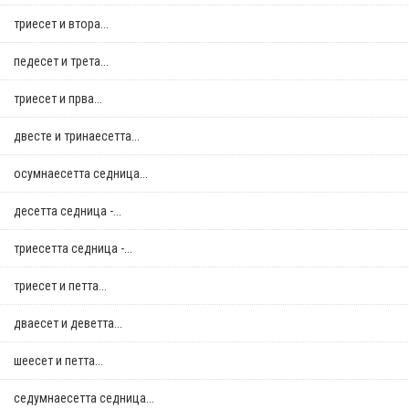
триесет и втора...
педесет и трета...
триесет и прва...
двестe и тринаесетта...
осумнaесетта седница...
десетта седница -...
триесетта седница -...
триесет и петта...
дваесет и деветта...
шеесет и петта...
седумнаесетта седница...