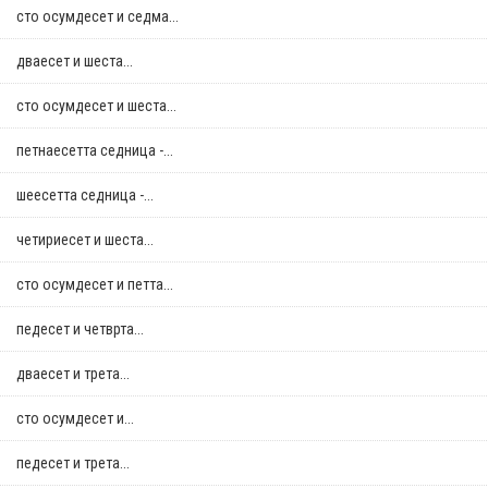
сто осумдесет и седма...
дваесет и шеста...
сто осумдесет и шеста...
петнаесетта седница -...
шеесетта седница -...
четириесет и шеста...
сто осумдесет и петта...
педесет и четврта...
дваесет и трета...
сто осумдесет и...
педесет и трета...