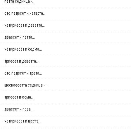
петта седница -...
сто педесет и четврта...
четириесет и деветта...
дваесет и петта...
четириесет и седма...
триесет и деветта...
сто педесет и трета...
шеснаесетта седница -...
триесет и осма...
дваесет и прва...
четириесет и шеста...