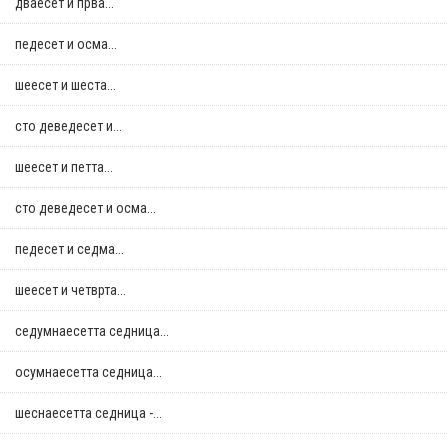
дваесет и прва...
педесет и осма...
шеесет и шеста...
сто деведесет и...
шеесет и петта...
сто деведесет и осма...
педесет и седма...
шеесет и четврта...
седумнаесетта седница...
осумнaесетта седница...
шеснаесетта седница -...