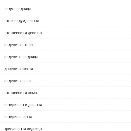
седма седница -...
сто и седумдесетта...
сто шеесет и деветта...
педесет и втора...
педесетта седница -...
дваесет и шеста...
педесет и прва...
сто шеесет и осма...
четириесет и деветта...
четиринаесетта...
тринаесетта седница -...