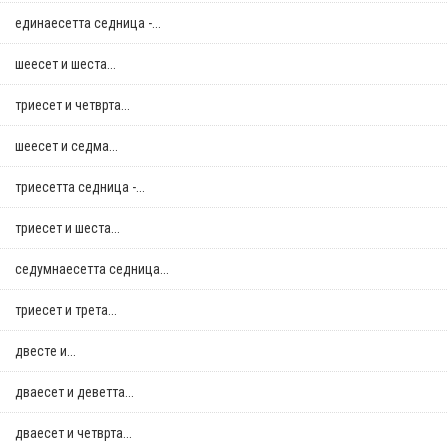
единаесетта седница -...
шеесет и шеста...
триесет и четврта...
шеесет и седма...
триесетта седница -...
триесет и шеста...
седумнаесетта седница...
триесет и трета...
двестe и...
дваесет и деветта...
дваесет и четврта...