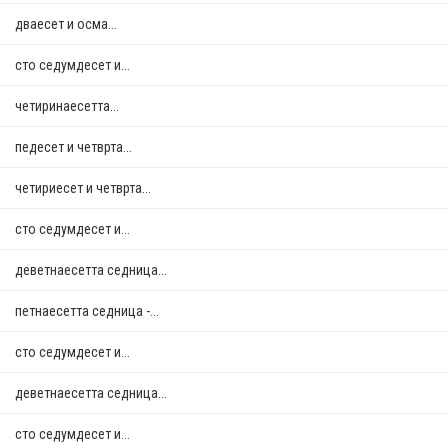
дваесет и осма...
сто седумдесет и...
четиринаесетта...
педесет и четврта...
четириесет и четврта...
сто седумдесет и...
деветнаесетта седница...
петнаесетта седница -...
сто седумдесет и...
деветнаесетта седница...
сто седумдесет и...