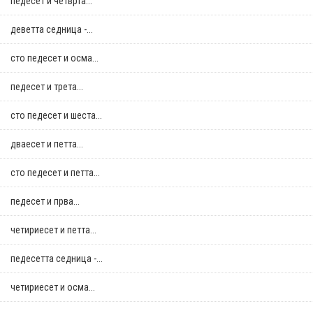
педесет и четврта...
деветта седница -...
сто педесет и осма...
педесет и трета...
сто педесет и шеста...
дваесет и петта...
сто педесет и петта...
педесет и прва...
четириесет и петта...
педесетта седница -...
четириесет и осма...