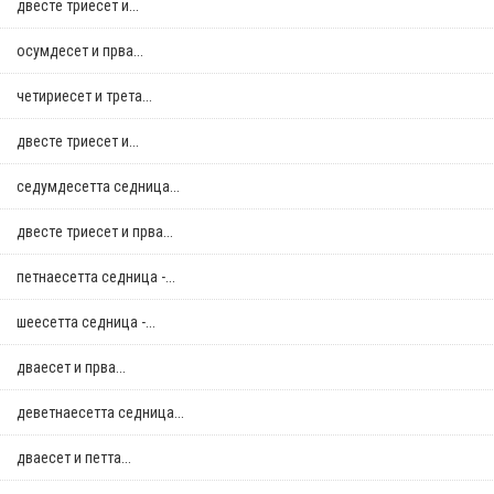
двестe триесет и...
осумдесет и прва...
четириесет и трета...
двестe триесет и...
седумдесетта седница...
двестe триесет и прва...
петнаесетта седница -...
шеесетта седница -...
дваесет и прва...
деветнаесетта седница...
дваесет и петта...