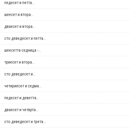
педесет и петта...
шеесет и втора...
дваесет и втора...
сто деведесет и петта...
шеесетта седница -...
триесет и втора...
сто деведесет и...
четириесет и седма...
педесет и деветта...
дваесет и четврта...
сто деведесет и трета...