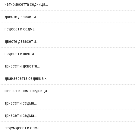
четириесетта седница...
двестe дваесет и...
педесет и седма...
двестe дваесет и...
педесет и шеста...
триесет и деветта...
дванаесетта седница -...
шеесет и осма седница...
триесет и седма...
триесет и седма...
седумдесет и осма...