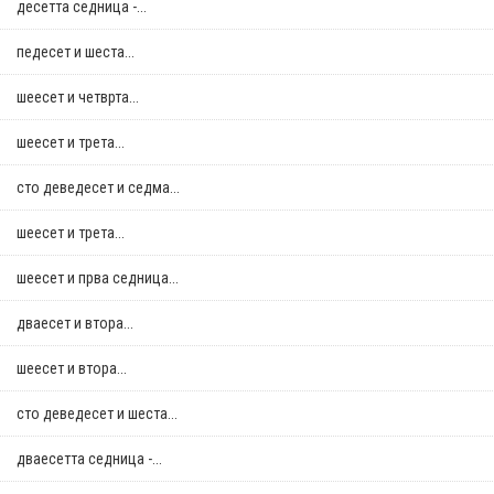
десетта седница -...
педесет и шеста...
шеесет и четврта...
шеесет и трета...
сто деведесет и седма...
шеесет и трета...
шеесет и прва седница...
дваесет и втора...
шеесет и втора...
сто деведесет и шеста...
дваесетта седница -...