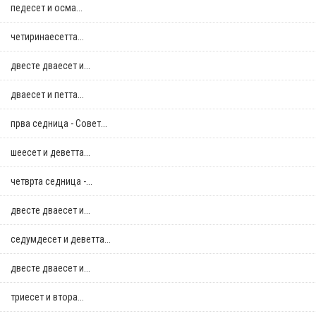
педесет и осма...
четиринаесетта...
двестe дваесет и...
дваесет и петта...
прва седница - Совет...
шеесет и деветта...
четврта седница -...
двестe дваесет и...
седумдесет и деветта...
двестe дваесет и...
триесет и втора...