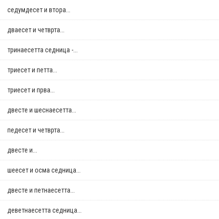
седумдесет и втора...
дваесет и четврта...
тринаесетта седница -...
триесет и петта...
триесет и прва...
двестe и шеснаесетта...
педесет и четврта...
двестe и...
шеесет и осма седница...
двестe и петнаесетта...
деветнаесетта седница...