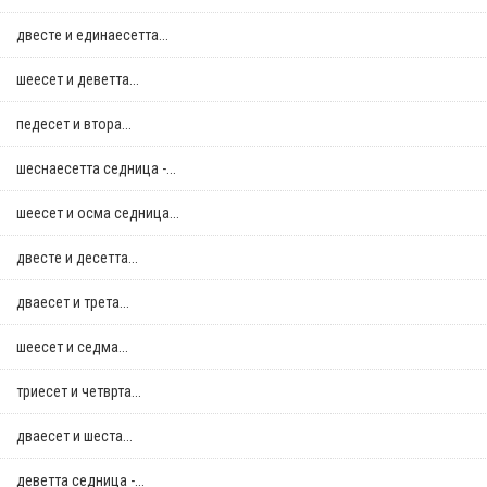
двестe и единаесетта...
шеесет и деветта...
педесет и втора...
шеснаесетта седница -...
шеесет и осма седница...
двестe и десетта...
дваесет и трета...
шеесет и седма...
триесет и четврта...
дваесет и шеста...
деветта седница -...