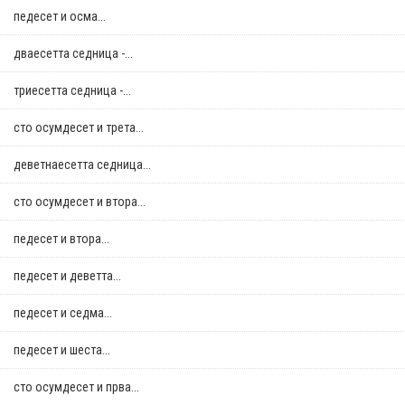
педесет и осма...
дваесетта седница -...
триесетта седница -...
сто осумдесет и трета...
деветнаесетта седница...
сто осумдесет и втора...
педесет и втора...
педесет и деветта...
педесет и седма...
педесет и шеста...
сто осумдесет и прва...