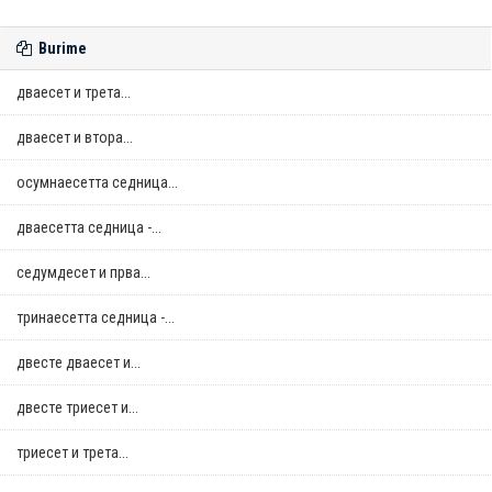
Burime
дваесет и трета...
дваесет и втора...
осумнaесетта седница...
дваесетта седница -...
седумдесет и прва...
тринаесетта седница -...
двестe дваесет и...
двестe триесет и...
триесет и трета...