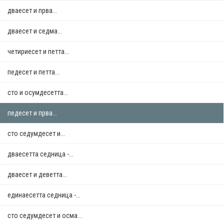
дваесет и прва...
дваесет и седма...
четириесет и петта...
педесет и петта...
сто и осумдесетта...
педесет и прва...
сто седумдесет и...
дваесетта седница -...
дваесет и деветта...
единаесетта седница -...
сто седумдесет и осма...