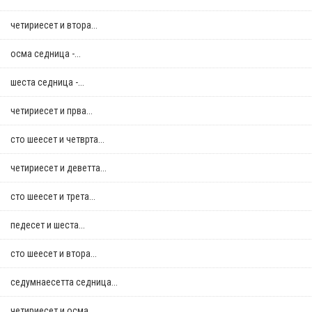
четириесет и втора...
осма седница -...
шеста седница -...
четириесет и прва...
сто шеесет и четврта...
четириесет и деветта...
сто шеесет и трета...
педесет и шеста...
сто шеесет и втора...
седумнаесетта седница...
четириесет и осма...