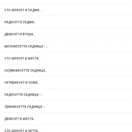
сто шеесет и седма...
педесет и седма...
дваесет и втора...
шеснаесетта седница -...
сто шеесет и шеста...
осумнaесетта седница...
четириесет и осма...
педесетта седница -...
тринаесетта седница -...
дваесет и шеста...
сто шеесет и петта...