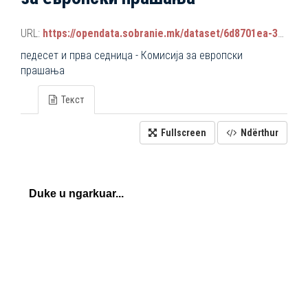
URL:
https://opendata.sobranie.mk/dataset/6d8701ea-3a42-465d-8f88-639bc6dc1a8e/resource/75344b17-a176-4284-96ee-ab180f9558f8/download/komisiski_sednici.json
педесет и прва седница - Комисија за европски
прашања
Текст
Fullscreen
Ndërthur