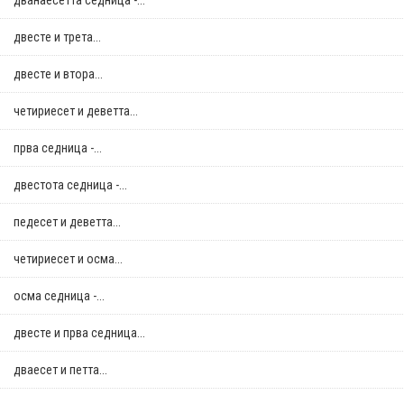
дванаесетта седница -...
двестe и трета...
двестe и втора...
четириесет и деветта...
прва седница -...
двестота седница -...
педесет и деветта...
четириесет и осма...
осма седница -...
двестe и прва седница...
дваесет и петта...