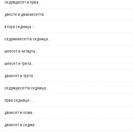
седумдесет и прва...
двестe и дванаесетта...
втора седница -...
седумнаесетта седница...
шеесет и четврта...
шеесет и трета...
дваесет и трета...
седумдесетта седница...
прва седница -...
дваесет и осма...
дваесет и седма...