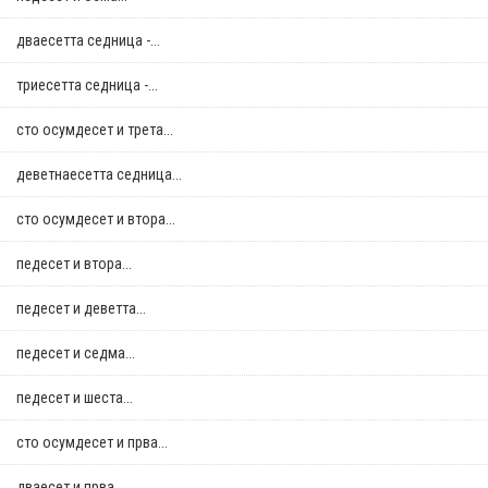
дваесетта седница -...
триесетта седница -...
сто осумдесет и трета...
деветнаесетта седница...
сто осумдесет и втора...
педесет и втора...
педесет и деветта...
педесет и седма...
педесет и шеста...
сто осумдесет и прва...
дваесет и прва...