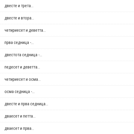
двестe и трета...
двестe и втора...
четириесет и деветта...
прва седница -...
двестота седница -...
педесет и деветта...
четириесет и осма...
осма седница -...
двестe и прва седница...
дваесет и петта...
дваесет и прва...