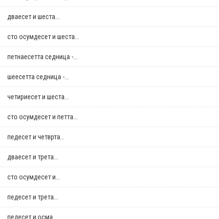
дваесет и шеста...
сто осумдесет и шеста...
петнаесетта седница -...
шеесетта седница -...
четириесет и шеста...
сто осумдесет и петта...
педесет и четврта...
дваесет и трета...
сто осумдесет и...
педесет и трета...
педесет и осма...