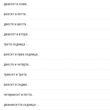
дваесет и осма...
шеесет и петта...
двестe и шеста...
дваесет и втора...
трета седница -...
шеесет и прва седница...
двестe и четврта...
триесет и трета...
шеесет и седма...
четириесет и петта...
дванаесетта седница -...