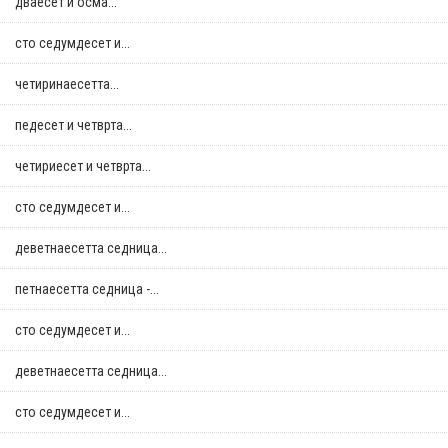
дваесет и осма...
сто седумдесет и...
четиринаесетта...
педесет и четврта...
четириесет и четврта...
сто седумдесет и...
деветнаесетта седница...
петнаесетта седница -...
сто седумдесет и...
деветнаесетта седница...
сто седумдесет и...