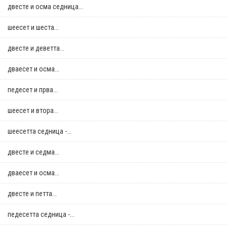
двестe и осма седница...
шеесет и шеста...
двестe и деветта...
дваесет и осма...
педесет и прва...
шеесет и втора...
шеесетта седница -...
двестe и седма...
дваесет и осма...
двестe и петта...
педесетта седница -...