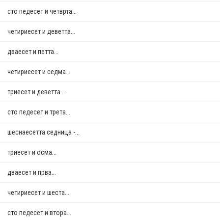
сто педесет и четврта...
четириесет и деветта...
дваесет и петта...
четириесет и седма...
триесет и деветта...
сто педесет и трета...
шеснаесетта седница -...
триесет и осма...
дваесет и прва...
четириесет и шеста...
сто педесет и втора...