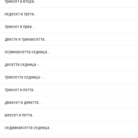
триесет и втора...
педесет и трета...
триесет и прва...
двестe и тринаесетта...
осумнaесетта седница...
десетта седница -...
триесетта седница -...
триесет и петта...
дваесет и деветта...
шеесет и петта...
седумнаесетта седница...