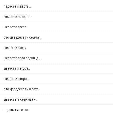
педесет и шеста...
шеесет и четврта...
шеесет и трета...
сто деведесет и седма...
шеесет и трета...
шеесет и прва седница...
дваесет и втора...
шеесет и втора...
сто деведесет и шеста...
дваесетта седница -...
педесет и петта...