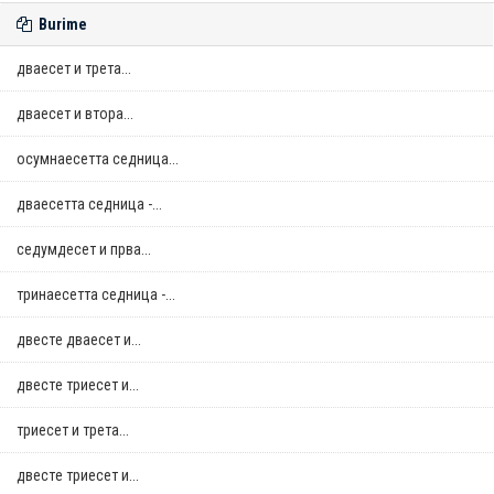
Burime
дваесет и трета...
дваесет и втора...
осумнaесетта седница...
дваесетта седница -...
седумдесет и прва...
тринаесетта седница -...
двестe дваесет и...
двестe триесет и...
триесет и трета...
двестe триесет и...