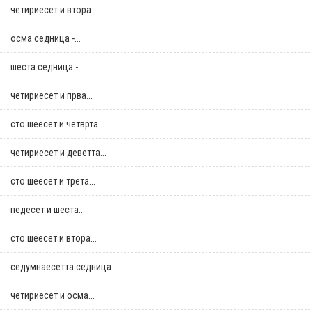
четириесет и втора...
осма седница -...
шеста седница -...
четириесет и прва...
сто шеесет и четврта...
четириесет и деветта...
сто шеесет и трета...
педесет и шеста...
сто шеесет и втора...
седумнаесетта седница...
четириесет и осма...