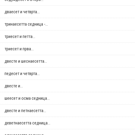
дваесет и четврта...
тринаесетта седница -...
триесет и петта...
триесет и прва...
двестe и шеснаесетта...
педесет и четврта...
двестe и...
шеесет и осма седница...
двестe и петнаесетта...
деветнаесетта седница...