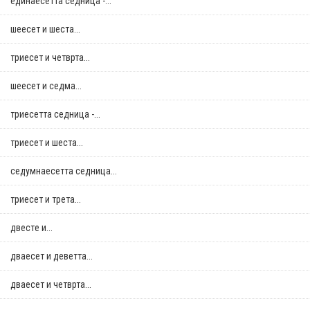
единаесетта седница -...
шеесет и шеста...
триесет и четврта...
шеесет и седма...
триесетта седница -...
триесет и шеста...
седумнаесетта седница...
триесет и трета...
двестe и...
дваесет и деветта...
дваесет и четврта...