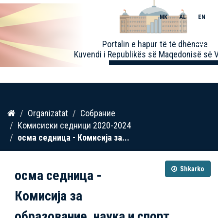
MK
AL
EN
Toggle
Portalin e hapur të të dhënave
naviga
Kuvendi i Republikës së Maqedonisë së V
Kalo
Organizatat
Собрание
te
Комисиски седници 2020-2024
përmbajtja
осма седница - Комисија за...
Shkarko
осма седница -
Комисија за
образование, наука и спорт