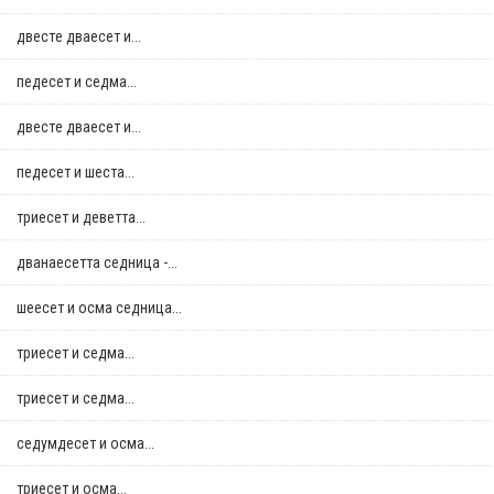
двестe дваесет и...
педесет и седма...
двестe дваесет и...
педесет и шеста...
триесет и деветта...
дванаесетта седница -...
шеесет и осма седница...
триесет и седма...
триесет и седма...
седумдесет и осма...
триесет и осма...