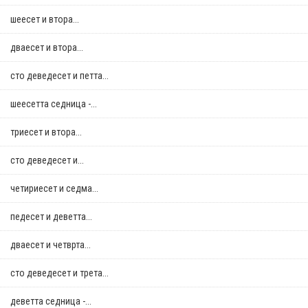
шеесет и втора...
дваесет и втора...
сто деведесет и петта...
шеесетта седница -...
триесет и втора...
сто деведесет и...
четириесет и седма...
педесет и деветта...
дваесет и четврта...
сто деведесет и трета...
деветта седница -...