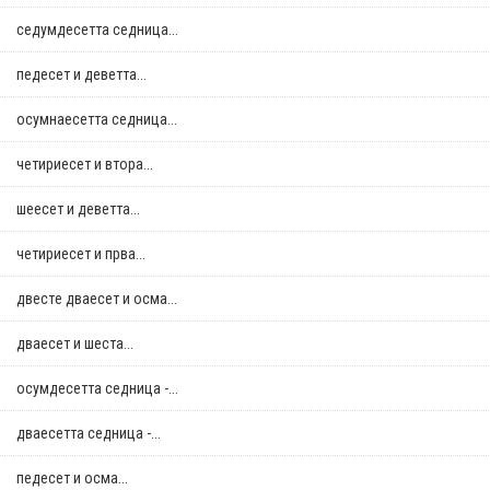
седумдесетта седница...
педесет и деветта...
осумнaесетта седница...
четириесет и втора...
шеесет и деветта...
четириесет и прва...
двестe дваесет и осма...
дваесет и шеста...
осумдесетта седница -...
дваесетта седница -...
педесет и осма...