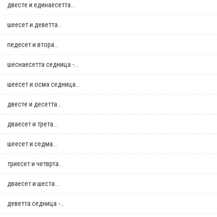
двестe и единаесетта...
шеесет и деветта...
педесет и втора...
шеснаесетта седница -...
шеесет и осма седница...
двестe и десетта...
дваесет и трета...
шеесет и седма...
триесет и четврта...
дваесет и шеста...
деветта седница -...