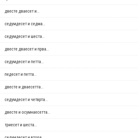
двестe дваесет и...
седумдесет и седма...
седумдесет и шеста...
двестe дваесет и прва...
седумдесет и петта...
педесет и петта...
двестe и дваесетта...
седумдесет и четврта...
двестe и осумнaесетта...
триесет и шеста...
седумдесет и втора...