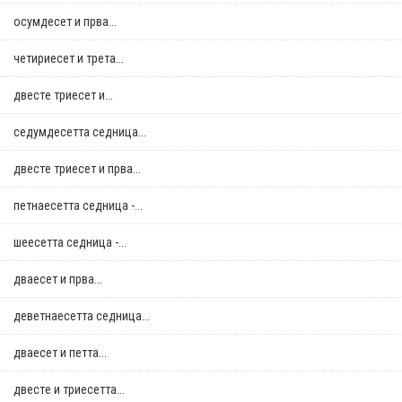
осумдесет и прва...
четириесет и трета...
двестe триесет и...
седумдесетта седница...
двестe триесет и прва...
петнаесетта седница -...
шеесетта седница -...
дваесет и прва...
деветнаесетта седница...
дваесет и петта...
двестe и триесетта...