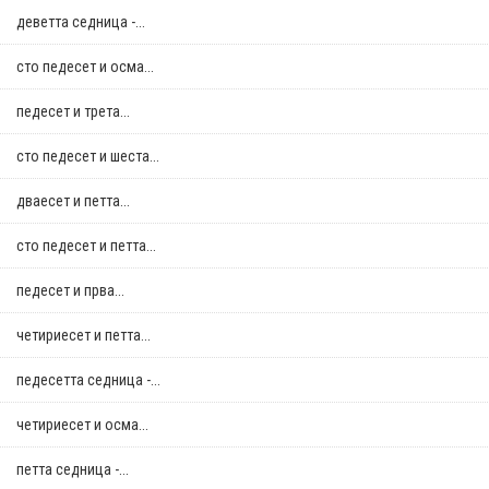
деветта седница -...
сто педесет и осма...
педесет и трета...
сто педесет и шеста...
дваесет и петта...
сто педесет и петта...
педесет и прва...
четириесет и петта...
педесетта седница -...
четириесет и осма...
петта седница -...