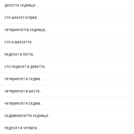
десетта седница -...
сто шеесет и прва...
четириесетта седница...
сто и шеесетта...
педесет и петта...
сто педесет и деветта...
четириесет и седма...
четириесет и шеста...
четириесет и седма...
седумнаесетта седница...
педесет и четврта...