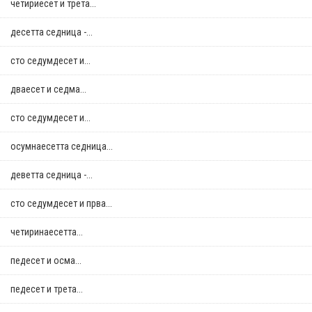
четириесет и трета...
десетта седница -...
сто седумдесет и...
дваесет и седма...
сто седумдесет и...
осумнaесетта седница...
деветта седница -...
сто седумдесет и прва...
четиринаесетта...
педесет и осма...
педесет и трета...