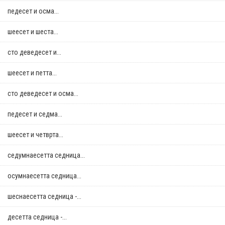
педесет и осма...
шеесет и шеста...
сто деведесет и...
шеесет и петта...
сто деведесет и осма...
педесет и седма...
шеесет и четврта...
седумнаесетта седница...
осумнaесетта седница...
шеснаесетта седница -...
десетта седница -...