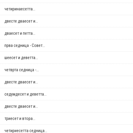
четиринаесетта...
двестe дваесет и...
дваесет и петта...
прва седница - Совет...
шеесет и деветта...
четврта седница -...
двестe дваесет и...
седумдесет и деветта...
двестe дваесет и...
триесет и втора...
четириесетта седница...