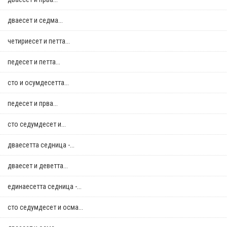
дваесет и седма...
четириесет и петта...
педесет и петта...
сто и осумдесетта...
педесет и прва...
сто седумдесет и...
дваесетта седница -...
дваесет и деветта...
единаесетта седница -...
сто седумдесет и осма...