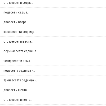
сто шеесет и седма...
педесет и седма...
дваесет и втора...
шеснаесетта седница -...
сто шеесет и шеста...
осумнaесетта седница...
четириесет и осма...
педесетта седница -...
тринаесетта седница -...
дваесет и шеста...
сто шеесет и петта...