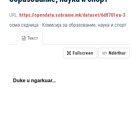
URL:
https://opendata.sobranie.mk/dataset/6d8701ea-3a42-465d-8f88-639bc6dc1a8e/resource/d9dea6b0-423f-49c6-9418-e6efe227274c/download/komisiski_sednici.json
осма седница - Комисија за образование, наука и спорт
Текст
Fullscreen
Ndërthur