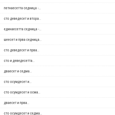
петнаесетта седница -...
сто деведесет и втора...
единаесетта седница -...
шеесет и прва седница...
сто деведесет и прва...
сто и деведесетта...
дваесет и седма...
сто осумдесет и...
сто осумдесет и осма...
дваесет и прва...
сто осумдесет и седма...