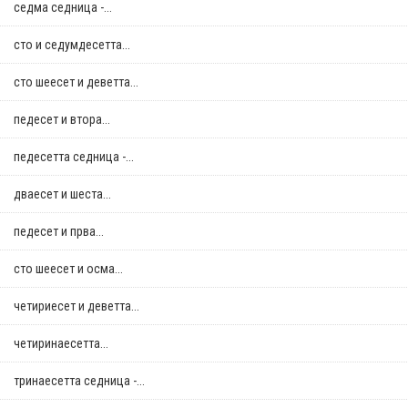
седма седница -...
сто и седумдесетта...
сто шеесет и деветта...
педесет и втора...
педесетта седница -...
дваесет и шеста...
педесет и прва...
сто шеесет и осма...
четириесет и деветта...
четиринаесетта...
тринаесетта седница -...