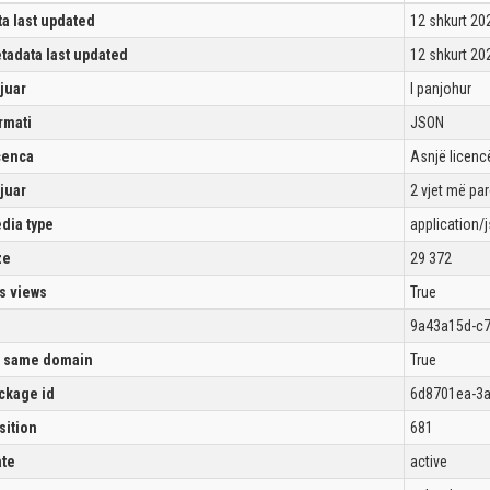
ta last updated
12 shkurt 20
tadata last updated
12 shkurt 20
ijuar
I panjohur
rmati
JSON
cenca
Asnjë licencë
ijuar
2 vjet më pa
dia type
application/
ze
29 372
s views
True
9a43a15d-c7
 same domain
True
ckage id
6d8701ea-3a
sition
681
ate
active