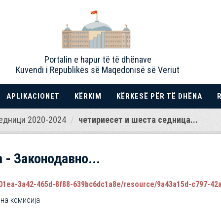
Portalin e hapur të të dhënave
Kuvendi i Republikës së Maqedonisë së Veriut
APLIKACIONET
KËRKIM
KËRKESË PËR TË DHËNA
едници 2020-2024
четириесет и шеста седница...
 - Законодавно...
1ea-3a42-465d-8f88-639bc6dc1a8e/resource/9a43a15d-c797-42ac-8d7
вна комисија