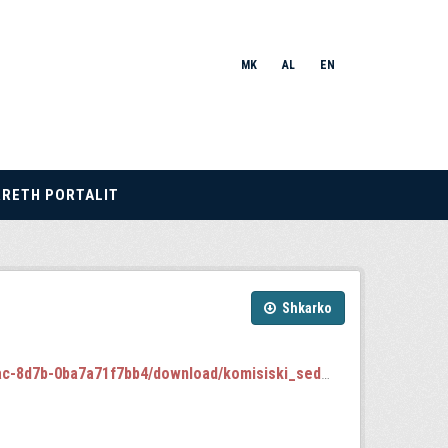
MK
AL
EN
RRETH PORTALIT
Shkarko
b-0ba7a71f7bb4/download/komisiski_sednici.json