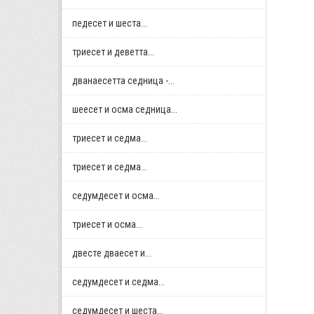
педесет и шеста...
триесет и деветта...
дванаесетта седница -...
шеесет и осма седница...
триесет и седма...
триесет и седма...
седумдесет и осма...
триесет и осма...
двестe дваесет и...
седумдесет и седма...
седумдесет и шеста...