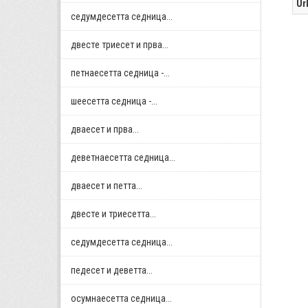
Ur
седумдесетта седница...
двестe триесет и прва...
петнаесетта седница -...
шеесетта седница -...
дваесет и прва...
деветнаесетта седница...
дваесет и петта...
двестe и триесетта...
седумдесетта седница...
педесет и деветта...
осумнaесетта седница...