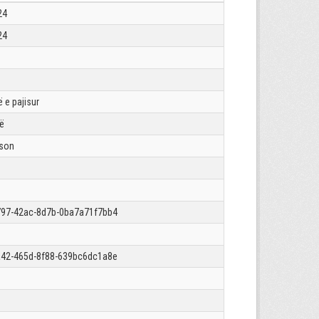
24
24
 e pajisur
rë
json
97-42ac-8d7b-0ba7a71f7bb4
42-465d-8f88-639bc6dc1a8e