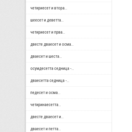
четириесет и втора...
шеесет и деветта...
четириесет и прва...
двестe дваесет и осма...
дваесет и шеста...
осумдесетта седница -...
дваесетта седница -...
педесет и осма...
четиринаесетта...
двестe дваесет и...
дваесет и петта...