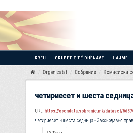
KREU
GRUPET E TË DHËNAVE
LAJME
Kalo
Organizatat
Собрание
Комисиски с
te
përmbajtja
четириесет и шеста седница
URL:
https://opendata.sobranie.mk/dataset/6d870
четириесет и шеста седница - Законодавно пра