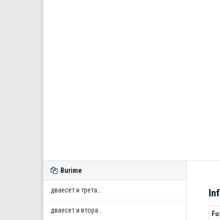
Burime
дваесет и трета...
In
дваесет и втора...
Fu