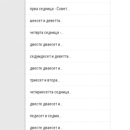
прва седница - Совет...
шеесет и деветта...
четврта седница -...
двестe дваесет и...
седумдесет и деветта...
двестe дваесет и...
триесет и втора...
четириесетта седница...
двестe дваесет и...
педесет и седма...
двестe дваесет и...