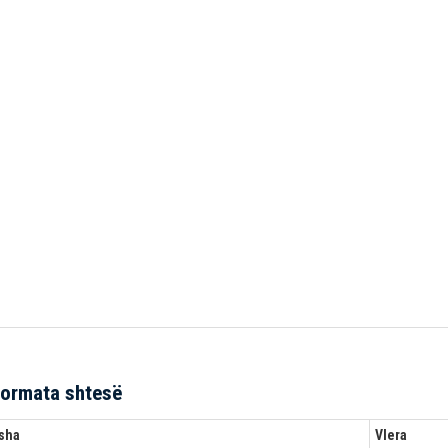
formata shtesë
sha
Vlera