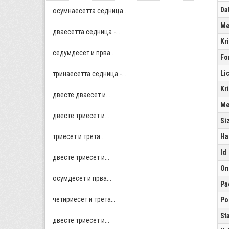
Da
осумнaесетта седница...
Me
дваесетта седница -...
Kr
седумдесет и прва...
Fo
Li
тринаесетта седница -...
Kr
двестe дваесет и...
Me
двестe триесет и...
Si
триесет и трета...
Ha
Id
двестe триесет и...
On
осумдесет и прва...
Pa
четириесет и трета...
Po
St
двестe триесет и...