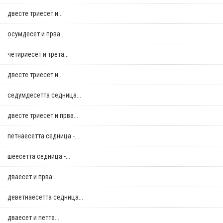
двестe триесет и...
осумдесет и прва...
четириесет и трета...
двестe триесет и...
седумдесетта седница...
двестe триесет и прва...
петнаесетта седница -...
шеесетта седница -...
дваесет и прва...
деветнаесетта седница...
дваесет и петта...