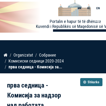
MK
AL
EN
Toggle
Portalin e hapur të të dhënave
naviga
Kuvendi i Republikës së Maqedonisë së V
Kalo
Organizatat
Собрание
te
Комисиски седници 2020-2024
përmbajtja
прва седница - Комисија за...
Shkarko
прва седница -
Комисија за надзор
над работата...