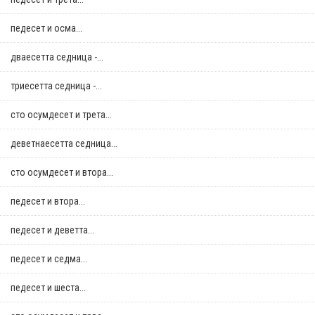
педесет и осма...
дваесетта седница -...
триесетта седница -...
сто осумдесет и трета...
деветнаесетта седница...
сто осумдесет и втора...
педесет и втора...
педесет и деветта...
педесет и седма...
педесет и шеста...