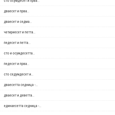
сто осумдесет и прва...
дваесет и прва...
дваесет и седма...
четириесет и петта...
педесет и петта...
сто и осумдесетта...
педесет и прва...
сто седумдесет и...
дваесетта седница -...
дваесет и деветта...
единаесетта седница -...