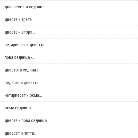
дванаесетта седница -...
двестe и трета...
двестe и втора...
четириесет и деветта...
прва седница -...
двестота седница -...
педесет и деветта...
четириесет и осма...
осма седница -...
двестe и прва седница...
дваесет и петта...