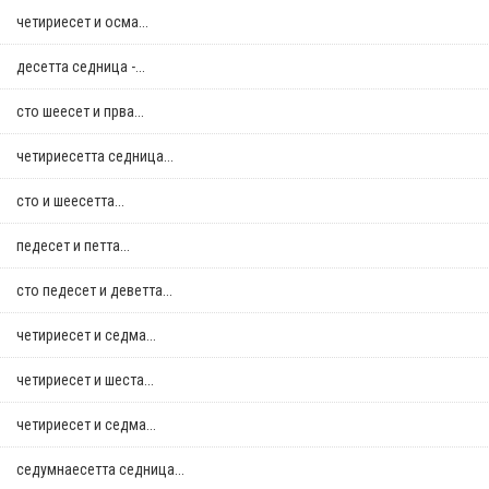
четириесет и осма...
десетта седница -...
сто шеесет и прва...
четириесетта седница...
сто и шеесетта...
педесет и петта...
сто педесет и деветта...
четириесет и седма...
четириесет и шеста...
четириесет и седма...
седумнаесетта седница...