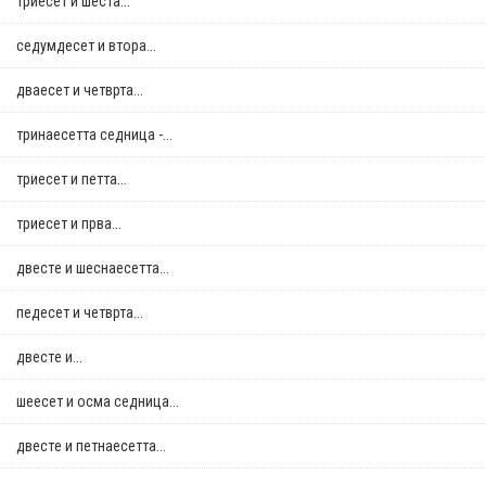
триесет и шеста...
седумдесет и втора...
дваесет и четврта...
тринаесетта седница -...
триесет и петта...
триесет и прва...
двестe и шеснаесетта...
педесет и четврта...
двестe и...
шеесет и осма седница...
двестe и петнаесетта...