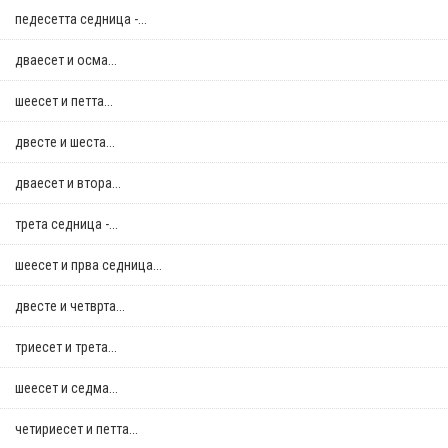
педесетта седница -...
дваесет и осма...
шеесет и петта...
двестe и шеста...
дваесет и втора...
трета седница -...
шеесет и прва седница...
двестe и четврта...
триесет и трета...
шеесет и седма...
четириесет и петта...