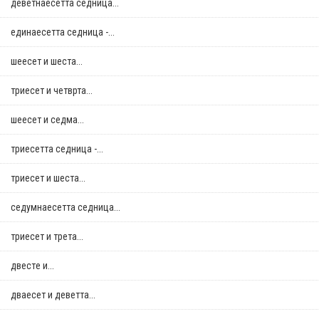
деветнаесетта седница...
единаесетта седница -...
шеесет и шеста...
триесет и четврта...
шеесет и седма...
триесетта седница -...
триесет и шеста...
седумнаесетта седница...
триесет и трета...
двестe и...
дваесет и деветта...