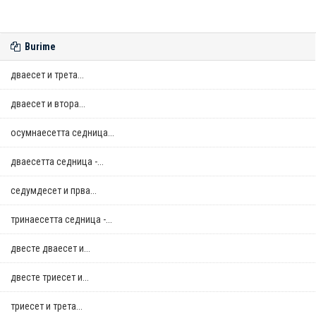
Burime
дваесет и трета...
дваесет и втора...
осумнaесетта седница...
дваесетта седница -...
седумдесет и прва...
тринаесетта седница -...
двестe дваесет и...
двестe триесет и...
триесет и трета...