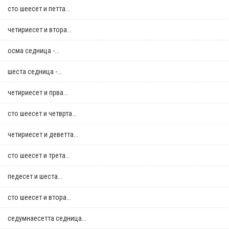
сто шеесет и петта...
четириесет и втора...
осма седница -...
шеста седница -...
четириесет и прва...
сто шеесет и четврта...
четириесет и деветта...
сто шеесет и трета...
педесет и шеста...
сто шеесет и втора...
седумнаесетта седница...