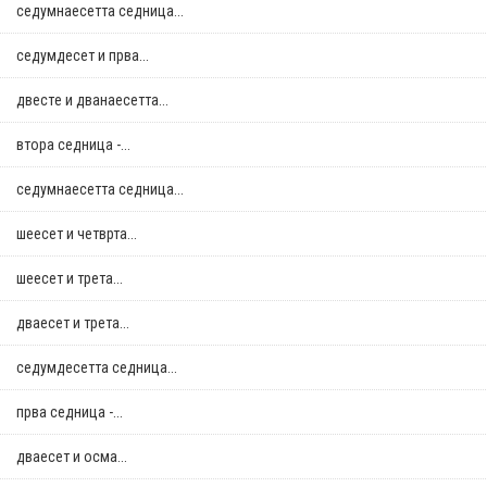
седумнаесетта седница...
седумдесет и прва...
двестe и дванаесетта...
втора седница -...
седумнаесетта седница...
шеесет и четврта...
шеесет и трета...
дваесет и трета...
седумдесетта седница...
прва седница -...
дваесет и осма...