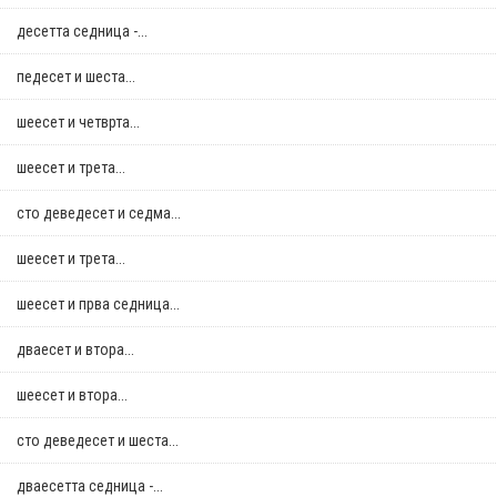
десетта седница -...
педесет и шеста...
шеесет и четврта...
шеесет и трета...
сто деведесет и седма...
шеесет и трета...
шеесет и прва седница...
дваесет и втора...
шеесет и втора...
сто деведесет и шеста...
дваесетта седница -...