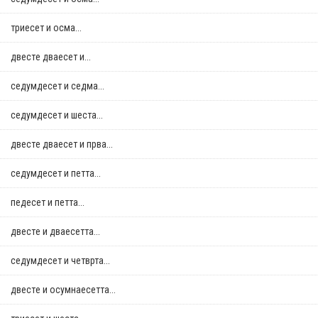
триесет и осма...
двестe дваесет и...
седумдесет и седма...
седумдесет и шеста...
двестe дваесет и прва...
седумдесет и петта...
педесет и петта...
двестe и дваесетта...
седумдесет и четврта...
двестe и осумнaесетта...