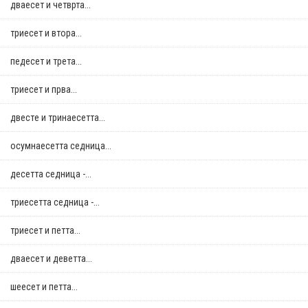
дваесет и четврта...
триесет и втора...
педесет и трета...
триесет и прва...
двестe и тринаесетта...
осумнaесетта седница...
десетта седница -...
триесетта седница -...
триесет и петта...
дваесет и деветта...
шеесет и петта...