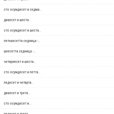
сто осумдесет и седма...
дваесет и шеста...
сто осумдесет и шеста...
петнаесетта седница -...
шеесетта седница -...
четириесет и шеста...
сто осумдесет и петта...
педесет и четврта...
дваесет и трета...
сто осумдесет и...
педесет и трета...