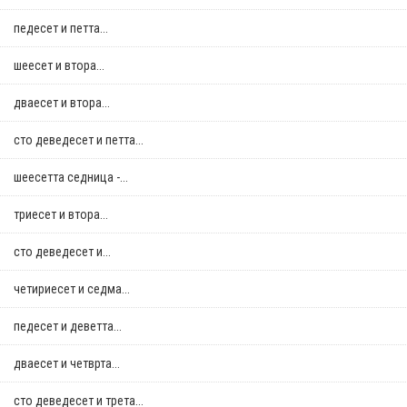
педесет и петта...
шеесет и втора...
дваесет и втора...
сто деведесет и петта...
шеесетта седница -...
триесет и втора...
сто деведесет и...
четириесет и седма...
педесет и деветта...
дваесет и четврта...
сто деведесет и трета...