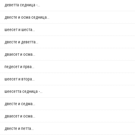
деветта седница -...
двестe и осма седница...
шеесет и шеста...
двестe и деветта...
дваесет и осма...
педесет и прва...
шеесет и втора...
шеесетта седница -...
двестe и седма...
дваесет и осма...
двестe и петта...