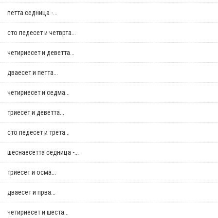
петта седница -...
сто педесет и четврта...
четириесет и деветта...
дваесет и петта...
четириесет и седма...
триесет и деветта...
сто педесет и трета...
шеснаесетта седница -...
триесет и осма...
дваесет и прва...
четириесет и шеста...