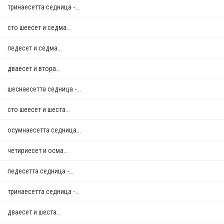
тринаесетта седница -...
сто шеесет и седма...
педесет и седма...
дваесет и втора...
шеснаесетта седница -...
сто шеесет и шеста...
осумнaесетта седница...
четириесет и осма...
педесетта седница -...
тринаесетта седница -...
дваесет и шеста...