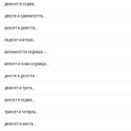
дваесет и седма...
двестe и единаесетта...
шеесет и деветта...
педесет и втора...
шеснаесетта седница -...
шеесет и осма седница...
двестe и десетта...
дваесет и трета...
шеесет и седма...
триесет и четврта...
дваесет и шеста...