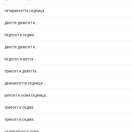
четириесетта седница...
двестe дваесет и...
педесет и седма...
двестe дваесет и...
педесет и шеста...
триесет и деветта...
дванаесетта седница -...
шеесет и осма седница...
триесет и седма...
триесет и седма...
седумдесет и осма...