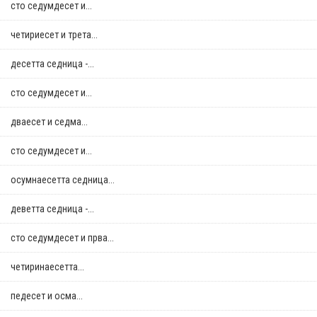
сто седумдесет и...
четириесет и трета...
десетта седница -...
сто седумдесет и...
дваесет и седма...
сто седумдесет и...
осумнaесетта седница...
деветта седница -...
сто седумдесет и прва...
четиринаесетта...
педесет и осма...