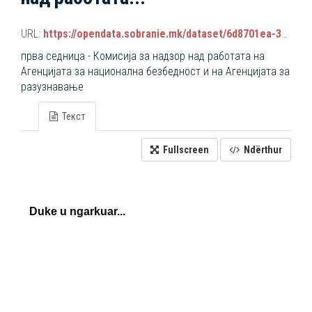
URL:
https://opendata.sobranie.mk/dataset/6d8701ea-3a42-465d-8f88-639bc6dc1a8e/resource/36dc6309-357a-492e-83f4-447555a7ba2d/download/komisiski_sednici.json
прва седница - Комисија за надзор над работата на
Агенцијата за национална безбедност и на Агенцијата за
разузнавање
Текст
Fullscreen
Ndërthur