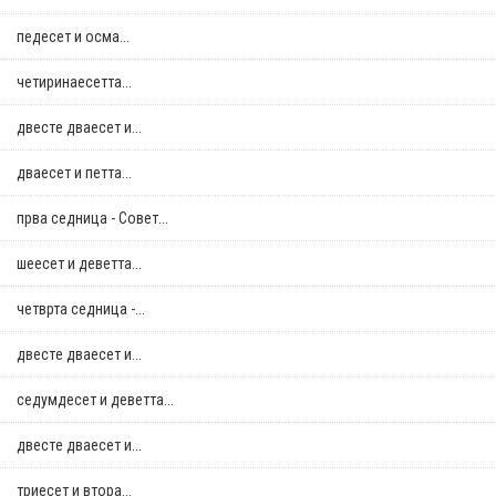
педесет и осма...
четиринаесетта...
двестe дваесет и...
дваесет и петта...
прва седница - Совет...
шеесет и деветта...
четврта седница -...
двестe дваесет и...
седумдесет и деветта...
двестe дваесет и...
триесет и втора...