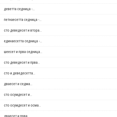
деветта седница -...
петнаесетта седница -...
сто деведесет и втора...
единаесетта седница -...
шеесет и прва седница...
сто деведесет и прва...
сто и деведесетта...
дваесет и седма...
сто осумдесет и...
сто осумдесет и осма...
дваесет и прва...