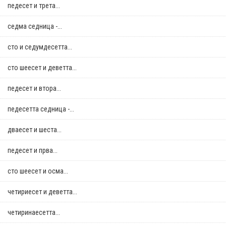
педесет и трета...
седма седница -...
сто и седумдесетта...
сто шеесет и деветта...
педесет и втора...
педесетта седница -...
дваесет и шеста...
педесет и прва...
сто шеесет и осма...
четириесет и деветта...
четиринаесетта...