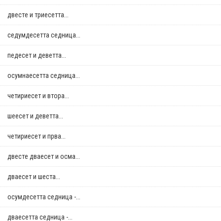
двестe и триесетта...
седумдесетта седница...
педесет и деветта...
осумнaесетта седница...
четириесет и втора...
шеесет и деветта...
четириесет и прва...
двестe дваесет и осма...
дваесет и шеста...
осумдесетта седница -...
дваесетта седница -...