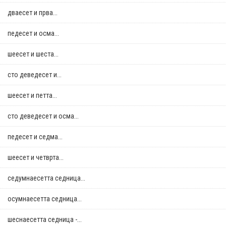
дваесет и прва...
педесет и осма...
шеесет и шеста...
сто деведесет и...
шеесет и петта...
сто деведесет и осма...
педесет и седма...
шеесет и четврта...
седумнаесетта седница...
осумнaесетта седница...
шеснаесетта седница -...