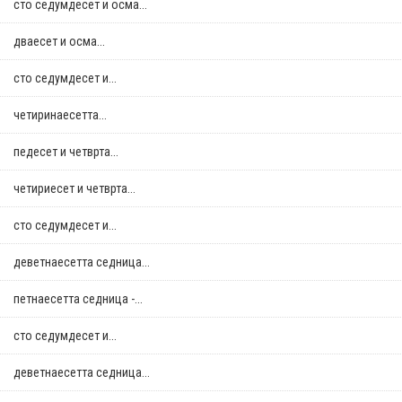
сто седумдесет и осма...
дваесет и осма...
сто седумдесет и...
четиринаесетта...
педесет и четврта...
четириесет и четврта...
сто седумдесет и...
деветнаесетта седница...
петнаесетта седница -...
сто седумдесет и...
деветнаесетта седница...