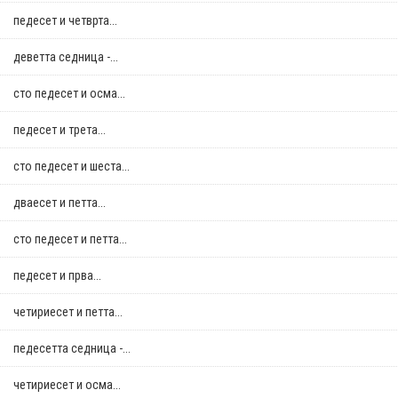
педесет и четврта...
деветта седница -...
сто педесет и осма...
педесет и трета...
сто педесет и шеста...
дваесет и петта...
сто педесет и петта...
педесет и прва...
четириесет и петта...
педесетта седница -...
четириесет и осма...