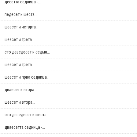
десетта седница -...
педесет и шеста...
шеесет и четврта...
шеесет и трета...
сто деведесет и седма...
шеесет и трета...
шеесет и прва седница...
дваесет и втора...
шеесет и втора...
сто деведесет и шеста...
дваесетта седница -...