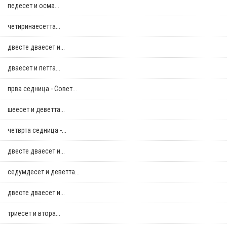
педесет и осма...
четиринаесетта...
двестe дваесет и...
дваесет и петта...
прва седница - Совет...
шеесет и деветта...
четврта седница -...
двестe дваесет и...
седумдесет и деветта...
двестe дваесет и...
триесет и втора...