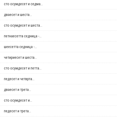
сто осумдесет и седма...
дваесет и шеста...
сто осумдесет и шеста...
петнаесетта седница -...
шеесетта седница -...
четириесет и шеста...
сто осумдесет и петта...
педесет и четврта...
дваесет и трета...
сто осумдесет и...
педесет и трета...