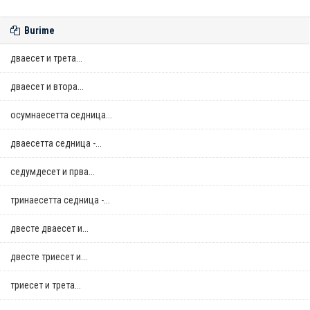
Burime
дваесет и трета...
дваесет и втора...
осумнaесетта седница...
дваесетта седница -...
седумдесет и прва...
тринаесетта седница -...
двестe дваесет и...
двестe триесет и...
триесет и трета...