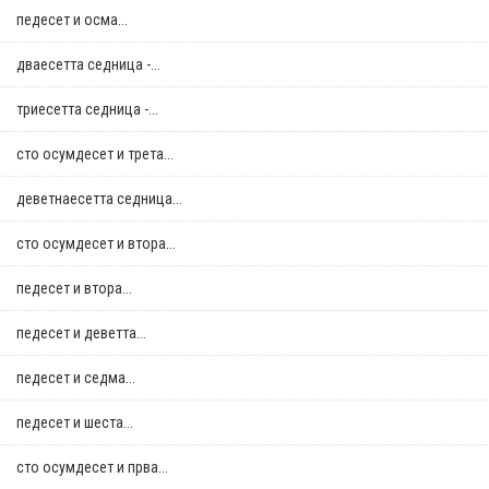
педесет и осма...
дваесетта седница -...
триесетта седница -...
сто осумдесет и трета...
деветнаесетта седница...
сто осумдесет и втора...
педесет и втора...
педесет и деветта...
педесет и седма...
педесет и шеста...
сто осумдесет и прва...