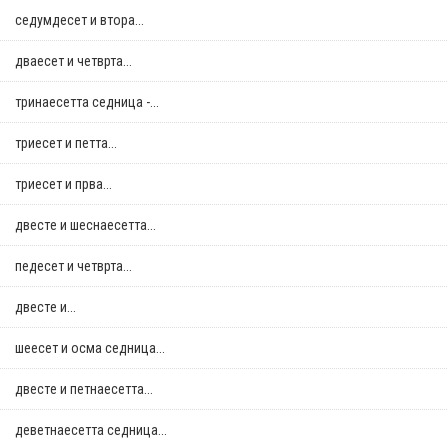
седумдесет и втора...
дваесет и четврта...
тринаесетта седница -...
триесет и петта...
триесет и прва...
двестe и шеснаесетта...
педесет и четврта...
двестe и...
шеесет и осма седница...
двестe и петнаесетта...
деветнаесетта седница...