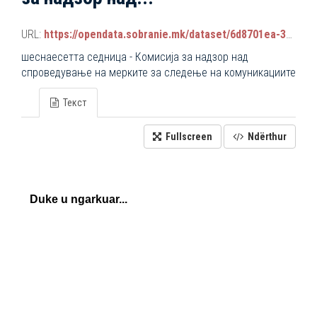
URL:
https://opendata.sobranie.mk/dataset/6d8701ea-3a42-465d-8f88-639bc6dc1a8e/resource/004d23e3-5d08-40de-bd76-b38c027b670b/download/komisiski_sednici.json
шеснаесетта седница - Комисија за надзор над
спроведување на мерките за следење на комуникациите
Текст
Fullscreen
Ndërthur