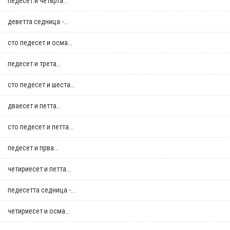
педесет и четврта...
деветта седница -...
сто педесет и осма...
педесет и трета...
сто педесет и шеста...
дваесет и петта...
сто педесет и петта...
педесет и прва...
четириесет и петта...
педесетта седница -...
четириесет и осма...