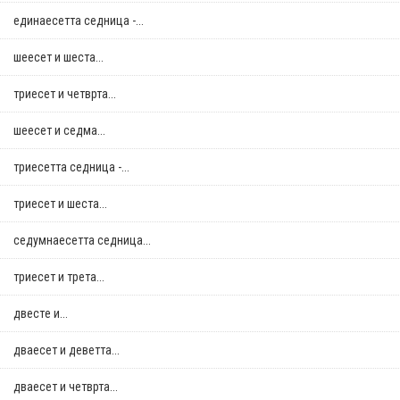
единаесетта седница -...
шеесет и шеста...
триесет и четврта...
шеесет и седма...
триесетта седница -...
триесет и шеста...
седумнаесетта седница...
триесет и трета...
двестe и...
дваесет и деветта...
дваесет и четврта...