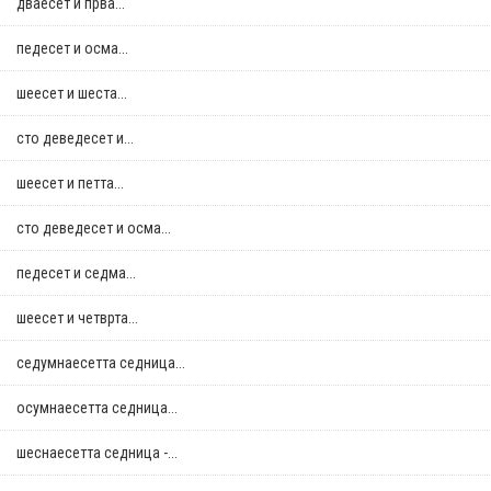
дваесет и прва...
педесет и осма...
шеесет и шеста...
сто деведесет и...
шеесет и петта...
сто деведесет и осма...
педесет и седма...
шеесет и четврта...
седумнаесетта седница...
осумнaесетта седница...
шеснаесетта седница -...