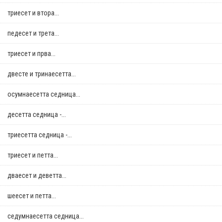
триесет и втора...
педесет и трета...
триесет и прва...
двестe и тринаесетта...
осумнaесетта седница...
десетта седница -...
триесетта седница -...
триесет и петта...
дваесет и деветта...
шеесет и петта...
седумнаесетта седница...