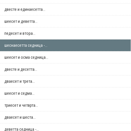
двестe и единаесетта...
шеесет и деветта...
педесет и втора...
шеснаесетта седница -...
шеесет и осма седница...
двестe и десетта...
дваесет и трета...
шеесет и седма...
триесет и четврта...
дваесет и шеста...
деветта седница -...