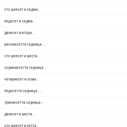
сто шеесет и седма...
педесет и седма...
дваесет и втора...
шеснаесетта седница -...
сто шеесет и шеста...
осумнaесетта седница...
четириесет и осма...
педесетта седница -...
тринаесетта седница -...
дваесет и шеста...
сто шеесет и петта...