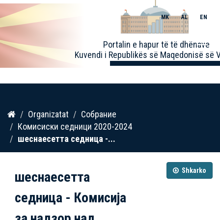
MK
AL
EN
Toggle
Portalin e hapur të të dhënave
naviga
Kuvendi i Republikës së Maqedonisë së V
Kalo
Organizatat
Собрание
te
Комисиски седници 2020-2024
përmbajtja
шеснаесетта седница -...
Shkarko
шеснаесетта
седница - Комисија
за надзор над...