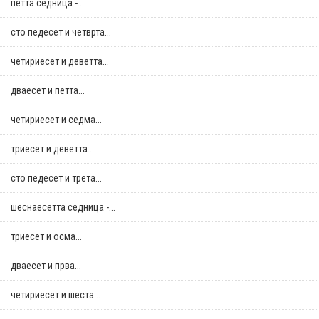
петта седница -...
сто педесет и четврта...
четириесет и деветта...
дваесет и петта...
четириесет и седма...
триесет и деветта...
сто педесет и трета...
шеснаесетта седница -...
триесет и осма...
дваесет и прва...
четириесет и шеста...