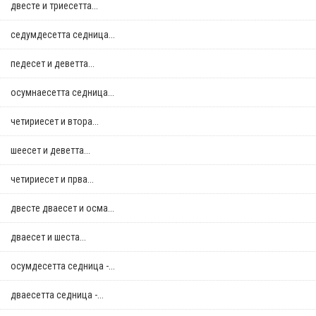
двестe и триесетта...
седумдесетта седница...
педесет и деветта...
осумнaесетта седница...
четириесет и втора...
шеесет и деветта...
четириесет и прва...
двестe дваесет и осма...
дваесет и шеста...
осумдесетта седница -...
дваесетта седница -...