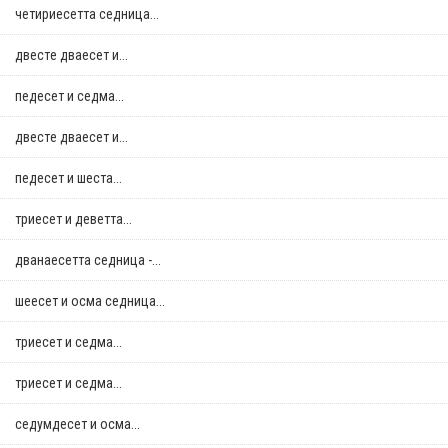
четириесетта седница...
двестe дваесет и...
педесет и седма...
двестe дваесет и...
педесет и шеста...
триесет и деветта...
дванаесетта седница -...
шеесет и осма седница...
триесет и седма...
триесет и седма...
седумдесет и осма...