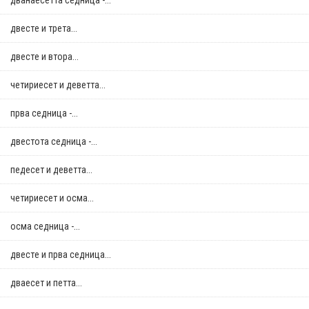
дванаесетта седница -...
двестe и трета...
двестe и втора...
четириесет и деветта...
прва седница -...
двестота седница -...
педесет и деветта...
четириесет и осма...
осма седница -...
двестe и прва седница...
дваесет и петта...