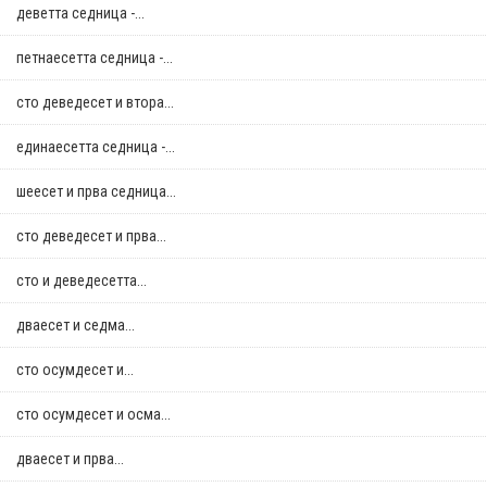
деветта седница -...
петнаесетта седница -...
сто деведесет и втора...
единаесетта седница -...
шеесет и прва седница...
сто деведесет и прва...
сто и деведесетта...
дваесет и седма...
сто осумдесет и...
сто осумдесет и осма...
дваесет и прва...