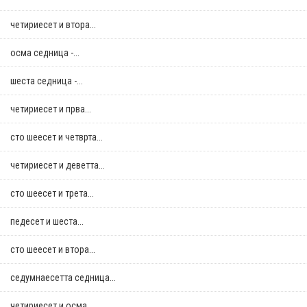
четириесет и втора...
осма седница -...
шеста седница -...
четириесет и прва...
сто шеесет и четврта...
четириесет и деветта...
сто шеесет и трета...
педесет и шеста...
сто шеесет и втора...
седумнаесетта седница...
четириесет и осма...