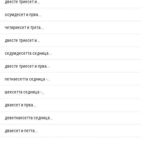
двестe триесет и...
осумдесет и прва...
четириесет и трета...
двестe триесет и...
седумдесетта седница...
двестe триесет и прва...
петнаесетта седница -...
шеесетта седница -...
дваесет и прва...
деветнаесетта седница...
дваесет и петта...