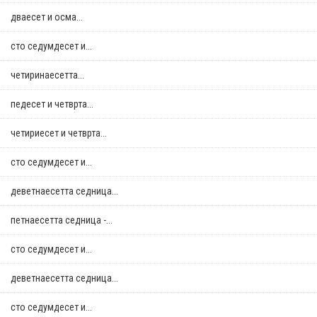
дваесет и осма...
сто седумдесет и...
четиринаесетта...
педесет и четврта...
четириесет и четврта...
сто седумдесет и...
деветнаесетта седница...
петнаесетта седница -...
сто седумдесет и...
деветнаесетта седница...
сто седумдесет и...