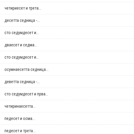
четириесет и трета...
десетта седница -...
сто седумдесет и...
дваесет и седма...
сто седумдесет и...
осумнaесетта седница...
деветта седница -...
сто седумдесет и прва...
четиринаесетта...
педесет и осма...
педесет и трета...