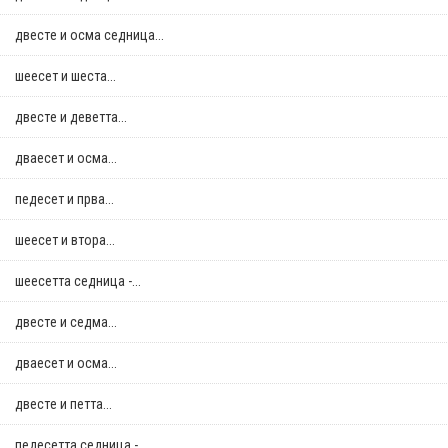
двестe и осма седница...
шеесет и шеста...
двестe и деветта...
дваесет и осма...
педесет и прва...
шеесет и втора...
шеесетта седница -...
двестe и седма...
дваесет и осма...
двестe и петта...
педесетта седница -...