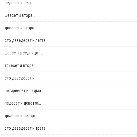
педесет и петта...
шеесет и втора...
дваесет и втора...
сто деведесет и петта...
шеесетта седница -...
триесет и втора...
сто деведесет и...
четириесет и седма...
педесет и деветта...
дваесет и четврта...
сто деведесет и трета...