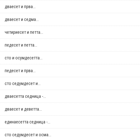
дваесет и прва...
дваесет и седма...
четириесет и петта...
педесет и петта...
сто и осумдесетта...
педесет и прва...
сто седумдесет и...
дваесетта седница -...
дваесет и деветта...
единаесетта седница -...
сто седумдесет и осма...