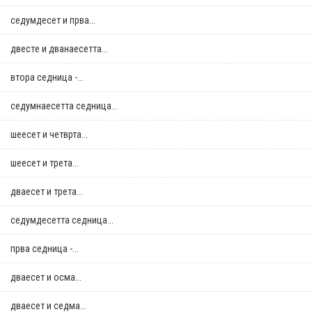
седумдесет и прва...
двестe и дванаесетта...
втора седница -...
седумнаесетта седница...
шеесет и четврта...
шеесет и трета...
дваесет и трета...
седумдесетта седница...
прва седница -...
дваесет и осма...
дваесет и седма...