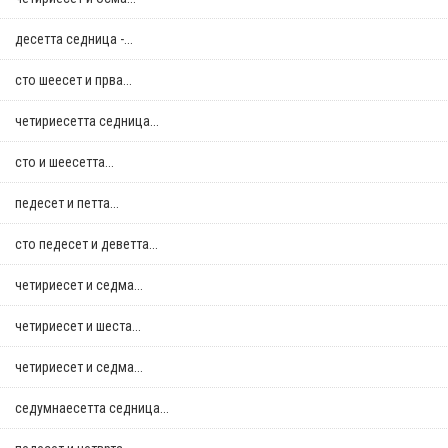
десетта седница -...
сто шеесет и прва...
четириесетта седница...
сто и шеесетта...
педесет и петта...
сто педесет и деветта...
четириесет и седма...
четириесет и шеста...
четириесет и седма...
седумнаесетта седница...