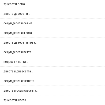
триесет и осма...
двестe дваесет и...
седумдесет и седма...
седумдесет и шеста...
двестe дваесет и прва...
седумдесет и петта...
педесет и петта...
двестe и дваесетта...
седумдесет и четврта...
двестe и осумнaесетта...
триесет и шеста...