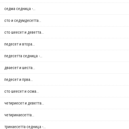
седма седница -...
сто и седумдесетта...
сто шеесет и деветта...
педесет и втора...
педесетта седница -...
дваесет и шеста...
педесет и прва...
сто шеесет и осма...
четириесет и деветта...
четиринаесетта...
тринаесетта седница -...