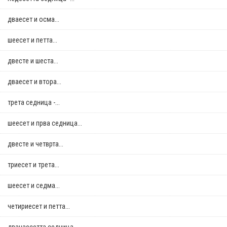
дваесет и осма...
шеесет и петта...
двестe и шеста...
дваесет и втора...
трета седница -...
шеесет и прва седница...
двестe и четврта...
триесет и трета...
шеесет и седма...
четириесет и петта...