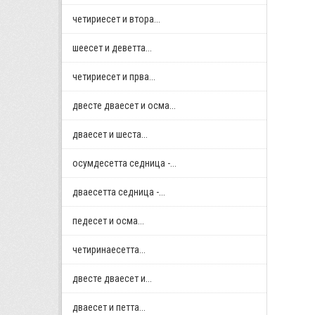
четириесет и втора...
шеесет и деветта...
четириесет и прва...
двестe дваесет и осма...
дваесет и шеста...
осумдесетта седница -...
дваесетта седница -...
педесет и осма...
четиринаесетта...
двестe дваесет и...
дваесет и петта...