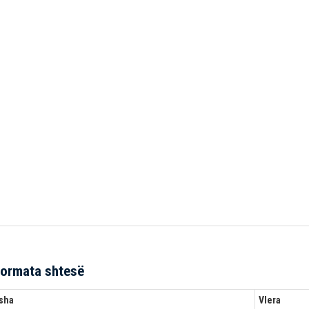
formata shtesë
sha
Vlera