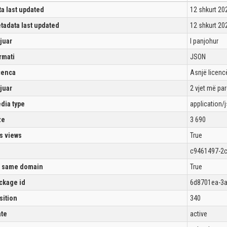
ta last updated
12 shkurt 20
tadata last updated
12 shkurt 20
ijuar
I panjohur
rmati
JSON
cenca
Asnjë licencë
ijuar
2 vjet më pa
dia type
application/
ze
3 690
s views
True
c9461497-2c
 same domain
True
ckage id
6d8701ea-3a
sition
340
ate
active