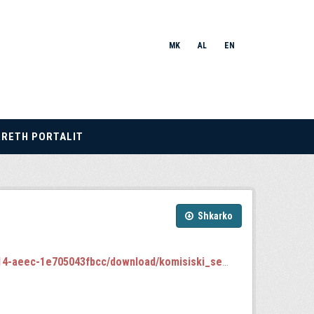
MK
AL
EN
RRETH PORTALIT
Shkarko
c-1e705043fbcc/download/komisiski_sednici.json