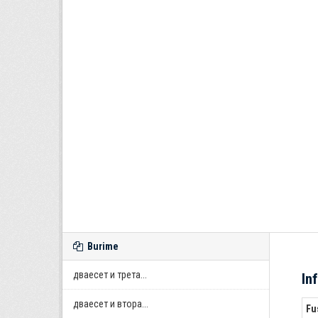
Burime
дваесет и трета...
In
дваесет и втора...
Fu