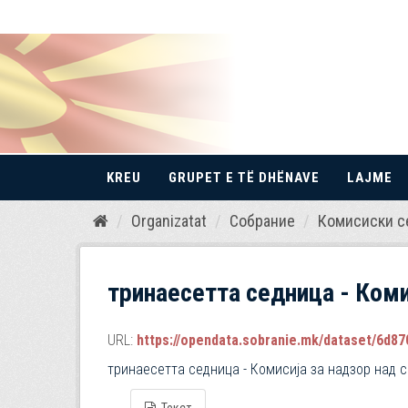
KREU
GRUPET E TË DHËNAVE
LAJME
Kalo
Organizatat
Собрание
Комисиски с
te
përmbajtja
тринаесетта седница - Комис
URL:
https://opendata.sobranie.mk/dataset/6d870
тринаесетта седница - Комисија за надзор над