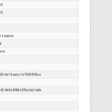
24
24
 e pajisur
rë
json
83-4e14-aeec-1e705043fbcc
42-465d-8f88-639bc6dc1a8e