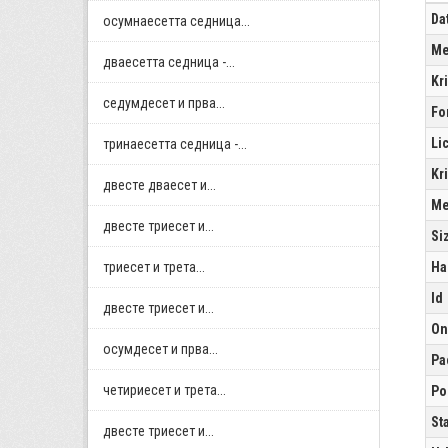
Da
осумнaесетта седница...
Me
дваесетта седница -...
Kr
седумдесет и прва...
Fo
Li
тринаесетта седница -...
Kr
двестe дваесет и...
Me
двестe триесет и...
Si
триесет и трета...
Ha
Id
двестe триесет и...
On
осумдесет и прва...
Pa
четириесет и трета...
Po
St
двестe триесет и...