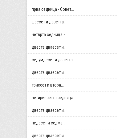
прва седница - Совет...
шеесет и деветта...
четврта седница -...
двестe дваесет и...
седумдесет и деветта...
двестe дваесет и...
триесет и втора...
четириесетта седница...
двестe дваесет и...
педесет и седма...
двестe дваесет и...