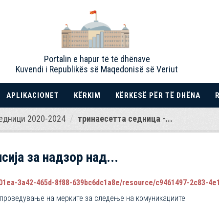
Portalin e hapur të të dhënave
Kuvendi i Republikës së Maqedonisë së Veriut
APLIKACIONET
KËRKIM
KËRKESË PËR TË DHËNA
едници 2020-2024
тринаесетта седница -...
ија за надзор над...
1ea-3a42-465d-8f88-639bc6dc1a8e/resource/c9461497-2c83-4e14-aee
 спроведување на мерките за следење на комуникациите