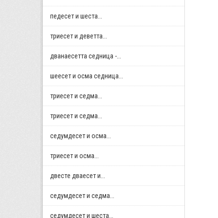
педесет и шеста...
триесет и деветта...
дванаесетта седница -...
шеесет и осма седница...
триесет и седма...
триесет и седма...
седумдесет и осма...
триесет и осма...
двестe дваесет и...
седумдесет и седма...
седумдесет и шеста...