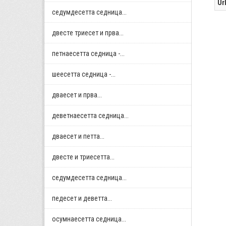
Ur
седумдесетта седница...
двестe триесет и прва...
петнаесетта седница -...
шеесетта седница -...
дваесет и прва...
деветнаесетта седница...
дваесет и петта...
двестe и триесетта...
седумдесетта седница...
педесет и деветта...
осумнaесетта седница...