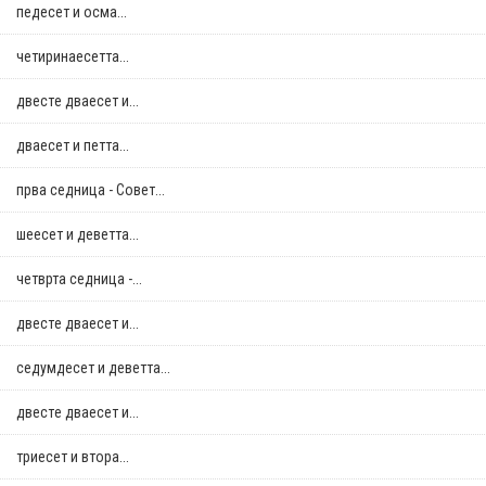
педесет и осма...
четиринаесетта...
двестe дваесет и...
дваесет и петта...
прва седница - Совет...
шеесет и деветта...
четврта седница -...
двестe дваесет и...
седумдесет и деветта...
двестe дваесет и...
триесет и втора...