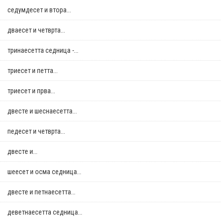
седумдесет и втора...
дваесет и четврта...
тринаесетта седница -...
триесет и петта...
триесет и прва...
двестe и шеснаесетта...
педесет и четврта...
двестe и...
шеесет и осма седница...
двестe и петнаесетта...
деветнаесетта седница...