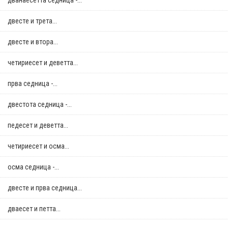
дванаесетта седница -...
двестe и трета...
двестe и втора...
четириесет и деветта...
прва седница -...
двестота седница -...
педесет и деветта...
четириесет и осма...
осма седница -...
двестe и прва седница...
дваесет и петта...