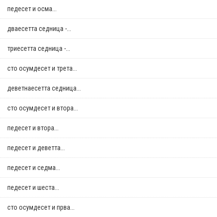
педесет и осма...
дваесетта седница -...
триесетта седница -...
сто осумдесет и трета...
деветнаесетта седница...
сто осумдесет и втора...
педесет и втора...
педесет и деветта...
педесет и седма...
педесет и шеста...
сто осумдесет и прва...