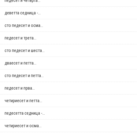
педесет и четврта...
деветта седница -...
сто педесет и осма...
педесет и трета...
сто педесет и шеста...
дваесет и петта...
сто педесет и петта...
педесет и прва...
четириесет и петта...
педесетта седница -...
четириесет и осма...