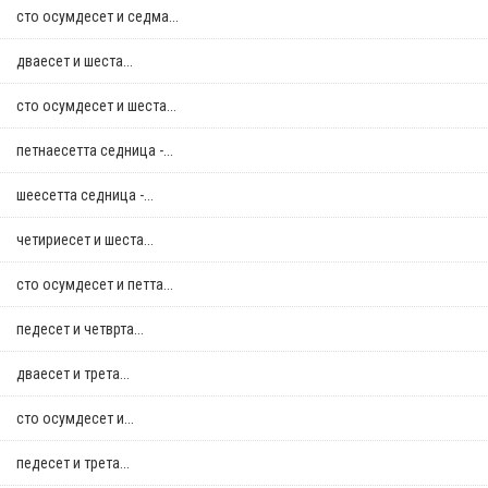
сто осумдесет и седма...
дваесет и шеста...
сто осумдесет и шеста...
петнаесетта седница -...
шеесетта седница -...
четириесет и шеста...
сто осумдесет и петта...
педесет и четврта...
дваесет и трета...
сто осумдесет и...
педесет и трета...