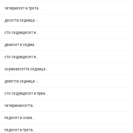
четириесет и трета...
десетта седница -...
сто седумдесет и...
дваесет и седма...
сто седумдесет и...
осумнaесетта седница...
деветта седница -...
сто седумдесет и прва...
четиринаесетта...
педесет и осма...
педесет и трета...