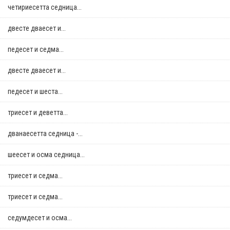
четириесетта седница...
двестe дваесет и...
педесет и седма...
двестe дваесет и...
педесет и шеста...
триесет и деветта...
дванаесетта седница -...
шеесет и осма седница...
триесет и седма...
триесет и седма...
седумдесет и осма...