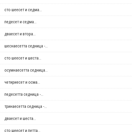
сто шеесет и седма...
педесет и седма...
дваесет и втора...
шеснаесетта седница -...
сто шеесет и шеста...
осумнaесетта седница...
четириесет и осма...
педесетта седница -...
тринаесетта седница -...
дваесет и шеста...
сто шеесет и петта...