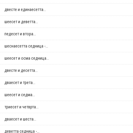
двестe и единаесетта...
шеесет и деветта...
педесет и втора...
шеснаесетта седница -...
шеесет и осма седница...
двестe и десетта...
дваесет и трета...
шеесет и седма...
триесет и четврта...
дваесет и шеста...
деветта седница -...