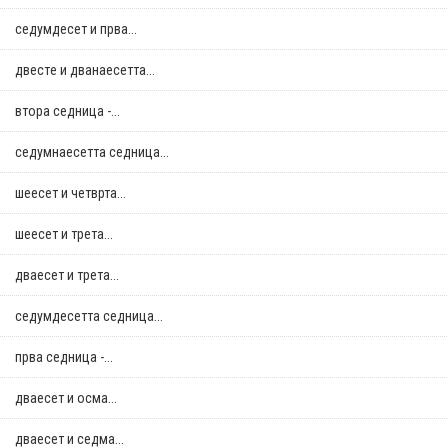
седумдесет и прва...
двестe и дванаесетта...
втора седница -...
седумнаесетта седница...
шеесет и четврта...
шеесет и трета...
дваесет и трета...
седумдесетта седница...
прва седница -...
дваесет и осма...
дваесет и седма...