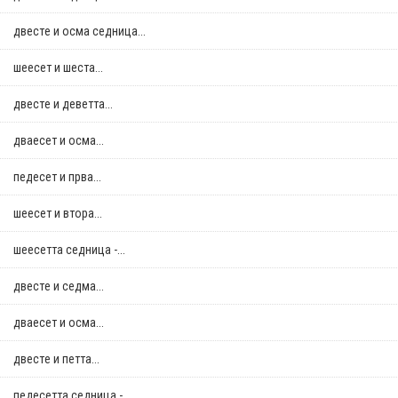
двестe и осма седница...
шеесет и шеста...
двестe и деветта...
дваесет и осма...
педесет и прва...
шеесет и втора...
шеесетта седница -...
двестe и седма...
дваесет и осма...
двестe и петта...
педесетта седница -...