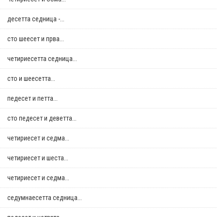
десетта седница -...
сто шеесет и прва...
четириесетта седница...
сто и шеесетта...
педесет и петта...
сто педесет и деветта...
четириесет и седма...
четириесет и шеста...
четириесет и седма...
седумнаесетта седница...