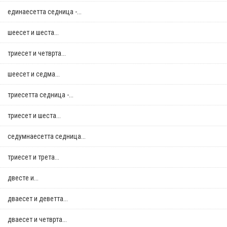
единаесетта седница -...
шеесет и шеста...
триесет и четврта...
шеесет и седма...
триесетта седница -...
триесет и шеста...
седумнаесетта седница...
триесет и трета...
двестe и...
дваесет и деветта...
дваесет и четврта...