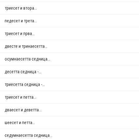
триесет и втора...
педесет и трета...
триесет и прва...
двестe и тринаесетта...
осумнaесетта седница...
десетта седница -...
триесетта седница -...
триесет и петта...
дваесет и деветта...
шеесет и петта...
седумнаесетта седница...