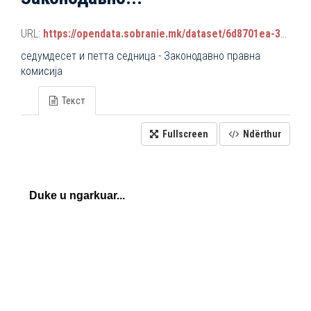
URL:
https://opendata.sobranie.mk/dataset/6d8701ea-3a42-465d-8f88-639bc6dc1a8e/resource/b982679b-60c0-4dda-b63f-57073bf082ca/download/komisiski_sednici.json
седумдесет и петта седница - Законодавно правна
комисија
Текст
Fullscreen
Ndërthur