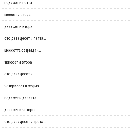
педесет и петта...
шеесет и втора...
дваесет и втора...
сто деведесет и петта...
шеесетта седница -...
триесет и втора...
сто деведесет и...
четириесет и седма...
педесет и деветта...
дваесет и четврта...
сто деведесет и трета...