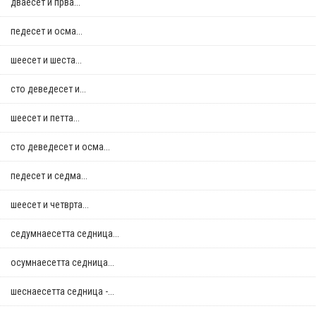
дваесет и прва...
педесет и осма...
шеесет и шеста...
сто деведесет и...
шеесет и петта...
сто деведесет и осма...
педесет и седма...
шеесет и четврта...
седумнаесетта седница...
осумнaесетта седница...
шеснаесетта седница -...