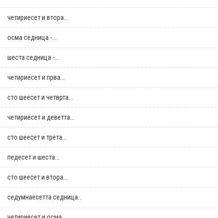
четириесет и втора...
осма седница -...
шеста седница -...
четириесет и прва...
сто шеесет и четврта...
четириесет и деветта...
сто шеесет и трета...
педесет и шеста...
сто шеесет и втора...
седумнаесетта седница...
четириесет и осма...