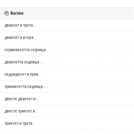
Burime
дваесет и трета...
дваесет и втора...
осумнaесетта седница...
дваесетта седница -...
седумдесет и прва...
тринаесетта седница -...
двестe дваесет и...
двестe триесет и...
триесет и трета...