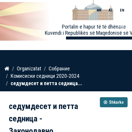
MK
AL
EN
Toggle
Portalin e hapur të të dhënave
naviga
Kuvendi i Republikës së Maqedonisë së V
Kalo
Organizatat
Собрание
te
Комисиски седници 2020-2024
përmbajtja
седумдесет и петта седница...
Shkarko
седумдесет и петта
седница -
Законодавно...