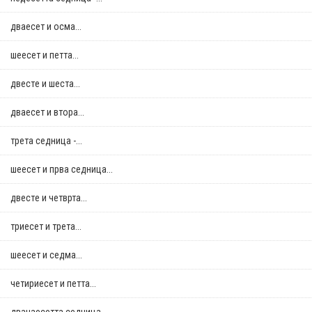
дваесет и осма...
шеесет и петта...
двестe и шеста...
дваесет и втора...
трета седница -...
шеесет и прва седница...
двестe и четврта...
триесет и трета...
шеесет и седма...
четириесет и петта...