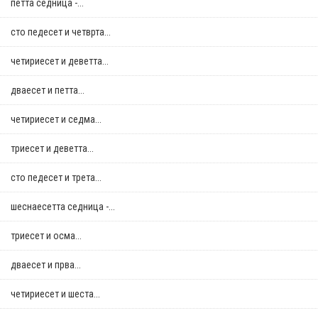
петта седница -...
сто педесет и четврта...
четириесет и деветта...
дваесет и петта...
четириесет и седма...
триесет и деветта...
сто педесет и трета...
шеснаесетта седница -...
триесет и осма...
дваесет и прва...
четириесет и шеста...