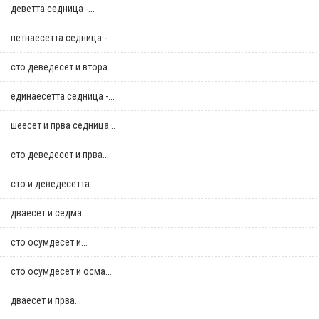
деветта седница -...
петнаесетта седница -...
сто деведесет и втора...
единаесетта седница -...
шеесет и прва седница...
сто деведесет и прва...
сто и деведесетта...
дваесет и седма...
сто осумдесет и...
сто осумдесет и осма...
дваесет и прва...