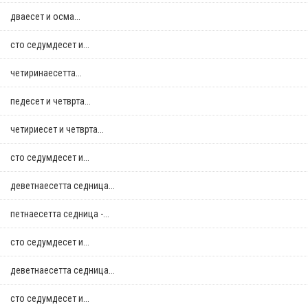
дваесет и осма...
сто седумдесет и...
четиринаесетта...
педесет и четврта...
четириесет и четврта...
сто седумдесет и...
деветнаесетта седница...
петнаесетта седница -...
сто седумдесет и...
деветнаесетта седница...
сто седумдесет и...