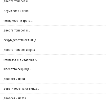
двестe триесет и...
осумдесет и прва...
четириесет и трета...
двестe триесет и...
седумдесетта седница...
двестe триесет и прва...
петнаесетта седница -...
шеесетта седница -...
дваесет и прва...
деветнаесетта седница...
дваесет и петта...