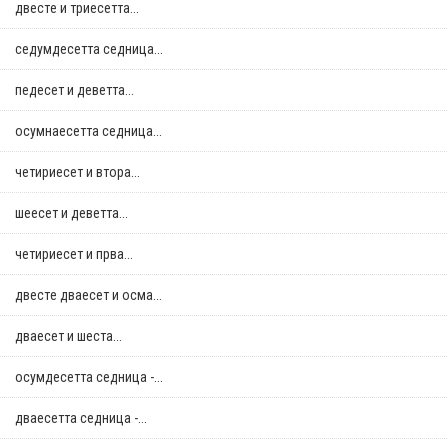
двестe и триесетта...
седумдесетта седница...
педесет и деветта...
осумнaесетта седница...
четириесет и втора...
шеесет и деветта...
четириесет и прва...
двестe дваесет и осма...
дваесет и шеста...
осумдесетта седница -...
дваесетта седница -...