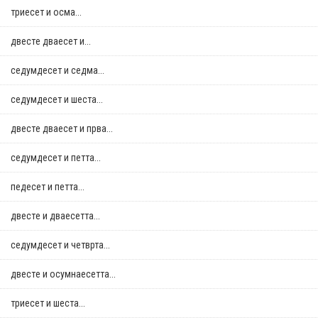
триесет и осма...
двестe дваесет и...
седумдесет и седма...
седумдесет и шеста...
двестe дваесет и прва...
седумдесет и петта...
педесет и петта...
двестe и дваесетта...
седумдесет и четврта...
двестe и осумнaесетта...
триесет и шеста...