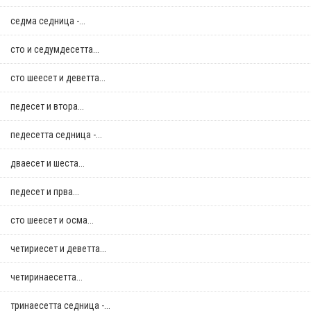
седма седница -...
сто и седумдесетта...
сто шеесет и деветта...
педесет и втора...
педесетта седница -...
дваесет и шеста...
педесет и прва...
сто шеесет и осма...
четириесет и деветта...
четиринаесетта...
тринаесетта седница -...