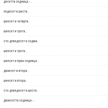
десетта седница -...
педесет и шеста...
шеесет и четврта...
шеесет и трета...
сто деведесет и седма...
шеесет и трета...
шеесет и прва седница...
дваесет и втора...
шеесет и втора...
сто деведесет и шеста...
дваесетта седница -...