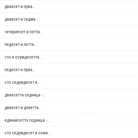
дваесет и прва...
дваесет и седма...
четириесет и петта...
педесет и петта...
сто и осумдесетта...
педесет и прва...
сто седумдесет и...
дваесетта седница -...
дваесет и деветта...
единаесетта седница -...
сто седумдесет и осма...