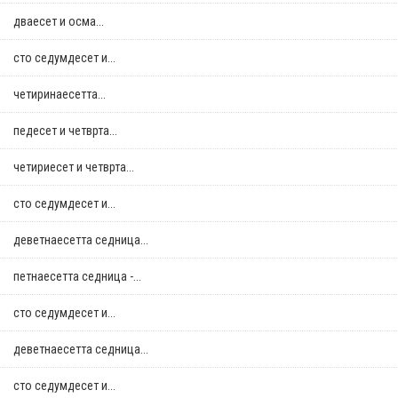
дваесет и осма...
сто седумдесет и...
четиринаесетта...
педесет и четврта...
четириесет и четврта...
сто седумдесет и...
деветнаесетта седница...
петнаесетта седница -...
сто седумдесет и...
деветнаесетта седница...
сто седумдесет и...