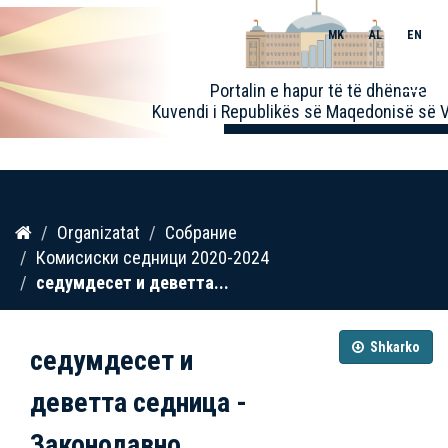
MK
AL
EN
Toggle
Portalin e hapur të të dhënave
naviga
Kuvendi i Republikës së Maqedonisë së V
Kalo
Organizatat
Собрание
te
Комисиски седници 2020-2024
përmbajtja
седумдесет и деветта...
Shkarko
седумдесет и
деветта седница -
Законодавно...