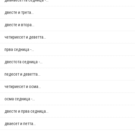
дванаесетта седница -...
двестe и трета...
двестe и втора...
четириесет и деветта...
прва седница -...
двестота седница -...
педесет и деветта...
четириесет и осма...
осма седница -...
двестe и прва седница...
дваесет и петта...