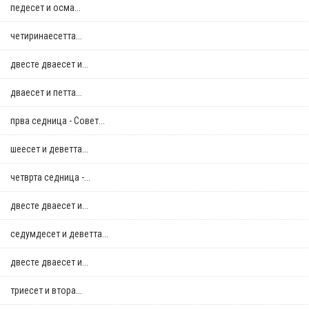
педесет и осма...
четиринаесетта...
двестe дваесет и...
дваесет и петта...
прва седница - Совет...
шеесет и деветта...
четврта седница -...
двестe дваесет и...
седумдесет и деветта...
двестe дваесет и...
триесет и втора...