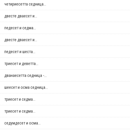
четириесетта седница...
двестe дваесет и...
педесет и седма...
двестe дваесет и...
педесет и шеста...
триесет и деветта...
дванаесетта седница -...
шеесет и осма седница...
триесет и седма...
триесет и седма...
седумдесет и осма...