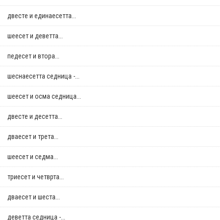
двестe и единаесетта...
шеесет и деветта...
педесет и втора...
шеснаесетта седница -...
шеесет и осма седница...
двестe и десетта...
дваесет и трета...
шеесет и седма...
триесет и четврта...
дваесет и шеста...
деветта седница -...