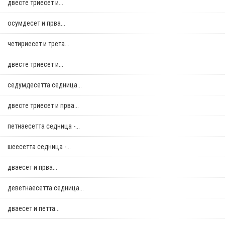
двестe триесет и...
осумдесет и прва...
четириесет и трета...
двестe триесет и...
седумдесетта седница...
двестe триесет и прва...
петнаесетта седница -...
шеесетта седница -...
дваесет и прва...
деветнаесетта седница...
дваесет и петта...