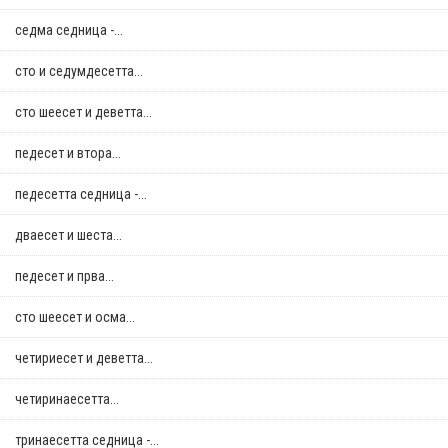
седма седница -...
сто и седумдесетта...
сто шеесет и деветта...
педесет и втора...
педесетта седница -...
дваесет и шеста...
педесет и прва...
сто шеесет и осма...
четириесет и деветта...
четиринаесетта...
тринаесетта седница -...