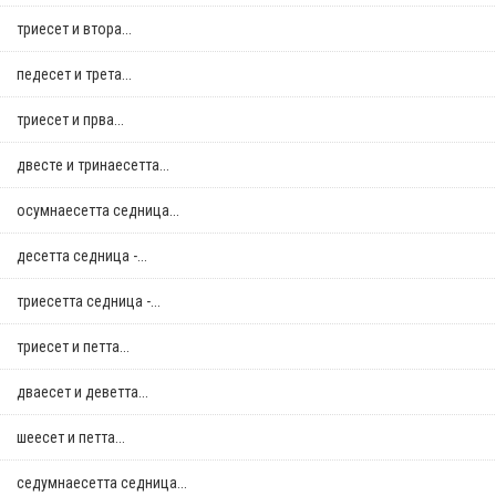
триесет и втора...
педесет и трета...
триесет и прва...
двестe и тринаесетта...
осумнaесетта седница...
десетта седница -...
триесетта седница -...
триесет и петта...
дваесет и деветта...
шеесет и петта...
седумнаесетта седница...