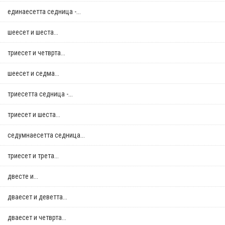
единаесетта седница -...
шеесет и шеста...
триесет и четврта...
шеесет и седма...
триесетта седница -...
триесет и шеста...
седумнаесетта седница...
триесет и трета...
двестe и...
дваесет и деветта...
дваесет и четврта...