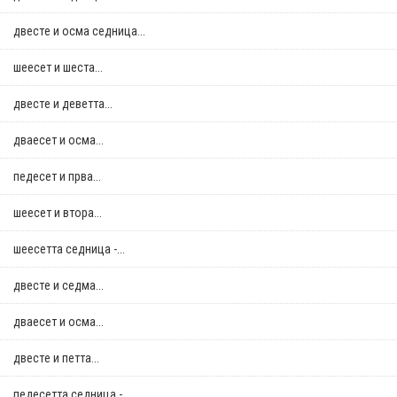
двестe и осма седница...
шеесет и шеста...
двестe и деветта...
дваесет и осма...
педесет и прва...
шеесет и втора...
шеесетта седница -...
двестe и седма...
дваесет и осма...
двестe и петта...
педесетта седница -...