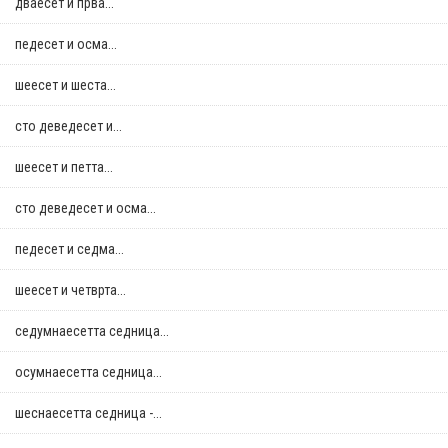
дваесет и прва...
педесет и осма...
шеесет и шеста...
сто деведесет и...
шеесет и петта...
сто деведесет и осма...
педесет и седма...
шеесет и четврта...
седумнаесетта седница...
осумнaесетта седница...
шеснаесетта седница -...