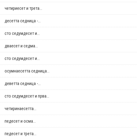
четириесет и трета...
десетта седница -...
сто седумдесет и...
дваесет и седма...
сто седумдесет и...
осумнaесетта седница...
деветта седница -...
сто седумдесет и прва...
четиринаесетта...
педесет и осма...
педесет и трета...