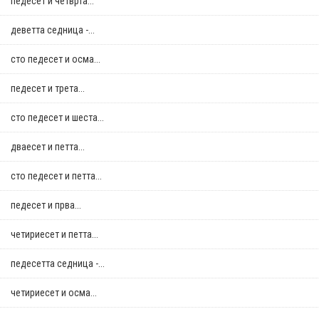
педесет и четврта...
деветта седница -...
сто педесет и осма...
педесет и трета...
сто педесет и шеста...
дваесет и петта...
сто педесет и петта...
педесет и прва...
четириесет и петта...
педесетта седница -...
четириесет и осма...