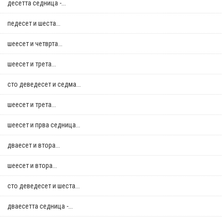
десетта седница -...
педесет и шеста...
шеесет и четврта...
шеесет и трета...
сто деведесет и седма...
шеесет и трета...
шеесет и прва седница...
дваесет и втора...
шеесет и втора...
сто деведесет и шеста...
дваесетта седница -...