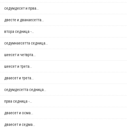
седумдесет и прва...
двестe и дванаесетта...
втора седница -...
седумнаесетта седница...
шеесет и четврта...
шеесет и трета...
дваесет и трета...
седумдесетта седница...
прва седница -...
дваесет и осма...
дваесет и седма...