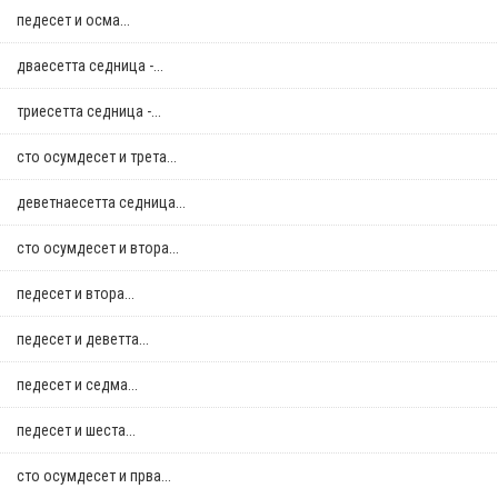
педесет и осма...
дваесетта седница -...
триесетта седница -...
сто осумдесет и трета...
деветнаесетта седница...
сто осумдесет и втора...
педесет и втора...
педесет и деветта...
педесет и седма...
педесет и шеста...
сто осумдесет и прва...