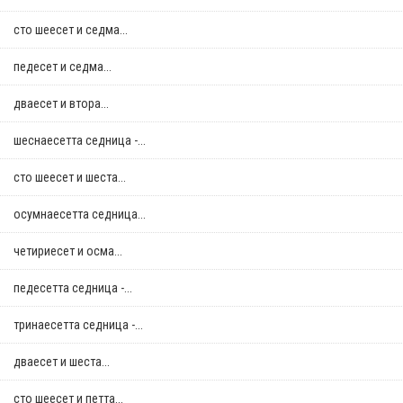
сто шеесет и седма...
педесет и седма...
дваесет и втора...
шеснаесетта седница -...
сто шеесет и шеста...
осумнaесетта седница...
четириесет и осма...
педесетта седница -...
тринаесетта седница -...
дваесет и шеста...
сто шеесет и петта...