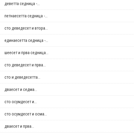
деветта седница -...
петнаесетта седница -...
сто деведесет и втора...
единаесетта седница -...
шеесет и прва седница...
сто деведесет и прва...
сто и деведесетта...
дваесет и седма...
сто осумдесет и...
сто осумдесет и осма...
дваесет и прва...