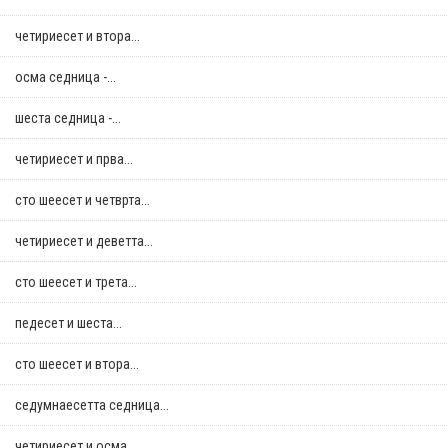
четириесет и втора...
осма седница -...
шеста седница -...
четириесет и прва...
сто шеесет и четврта...
четириесет и деветта...
сто шеесет и трета...
педесет и шеста...
сто шеесет и втора...
седумнаесетта седница...
четириесет и осма...