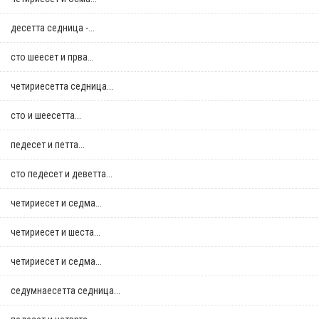
десетта седница -...
сто шеесет и прва...
четириесетта седница...
сто и шеесетта...
педесет и петта...
сто педесет и деветта...
четириесет и седма...
четириесет и шеста...
четириесет и седма...
седумнаесетта седница...