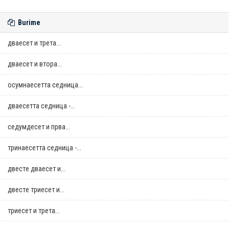
Burime
дваесет и трета...
дваесет и втора...
осумнaесетта седница...
дваесетта седница -...
седумдесет и прва...
тринаесетта седница -...
двестe дваесет и...
двестe триесет и...
триесет и трета...