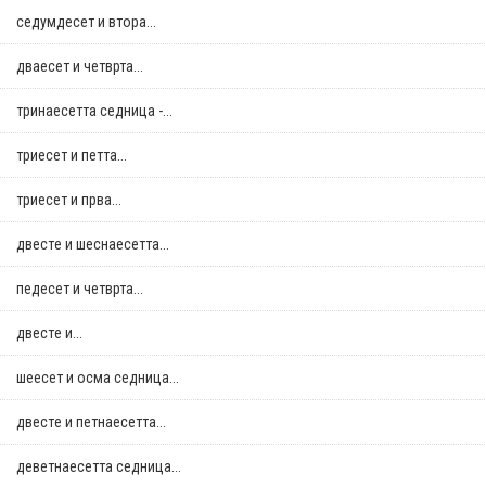
седумдесет и втора...
дваесет и четврта...
тринаесетта седница -...
триесет и петта...
триесет и прва...
двестe и шеснаесетта...
педесет и четврта...
двестe и...
шеесет и осма седница...
двестe и петнаесетта...
деветнаесетта седница...