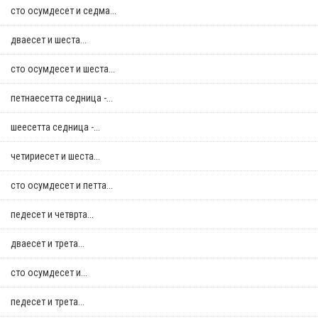
сто осумдесет и седма...
дваесет и шеста...
сто осумдесет и шеста...
петнаесетта седница -...
шеесетта седница -...
четириесет и шеста...
сто осумдесет и петта...
педесет и четврта...
дваесет и трета...
сто осумдесет и...
педесет и трета...