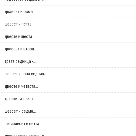
дваесет и осма...
шеесет и петта...
двестe и шеста...
дваесет и втора...
трета седница -...
шеесет и прва седница...
двестe и четврта...
триесет и трета...
шеесет и седма...
четириесет и петта...