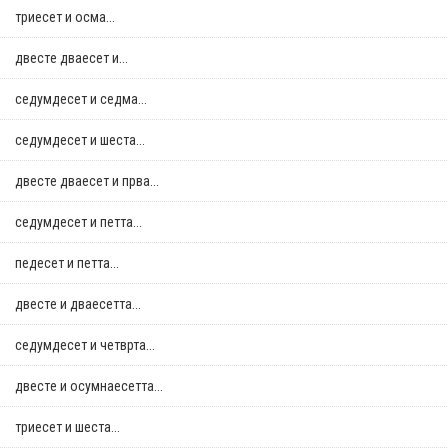
триесет и осма...
двестe дваесет и...
седумдесет и седма...
седумдесет и шеста...
двестe дваесет и прва...
седумдесет и петта...
педесет и петта...
двестe и дваесетта...
седумдесет и четврта...
двестe и осумнaесетта...
триесет и шеста...