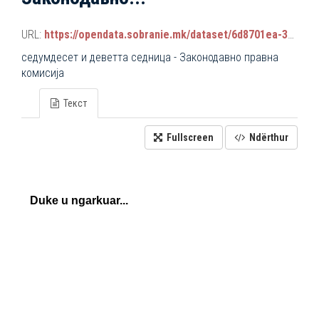
URL:
https://opendata.sobranie.mk/dataset/6d8701ea-3a42-465d-8f88-639bc6dc1a8e/resource/e2ea3804-ad49-41a2-a266-baf66a0814f6/download/komisiski_sednici.json
седумдесет и деветта седница - Законодавно правна
комисија
Текст
Fullscreen
Ndërthur