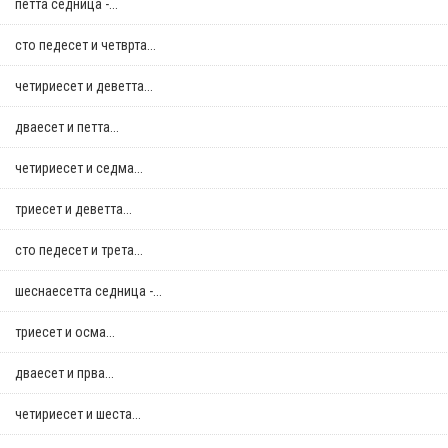
петта седница -...
сто педесет и четврта...
четириесет и деветта...
дваесет и петта...
четириесет и седма...
триесет и деветта...
сто педесет и трета...
шеснаесетта седница -...
триесет и осма...
дваесет и прва...
четириесет и шеста...