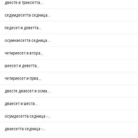
двестe и триесетта...
седумдесетта седница...
педесет и деветта...
осумнaесетта седница...
четириесет и втора...
шеесет и деветта...
четириесет и прва...
двестe дваесет и осма...
дваесет и шеста...
осумдесетта седница -...
дваесетта седница -...