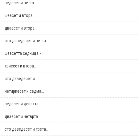
педесет и петта...
шеесет и втора...
дваесет и втора...
сто деведесет и петта...
шеесетта седница -...
триесет и втора...
сто деведесет и...
четириесет и седма...
педесет и деветта...
дваесет и четврта...
сто деведесет и трета...