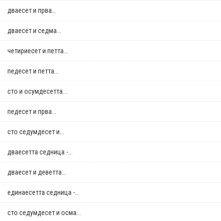
дваесет и прва...
дваесет и седма...
четириесет и петта...
педесет и петта...
сто и осумдесетта...
педесет и прва...
сто седумдесет и...
дваесетта седница -...
дваесет и деветта...
единаесетта седница -...
сто седумдесет и осма...