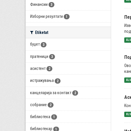
Финансии
3
Изборни резултати
Пе
1
Изв
под
Etiketat
XL
буџет
3
пратеници
Под
3
Ово
асистент
2
кан
XL
истражувања
2
канцеларија за контакт
2
Ас
собрание
2
Кон
XL
библиотека
1
библиотекар
1