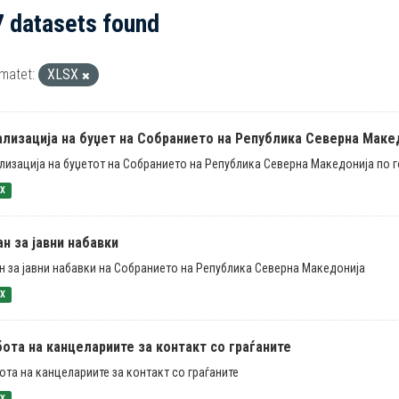
7 datasets found
matet:
XLSX
ализација на буџет на Собранието на Република Северна Маке
лизација на буџетот на Собранието на Република Северна Македонија по 
SX
н за јавни набавки
н за јавни набавки на Собранието на Република Северна Македонија
SX
ота на канцелариите за контакт со граѓаните
ота на канцелариите за контакт со граѓаните
SX