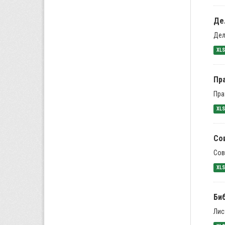
Де
Дел
XL
Пра
Пра
XL
Со
Сов
XL
Би
Лис