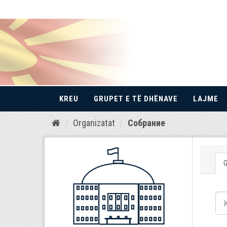
KREU
GRUPET E TË DHËNAVE
LAJME
Kalo
Organizatat
Собрание
te
përmbajtja
G