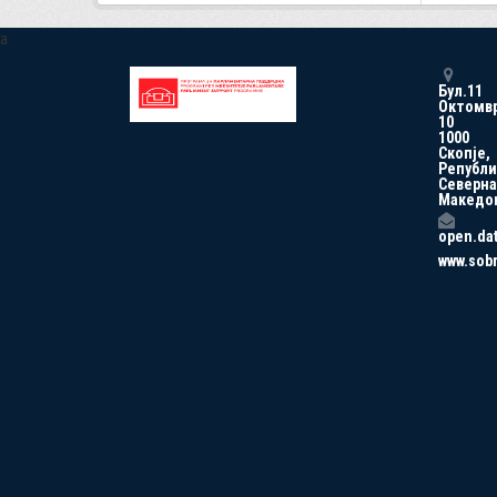
a
Бул.11
Октомв
10
1000
Скопје,
Републи
Северна
Македо
open.da
www.sob