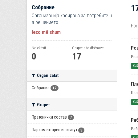
1
Собрание
Организација креирана за потребите н
а решението.
For
lexo më shum
Ре
Ndjekësit
Grupet e të dhënave
0
17
Реа
XL
Organizatat
Пла
Собрание
17
Пла
XL
Grupet
Пратенички состав
7
Раб
Раб
Парламентарен институт
3
XL