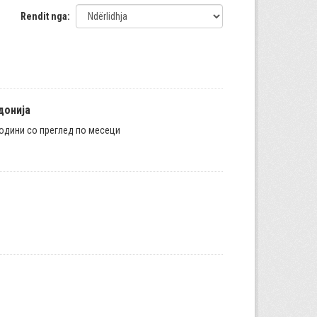
Rendit nga
донија
години со преглед по месеци