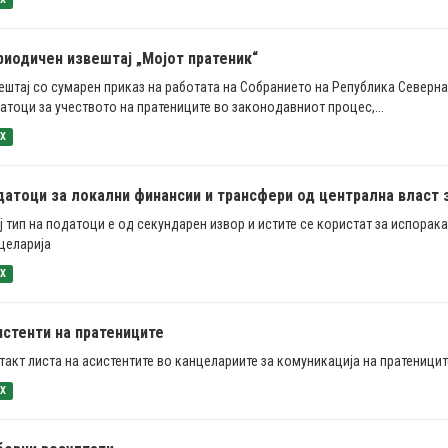
риодичен извештај „Мојот пратеник“
ештај со сумарен приказ на работата на Собранието на Република Северн
атоци за учеството на пратениците во законодавниот процес,...
SX
атоци за локални финансии и трансфери од централна власт за 
ј тип на податоци е од секундарен извор и истите се користат за испорак
целарија
SX
истенти на пратениците
такт листа на асистентите во канцелариите за комуникација на пратеницит
SX