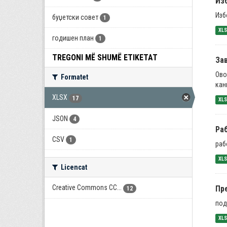
Из
Изб
буџетски совет
1
XL
годишен план
1
TREGONI MË SHUMË ETIKETAT
За
Ово
Formatet
кан
XLSX
17
XL
JSON
4
Ра
CSV
1
раб
XL
Licencat
Creative Commons CC...
Пр
12
под
XL