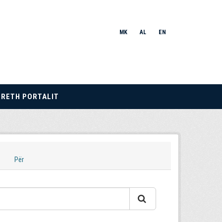
MK
AL
EN
RRETH PORTALIT
Për