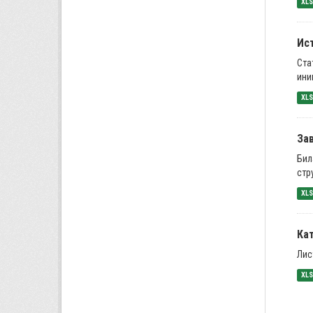
XL
Ис
Ста
ини
XL
За
Бил
стр
XL
Ка
Лис
XL