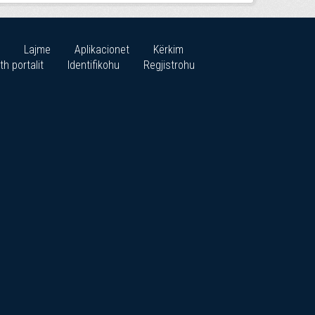
Lajme
Aplikacionet
Kërkim
th portalit
Identifikohu
Regjistrohu