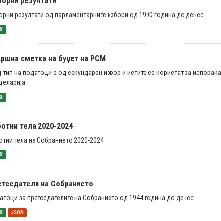
борни резултати
орни резултати од парламентарните избори од 1990 година до денес
SX
вршна сметка на буџет на РСМ
ј тип на податоци е од секундарен извор и истите се користат за испорак
целарија
SX
ботни тела 2020-2024
отни тела на Собранието 2020-2024
SX
етседатели на Собранието
атоци за претседателите на Собранието од 1944 година до денес
SX
JSON