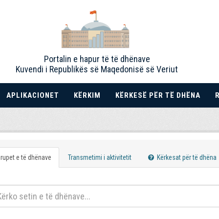
Portalin e hapur të të dhënave
Kuvendi i Republikës së Maqedonisë së Veriut
APLIKACIONET
KËRKIM
KËRKESË PËR TË DHËNA
rupet e të dhënave
Transmetimi i aktivitetit
Kërkesat për të dhëna