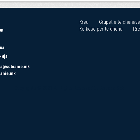
Kreu
Grupet e të dhënave
Kërkesë për të dhëna
Rre
ри
ка
нија
ta@sobranie.mk
ranie.mk
Copyrights © 2021 All Rights Reserved by Asseco SEE.