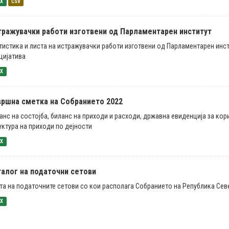
SX
CSV
тражувачки работи изготвени од Парламентарен институт
тистика и листа на истражувачки работи изготвени од Парламентарен инст
цијатива
SX
вршна сметка на Собранието 2022
анс на состојба, биланс на приходи и расходи, државна евиденција за кор
уктура на приходи по дејности
SX
талог на податочни сетови
та на податочните сетови со кои располага Собранието на Република Се
SX