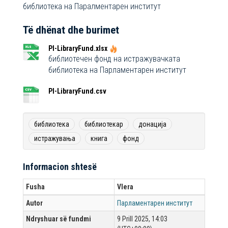
библиотека на Паралментарен институт
Të dhënat dhe burimet
PI-LibraryFund.xlsx
библиотечен фонд на истражувачката
библиотека на Парламентарен институт
PI-LibraryFund.csv
библиотека
библиотекар
донација
истражувања
книга
фонд
Informacion shtesë
Fusha
Vlera
Autor
Парламентарен институт
Ndryshuar së fundmi
9 Prill 2025, 14:03