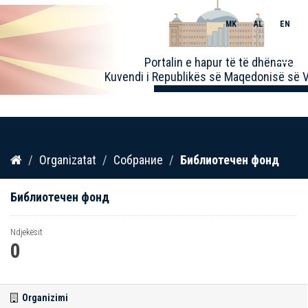
MK
AL
EN
Toggle
Portalin e hapur të të dhënave
naviga
Kuvendi i Republikës së Maqedonisë së V
Kalo
Organizatat
Собрание
Библиотечен фонд
te
përmbajtja
Библиотечен фонд
Ndjekësit
0
Organizimi