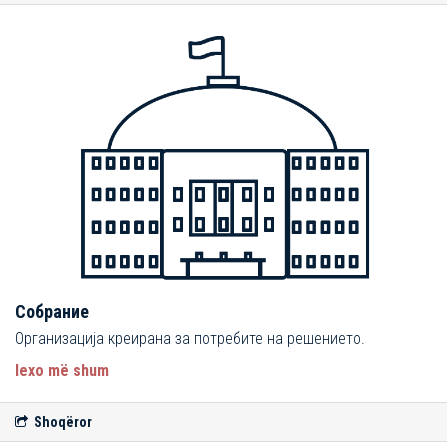
Собрание
Организација креирана за потребите на решението.
lexo më shum
Shoqëror