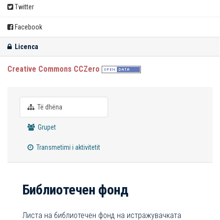
Twitter
Facebook
Licenca
Creative Commons CCZero
Të dhëna
Grupet
Transmetimi i aktivitetit
Библиотечен фонд
Листа на библиотечен фонд на истражувачката