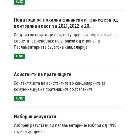
XLSX
Податоци за локални финансии и трансфери од
централна власт за 2021,2022 и 20...
Овој тип на податоци е од секундарен извор и истите се
користат за испорака на анализи од страна на
Парламентарната буџетска канцеларија
XLSX
Асистенти на пратениците
Контакт листа на асистентите во канцелариите за
комуникација на пратениците со граѓаните
XLSX
Изборни резултати
Изборни резултати од парламентарните избори од 1990
година до денес