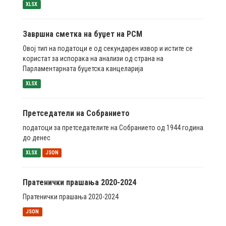
XLSX
Завршна сметка на буџет на РСМ
Овој тип на податоци е од секундарен извор и истите се
користат за испорака на анализи од страна на
Парламентарната буџетска канцеларија
XLSX
Претседатели на Собранието
податоци за претседателите на Собранието од 1944 година
до денес
XLSX
JSON
Пратенички прашања 2020-2024
Пратенички прашања 2020-2024
JSON