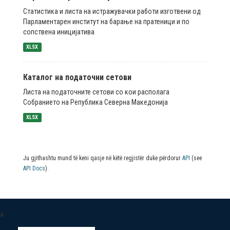
Статистика и листа на истражувачки работи изготвени од
Парламентарен институт на барање на пратеници и по
сопствена иницијатива
XLSX
Каталог на податочни сетови
Листа на податочните сетови со кои располага
Собранието на Република Северна Македонија
XLSX
Ju gjithashtu mund të keni qasje në këtë regjistër duke përdorur
API
(see
API Docs
).
a