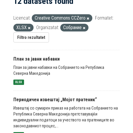
12 datasets found
Licencat:
Creative Commons CCZero
Formatet:
XLSX
Organizatat:
Собрание
Filtro rezultatet
План за јавни набавки
План за јавни набавки на Собранието на Република
Северна Македонија
XLSX
Периодичен извештај „Мојот пратеник“
Извештај со сумарен приказ на работата на Собранието на
Република Северна Македонија претставувајќи
индивидуални податоци за учеството на пратениците во
законодавниот процес,...