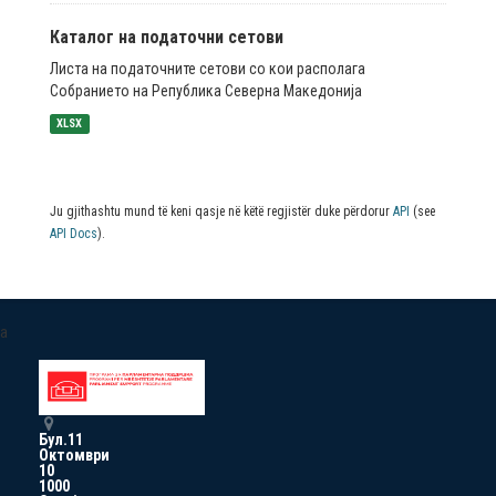
Каталог на податочни сетови
Листа на податочните сетови со кои располага
Собранието на Република Северна Македонија
XLSX
Ju gjithashtu mund të keni qasje në këtë regjistër duke përdorur
API
(see
API Docs
).
a
Бул.11
Октомври
10
1000