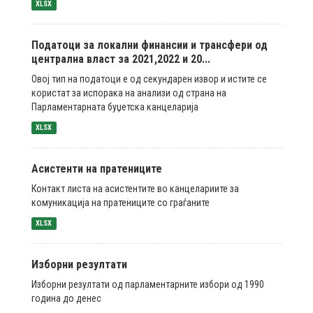
XLSX
Податоци за локални финансии и трансфери од
централна власт за 2021,2022 и 20...
Овој тип на податоци е од секундарен извор и истите се
користат за испорака на анализи од страна на
Парламентарната буџетска канцеларија
XLSX
Асистенти на пратениците
Контакт листа на асистентите во канцелариите за
комуникација на пратениците со граѓаните
XLSX
Изборни резултати
Изборни резултати од парламентарните избори од 1990
година до денес