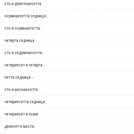
сто и деветнаесетта...
осумнaесетта седница...
сто и осумнaесетта...
четврта седница -...
сто и седумнаесетта...
четириесет и четврта...
петта седница -...
сто и шеснаесетта...
четириесетта седница...
четириесет и осма...
дваесет и шеста...