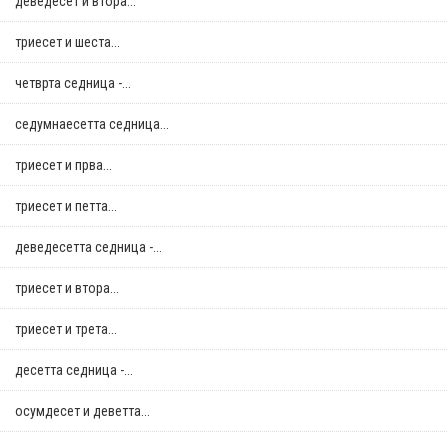
деведесет и втора...
триесет и шеста...
четврта седница -...
седумнаесетта седница...
триесет и прва...
триесет и петта...
деведесетта седница -...
триесет и втора...
триесет и трета...
десетта седница -...
осумдесет и деветта...