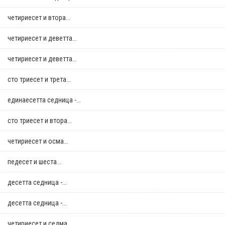
четириесет и втора...
четириесет и деветта...
четириесет и деветта...
сто триесет и трета...
единаесетта седница -...
сто триесет и втора...
четириесет и осма...
педесет и шеста...
десетта седница -...
десетта седница -...
четириесет и седма...