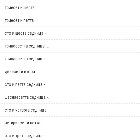
триесет и шеста...
триесет и петта...
сто и шеста седница -...
тринаесетта седница -...
тринаесетта седница -...
дваесет и втора...
сто и петта седница -...
шеснаесетта седница -...
сто и четврта седница...
четириесет и петта...
сто и трета седница -...