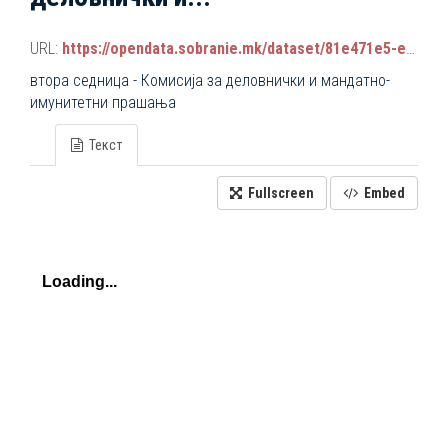
URL:
https://opendata.sobranie.mk/dataset/81e471e5-e34b-4d92-9a38-9b6107e068a7/resource/1f035d0b-c94b-412f-8fe0-e529e2c54e51/download/komisiski_sednici_2024-2028.json
втора седница - Комисија за деловнички и мандатно-
имунитетни прашања
Текст
Fullscreen
Embed