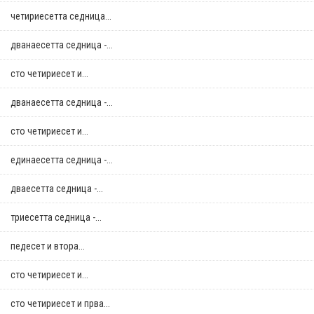
четириесетта седница...
дванаесетта седница -...
сто четириесет и...
дванаесетта седница -...
сто четириесет и...
единаесетта седница -...
дваесетта седница -...
триесетта седница -...
педесет и втора...
сто четириесет и...
сто четириесет и прва...