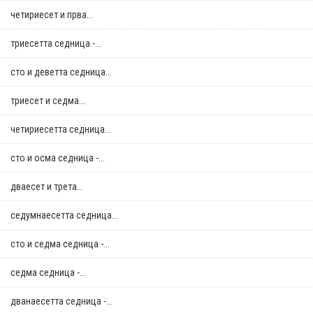
четириесет и прва...
триесетта седница -...
сто и деветта седница...
триесет и седма...
четириесетта седница...
сто и осма седница -...
дваесет и трета...
седумнаесетта седница...
сто и седма седница -...
седма седница -...
дванаесетта седница -...