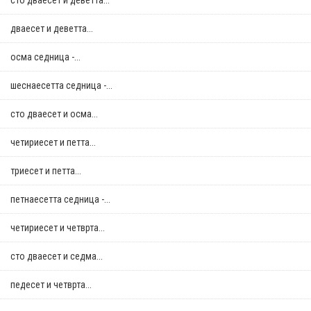
сто дваесет и деветта...
дваесет и деветта...
осма седница -...
шеснаесетта седница -...
сто дваесет и осма...
четириесет и петта...
триесет и петта...
петнаесетта седница -...
четириесет и четврта...
сто дваесет и седма...
педесет и четврта...