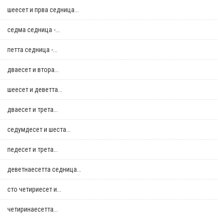
шеесет и прва седница...
седма седница -...
петта седница -...
дваесет и втора...
шеесет и деветта...
дваесет и трета...
седумдесет и шеста...
педесет и трета...
деветнаесетта седница...
сто четириесет и...
четиринаесетта...