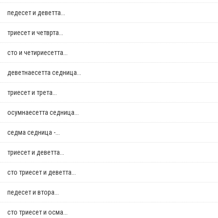
педесет и деветта...
триесет и четврта...
сто и четириесетта...
деветнаесетта седница...
триесет и трета...
осумнaесетта седница...
седма седница -...
триесет и деветта...
сто триесет и деветта...
педесет и втора...
сто триесет и осма...