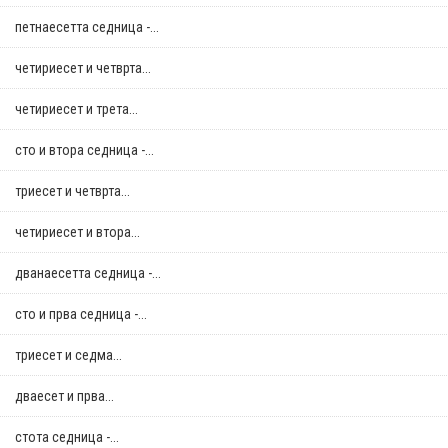
петнаесетта седница -...
четириесет и четврта...
четириесет и трета...
сто и втора седница -...
триесет и четврта...
четириесет и втора...
дванаесетта седница -...
сто и прва седница -...
триесет и седма...
дваесет и прва...
стотa седница -...