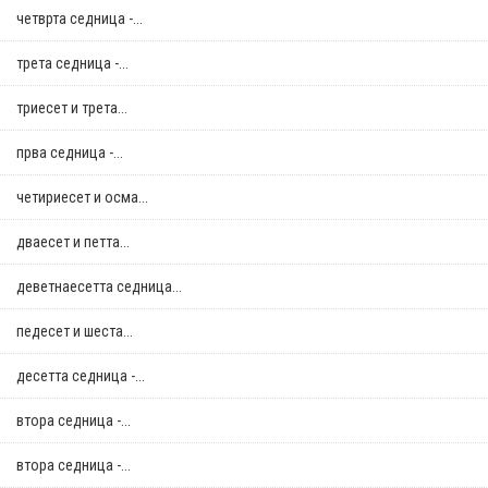
четврта седница -...
трета седница -...
триесет и трета...
прва седница -...
четириесет и осма...
дваесет и петта...
деветнаесетта седница...
педесет и шеста...
десетта седница -...
втора седница -...
втора седница -...