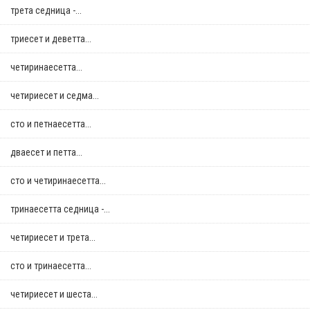
трета седница -...
триесет и деветта...
четиринаесетта...
четириесет и седма...
сто и петнаесетта...
дваесет и петта...
сто и четиринаесетта...
тринаесетта седница -...
четириесет и трета...
сто и тринаесетта...
четириесет и шеста...