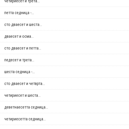
четириесет и трета...
петта седница -...
сто дваесет и шеста...
дваесет и осма...
сто дваесет и петта...
педесет и трета...
шеста седница -...
сто дваесет и четврта...
четириесет и шеста...
деветнаесетта седница...
четириесетта седница...