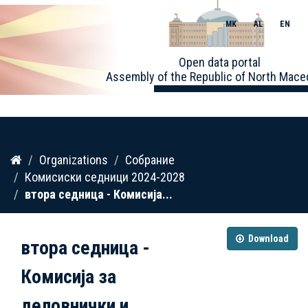
MK
AL
EN
Toggle
Open data portal
naviga
Assembly of the Republic of North Mace
Skip
Organizations
Собрание
to
Комисиски седници 2024-2028
content
втора седница - Комисија...
Download
втора седница -
Комисија за
деловнички и...