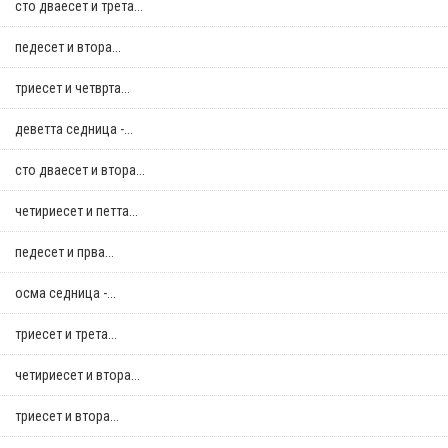
сто дваесет и трета...
педесет и втора...
триесет и четврта...
деветта седница -...
сто дваесет и втора...
четириесет и петта...
педесет и прва...
осма седница -...
триесет и трета...
четириесет и втора...
триесет и втора...