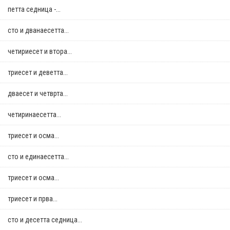
петта седница -...
сто и дванаесетта...
четириесет и втора...
триесет и деветта...
дваесет и четврта...
четиринаесетта...
триесет и осма...
сто и единаесетта...
триесет и осма...
триесет и прва...
сто и десетта седница...