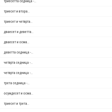
триесетта седница -...
триесет и втора...
триесет и четврта...
дваесет и деветта...
дваесет и осма...
деветта седница -...
четврта седница -...
четврта седница -...
трета седница -...
осумдесет и осма...
триесет и трета...