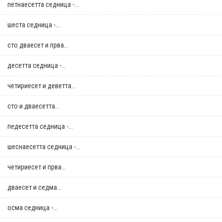
петнаесетта седница -...
шеста седница -...
сто дваесет и прва...
десетта седница -...
четириесет и деветта...
сто и дваесетта...
педесетта седница -...
шеснаесетта седница -...
четириесет и прва...
дваесет и седма...
осма седница -...