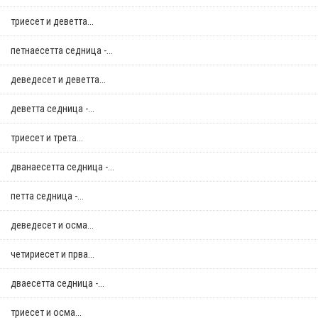
триесет и деветта...
петнаесетта седница -...
деведесет и деветта...
деветта седница -...
триесет и трета...
дванаесетта седница -...
петта седница -...
деведесет и осма...
четириесет и прва...
дваесетта седница -...
триесет и осма...