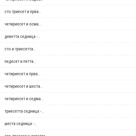
сто триесет и прва...
четириесет и осма...
деветта седница -...
сто и триесетта...
педесет и петта...
четириесет и прва...
четириесет и шеста...
четириесет и седма...
триесетта седница -...
шеста седница -...