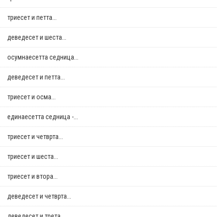
триесет и петта...
деведесет и шеста...
осумнaесетта седница...
деведесет и петта...
триесет и осма...
единаесетта седница -...
триесет и четврта...
триесет и шеста...
триесет и втора...
деведесет и четврта...
деведесет и трета...