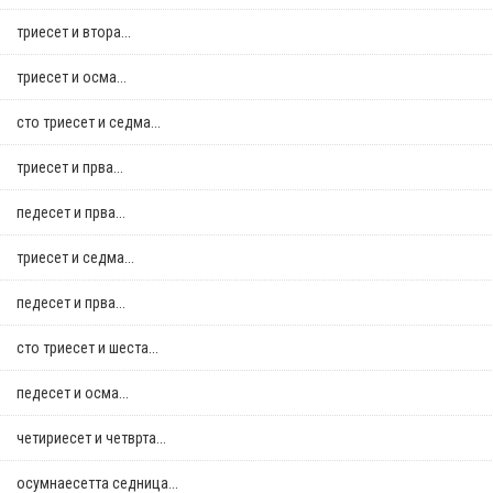
триесет и втора...
триесет и осма...
сто триесет и седма...
триесет и прва...
педесет и прва...
триесет и седма...
педесет и прва...
сто триесет и шеста...
педесет и осма...
четириесет и четврта...
осумнaесетта седница...