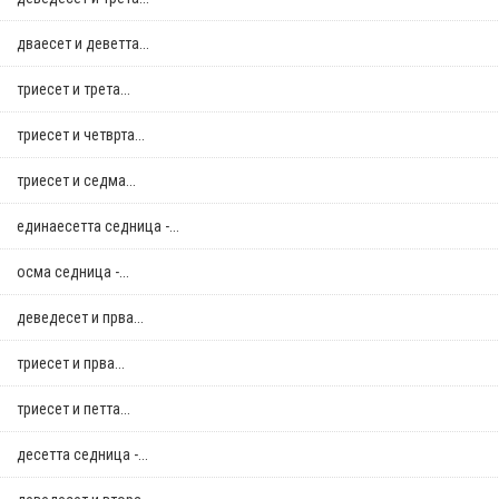
дваесет и деветта...
триесет и трета...
триесет и четврта...
триесет и седма...
единаесетта седница -...
осма седница -...
деведесет и прва...
триесет и прва...
триесет и петта...
десетта седница -...