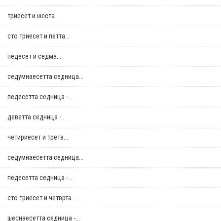
триесет и шеста...
сто триесет и петта...
педесет и седма...
седумнаесетта седница...
педесетта седница -...
деветта седница -...
четириесет и трета...
седумнаесетта седница...
педесетта седница -...
сто триесет и четврта...
шеснаесетта седница -...