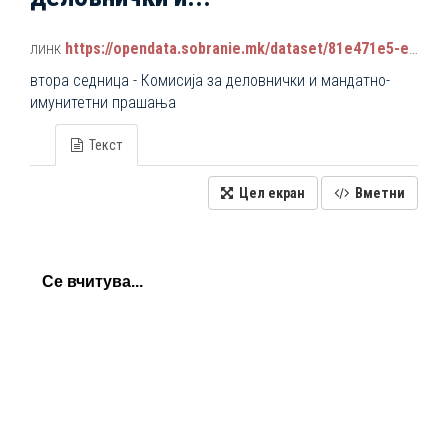
линк
https://opendata.sobranie.mk/dataset/81e471e5-e34b-4d92-9a38-9b6107e068a7/resource/1f035d0b-c94b-412f-8fe0-e529e2c54e51/download/komisiski_sednici_2024-2028.json
втора седница - Комисија за деловнички и мандатно-
имунитетни прашања
Текст
Цел екран
Вметни