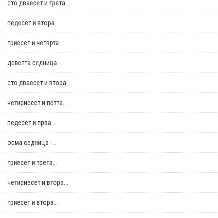
сто дваесет и трета...
педесет и втора...
триесет и четврта...
деветта седница -...
сто дваесет и втора...
четириесет и петта...
педесет и прва...
осма седница -...
триесет и трета...
четириесет и втора...
триесет и втора...