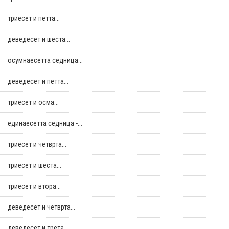
триесет и петта...
деведесет и шеста...
осумнaесетта седница...
деведесет и петта...
триесет и осма...
единаесетта седница -...
триесет и четврта...
триесет и шеста...
триесет и втора...
деведесет и четврта...
деведесет и трета...