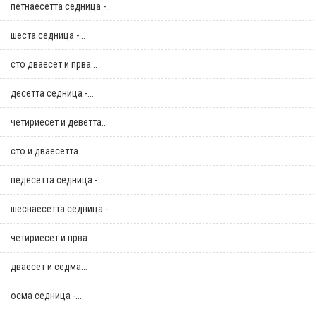
петнаесетта седница -...
шеста седница -...
сто дваесет и прва...
десетта седница -...
четириесет и деветта...
сто и дваесетта...
педесетта седница -...
шеснаесетта седница -...
четириесет и прва...
дваесет и седма...
осма седница -...