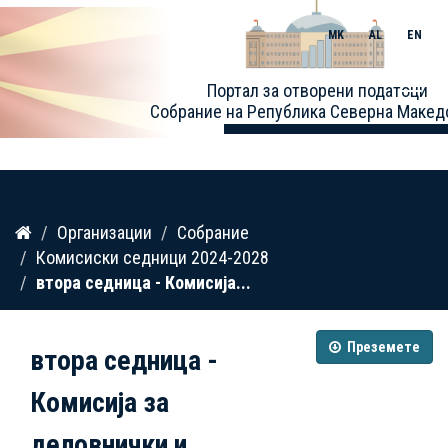
MK
AL
EN
Toggle
Портал за отворени податоци
naviga
Собрание на Република Северна Макед
Прескокнете
Организации
Собрание
до
Комисиски седници 2024-2028
содржина
втора седница - Комисија...
Преземете
втора седница -
Комисија за
деловнички и...