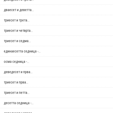
дваесет и деветта...
триесет и трета...
триесет и четврта...
триесет и седма...
единаесетта седница -...
осма седница -...
деведесет и прва...
триесет и прва...
триесет и петта...
десетта седница -...