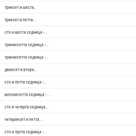
триесет и шеста...
триесет и петта...
сто и шеста седница -...
тринаесетта седница -...
тринаесетта седница -...
дваесет и втора...
сто и петта седница -...
шеснаесетта седница -...
сто и четврта седница...
четириесет и петта...
сто и трета седница -...