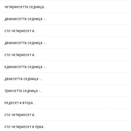
четириесетта седница...
дванаесетта седница -...
сто четириесет и...
дванаесетта седница -...
сто четириесет и...
единаесетта седница -...
дваесетта седница -...
триесетта седница -...
педесет и втора...
сто четириесет и...
сто четириесет и прва...