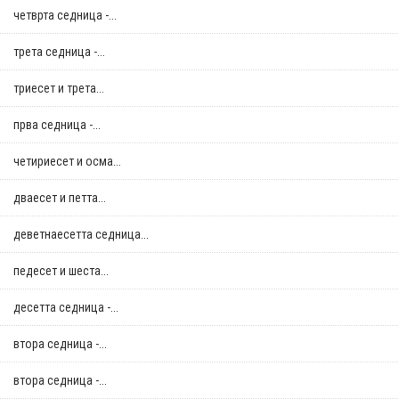
четврта седница -...
трета седница -...
триесет и трета...
прва седница -...
четириесет и осма...
дваесет и петта...
деветнаесетта седница...
педесет и шеста...
десетта седница -...
втора седница -...
втора седница -...