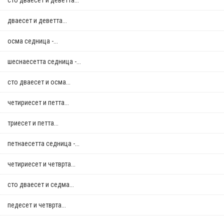
сто дваесет и деветта...
дваесет и деветта...
осма седница -...
шеснаесетта седница -...
сто дваесет и осма...
четириесет и петта...
триесет и петта...
петнаесетта седница -...
четириесет и четврта...
сто дваесет и седма...
педесет и четврта...