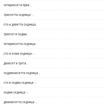
четириесет и прва...
триесетта седница -...
сто и деветта седница...
триесет и седма...
четириесетта седница...
сто и осма седница -...
дваесет и трета...
седумнаесетта седница...
сто и седма седница -...
седма седница -...
дванаесетта седница -...