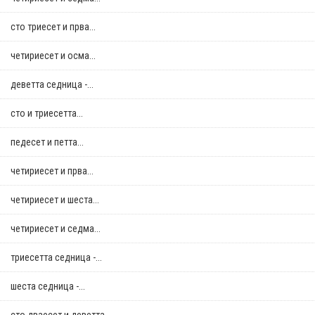
сто триесет и прва...
четириесет и осма...
деветта седница -...
сто и триесетта...
педесет и петта...
четириесет и прва...
четириесет и шеста...
четириесет и седма...
триесетта седница -...
шеста седница -...