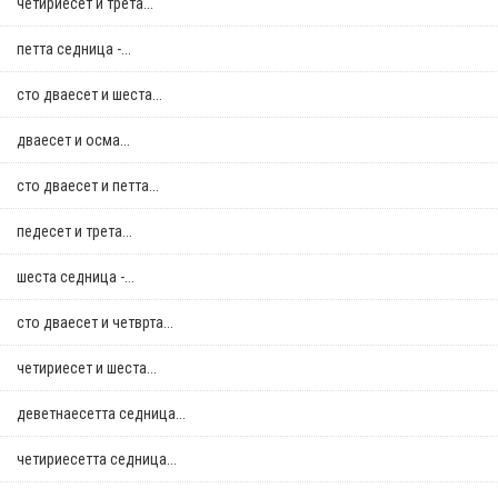
четириесет и трета...
петта седница -...
сто дваесет и шеста...
дваесет и осма...
сто дваесет и петта...
педесет и трета...
шеста седница -...
сто дваесет и четврта...
четириесет и шеста...
деветнаесетта седница...
четириесетта седница...