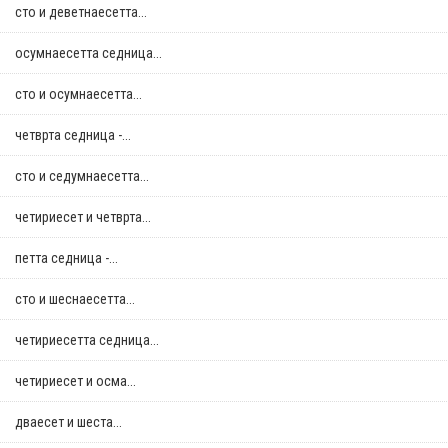
сто и деветнаесетта...
осумнaесетта седница...
сто и осумнaесетта...
четврта седница -...
сто и седумнаесетта...
четириесет и четврта...
петта седница -...
сто и шеснаесетта...
четириесетта седница...
четириесет и осма...
дваесет и шеста...