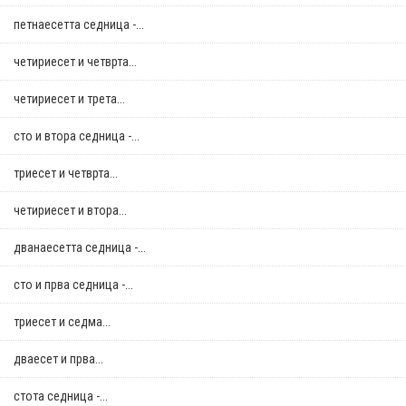
петнаесетта седница -...
четириесет и четврта...
четириесет и трета...
сто и втора седница -...
триесет и четврта...
четириесет и втора...
дванаесетта седница -...
сто и прва седница -...
триесет и седма...
дваесет и прва...
стотa седница -...