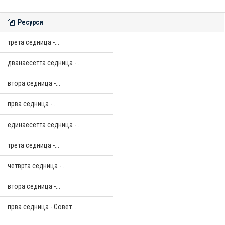
Ресурси
трета седница -...
дванаесетта седница -...
втора седница -...
прва седница -...
единаесетта седница -...
трета седница -...
четврта седница -...
втора седница -...
прва седница - Совет...