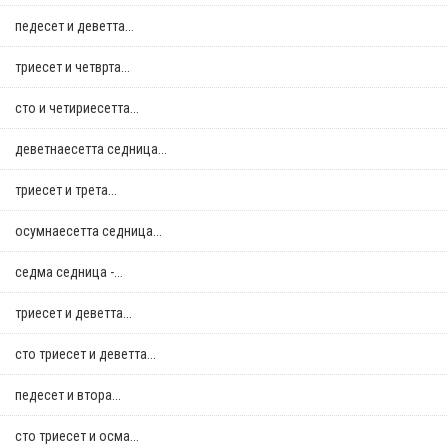
педесет и деветта...
триесет и четврта...
сто и четириесетта...
деветнаесетта седница...
триесет и трета...
осумнaесетта седница...
седма седница -...
триесет и деветта...
сто триесет и деветта...
педесет и втора...
сто триесет и осма...