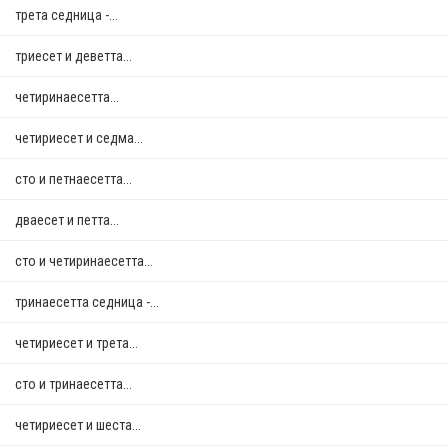
трета седница -...
триесет и деветта...
четиринаесетта...
четириесет и седма...
сто и петнаесетта...
дваесет и петта...
сто и четиринаесетта...
тринаесетта седница -...
четириесет и трета...
сто и тринаесетта...
четириесет и шеста...