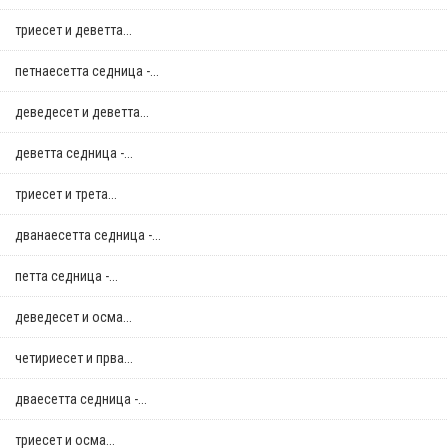
триесет и деветта...
петнаесетта седница -...
деведесет и деветта...
деветта седница -...
триесет и трета...
дванаесетта седница -...
петта седница -...
деведесет и осма...
четириесет и прва...
дваесетта седница -...
триесет и осма...