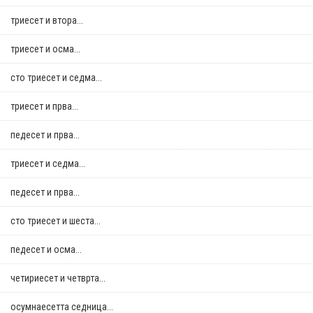
триесет и втора...
триесет и осма...
сто триесет и седма...
триесет и прва...
педесет и прва...
триесет и седма...
педесет и прва...
сто триесет и шеста...
педесет и осма...
четириесет и четврта...
осумнaесетта седница...