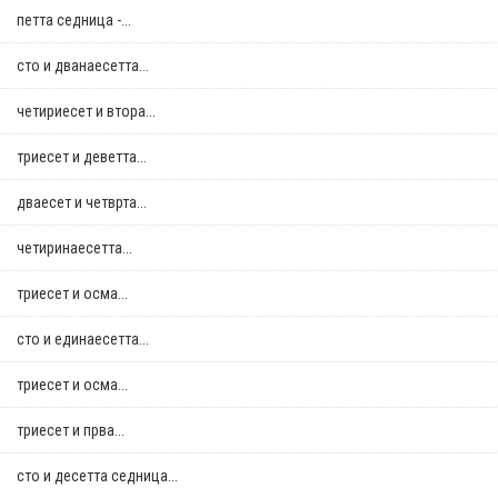
петта седница -...
сто и дванаесетта...
четириесет и втора...
триесет и деветта...
дваесет и четврта...
четиринаесетта...
триесет и осма...
сто и единаесетта...
триесет и осма...
триесет и прва...
сто и десетта седница...