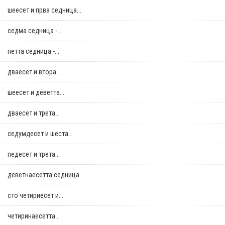
шеесет и прва седница...
седма седница -...
петта седница -...
дваесет и втора...
шеесет и деветта...
дваесет и трета...
седумдесет и шеста...
педесет и трета...
деветнаесетта седница...
сто четириесет и...
четиринаесетта...