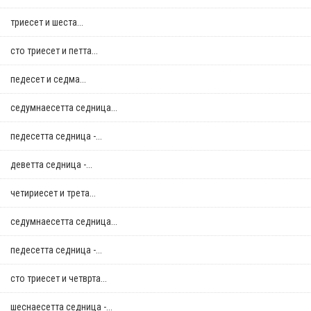
триесет и шеста...
сто триесет и петта...
педесет и седма...
седумнаесетта седница...
педесетта седница -...
деветта седница -...
четириесет и трета...
седумнаесетта седница...
педесетта седница -...
сто триесет и четврта...
шеснаесетта седница -...