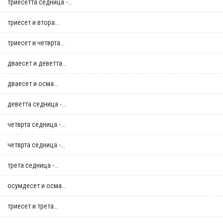
триесетта седница -...
триесет и втора...
триесет и четврта...
дваесет и деветта...
дваесет и осма...
деветта седница -...
четврта седница -...
четврта седница -...
трета седница -...
осумдесет и осма...
триесет и трета...