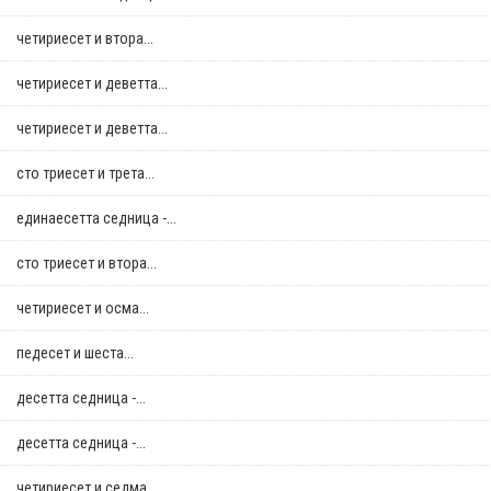
четириесет и втора...
четириесет и деветта...
четириесет и деветта...
сто триесет и трета...
единаесетта седница -...
сто триесет и втора...
четириесет и осма...
педесет и шеста...
десетта седница -...
десетта седница -...
четириесет и седма...