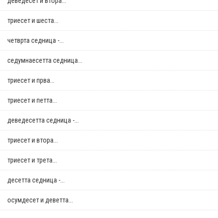
деведесет и втора...
триесет и шеста...
четврта седница -...
седумнаесетта седница...
триесет и прва...
триесет и петта...
деведесетта седница -...
триесет и втора...
триесет и трета...
десетта седница -...
осумдесет и деветта...