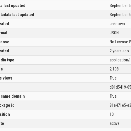
ta last updated
September 5
tadata last updated
September 5
eated
unknown
rmat
JSON
cense
No License 
eated
2 years ago
dia type
application/
ze
2,108
s views
True
d81d5419-65
 same domain
True
ckage id
81e471e5-e
sition
10
ate
active