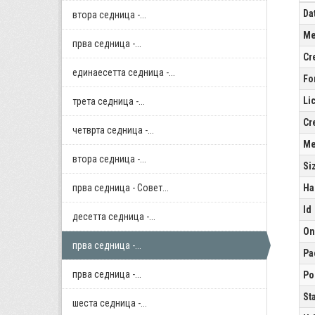
Da
втора седница -...
Me
прва седница -...
Cr
единаесетта седница -...
Fo
Li
трета седница -...
Cr
четврта седница -...
Me
втора седница -...
Si
прва седница - Совет...
Ha
Id
десетта седница -...
On
прва седница -...
Pa
прва седница -...
Po
St
шеста седница -...