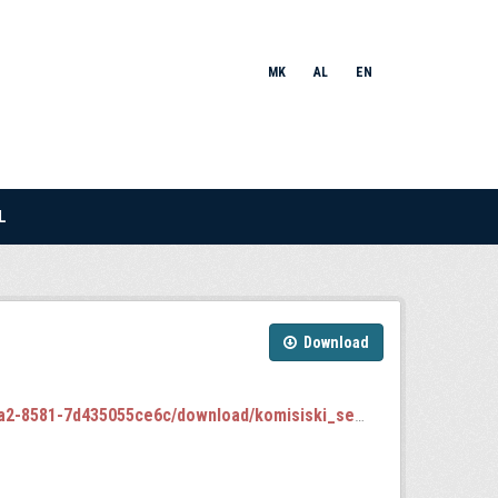
MK
AL
EN
L
Download
055ce6c/download/komisiski_sednici_2024-2028.json