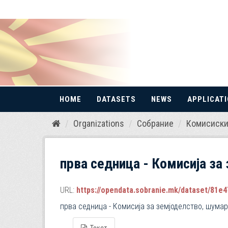
HOME
DATASETS
NEWS
APPLICAT
Skip
Organizations
Собрание
Комисиски
to
content
прва седница - Комисија за 
URL:
https://opendata.sobranie.mk/dataset/81e471e5
прва седница - Комисија за земјоделство, шума