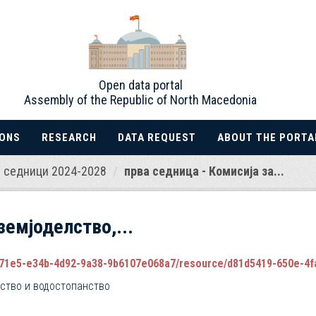
Open data portal
Assembly of the Republic of North Macedonia
IONS
RESEARCH
DATA REQUEST
ABOUT THE PORTA
 седници 2024-2028
прва седница - Комисија за...
земјоделство,...
-e34b-4d92-9a38-9b6107e068a7/resource/d81d5419-650e-4fa2-8581-7d435
рство и водостопанство