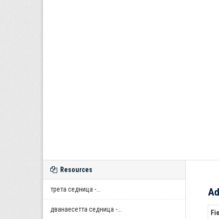
Resources
трета седница -...
Ad
дванаесетта седница -...
Fi