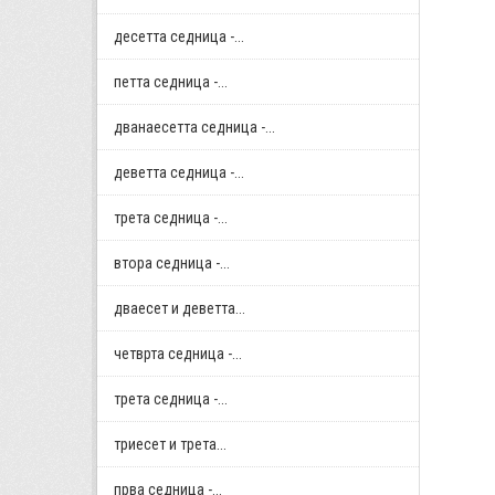
десетта седница -...
петта седница -...
дванаесетта седница -...
деветта седница -...
трета седница -...
втора седница -...
дваесет и деветта...
четврта седница -...
трета седница -...
триесет и трета...
прва седница -...