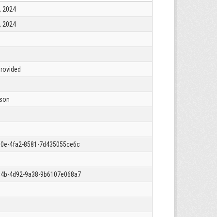
, 2024
, 2024
Provided
json
0e-4fa2-8581-7d435055ce6c
34b-4d92-9a38-9b6107e068a7