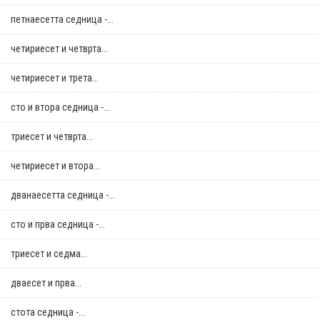
петнаесетта седница -...
четириесет и четврта...
четириесет и трета...
сто и втора седница -...
триесет и четврта...
четириесет и втора...
дванаесетта седница -...
сто и прва седница -...
триесет и седма...
дваесет и прва...
стотa седница -...