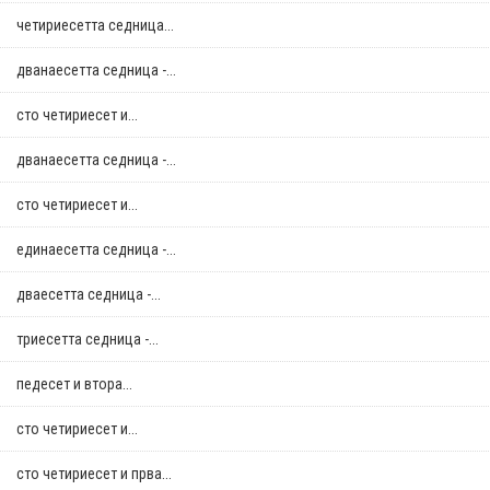
четириесетта седница...
дванаесетта седница -...
сто четириесет и...
дванаесетта седница -...
сто четириесет и...
единаесетта седница -...
дваесетта седница -...
триесетта седница -...
педесет и втора...
сто четириесет и...
сто четириесет и прва...