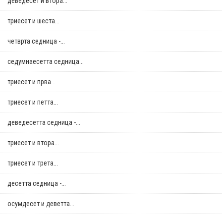
деведесет и втора...
триесет и шеста...
четврта седница -...
седумнаесетта седница...
триесет и прва...
триесет и петта...
деведесетта седница -...
триесет и втора...
триесет и трета...
десетта седница -...
осумдесет и деветта...