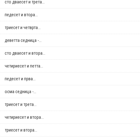
сто дваесет и трета...
педесет и втора...
триесет и четврта...
деветта седница -...
сто дваесет и втора...
четириесет и петта...
педесет и прва...
осма седница -...
триесет и трета...
четириесет и втора...
триесет и втора...