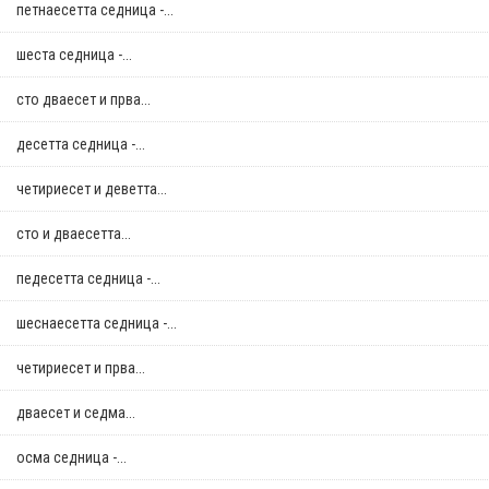
петнаесетта седница -...
шеста седница -...
сто дваесет и прва...
десетта седница -...
четириесет и деветта...
сто и дваесетта...
педесетта седница -...
шеснаесетта седница -...
четириесет и прва...
дваесет и седма...
осма седница -...