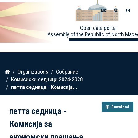
MK
AL
EN
Toggle
Open data portal
naviga
Assembly of the Republic of North Mace
Skip
Organizations
Собрание
to
Комисиски седници 2024-2028
content
петта седница - Комисија...
Download
петта седница -
Комисија за
економски прашања,...