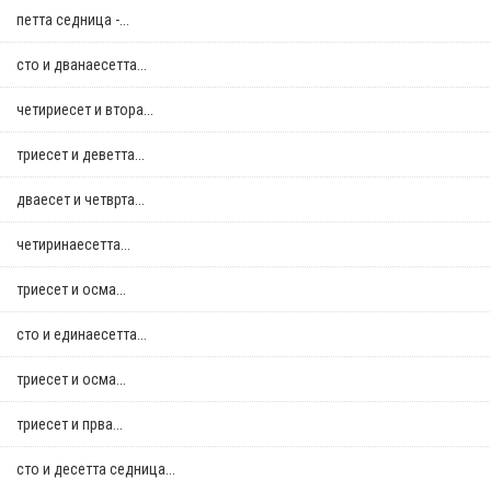
петта седница -...
сто и дванаесетта...
четириесет и втора...
триесет и деветта...
дваесет и четврта...
четиринаесетта...
триесет и осма...
сто и единаесетта...
триесет и осма...
триесет и прва...
сто и десетта седница...