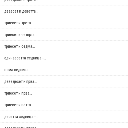
дваесет и деветта...
триесет и трета...
триесет и четврта...
триесет и седма...
единаесетта седница -...
осма седница -...
деведесет и прва...
триесет и прва...
триесет и петта...
десетта седница -...