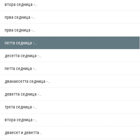
втора седница -...
прва седница -...
прва седница -...
петта седница -...
десетта седница -...
петта седница -...
дванаесетта седница -...
деветта седница -...
трета седница -...
втора седница -...
дваесет и деветта...