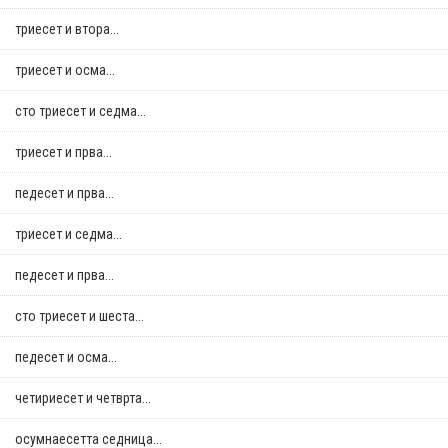
триесет и втора...
триесет и осма...
сто триесет и седма...
триесет и прва...
педесет и прва...
триесет и седма...
педесет и прва...
сто триесет и шеста...
педесет и осма...
четириесет и четврта...
осумнaесетта седница...