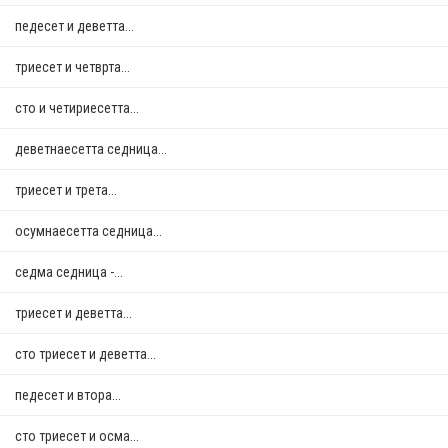
педесет и деветта...
триесет и четврта...
сто и четириесетта...
деветнаесетта седница...
триесет и трета...
осумнaесетта седница...
седма седница -...
триесет и деветта...
сто триесет и деветта...
педесет и втора...
сто триесет и осма...