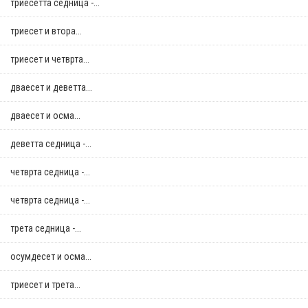
триесетта седница -...
триесет и втора...
триесет и четврта...
дваесет и деветта...
дваесет и осма...
деветта седница -...
четврта седница -...
четврта седница -...
трета седница -...
осумдесет и осма...
триесет и трета...