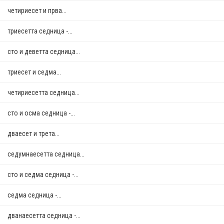
четириесет и прва...
триесетта седница -...
сто и деветта седница...
триесет и седма...
четириесетта седница...
сто и осма седница -...
дваесет и трета...
седумнаесетта седница...
сто и седма седница -...
седма седница -...
дванаесетта седница -...