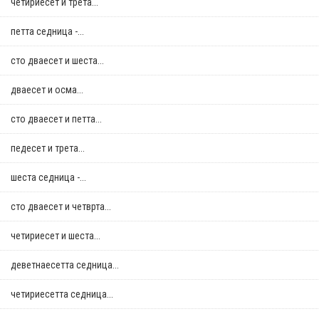
четириесет и трета...
петта седница -...
сто дваесет и шеста...
дваесет и осма...
сто дваесет и петта...
педесет и трета...
шеста седница -...
сто дваесет и четврта...
четириесет и шеста...
деветнаесетта седница...
четириесетта седница...