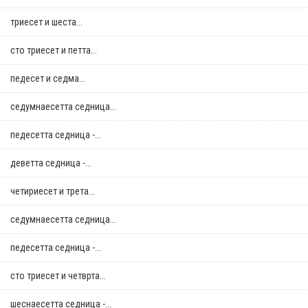
триесет и шеста...
сто триесет и петта...
педесет и седма...
седумнаесетта седница...
педесетта седница -...
деветта седница -...
четириесет и трета...
седумнаесетта седница...
педесетта седница -...
сто триесет и четврта...
шеснаесетта седница -...