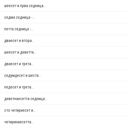
шеесет и прва седница...
седма седница -...
петта седница -...
дваесет и втора...
шеесет и деветта...
дваесет и трета...
седумдесет и шеста...
педесет и трета...
деветнаесетта седница...
сто четириесет и...
четиринаесетта...