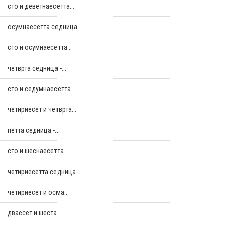
сто и деветнаесетта...
осумнaесетта седница...
сто и осумнaесетта...
четврта седница -...
сто и седумнаесетта...
четириесет и четврта...
петта седница -...
сто и шеснаесетта...
четириесетта седница...
четириесет и осма...
дваесет и шеста...