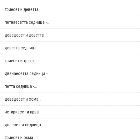
триесет и деветта...
петнаесетта седница -...
деведесет и деветта...
деветта седница -...
триесет и трета...
дванаесетта седница -...
петта седница -...
деведесет и осма...
четириесет и прва...
дваесетта седница -...
триесет и осма...