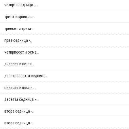
четврта седница -...
трета седница -...
триесет и трета...
прва седница -...
четириесет и осма...
дваесет и петта...
деветнаесетта седница...
педесет и шеста...
десетта седница -...
втора седница -...
втора седница -...