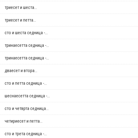
триесет и шеста...
триесет и петта...
сто и шеста седница -...
тринаесетта седница -...
тринаесетта седница -...
дваесет и втора...
сто и петта седница -...
шеснаесетта седница -...
сто и четврта седница...
четириесет и петта...
сто и трета седница -...