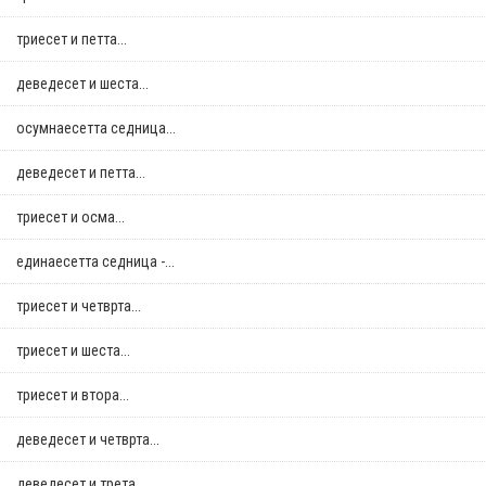
триесет и петта...
деведесет и шеста...
осумнaесетта седница...
деведесет и петта...
триесет и осма...
единаесетта седница -...
триесет и четврта...
триесет и шеста...
триесет и втора...
деведесет и четврта...
деведесет и трета...