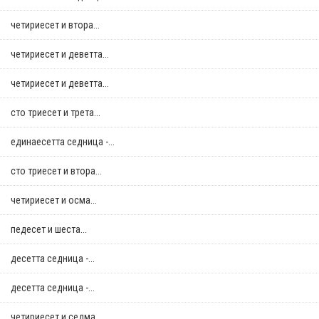
четириесет и втора...
четириесет и деветта...
четириесет и деветта...
сто триесет и трета...
единаесетта седница -...
сто триесет и втора...
четириесет и осма...
педесет и шеста...
десетта седница -...
десетта седница -...
четириесет и седма...