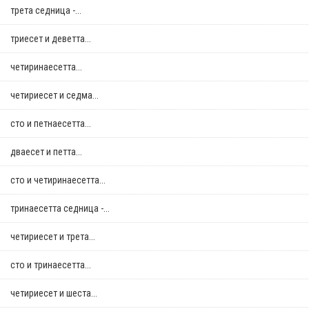
трета седница -...
триесет и деветта...
четиринаесетта...
четириесет и седма...
сто и петнаесетта...
дваесет и петта...
сто и четиринаесетта...
тринаесетта седница -...
четириесет и трета...
сто и тринаесетта...
четириесет и шеста...