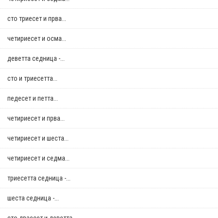
сто триесет и прва...
четириесет и осма...
деветта седница -...
сто и триесетта...
педесет и петта...
четириесет и прва...
четириесет и шеста...
четириесет и седма...
триесетта седница -...
шеста седница -...