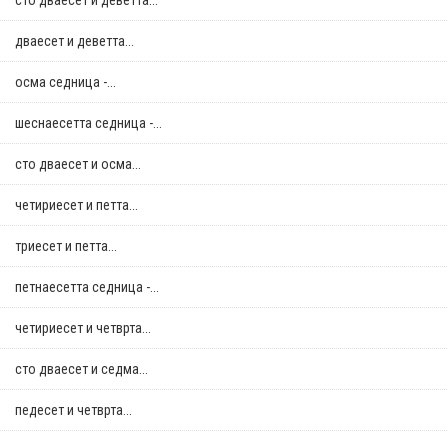
сто дваесет и деветта...
дваесет и деветта...
осма седница -...
шеснаесетта седница -...
сто дваесет и осма...
четириесет и петта...
триесет и петта...
петнаесетта седница -...
четириесет и четврта...
сто дваесет и седма...
педесет и четврта...