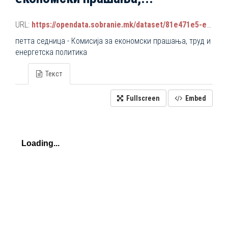
URL:
https://opendata.sobranie.mk/dataset/81e471e5-e34b-4d92-9a38-9b6107e068a7/resource/fb0c07cf-b71b-4fc7-9862-66519f21af2f/download/komisiski_sednici_2024-2028.json
петта седница - Комисија за економски прашања, труд и
енергетска политика
Текст
Fullscreen
Embed