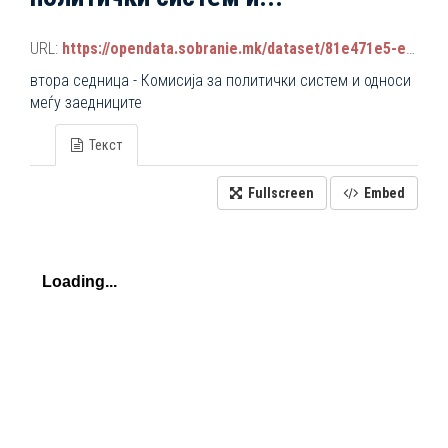
URL:
https://opendata.sobranie.mk/dataset/81e471e5-e34b-4d92-9a38-9b6107e068a7/resource/5f894f21-f566-4f82-b8cf-8a125b701df0/download/komisiski_sednici_2024-2028.json
втора седница - Комисија за политички систем и односи
меѓу заедниците
Текст
Fullscreen
Embed