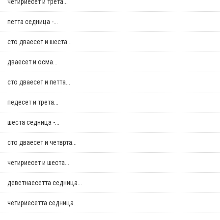
четириесет и трета...
петта седница -...
сто дваесет и шеста...
дваесет и осма...
сто дваесет и петта...
педесет и трета...
шеста седница -...
сто дваесет и четврта...
четириесет и шеста...
деветнаесетта седница...
четириесетта седница...