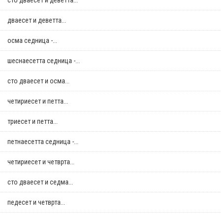
сто дваесет и деветта...
дваесет и деветта...
осма седница -...
шеснаесетта седница -...
сто дваесет и осма...
четириесет и петта...
триесет и петта...
петнаесетта седница -...
четириесет и четврта...
сто дваесет и седма...
педесет и четврта...