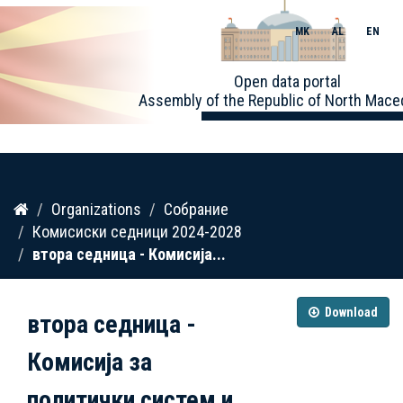
MK
AL
EN
Toggle
Open data portal
naviga
Assembly of the Republic of North Mace
Skip
Organizations
Собрание
to
Комисиски седници 2024-2028
content
втора седница - Комисија...
Download
втора седница -
Комисија за
политички систем и...