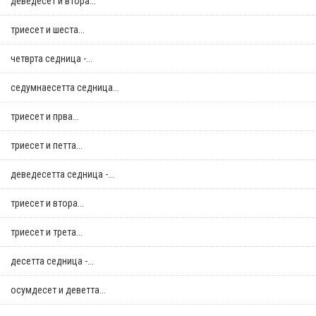
деведесет и втора...
триесет и шеста...
четврта седница -...
седумнаесетта седница...
триесет и прва...
триесет и петта...
деведесетта седница -...
триесет и втора...
триесет и трета...
десетта седница -...
осумдесет и деветта...