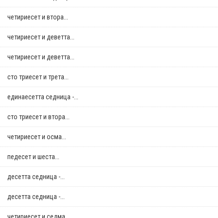
четириесет и втора...
четириесет и деветта...
четириесет и деветта...
сто триесет и трета...
единаесетта седница -...
сто триесет и втора...
четириесет и осма...
педесет и шеста...
десетта седница -...
десетта седница -...
четириесет и седма...