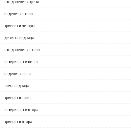
сто дваесет и трета...
педесет и втора...
триесет и четврта...
деветта седница -...
сто дваесет и втора...
четириесет и петта...
педесет и прва...
осма седница -...
триесет и трета...
четириесет и втора...
триесет и втора...