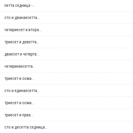
петта седница -...
сто и дванаесетта...
четириесет и втора...
триесет и деветта...
дваесет и четврта...
четиринаесетта...
триесет и осма...
сто и единаесетта...
триесет и осма...
триесет и прва...
сто и десетта седница...