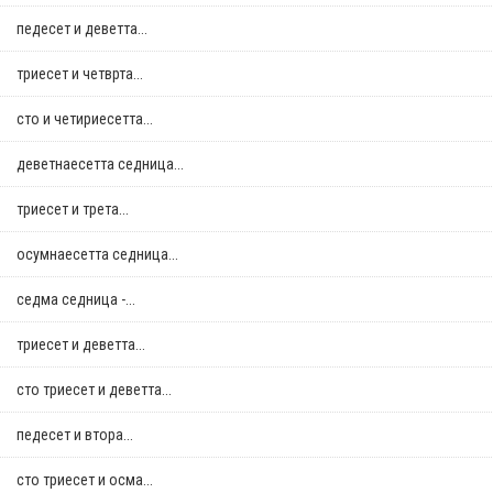
педесет и деветта...
триесет и четврта...
сто и четириесетта...
деветнаесетта седница...
триесет и трета...
осумнaесетта седница...
седма седница -...
триесет и деветта...
сто триесет и деветта...
педесет и втора...
сто триесет и осма...