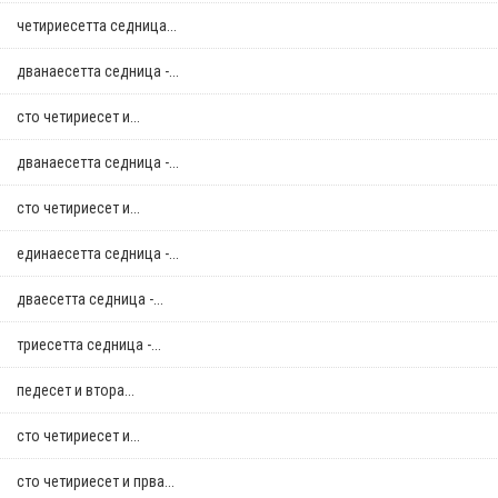
четириесетта седница...
дванаесетта седница -...
сто четириесет и...
дванаесетта седница -...
сто четириесет и...
единаесетта седница -...
дваесетта седница -...
триесетта седница -...
педесет и втора...
сто четириесет и...
сто четириесет и прва...