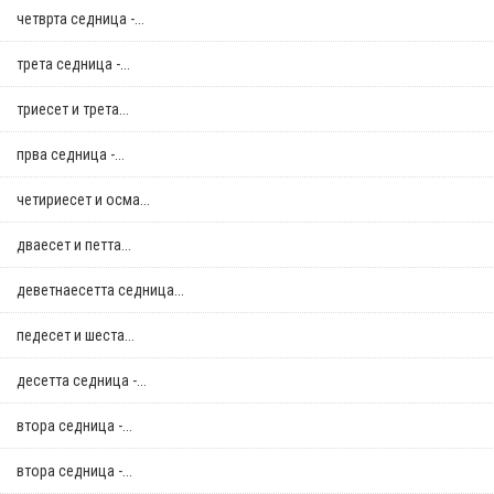
четврта седница -...
трета седница -...
триесет и трета...
прва седница -...
четириесет и осма...
дваесет и петта...
деветнаесетта седница...
педесет и шеста...
десетта седница -...
втора седница -...
втора седница -...