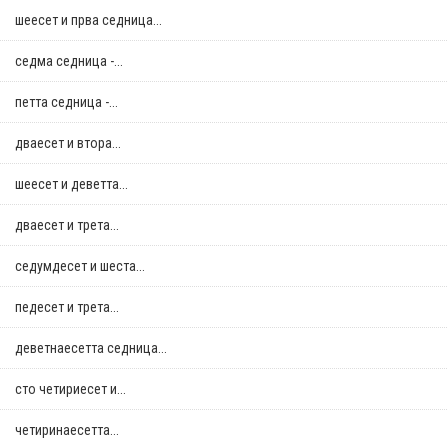
шеесет и прва седница...
седма седница -...
петта седница -...
дваесет и втора...
шеесет и деветта...
дваесет и трета...
седумдесет и шеста...
педесет и трета...
деветнаесетта седница...
сто четириесет и...
четиринаесетта...