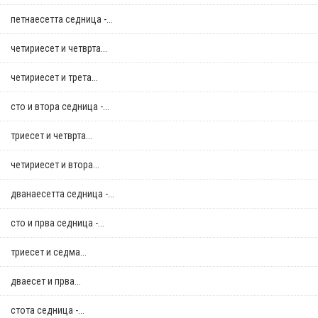
петнаесетта седница -...
четириесет и четврта...
четириесет и трета...
сто и втора седница -...
триесет и четврта...
четириесет и втора...
дванаесетта седница -...
сто и прва седница -...
триесет и седма...
дваесет и прва...
стотa седница -...