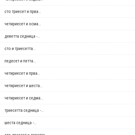
сто триесет и прва...
четириесет и осма...
деветта седница -...
сто и триесетта...
педесет и петта...
четириесет и прва...
четириесет и шеста...
четириесет и седма...
триесетта седница -...
шеста седница -...