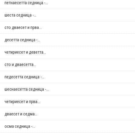
петнаесетта седница -...
шеста седница -...
сто дваесет и прва...
десетта седница -...
четириесет и деветта...
сто и дваесетта...
педесетта седница -...
шеснаесетта седница -...
четириесет и прва...
дваесет и седма...
осма седница -...