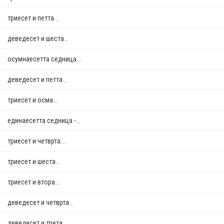
триесет и петта...
деведесет и шеста...
осумнaесетта седница...
деведесет и петта...
триесет и осма...
единаесетта седница -...
триесет и четврта...
триесет и шеста...
триесет и втора...
деведесет и четврта...
деведесет и трета...