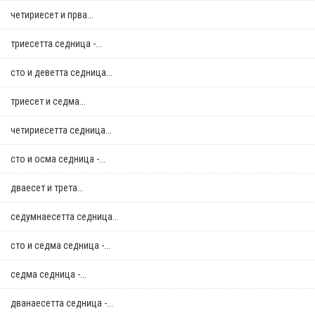
четириесет и прва...
триесетта седница -...
сто и деветта седница...
триесет и седма...
четириесетта седница...
сто и осма седница -...
дваесет и трета...
седумнаесетта седница...
сто и седма седница -...
седма седница -...
дванаесетта седница -...