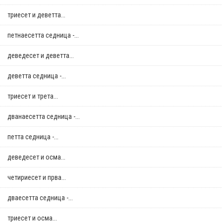
триесет и деветта...
петнаесетта седница -...
деведесет и деветта...
деветта седница -...
триесет и трета...
дванаесетта седница -...
петта седница -...
деведесет и осма...
четириесет и прва...
дваесетта седница -...
триесет и осма...