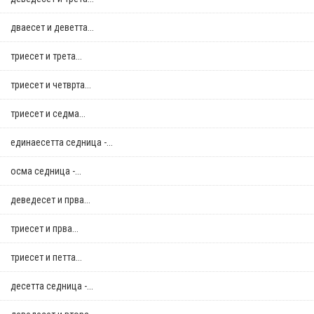
дваесет и деветта...
триесет и трета...
триесет и четврта...
триесет и седма...
единаесетта седница -...
осма седница -...
деведесет и прва...
триесет и прва...
триесет и петта...
десетта седница -...