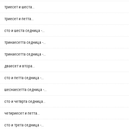
триесет и шеста...
триесет и петта...
сто и шеста седница -...
тринаесетта седница -...
тринаесетта седница -...
дваесет и втора...
сто и петта седница -...
шеснаесетта седница -...
сто и четврта седница...
четириесет и петта...
сто и трета седница -...