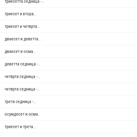
триесетта седница -...
триесет и втора...
триесет и четврта...
дваесет и деветта...
дваесет и осма...
деветта седница -...
четврта седница -...
четврта седница -...
трета седница -...
осумдесет и осма...
триесет и трета...