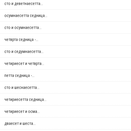
сто и деветнаесетта...
осумнaесетта седница...
сто и осумнaесетта...
четврта седница -...
сто и седумнаесетта...
четириесет и четврта...
петта седница -...
сто и шеснаесетта...
четириесетта седница...
четириесет и осма...
дваесет и шеста...