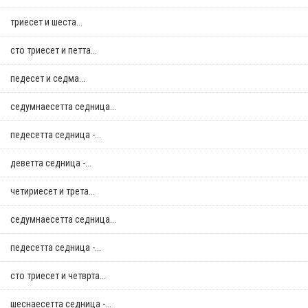
триесет и шеста...
сто триесет и петта...
педесет и седма...
седумнаесетта седница...
педесетта седница -...
деветта седница -...
четириесет и трета...
седумнаесетта седница...
педесетта седница -...
сто триесет и четврта...
шеснаесетта седница -...