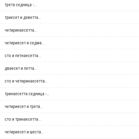
трета седница -...
триесет и деветта...
четиринаесетта...
четириесет и седма...
сто и петнаесетта...
дваесет и петта...
сто и четиринаесетта...
тринаесетта седница -...
четириесет и трета...
сто и тринаесетта...
четириесет и шеста...