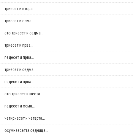
триесет и втора...
триесет и осма...
сто триесет и седма...
триесет и прва...
педесет и прва...
триесет и седма...
педесет и прва...
сто триесет и шеста...
педесет и осма...
четириесет и четврта...
осумнaесетта седница...