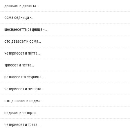
дваесет и деветта...
осма седница -...
шеснаесетта седница -...
сто дваесет и осма...
четириесет и петта...
триесет и петта...
петнаесетта седница -...
четириесет и четврта...
сто дваесет и седма...
педесет и четврта...
четириесет и трета...