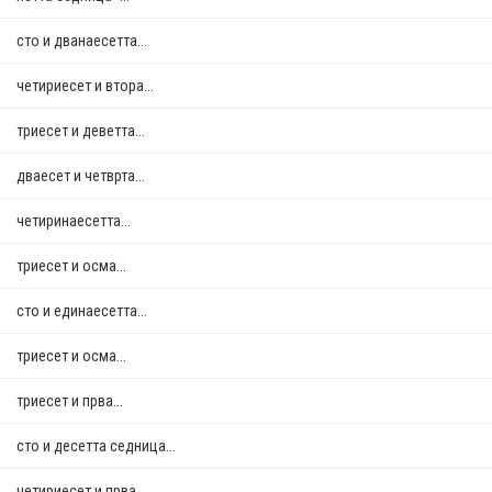
сто и дванаесетта...
четириесет и втора...
триесет и деветта...
дваесет и четврта...
четиринаесетта...
триесет и осма...
сто и единаесетта...
триесет и осма...
триесет и прва...
сто и десетта седница...
четириесет и прва...