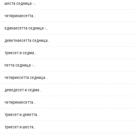
шеста седница -...
четиринаесетта...
единаесетта седница -...
деветнаесетта седница...
триесет и седма...
петта седница -...
четириесетта седница...
деведесет и седма...
четиринаесетта...
триесет и деветта...
триесет и шеста...