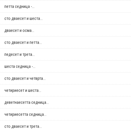
петта седница -...
сто дваесет и шеста...
дваесет и осма...
сто дваесет и петта...
педесет и трета...
шеста седница -...
сто дваесет и четврта...
четириесет и шеста...
деветнаесетта седница...
четириесетта седница...
сто дваесет и трета...