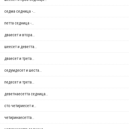
седма седница -...
петта седница -...
дваесет и втора...
шеесет и деветта...
дваесет и трета...
седумдесет и шеста...
педесет и трета...
деветнаесетта седница...
сто четириесет и...
четиринаесетта...