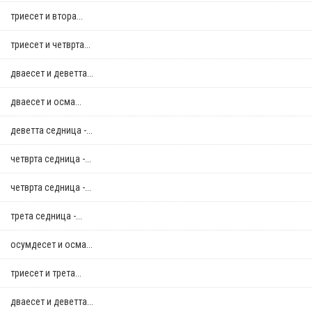
триесет и втора...
триесет и четврта...
дваесет и деветта...
дваесет и осма...
деветта седница -...
четврта седница -...
четврта седница -...
трета седница -...
осумдесет и осма...
триесет и трета...
дваесет и деветта...