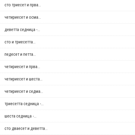
сто триесет и прва...
четириесет и осма...
деветта седница -...
сто и триесетта...
педесет и петта...
четириесет и прва...
четириесет и шеста...
четириесет и седма...
триесетта седница -...
шеста седница -...
сто дваесет и деветта...