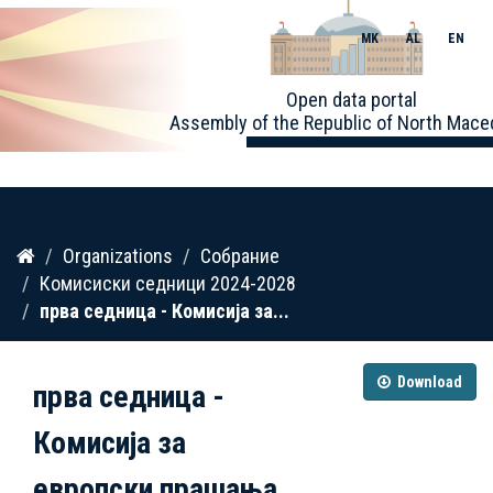
MK
AL
EN
Toggle
Open data portal
naviga
Assembly of the Republic of North Mace
Skip
Organizations
Собрание
to
Комисиски седници 2024-2028
content
прва седница - Комисија за...
Download
прва седница -
Комисија за
европски прашања