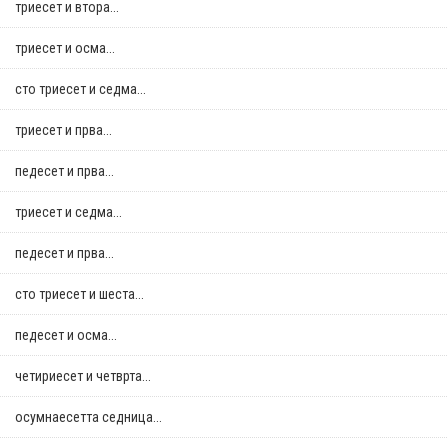
триесет и втора...
триесет и осма...
сто триесет и седма...
триесет и прва...
педесет и прва...
триесет и седма...
педесет и прва...
сто триесет и шеста...
педесет и осма...
четириесет и четврта...
осумнaесетта седница...