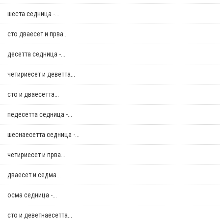
шеста седница -...
сто дваесет и прва...
десетта седница -...
четириесет и деветта...
сто и дваесетта...
педесетта седница -...
шеснаесетта седница -...
четириесет и прва...
дваесет и седма...
осма седница -...
сто и деветнаесетта...