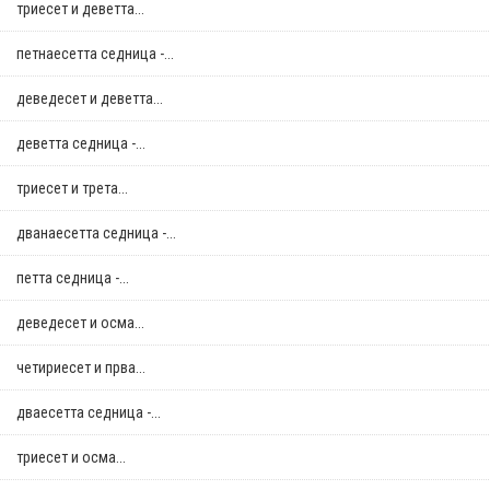
триесет и деветта...
петнаесетта седница -...
деведесет и деветта...
деветта седница -...
триесет и трета...
дванаесетта седница -...
петта седница -...
деведесет и осма...
четириесет и прва...
дваесетта седница -...
триесет и осма...