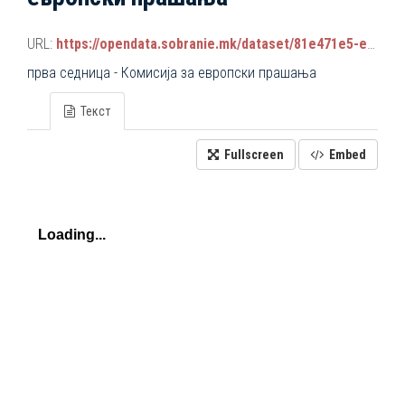
URL:
https://opendata.sobranie.mk/dataset/81e471e5-e34b-4d92-9a38-9b6107e068a7/resource/e9c12d4d-7b33-4d0a-ab04-83fe8e6457b6/download/komisiski_sednici_2024-2028.json
прва седница - Комисија за европски прашања
Текст
Fullscreen
Embed