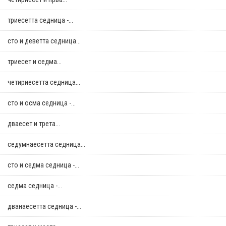
триесетта седница -...
сто и деветта седница...
триесет и седма...
четириесетта седница...
сто и осма седница -...
дваесет и трета...
седумнаесетта седница...
сто и седма седница -...
седма седница -...
дванаесетта седница -...