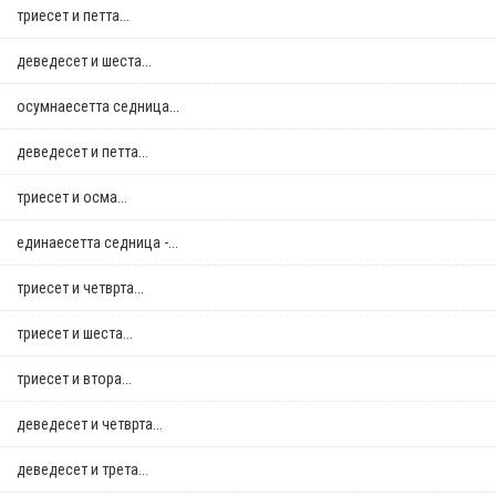
триесет и петта...
деведесет и шеста...
осумнaесетта седница...
деведесет и петта...
триесет и осма...
единаесетта седница -...
триесет и четврта...
триесет и шеста...
триесет и втора...
деведесет и четврта...
деведесет и трета...