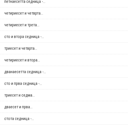
петнаесетта седница -...
четириесет и четврта...
четириесет и трета...
сто и втора седница -...
триесет и четврта...
четириесет и втора...
дванаесетта седница -...
сто и прва седница -...
триесет и седма...
дваесет и прва...
стотa седница -...