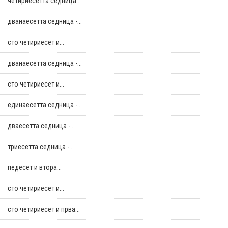
четириесетта седница...
дванаесетта седница -...
сто четириесет и...
дванаесетта седница -...
сто четириесет и...
единаесетта седница -...
дваесетта седница -...
триесетта седница -...
педесет и втора...
сто четириесет и...
сто четириесет и прва...