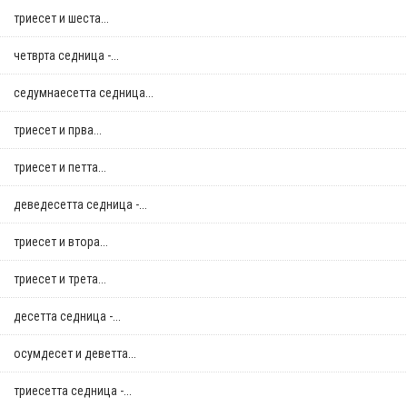
триесет и шеста...
четврта седница -...
седумнаесетта седница...
триесет и прва...
триесет и петта...
деведесетта седница -...
триесет и втора...
триесет и трета...
десетта седница -...
осумдесет и деветта...
триесетта седница -...