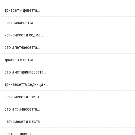
триесет и деветта...
четиринаесетта...
четириесет и седма...
сто и петнаесетта...
дваесет и петта...
сто и четиринаесетта...
тринаесетта седница -...
четириесет и трета...
сто и тринаесетта...
четириесет и шеста...
петта седница -...