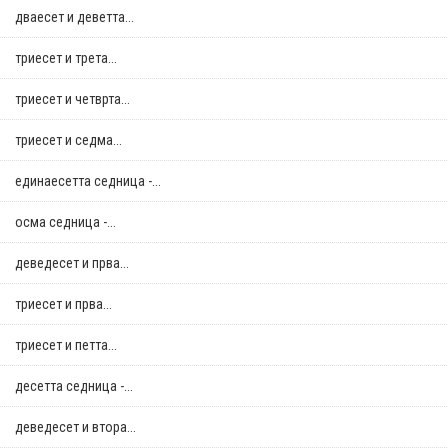
дваесет и деветта...
триесет и трета...
триесет и четврта...
триесет и седма...
единаесетта седница -...
осма седница -...
деведесет и прва...
триесет и прва...
триесет и петта...
десетта седница -...
деведесет и втора...