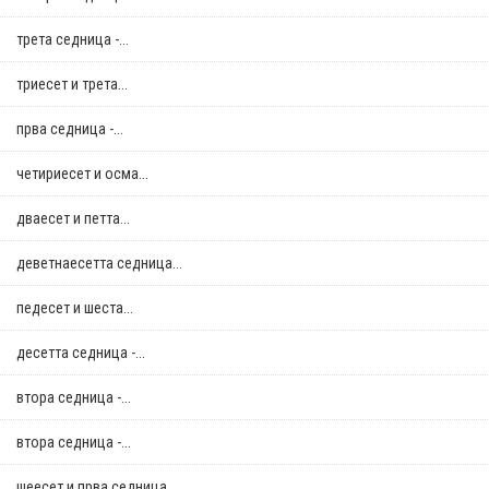
трета седница -...
триесет и трета...
прва седница -...
четириесет и осма...
дваесет и петта...
деветнаесетта седница...
педесет и шеста...
десетта седница -...
втора седница -...
втора седница -...
шеесет и прва седница...