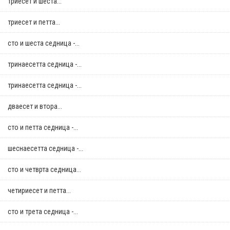
триесет и шеста...
триесет и петта...
сто и шеста седница -...
тринаесетта седница -...
тринаесетта седница -...
дваесет и втора...
сто и петта седница -...
шеснаесетта седница -...
сто и четврта седница...
четириесет и петта...
сто и трета седница -...