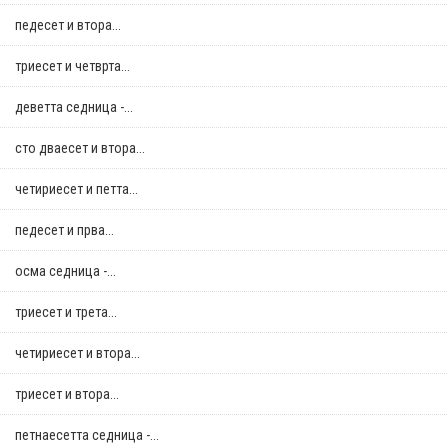
педесет и втора...
триесет и четврта...
деветта седница -...
сто дваесет и втора...
четириесет и петта...
педесет и прва...
осма седница -...
триесет и трета...
четириесет и втора...
триесет и втора...
петнаесетта седница -...