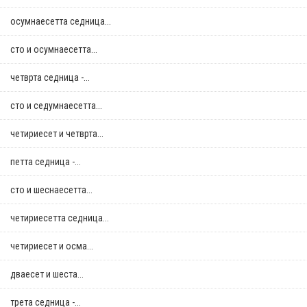
осумнaесетта седница...
сто и осумнaесетта...
четврта седница -...
сто и седумнаесетта...
четириесет и четврта...
петта седница -...
сто и шеснаесетта...
четириесетта седница...
четириесет и осма...
дваесет и шеста...
трета седница -...