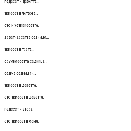
педесет и деветта...
триесет и четврта...
сто и четириесетта...
деветнаесетта седница...
триесет и трета...
осумнaесетта седница...
седма седница -...
триесет и деветта...
сто триесет и деветта...
педесет и втора...
сто триесет и осма...