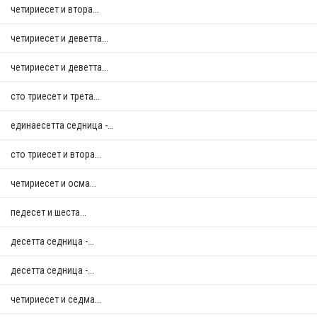
четириесет и втора...
четириесет и деветта...
четириесет и деветта...
сто триесет и трета...
единаесетта седница -...
сто триесет и втора...
четириесет и осма...
педесет и шеста...
десетта седница -...
десетта седница -...
четириесет и седма...