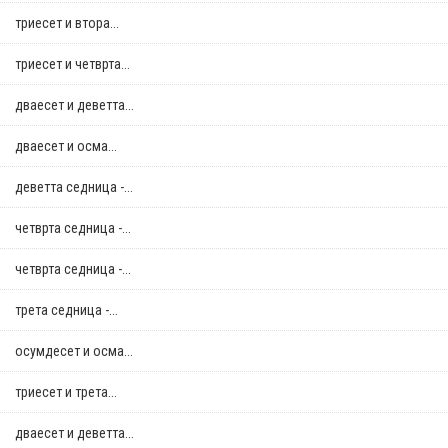
триесет и втора...
триесет и четврта...
дваесет и деветта...
дваесет и осма...
деветта седница -...
четврта седница -...
четврта седница -...
трета седница -...
осумдесет и осма...
триесет и трета...
дваесет и деветта...