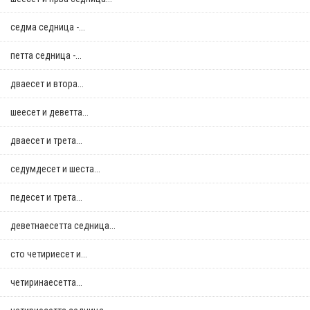
седма седница -...
петта седница -...
дваесет и втора...
шеесет и деветта...
дваесет и трета...
седумдесет и шеста...
педесет и трета...
деветнаесетта седница...
сто четириесет и...
четиринаесетта...