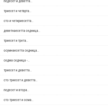
педесет и деветта...
триесет и четврта...
сто и четириесетта...
деветнаесетта седница...
триесет и трета...
осумнaесетта седница...
седма седница -...
триесет и деветта...
сто триесет и деветта...
педесет и втора...
сто триесет и осма...