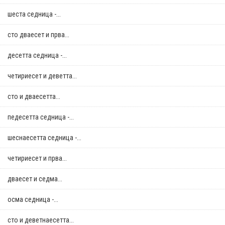
шеста седница -...
сто дваесет и прва...
десетта седница -...
четириесет и деветта...
сто и дваесетта...
педесетта седница -...
шеснаесетта седница -...
четириесет и прва...
дваесет и седма...
осма седница -...
сто и деветнаесетта...