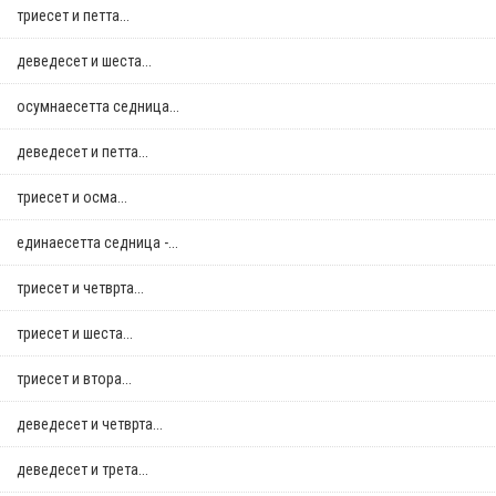
триесет и петта...
деведесет и шеста...
осумнaесетта седница...
деведесет и петта...
триесет и осма...
единаесетта седница -...
триесет и четврта...
триесет и шеста...
триесет и втора...
деведесет и четврта...
деведесет и трета...