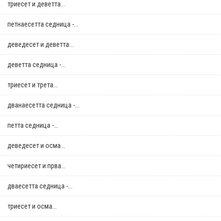
триесет и деветта...
петнаесетта седница -...
деведесет и деветта...
деветта седница -...
триесет и трета...
дванаесетта седница -...
петта седница -...
деведесет и осма...
четириесет и прва...
дваесетта седница -...
триесет и осма...