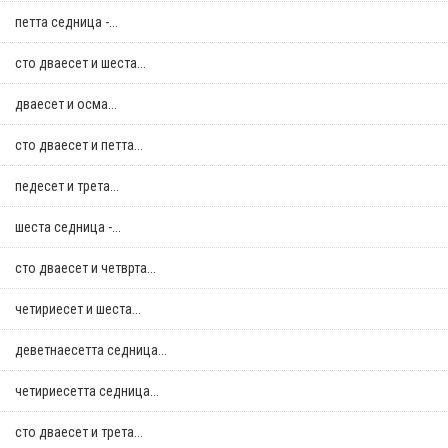
петта седница -...
сто дваесет и шеста...
дваесет и осма...
сто дваесет и петта...
педесет и трета...
шеста седница -...
сто дваесет и четврта...
четириесет и шеста...
деветнаесетта седница...
четириесетта седница...
сто дваесет и трета...