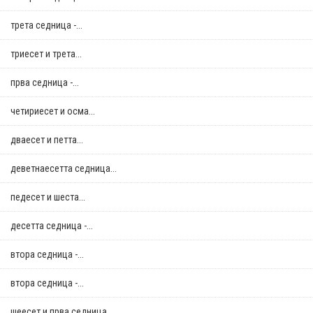
трета седница -...
триесет и трета...
прва седница -...
четириесет и осма...
дваесет и петта...
деветнаесетта седница...
педесет и шеста...
десетта седница -...
втора седница -...
втора седница -...
шеесет и прва седница...