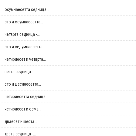
осумнaесетта седница...
сто и осумнaесетта...
четврта седница -...
сто и седумнаесетта...
четириесет и четврта...
петта седница -...
сто и шеснаесетта...
четириесетта седница...
четириесет и осма...
дваесет и шеста...
трета седница -...