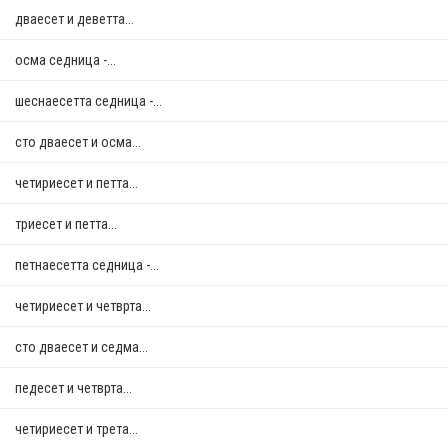
дваесет и деветта...
осма седница -...
шеснаесетта седница -...
сто дваесет и осма...
четириесет и петта...
триесет и петта...
петнаесетта седница -...
четириесет и четврта...
сто дваесет и седма...
педесет и четврта...
четириесет и трета...