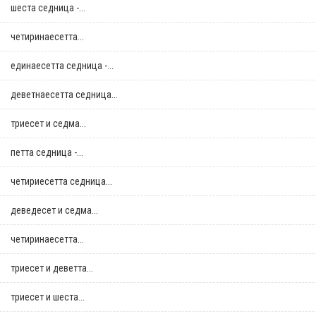
шеста седница -...
четиринаесетта...
единаесетта седница -...
деветнаесетта седница...
триесет и седма...
петта седница -...
четириесетта седница...
деведесет и седма...
четиринаесетта...
триесет и деветта...
триесет и шеста...