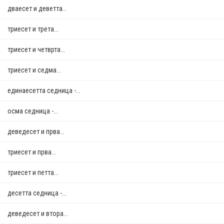
дваесет и деветта...
триесет и трета...
триесет и четврта...
триесет и седма...
единаесетта седница -...
осма седница -...
деведесет и прва...
триесет и прва...
триесет и петта...
десетта седница -...
деведесет и втора...