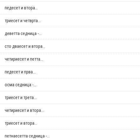
педесет и втора...
триесет и четврта...
деветта седница -...
сто дваесет и втора...
четириесет и петта...
педесет и прва...
осма седница -...
триесет и трета...
четириесет и втора...
триесет и втора...
петнаесетта седница -...