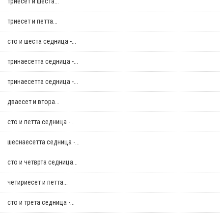
триесет и шеста...
триесет и петта...
сто и шеста седница -...
тринаесетта седница -...
тринаесетта седница -...
дваесет и втора...
сто и петта седница -...
шеснаесетта седница -...
сто и четврта седница...
четириесет и петта...
сто и трета седница -...