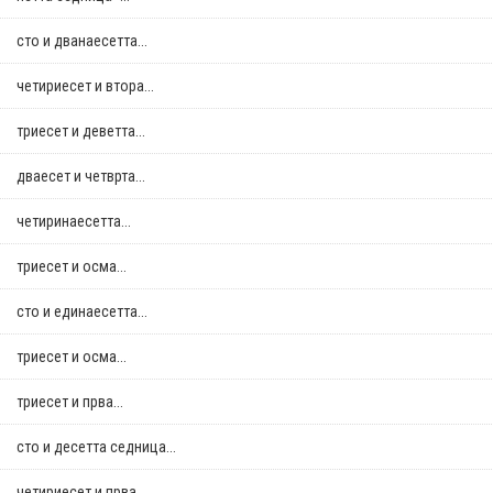
сто и дванаесетта...
четириесет и втора...
триесет и деветта...
дваесет и четврта...
четиринаесетта...
триесет и осма...
сто и единаесетта...
триесет и осма...
триесет и прва...
сто и десетта седница...
четириесет и прва...