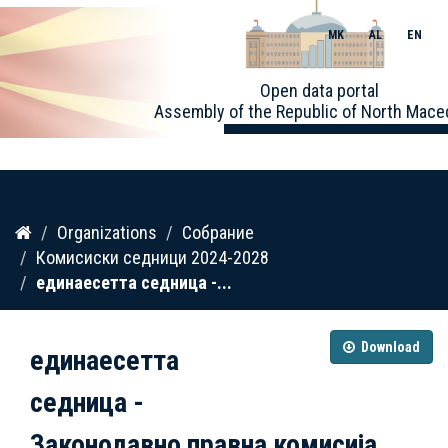
MK
AL
EN
Toggle
Open data portal
naviga
Assembly of the Republic of North Mace
Skip
Organizations
Собрание
to
Комисиски седници 2024-2028
content
единаесетта седница -...
Download
единаесетта
седница -
Законодавно правна комисија