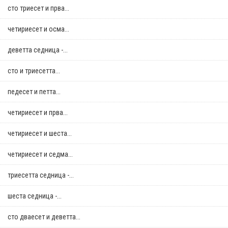
сто триесет и прва...
четириесет и осма...
деветта седница -...
сто и триесетта...
педесет и петта...
четириесет и прва...
четириесет и шеста...
четириесет и седма...
триесетта седница -...
шеста седница -...
сто дваесет и деветта...