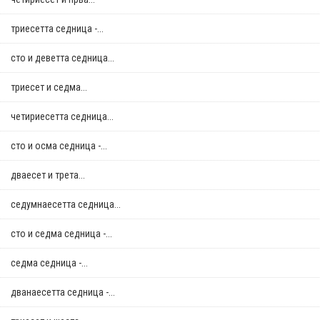
триесетта седница -...
сто и деветта седница...
триесет и седма...
четириесетта седница...
сто и осма седница -...
дваесет и трета...
седумнаесетта седница...
сто и седма седница -...
седма седница -...
дванаесетта седница -...