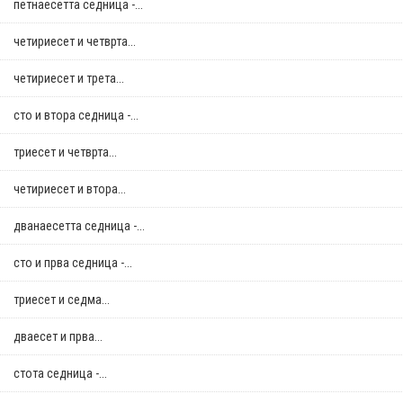
петнаесетта седница -...
четириесет и четврта...
четириесет и трета...
сто и втора седница -...
триесет и четврта...
четириесет и втора...
дванаесетта седница -...
сто и прва седница -...
триесет и седма...
дваесет и прва...
стотa седница -...