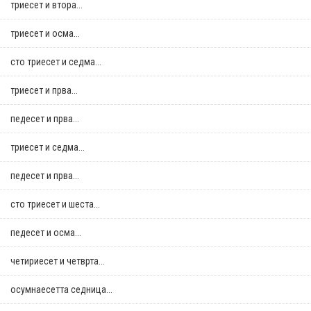
триесет и втора...
триесет и осма...
сто триесет и седма...
триесет и прва...
педесет и прва...
триесет и седма...
педесет и прва...
сто триесет и шеста...
педесет и осма...
четириесет и четврта...
осумнaесетта седница...