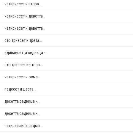
четириесет и втора...
четириесет и деветта...
четириесет и деветта...
сто триесет и трета...
единаесетта седница -...
сто триесет и втора...
четириесет и осма...
педесет и шеста...
десетта седница -...
десетта седница -...
четириесет и седма...