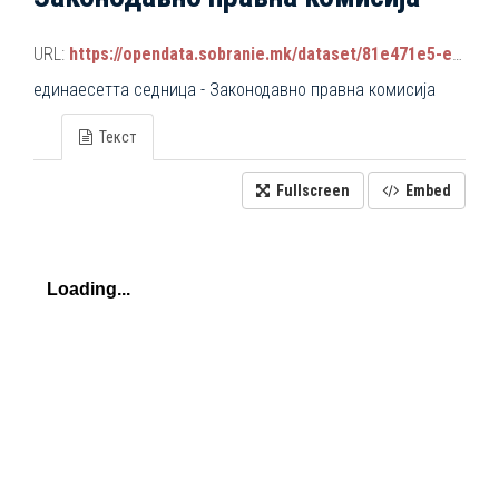
URL:
https://opendata.sobranie.mk/dataset/81e471e5-e34b-4d92-9a38-9b6107e068a7/resource/72609229-3db2-4706-af99-c02c77b58a9e/download/komisiski_sednici_2024-2028.json
единаесетта седница - Законодавно правна комисија
Текст
Fullscreen
Embed