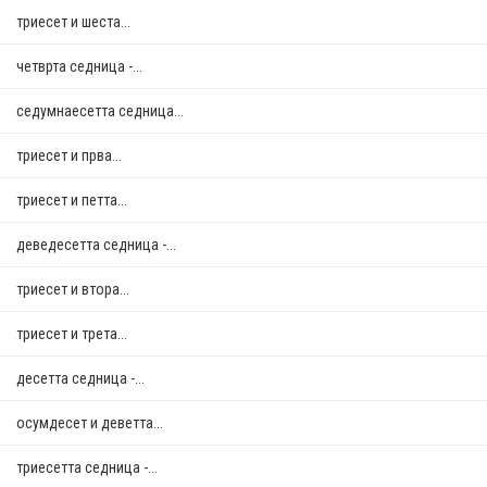
триесет и шеста...
четврта седница -...
седумнаесетта седница...
триесет и прва...
триесет и петта...
деведесетта седница -...
триесет и втора...
триесет и трета...
десетта седница -...
осумдесет и деветта...
триесетта седница -...