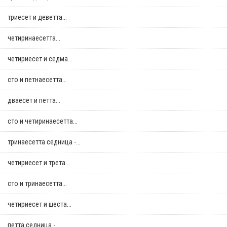
триесет и деветта...
четиринаесетта...
четириесет и седма...
сто и петнаесетта...
дваесет и петта...
сто и четиринаесетта...
тринаесетта седница -...
четириесет и трета...
сто и тринаесетта...
четириесет и шеста...
петта седница -...