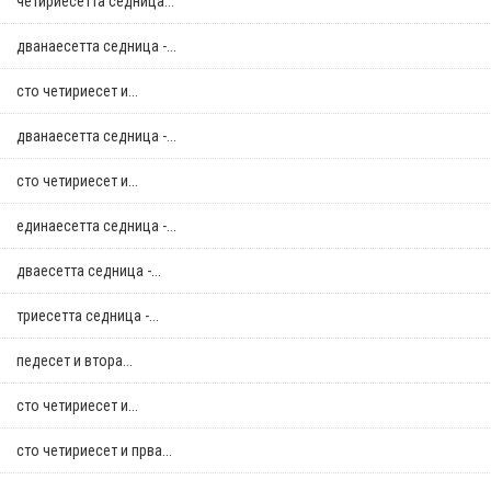
четириесетта седница...
дванаесетта седница -...
сто четириесет и...
дванаесетта седница -...
сто четириесет и...
единаесетта седница -...
дваесетта седница -...
триесетта седница -...
педесет и втора...
сто четириесет и...
сто четириесет и прва...