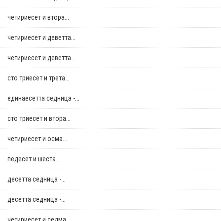
четириесет и втора...
четириесет и деветта...
четириесет и деветта...
сто триесет и трета...
единаесетта седница -...
сто триесет и втора...
четириесет и осма...
педесет и шеста...
десетта седница -...
десетта седница -...
четириесет и седма...