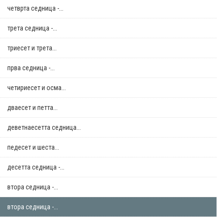
четврта седница -...
трета седница -...
триесет и трета...
прва седница -...
четириесет и осма...
дваесет и петта...
деветнаесетта седница...
педесет и шеста...
десетта седница -...
втора седница -...
втора седница -...