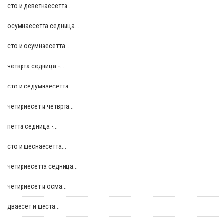
сто и деветнаесетта...
осумнaесетта седница...
сто и осумнaесетта...
четврта седница -...
сто и седумнаесетта...
четириесет и четврта...
петта седница -...
сто и шеснаесетта...
четириесетта седница...
четириесет и осма...
дваесет и шеста...