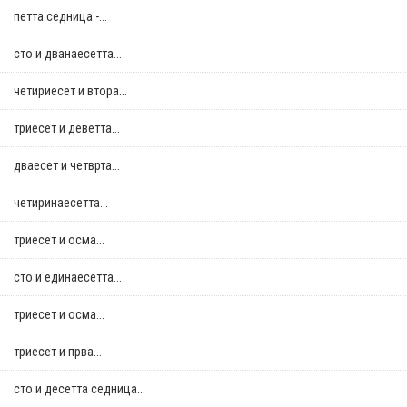
петта седница -...
сто и дванаесетта...
четириесет и втора...
триесет и деветта...
дваесет и четврта...
четиринаесетта...
триесет и осма...
сто и единаесетта...
триесет и осма...
триесет и прва...
сто и десетта седница...