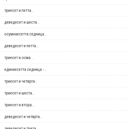
триесет и петта...
деведесет и шеста...
осумнaесетта седница...
деведесет и петта...
триесет и осма...
единаесетта седница -...
триесет и четврта...
триесет и шеста...
триесет и втора...
деведесет и четврта...
деведесет и трета...