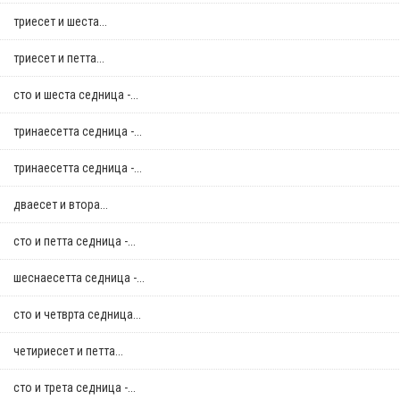
триесет и шеста...
триесет и петта...
сто и шеста седница -...
тринаесетта седница -...
тринаесетта седница -...
дваесет и втора...
сто и петта седница -...
шеснаесетта седница -...
сто и четврта седница...
четириесет и петта...
сто и трета седница -...