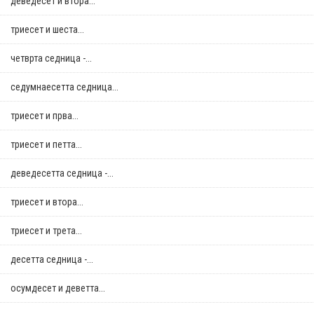
деведесет и втора...
триесет и шеста...
четврта седница -...
седумнаесетта седница...
триесет и прва...
триесет и петта...
деведесетта седница -...
триесет и втора...
триесет и трета...
десетта седница -...
осумдесет и деветта...