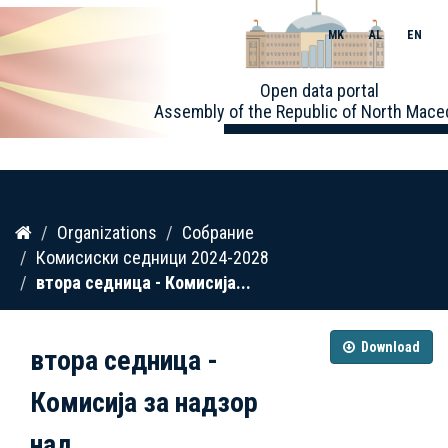
MK
AL
EN
Toggle
Open data portal
naviga
Assembly of the Republic of North Mace
Skip
Organizations
Собрание
to
Комисиски седници 2024-2028
content
втора седница - Комисија...
Download
втора седница -
Комисија за надзор
над...