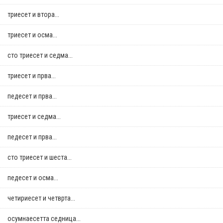
триесет и втора...
триесет и осма...
сто триесет и седма...
триесет и прва...
педесет и прва...
триесет и седма...
педесет и прва...
сто триесет и шеста...
педесет и осма...
четириесет и четврта...
осумнaесетта седница...