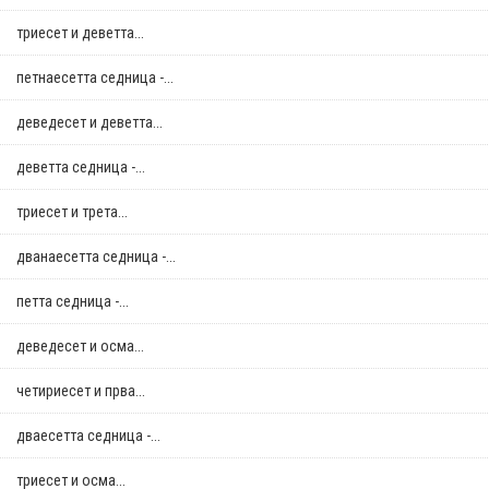
триесет и деветта...
петнаесетта седница -...
деведесет и деветта...
деветта седница -...
триесет и трета...
дванаесетта седница -...
петта седница -...
деведесет и осма...
четириесет и прва...
дваесетта седница -...
триесет и осма...