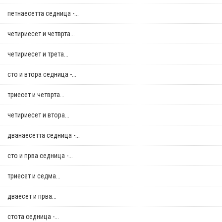
петнаесетта седница -...
четириесет и четврта...
четириесет и трета...
сто и втора седница -...
триесет и четврта...
четириесет и втора...
дванаесетта седница -...
сто и прва седница -...
триесет и седма...
дваесет и прва...
стотa седница -...