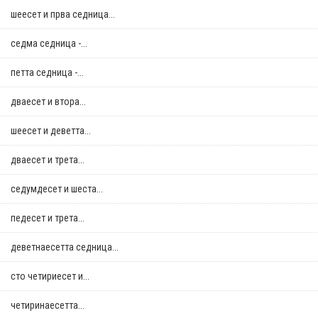
шеесет и прва седница...
седма седница -...
петта седница -...
дваесет и втора...
шеесет и деветта...
дваесет и трета...
седумдесет и шеста...
педесет и трета...
деветнаесетта седница...
сто четириесет и...
четиринаесетта...