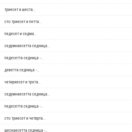
триесет и шеста...
сто триесет и петта...
педесет и седма...
седумнаесетта седница...
педесетта седница -...
деветта седница -...
четириесет и трета...
седумнаесетта седница...
педесетта седница -...
сто триесет и четврта...
шеснаесетта седница -...