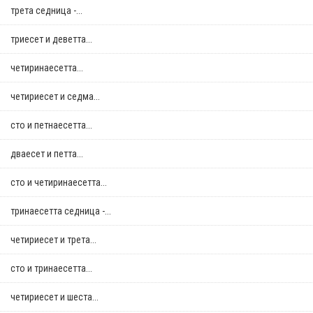
трета седница -...
триесет и деветта...
четиринаесетта...
четириесет и седма...
сто и петнаесетта...
дваесет и петта...
сто и четиринаесетта...
тринаесетта седница -...
четириесет и трета...
сто и тринаесетта...
четириесет и шеста...