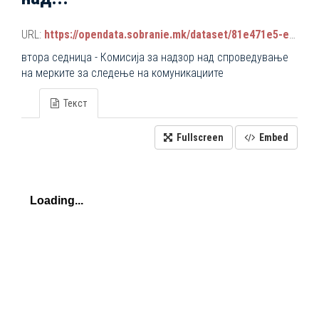
URL:
https://opendata.sobranie.mk/dataset/81e471e5-e34b-4d92-9a38-9b6107e068a7/resource/8959bd83-96b5-44d1-af5a-3a4adf7798ba/download/komisiski_sednici_2024-2028.json
втора седница - Комисија за надзор над спроведување
на мерките за следење на комуникациите
Текст
Fullscreen
Embed