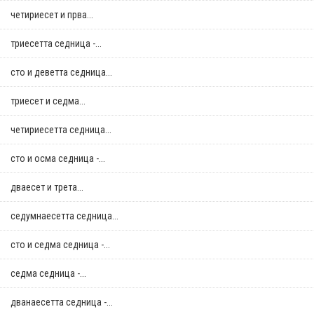
четириесет и прва...
триесетта седница -...
сто и деветта седница...
триесет и седма...
четириесетта седница...
сто и осма седница -...
дваесет и трета...
седумнаесетта седница...
сто и седма седница -...
седма седница -...
дванаесетта седница -...