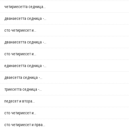
четириесетта седница...
дванаесетта седница -...
сто четириесет и...
дванаесетта седница -...
сто четириесет и...
единаесетта седница -...
дваесетта седница -...
триесетта седница -...
педесет и втора...
сто четириесет и...
сто четириесет и прва...