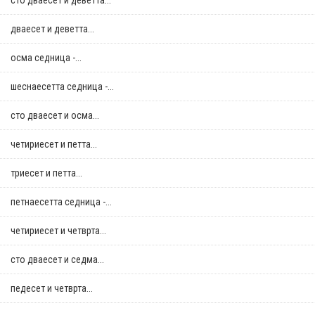
сто дваесет и деветта...
дваесет и деветта...
осма седница -...
шеснаесетта седница -...
сто дваесет и осма...
четириесет и петта...
триесет и петта...
петнаесетта седница -...
четириесет и четврта...
сто дваесет и седма...
педесет и четврта...