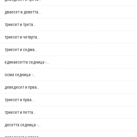
дваесет и деветта...
триесет и трета...
триесет и четврта...
триесет и седма...
единаесетта седница -...
осма седница -...
деведесет и прва...
триесет и прва...
триесет и петта...
десетта седница -...