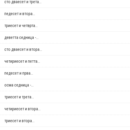
сто дваесет и трета...
педесет и втора...
триесет и четврта...
деветта седница -...
сто дваесет и втора...
четириесет и петта...
педесет и прва...
осма седница -...
триесет и трета...
четириесет и втора...
триесет и втора...