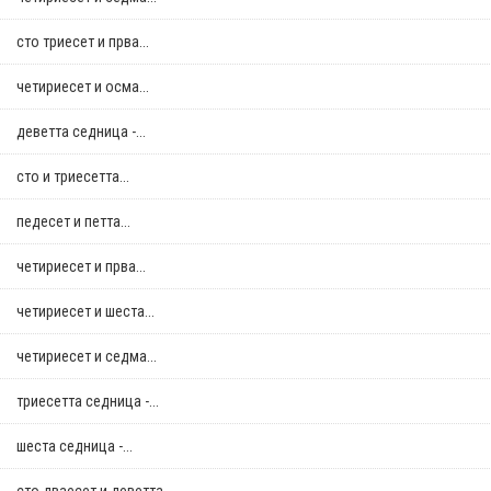
сто триесет и прва...
четириесет и осма...
деветта седница -...
сто и триесетта...
педесет и петта...
четириесет и прва...
четириесет и шеста...
четириесет и седма...
триесетта седница -...
шеста седница -...