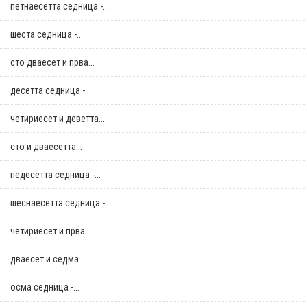
петнаесетта седница -...
шеста седница -...
сто дваесет и прва...
десетта седница -...
четириесет и деветта...
сто и дваесетта...
педесетта седница -...
шеснаесетта седница -...
четириесет и прва...
дваесет и седма...
осма седница -...