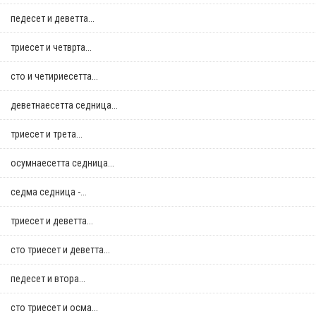
педесет и деветта...
триесет и четврта...
сто и четириесетта...
деветнаесетта седница...
триесет и трета...
осумнaесетта седница...
седма седница -...
триесет и деветта...
сто триесет и деветта...
педесет и втора...
сто триесет и осма...