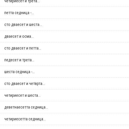
четириесет и трета...
петта седница -...
сто дваесет и шеста...
дваесет и осма...
сто дваесет и петта...
педесет и трета...
шеста седница -...
сто дваесет и четврта...
четириесет и шеста...
деветнаесетта седница...
четириесетта седница...