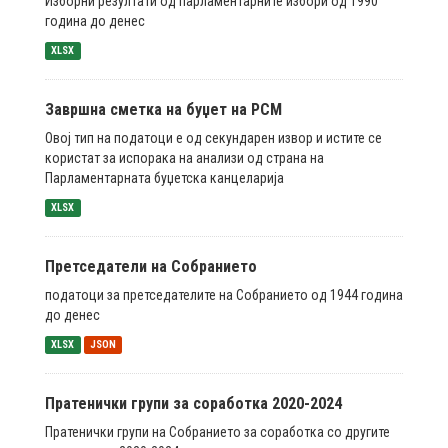
Изборни резултати од парламентарните избори од 1990
година до денес
XLSX
Завршна сметка на буџет на РСМ
Овој тип на податоци е од секундарен извор и истите се
користат за испорака на анализи од страна на
Парламентарната буџетска канцеларија
XLSX
Претседатели на Собранието
податоци за претседателите на Собранието од 1944 година
до денес
XLSX
JSON
Пратенички групи за соработка 2020-2024
Пратенички групи на Собранието за соработка со другите