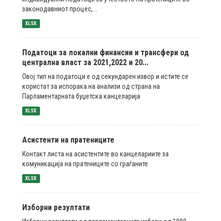
законодавниот процес,...
XLSX
Податоци за локални финансии и трансфери од
централна власт за 2021,2022 и 20...
Овој тип на податоци е од секундарен извор и истите се
користат за испорака на анализи од страна на
Парламентарната буџетска канцеларија
XLSX
Асистенти на пратениците
Контакт листа на асистентите во канцелариите за
комуникација на пратениците со граѓаните
XLSX
Изборни резултати