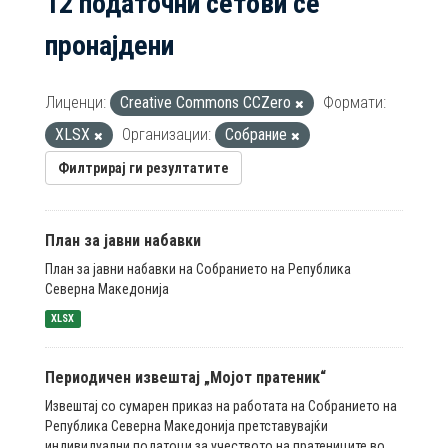
12 податочни сетови се
пронајдени
Лиценци:
Creative Commons CCZero
Формати:
XLSX
Организации:
Собрание
Филтрирај ги резултатите
План за јавни набавки
План за јавни набавки на Собранието на Република
Северна Македонија
XLSX
Периодичен извештај „Мојот пратеник“
Извештај со сумарен приказ на работата на Собранието на
Република Северна Македонија претставувајќи
индивидуални податоци за учеството на пратениците во