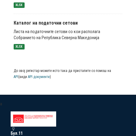
XLSX
Каталог на податочни сетови
Листа на податочните сетови со кои располага
Собранието на Република Северна Македонија
XLSX
До овој регистар можете исто така да пристапите со помош на
API
(види
API документи
)
a
Бул.11