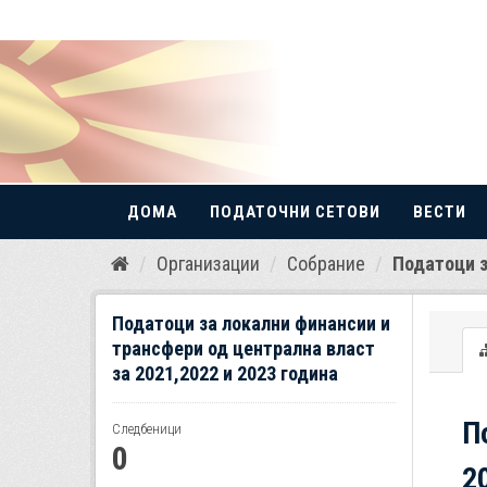
ДОМА
ПОДАТОЧНИ СЕТОВИ
ВЕСТИ
Прескокнете
Организации
Собрание
Податоци з
до
содржина
Податоци за локални финансии и
трансфери од централна власт
за 2021,2022 и 2023 година
П
Следбеници
0
2