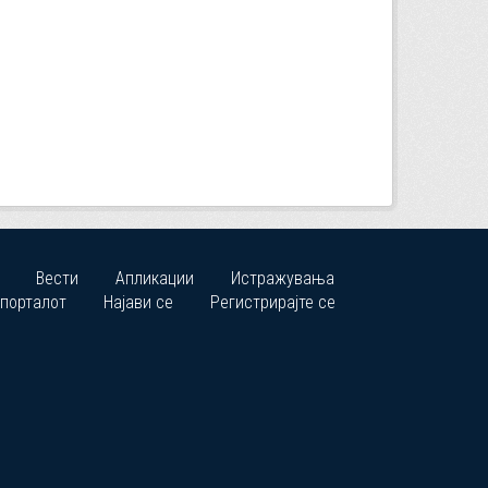
Вести
Апликации
Истражувања
 порталот
Најави се
Регистрирајте се