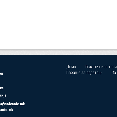
Дома
Податочни сетови
Барање за податоци
За
ри
ка
нија
ta@sobranie.mk
ranie.mk