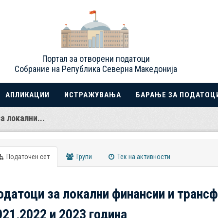
Портал за отворени податоци
Собрание на Република Северна Македонија
АПЛИКАЦИИ
ИСТРАЖУВАЊА
БАРАЊЕ ЗА ПОДАТОЦ
а локални...
Податочен сет
Групи
Тек на активности
одатоци за локални финансии и трансф
021,2022 и 2023 година