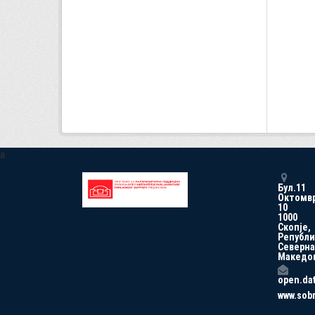
a
Бул.11
Октомв
10
1000
Скопје,
Републи
Северна
Македо
open.da
www.sob