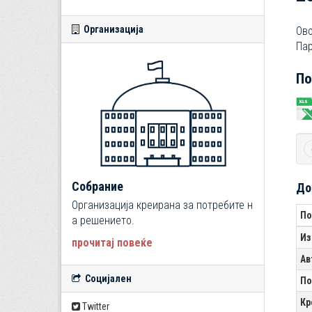
Организација
Ово
Пар
По
Собрание
До
Организација креирана за потребите н
По
а решението.
Из
прочитај повеќе
Ав
Социјален
По
Кр
Twitter