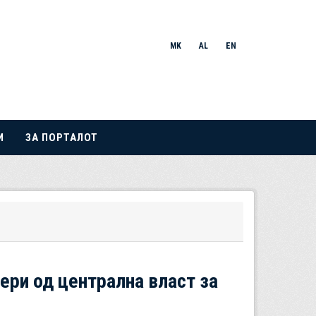
MK
AL
EN
И
ЗА ПОРТАЛОТ
ери од централна власт за