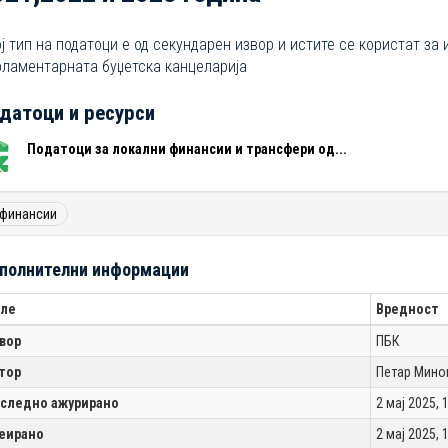
ј тип на податоци е од секундарен извор и истите се користат за
ламентарната буџетска канцеларија
датоци и ресурси
Податоци за локални финансии и трансфери од...
финансии
полнителни информации
ле
Вредност
вор
ПБК
тор
Петар Мино
следно ажурирано
2 мај 2025, 
еирано
2 мај 2025, 