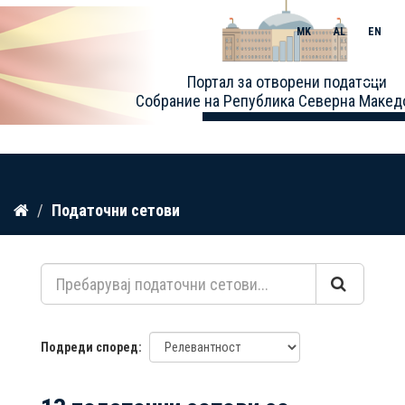
MK
AL
EN
Toggle
Портал за отворени податоци
naviga
Собрание на Република Северна Макед
Прескокнете
Податочни сетови
до
содржина
Подреди според