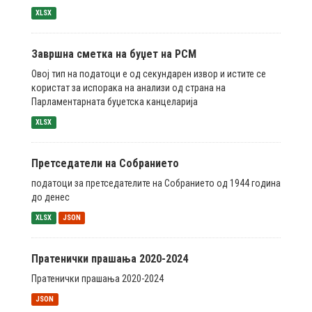
XLSX
Завршна сметка на буџет на РСМ
Овој тип на податоци е од секундарен извор и истите се
користат за испорака на анализи од страна на
Парламентарната буџетска канцеларија
XLSX
Претседатели на Собранието
податоци за претседателите на Собранието од 1944 година
до денес
XLSX
JSON
Пратенички прашања 2020-2024
Пратенички прашања 2020-2024
JSON