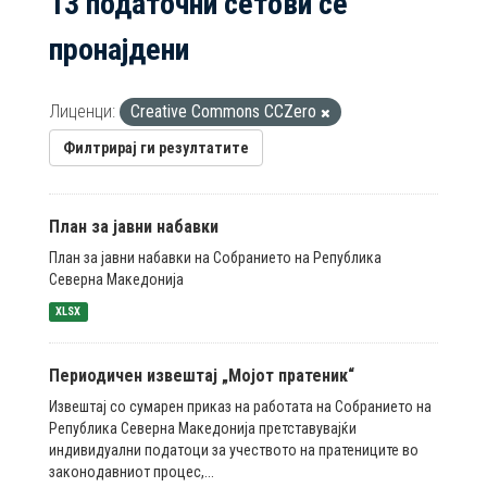
13 податочни сетови се
пронајдени
Лиценци:
Creative Commons CCZero
Филтрирај ги резултатите
План за јавни набавки
План за јавни набавки на Собранието на Република
Северна Македонија
XLSX
Периодичен извештај „Мојот пратеник“
Извештај со сумарен приказ на работата на Собранието на
Република Северна Македонија претставувајќи
индивидуални податоци за учеството на пратениците во
законодавниот процес,...