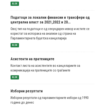
XLSX
Податоци за локални финансии и трансфери од
централна власт за 2021,2022 и 20...
Овој тип на податоци е од секундарен извор и истите се
користат за испорака на анализи од страна на
Парламентарната буџетска канцеларија
XLSX
Асистенти на пратениците
Контакт листа на асистентите во канцелариите за
комуникација на пратениците со граѓаните
XLSX
Изборни резултати
Изборни резултати од парламентарните избори од 1990
година до денес