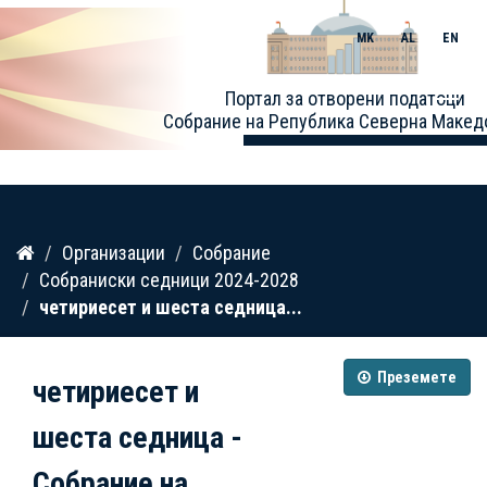
MK
AL
EN
Toggle
Портал за отворени податоци
naviga
Собрание на Република Северна Макед
Прескокнете
Организации
Собрание
до
Собраниски седници 2024-2028
содржина
четириесет и шеста седница...
Преземете
четириесет и
шеста седница -
Собрание на...