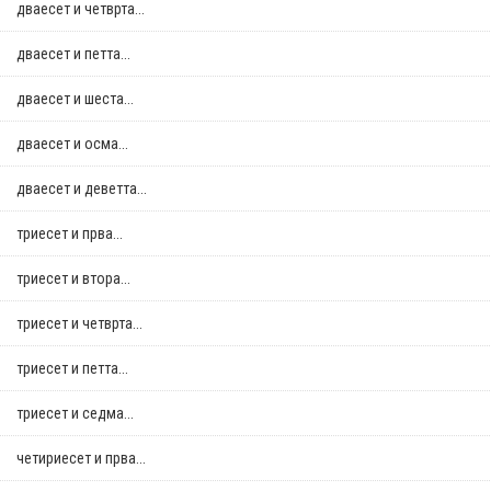
дваесет и четврта...
дваесет и петта...
дваесет и шеста...
дваесет и осма...
дваесет и деветта...
триесет и прва...
триесет и втора...
триесет и четврта...
триесет и петта...
триесет и седма...
четириесет и прва...