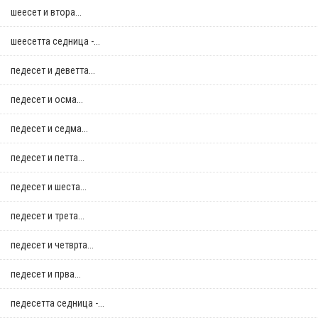
шеесет и втора...
шеесетта седница -...
педесет и деветта...
педесет и осма...
педесет и седма...
педесет и петта...
педесет и шеста...
педесет и трета...
педесет и четврта...
педесет и прва...
педесетта седница -...