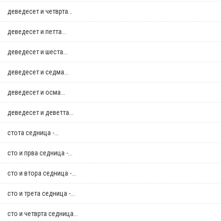
деведесет и четврта...
деведесет и петта...
деведесет и шеста...
деведесет и седма...
деведесет и осма...
деведесет и деветта...
стотa седница -...
сто и прва седница -...
сто и втора седница -...
сто и трета седница -...
сто и четврта седница...