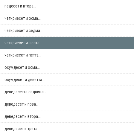
педесет и втора...
четириесет и осма...
четириесет и седма...
четириесет и шеста...
четириесет и петта...
осумдесет и осма...
осумдесет и деветта...
деведесетта седница -...
деведесет и прва...
деведесет и втора...
деведесет и трета...