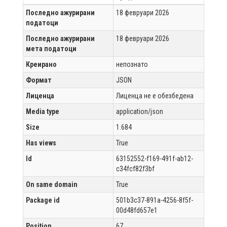
Последно ажурирани
18 февруари 2026
податоци
Последно ажурирани
18 февруари 2026
мета податоци
Креирано
непознато
Формат
JSON
Лиценца
Лиценца не е обезбедена
Media type
application/json
Size
1.684
Has views
True
Id
63152552-f169-491f-ab12-
c34fcf82f3bf
On same domain
True
Package id
501b3c37-891a-4256-8f5f-
00d48fd657e1
Position
67