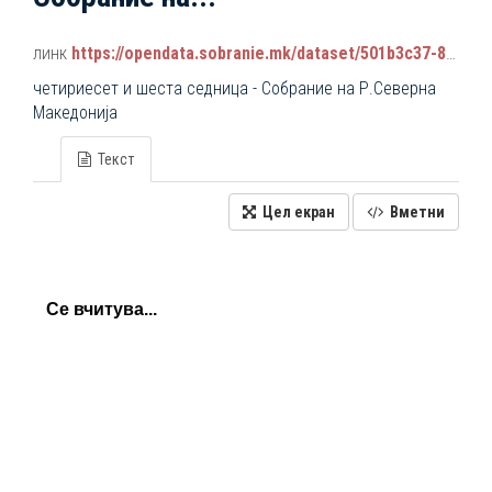
линк
https://opendata.sobranie.mk/dataset/501b3c37-891a-4256-8f5f-00d48fd657e1/resource/63152552-f169-491f-ab12-c34fcf82f3bf/download/plenarni_sednici_2024-2028.json
четириесет и шеста седница - Собрание на Р.Северна
Македонија
Текст
Цел екран
Вметни