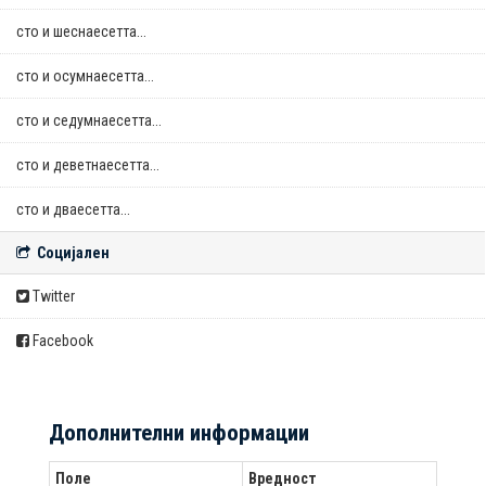
сто и шеснаесетта...
сто и осумнaесетта...
сто и седумнаесетта...
сто и деветнаесетта...
сто и дваесетта...
Социјален
Twitter
Facebook
Дополнителни информации
Поле
Вредност