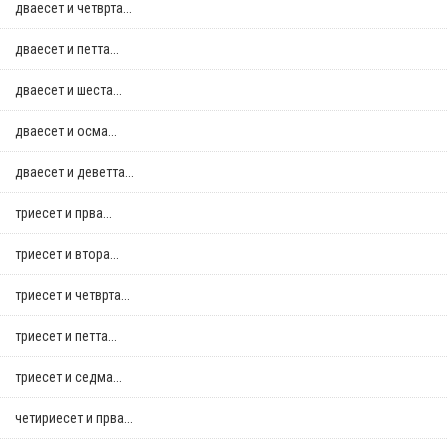
дваесет и четврта...
дваесет и петта...
дваесет и шеста...
дваесет и осма...
дваесет и деветта...
триесет и прва...
триесет и втора...
триесет и четврта...
триесет и петта...
триесет и седма...
четириесет и прва...