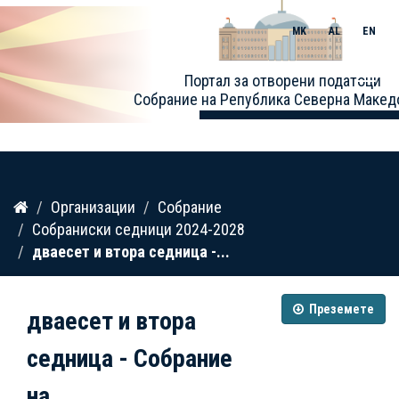
MK
AL
EN
Toggle
Портал за отворени податоци
naviga
Собрание на Република Северна Макед
Прескокнете
Организации
Собрание
до
Собраниски седници 2024-2028
содржина
дваесет и втора седница -...
Преземете
дваесет и втора
седница - Собрание
на...