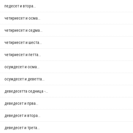
педесет и втора...
четириесет и осма...
четириесет и седма...
четириесет и шеста...
четириесет и петта...
осумдесет и осма...
осумдесет и деветта...
деведесетта седница -...
деведесет и прва...
деведесет и втора...
деведесет и трета...