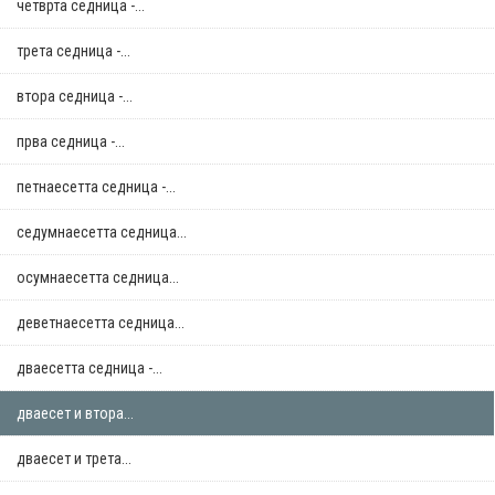
четврта седница -...
трета седница -...
втора седница -...
прва седница -...
петнаесетта седница -...
седумнаесетта седница...
осумнaесетта седница...
деветнаесетта седница...
дваесетта седница -...
дваесет и втора...
дваесет и трета...