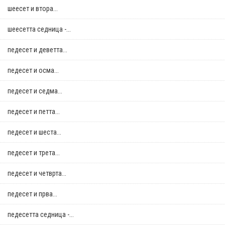
шеесет и втора...
шеесетта седница -...
педесет и деветта...
педесет и осма...
педесет и седма...
педесет и петта...
педесет и шеста...
педесет и трета...
педесет и четврта...
педесет и прва...
педесетта седница -...