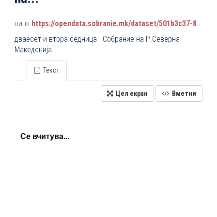
линк
https://opendata.sobranie.mk/dataset/501b3c37-891a-4256-8f5f-00d48fd657e1/resource/24d02220-0373-4deb-b3f4-ff7adae38425/download/plenarni_sednici_2024-2028.json
дваесет и втора седница - Собрание на Р.Северна
Македонија
Текст
Цел екран
Вметни