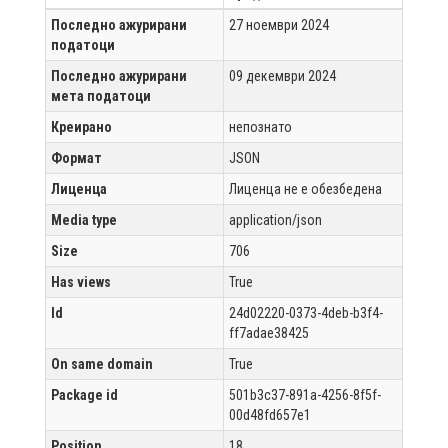
Последно ажурирани
27 ноември 2024
податоци
Последно ажурирани
09 декември 2024
мета податоци
Креирано
непознато
Формат
JSON
Лиценца
Лиценца не е обезбедена
Media type
application/json
Size
706
Has views
True
Id
24d02220-0373-4deb-b3f4-
ff7adae38425
On same domain
True
Package id
501b3c37-891a-4256-8f5f-
00d48fd657e1
Position
18