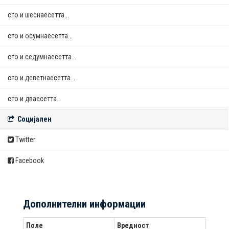
сто и шеснаесетта...
сто и осумнaесетта...
сто и седумнаесетта...
сто и деветнаесетта...
сто и дваесетта...
Социјален
Twitter
Facebook
Дополнителни информации
Поле
Вредност