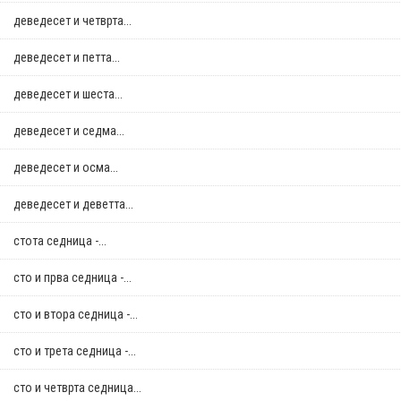
деведесет и четврта...
деведесет и петта...
деведесет и шеста...
деведесет и седма...
деведесет и осма...
деведесет и деветта...
стотa седница -...
сто и прва седница -...
сто и втора седница -...
сто и трета седница -...
сто и четврта седница...