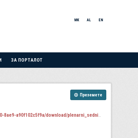
MK
AL
EN
И
ЗА ПОРТАЛОТ
Преземете
102c5f9a/download/plenarni_sednici_2024-2028.json