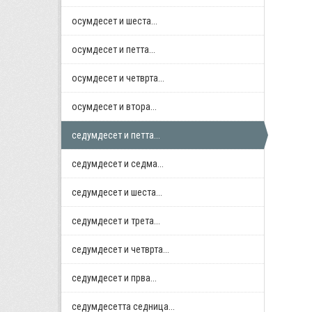
осумдесет и шеста...
осумдесет и петта...
осумдесет и четврта...
осумдесет и втора...
седумдесет и петта...
седумдесет и седма...
седумдесет и шеста...
седумдесет и трета...
седумдесет и четврта...
седумдесет и прва...
седумдесетта седница...