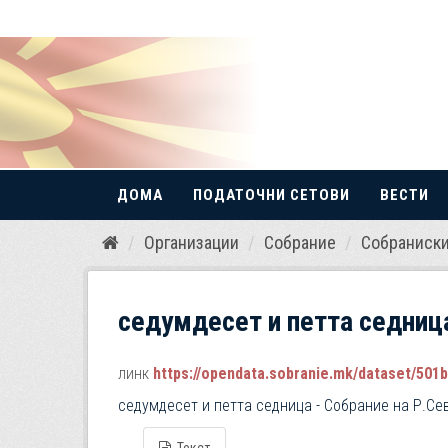
ДОМА
ПОДАТОЧНИ СЕТОВИ
ВЕСТИ
Прескокнете
Организации
Собрание
Собраниски
до
содржина
седумдесет и петта седница
линк
https://opendata.sobranie.mk/dataset/501b3c3
седумдесет и петта седница - Собрание на Р.Се