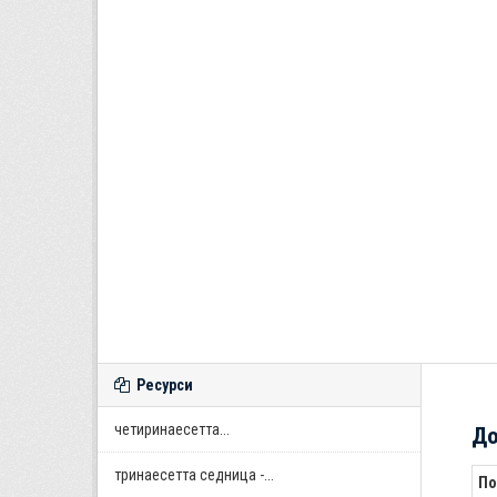
Ресурси
четиринаесетта...
До
тринаесетта седница -...
По