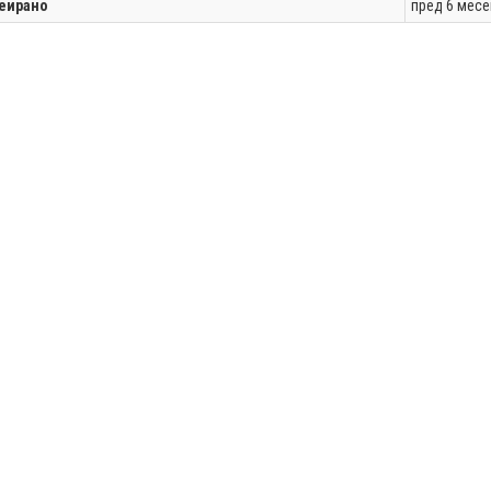
еирано
пред 6 мес