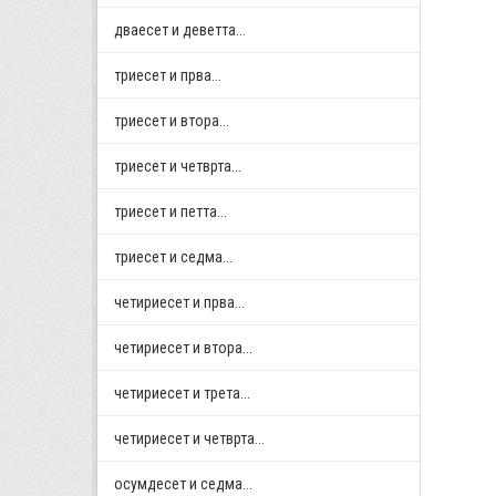
дваесет и деветта...
триесет и прва...
триесет и втора...
триесет и четврта...
триесет и петта...
триесет и седма...
четириесет и прва...
четириесет и втора...
четириесет и трета...
четириесет и четврта...
осумдесет и седма...