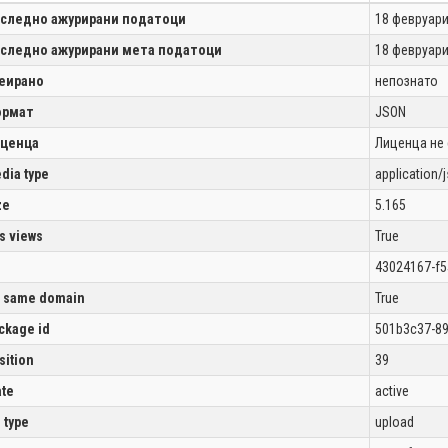
следно ажурирани податоци
18 февруари
следно ажурирани мета податоци
18 февруари
еирано
непознато
рмат
JSON
ценца
Лиценца не
dia type
application/
ze
5.165
s views
True
43024167-f5
 same domain
True
ckage id
501b3c37-89
sition
39
ate
active
l type
upload