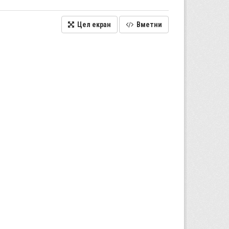
Цел екран
Вметни