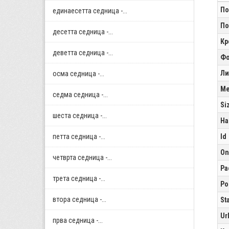
По
единаесетта седница -...
По
десетта седница -...
Кр
деветта седница -...
Фо
Ли
осма седница -...
Me
седма седница -...
Si
шеста седница -...
Ha
петта седница -...
Id
On
четврта седница -...
Pa
трета седница -...
Po
втора седница -...
St
Ur
прва седница -...