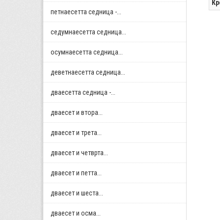
Кр
петнаесетта седница -...
седумнаесетта седница...
осумнaесетта седница...
деветнаесетта седница...
дваесетта седница -...
дваесет и втора...
дваесет и трета...
дваесет и четврта...
дваесет и петта...
дваесет и шеста...
дваесет и осма...