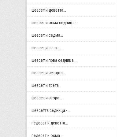
шеесет и деветта...
шеесет и осма седница...
шеесет и седма...
шеесет и шеста...
шеесет и прва седница...
шеесет и четврта...
шеесет и трета...
шеесет и втора...
шеесетта седница -...
педесет и деветта...
педесет и осма...