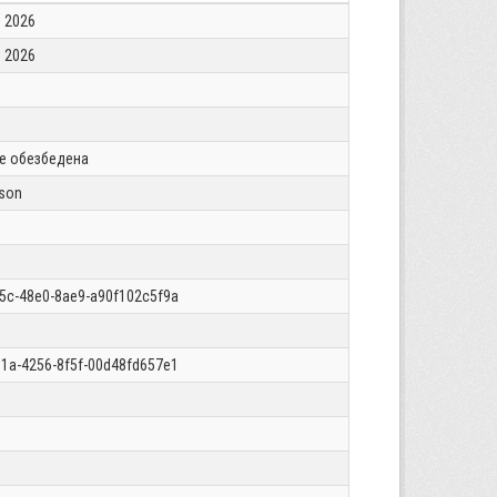
 2026
 2026
 е обезбедена
json
5c-48e0-8ae9-a90f102c5f9a
1a-4256-8f5f-00d48fd657e1