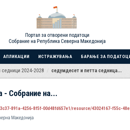
Портал за отворени податоци
Собрание на Република Северна Македонија
АПЛИКАЦИИ
ИСТРАЖУВАЊА
БАРАЊЕ ЗА ПОДАТОЦ
 седници 2024-2028
седумдесет и петта седница...
 - Собрание на...
7-891a-4256-8f5f-00d48fd657e1/resource/43024167-f55c-48e0-8ae9-a90f
верна Македонија