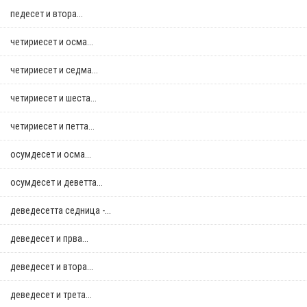
педесет и втора...
четириесет и осма...
четириесет и седма...
четириесет и шеста...
четириесет и петта...
осумдесет и осма...
осумдесет и деветта...
деведесетта седница -...
деведесет и прва...
деведесет и втора...
деведесет и трета...