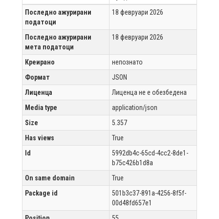
Последно ажурирани
18 февруари 2026
податоци
Последно ажурирани
18 февруари 2026
мета податоци
Креирано
непознато
Формат
JSON
Лиценца
Лиценца не е обезбедена
Media type
application/json
Size
5.357
Has views
True
Id
5992db4c-65cd-4cc2-8de1-
b75c426b1d8a
On same domain
True
Package id
501b3c37-891a-4256-8f5f-
00d48fd657e1
Position
55