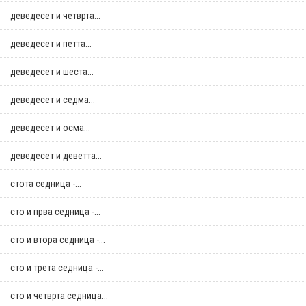
деведесет и четврта...
деведесет и петта...
деведесет и шеста...
деведесет и седма...
деведесет и осма...
деведесет и деветта...
стотa седница -...
сто и прва седница -...
сто и втора седница -...
сто и трета седница -...
сто и четврта седница...