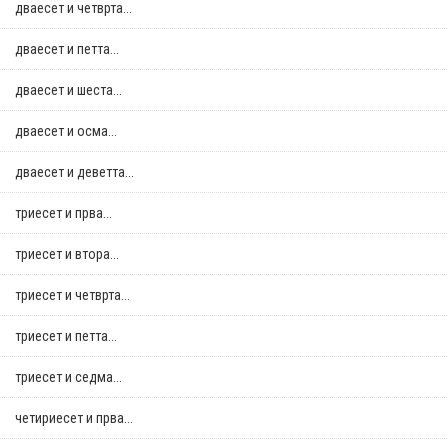
дваесет и четврта...
дваесет и петта...
дваесет и шеста...
дваесет и осма...
дваесет и деветта...
триесет и прва...
триесет и втора...
триесет и четврта...
триесет и петта...
триесет и седма...
четириесет и прва...