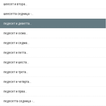
шеесет и втора...
шеесетта седница -...
педесет и деветта...
педесет и осма...
педесет и седма...
педесет и петта...
педесет и шеста...
педесет и трета...
педесет и четврта...
педесет и прва...
педесетта седница -...