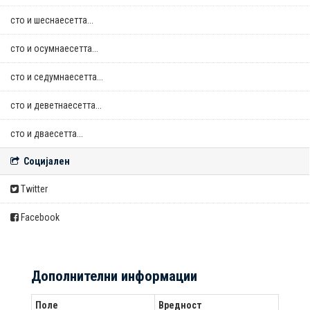
сто и шеснаесетта...
сто и осумнaесетта...
сто и седумнаесетта...
сто и деветнаесетта...
сто и дваесетта...
Социјален
Twitter
Facebook
Дополнителни информации
Поле
Вредност