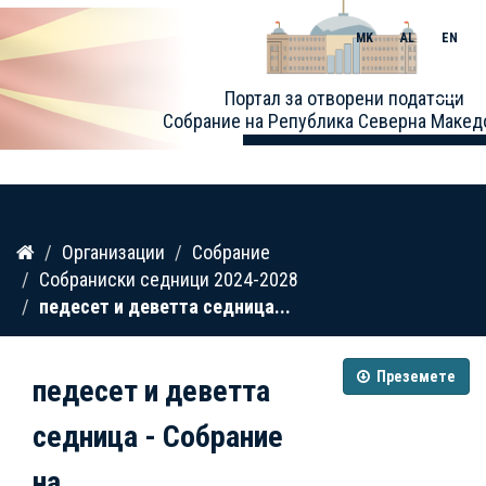
MK
AL
EN
Toggle
Портал за отворени податоци
naviga
Собрание на Република Северна Макед
Прескокнете
Организации
Собрание
до
Собраниски седници 2024-2028
содржина
педесет и деветта седница...
Преземете
педесет и деветта
седница - Собрание
на...