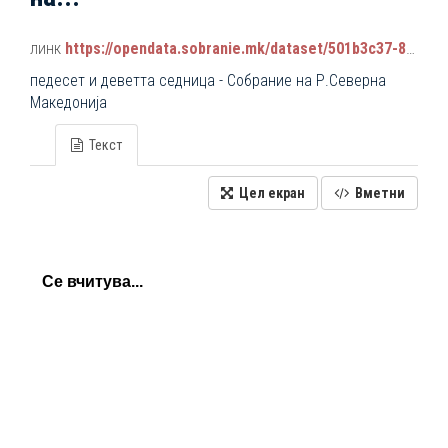
линк
https://opendata.sobranie.mk/dataset/501b3c37-891a-4256-8f5f-00d48fd657e1/resource/5992db4c-65cd-4cc2-8de1-b75c426b1d8a/download/plenarni_sednici_2024-2028.json
педесет и деветта седница - Собрание на Р.Северна
Македонија
Текст
Цел екран
Вметни