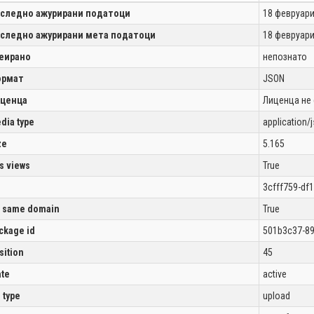
следно ажурирани податоци
18 февруари
следно ажурирани мета податоци
18 февруари
еирано
непознато
рмат
JSON
ценца
Лиценца не
dia type
application/
ze
5.165
s views
True
3cfff759-df
 same domain
True
ckage id
501b3c37-89
sition
45
ate
active
l type
upload