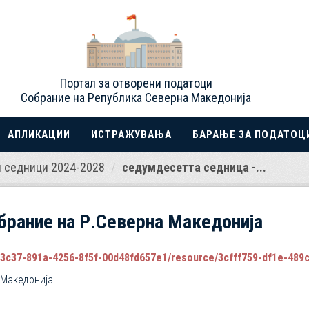
Портал за отворени податоци
Собрание на Република Северна Македонија
АПЛИКАЦИИ
ИСТРАЖУВАЊА
БАРАЊЕ ЗА ПОДАТОЦ
 седници 2024-2028
седумдесетта седница -...
брание на Р.Северна Македонија
7-891a-4256-8f5f-00d48fd657e1/resource/3cfff759-df1e-489c-8a83-d0656
 Македонија