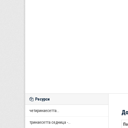
Ресурси
четиринаесетта...
До
тринаесетта седница -...
По