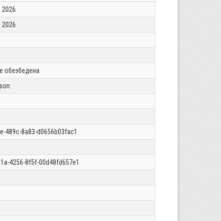
 2026
 2026
 е обезбедена
json
1e-489c-8a83-d0656b03fac1
1a-4256-8f5f-00d48fd657e1