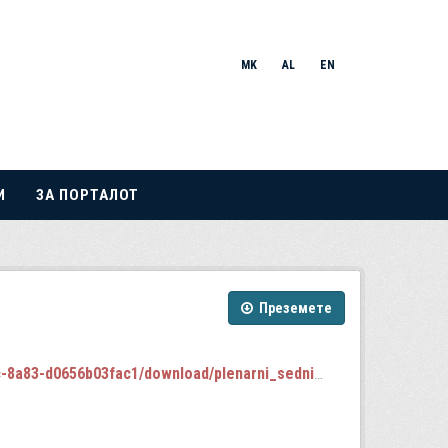
MK
AL
EN
И
ЗА ПОРТАЛОТ
Преземете
b03fac1/download/plenarni_sednici_2024-2028.json