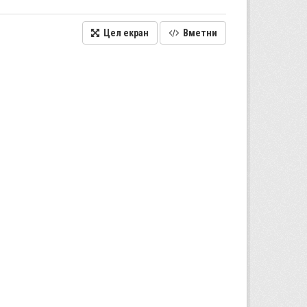
Цел екран
Вметни