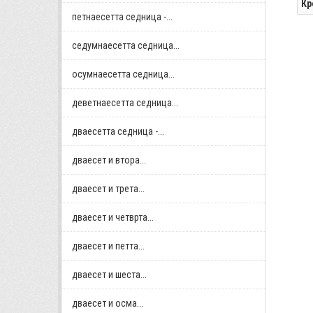
Кр
петнаесетта седница -...
седумнаесетта седница...
осумнaесетта седница...
деветнаесетта седница...
дваесетта седница -...
дваесет и втора...
дваесет и трета...
дваесет и четврта...
дваесет и петта...
дваесет и шеста...
дваесет и осма...