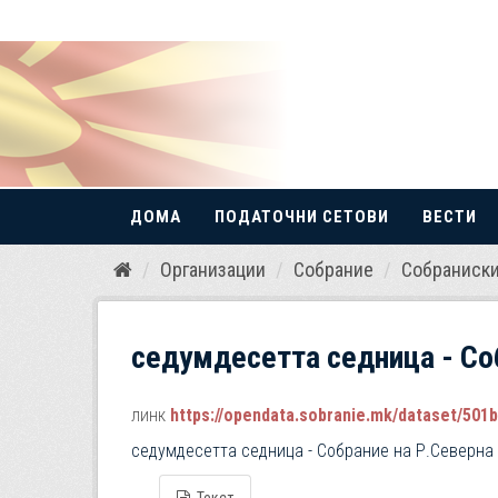
ДОМА
ПОДАТОЧНИ СЕТОВИ
ВЕСТИ
Прескокнете
Организации
Собрание
Собраниски
до
содржина
седумдесетта седница - Со
линк
https://opendata.sobranie.mk/dataset/501b3c3
седумдесетта седница - Собрание на Р.Северна