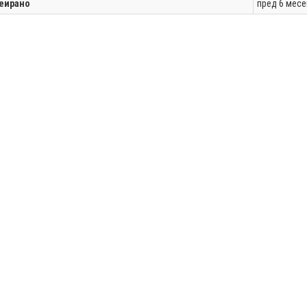
еирано
пред 6 мес