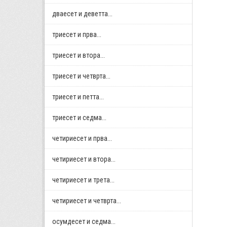
дваесет и деветта...
триесет и прва...
триесет и втора...
триесет и четврта...
триесет и петта...
триесет и седма...
четириесет и прва...
четириесет и втора...
четириесет и трета...
четириесет и четврта...
осумдесет и седма...