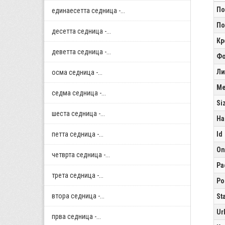
По
единаесетта седница -...
По
десетта седница -...
Кр
деветта седница -...
Фо
Ли
осма седница -...
Me
седма седница -...
Si
шеста седница -...
Ha
петта седница -...
Id
On
четврта седница -...
Pa
трета седница -...
Po
втора седница -...
St
Ur
прва седница -...