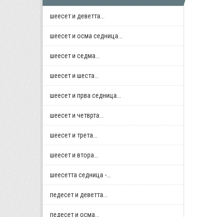
шеесет и деветта...
шеесет и осма седница...
шеесет и седма...
шеесет и шеста...
шеесет и прва седница...
шеесет и четврта...
шеесет и трета...
шеесет и втора...
шеесетта седница -...
педесет и деветта...
педесет и осма...