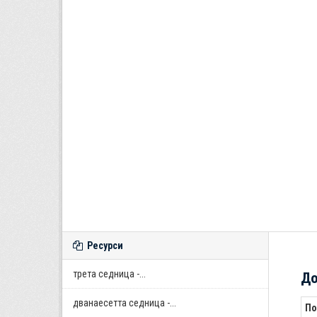
Ресурси
трета седница -...
До
дванаесетта седница -...
По