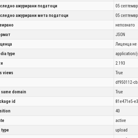
следно ажурирани податоци
05 септемвр
следно ажурирани мета податоци
05 септемвр
еирано
непознато
рмат
JSON
ценца
Лиценца не
dia type
application/
ze
2.193
s views
True
df950112-cb
 same domain
True
ckage id
81e471e5-e
sition
40
ate
active
l type
upload