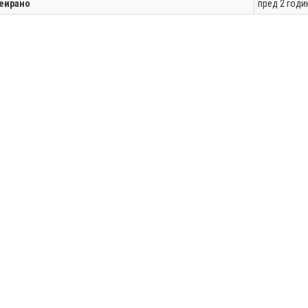
еирано
пред 2 годи