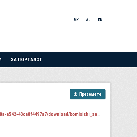
MK
AL
EN
И
ЗА ПОРТАЛОТ
Преземете
f4497a7/download/komisiski_sednici_2024-2028.json