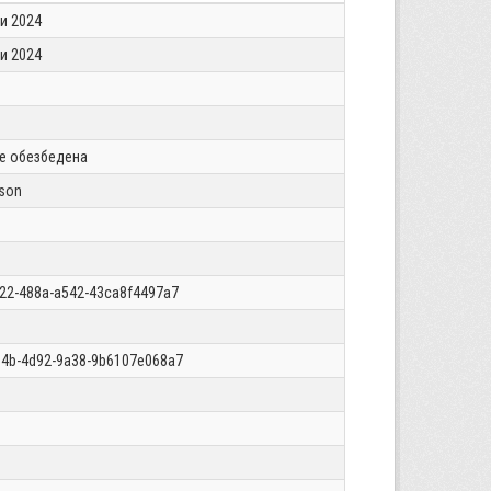
и 2024
и 2024
 е обезбедена
json
22-488a-a542-43ca8f4497a7
34b-4d92-9a38-9b6107e068a7