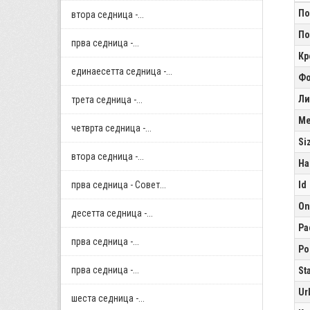
По
втора седница -...
По
прва седница -...
Кр
единаесетта седница -...
Фо
Ли
трета седница -...
Me
четврта седница -...
Si
втора седница -...
Ha
прва седница - Совет...
Id
On
десетта седница -...
Pa
прва седница -...
Po
прва седница -...
St
Ur
шеста седница -...