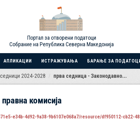
Портал за отворени податоци
Собрание на Република Северна Македонија
АПЛИКАЦИИ
ИСТРАЖУВАЊА
БАРАЊЕ ЗА ПОДАТОЦ
седници 2024-2028
прва седница - Законодавно...
 правна комисија
5-e34b-4d92-9a38-9b6107e068a7/resource/df950112-cb22-488a-a542-43ca8