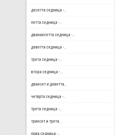
десетта седница -...
петта седница -...
дванаесетта седница -...
деветта седница -...
трета седница -...
втора седница -...
дваесет и деветта...
четврта седница -...
трета седница -...
триесет и трета...
прва седница -...