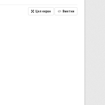
Цел екран
Вметни