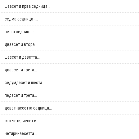
шеесет и прва седница...
седма седница -...
петта седница -...
дваесет и втора...
шеесет и деветта...
дваесет и трета...
седумдесет и шеста...
педесет и трета...
деветнаесетта седница...
сто четириесет и...
четиринаесетта...