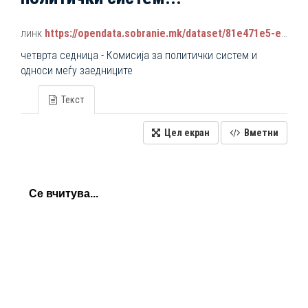
линк
https://opendata.sobranie.mk/dataset/81e471e5-e34b-4d92-9a38-9b6107e068a7/resource/b62ae274-9ae8-44b0-9534-3d2ce34bcea0/download/komisiski_sednici_2024-2028.json
четврта седница - Комисија за политички систем и
односи меѓу заедниците
Текст
Цел екран
Вметни