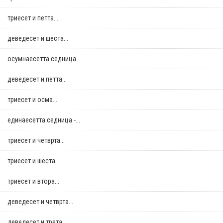
триесет и петта...
деведесет и шеста...
осумнaесетта седница...
деведесет и петта...
триесет и осма...
единаесетта седница -...
триесет и четврта...
триесет и шеста...
триесет и втора...
деведесет и четврта...
деведесет и трета...