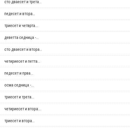
сто дваесет и трета...
педесет и втора...
триесет и четврта...
деветта седница -...
сто дваесет и втора...
четириесет и петта...
педесет и прва...
осма седница -...
триесет и трета...
четириесет и втора...
триесет и втора...