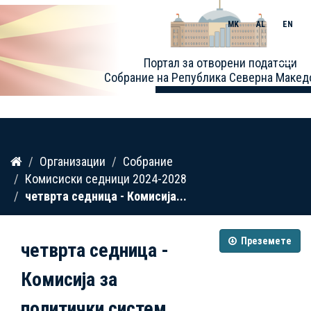
MK
AL
EN
Toggle
Портал за отворени податоци
naviga
Собрание на Република Северна Макед
Прескокнете
Организации
Собрание
до
Комисиски седници 2024-2028
содржина
четврта седница - Комисија...
Преземете
четврта седница -
Комисија за
политички систем...