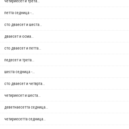
четириесет и трета...
петта седница -...
сто дваесет и шеста...
дваесет и осма...
сто дваесет и петта...
педесет и трета...
шеста седница -...
сто дваесет и четврта...
четириесет и шеста...
деветнаесетта седница...
четириесетта седница...