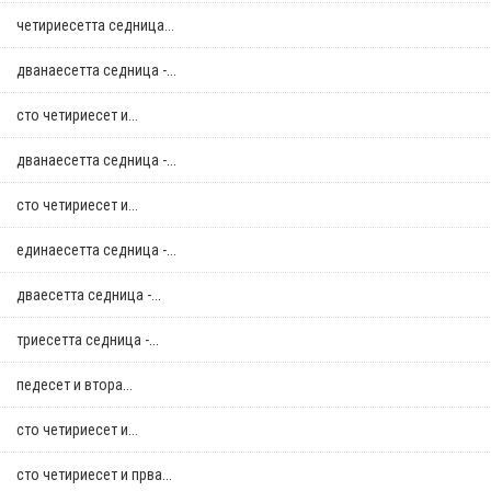
четириесетта седница...
дванаесетта седница -...
сто четириесет и...
дванаесетта седница -...
сто четириесет и...
единаесетта седница -...
дваесетта седница -...
триесетта седница -...
педесет и втора...
сто четириесет и...
сто четириесет и прва...