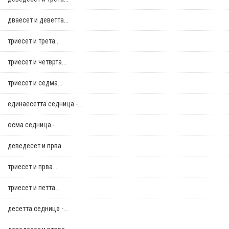
дваесет и деветта...
триесет и трета...
триесет и четврта...
триесет и седма...
единаесетта седница -...
осма седница -...
деведесет и прва...
триесет и прва...
триесет и петта...
десетта седница -...