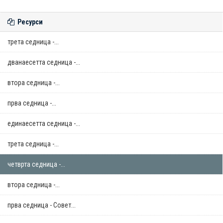
Ресурси
трета седница -...
дванаесетта седница -...
втора седница -...
прва седница -...
единаесетта седница -...
трета седница -...
четврта седница -...
втора седница -...
прва седница - Совет...