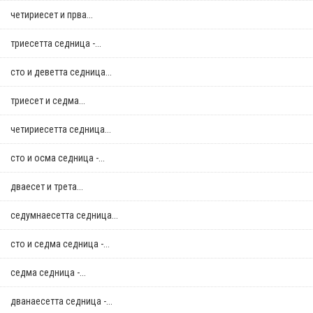
четириесет и прва...
триесетта седница -...
сто и деветта седница...
триесет и седма...
четириесетта седница...
сто и осма седница -...
дваесет и трета...
седумнаесетта седница...
сто и седма седница -...
седма седница -...
дванаесетта седница -...