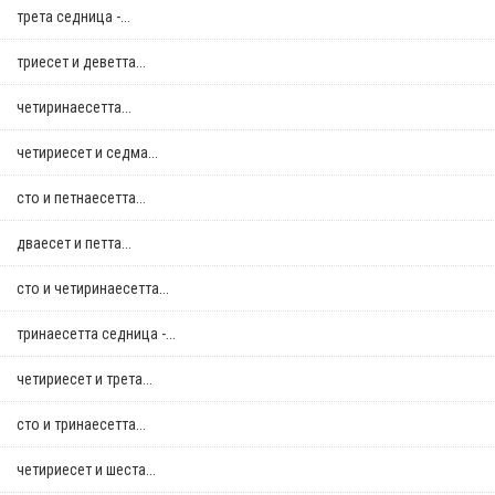
трета седница -...
триесет и деветта...
четиринаесетта...
четириесет и седма...
сто и петнаесетта...
дваесет и петта...
сто и четиринаесетта...
тринаесетта седница -...
четириесет и трета...
сто и тринаесетта...
четириесет и шеста...