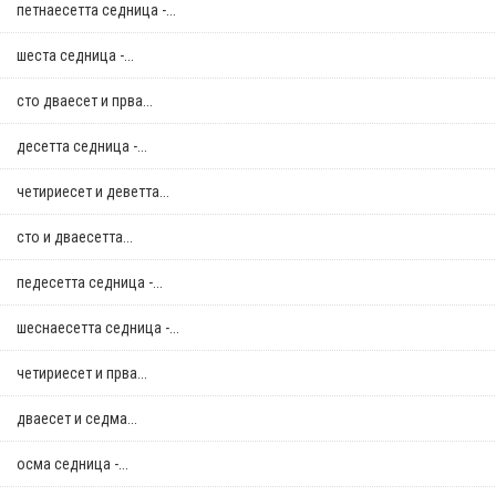
петнаесетта седница -...
шеста седница -...
сто дваесет и прва...
десетта седница -...
четириесет и деветта...
сто и дваесетта...
педесетта седница -...
шеснаесетта седница -...
четириесет и прва...
дваесет и седма...
осма седница -...