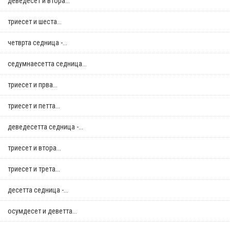
деведесет и втора...
триесет и шеста...
четврта седница -...
седумнаесетта седница...
триесет и прва...
триесет и петта...
деведесетта седница -...
триесет и втора...
триесет и трета...
десетта седница -...
осумдесет и деветта...