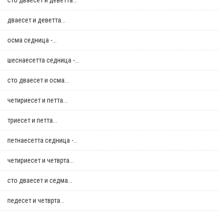
сто дваесет и деветта...
дваесет и деветта...
осма седница -...
шеснаесетта седница -...
сто дваесет и осма...
четириесет и петта...
триесет и петта...
петнаесетта седница -...
четириесет и четврта...
сто дваесет и седма...
педесет и четврта...