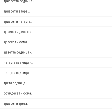
триесетта седница -...
триесет и втора...
триесет и четврта...
дваесет и деветта...
дваесет и осма...
деветта седница -...
четврта седница -...
четврта седница -...
трета седница -...
осумдесет и осма...
триесет и трета...