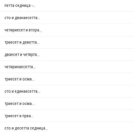
петта седница -...
сто и дванаесетта...
четириесет и втора...
триесет и деветта...
дваесет и четврта...
четиринаесетта...
триесет и осма...
сто и единаесетта...
триесет и осма...
триесет и прва...
сто и десетта седница...