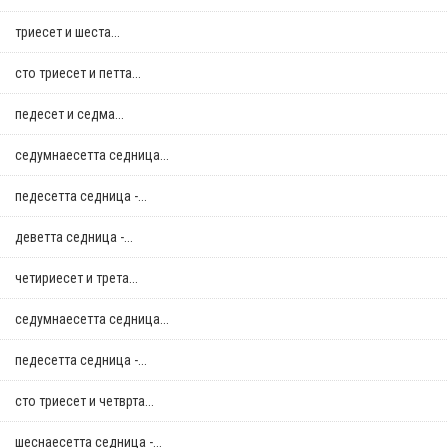
триесет и шеста...
сто триесет и петта...
педесет и седма...
седумнаесетта седница...
педесетта седница -...
деветта седница -...
четириесет и трета...
седумнаесетта седница...
педесетта седница -...
сто триесет и четврта...
шеснаесетта седница -...