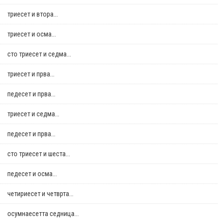
триесет и втора...
триесет и осма...
сто триесет и седма...
триесет и прва...
педесет и прва...
триесет и седма...
педесет и прва...
сто триесет и шеста...
педесет и осма...
четириесет и четврта...
осумнaесетта седница...