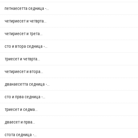
петнаесетта седница -...
четириесет и четврта...
четириесет и трета...
сто и втора седница -...
триесет и четврта...
четириесет и втора...
дванаесетта седница -...
сто и прва седница -...
триесет и седма...
дваесет и прва...
стотa седница -...