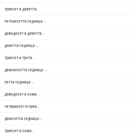
триесет и деветта...
петнаесетта седница -...
деведесет и деветта...
деветта седница -...
триесет и трета...
дванаесетта седница -...
петта седница -...
деведесет и осма...
четириесет и прва...
дваесетта седница -...
триесет и осма...