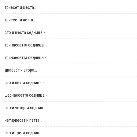
триесет и шеста...
триесет и петта...
сто и шеста седница -...
тринаесетта седница -...
тринаесетта седница -...
дваесет и втора...
сто и петта седница -...
шеснаесетта седница -...
сто и четврта седница...
четириесет и петта...
сто и трета седница -...