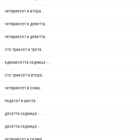
четириесет и втора...
четириесет и деветта...
четириесет и деветта...
сто триесет и трета...
единаесетта седница -...
сто триесет и втора...
четириесет и осма...
педесет и шеста...
десетта седница -...
десетта седница -...
четириесет и седма...