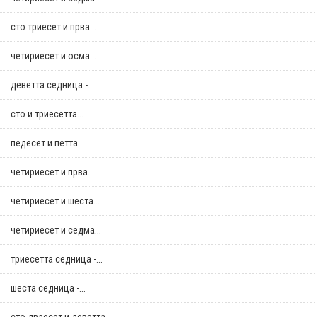
сто триесет и прва...
четириесет и осма...
деветта седница -...
сто и триесетта...
педесет и петта...
четириесет и прва...
четириесет и шеста...
четириесет и седма...
триесетта седница -...
шеста седница -...