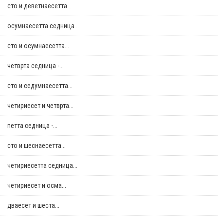
сто и деветнаесетта...
осумнaесетта седница...
сто и осумнaесетта...
четврта седница -...
сто и седумнаесетта...
четириесет и четврта...
петта седница -...
сто и шеснаесетта...
четириесетта седница...
четириесет и осма...
дваесет и шеста...