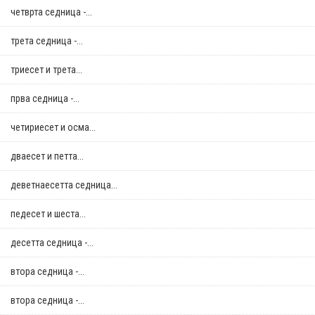
четврта седница -...
трета седница -...
триесет и трета...
прва седница -...
четириесет и осма...
дваесет и петта...
деветнаесетта седница...
педесет и шеста...
десетта седница -...
втора седница -...
втора седница -...