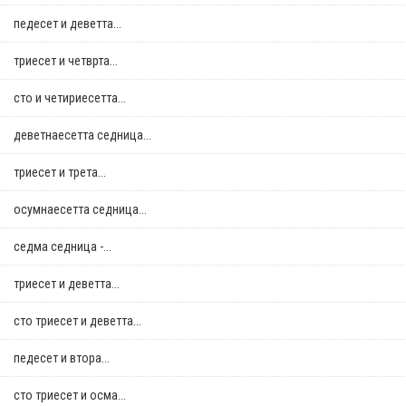
педесет и деветта...
триесет и четврта...
сто и четириесетта...
деветнаесетта седница...
триесет и трета...
осумнaесетта седница...
седма седница -...
триесет и деветта...
сто триесет и деветта...
педесет и втора...
сто триесет и осма...