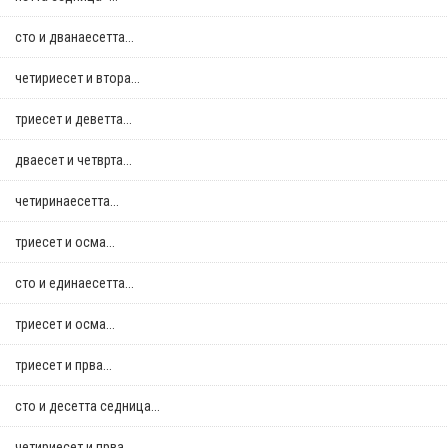
сто и дванаесетта...
четириесет и втора...
триесет и деветта...
дваесет и четврта...
четиринаесетта...
триесет и осма...
сто и единаесетта...
триесет и осма...
триесет и прва...
сто и десетта седница...
четириесет и прва...