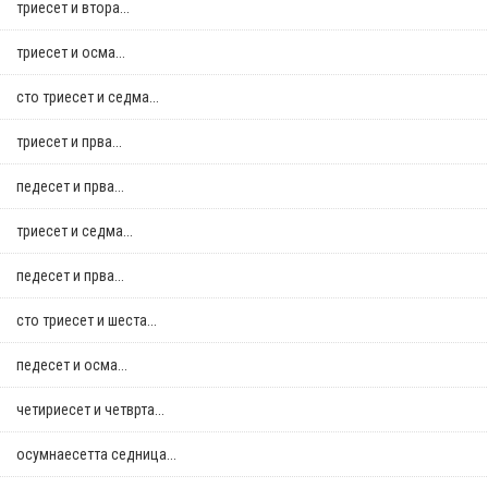
триесет и втора...
триесет и осма...
сто триесет и седма...
триесет и прва...
педесет и прва...
триесет и седма...
педесет и прва...
сто триесет и шеста...
педесет и осма...
четириесет и четврта...
осумнaесетта седница...