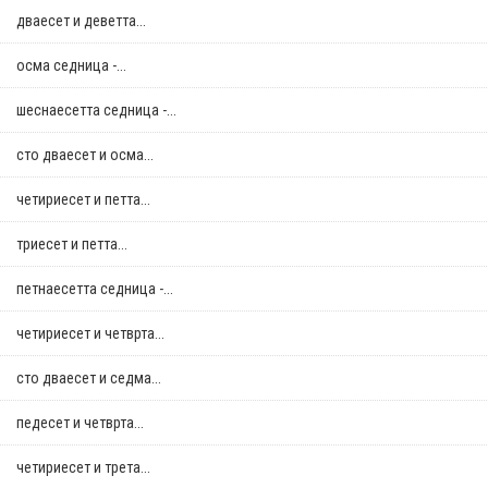
дваесет и деветта...
осма седница -...
шеснаесетта седница -...
сто дваесет и осма...
четириесет и петта...
триесет и петта...
петнаесетта седница -...
четириесет и четврта...
сто дваесет и седма...
педесет и четврта...
четириесет и трета...