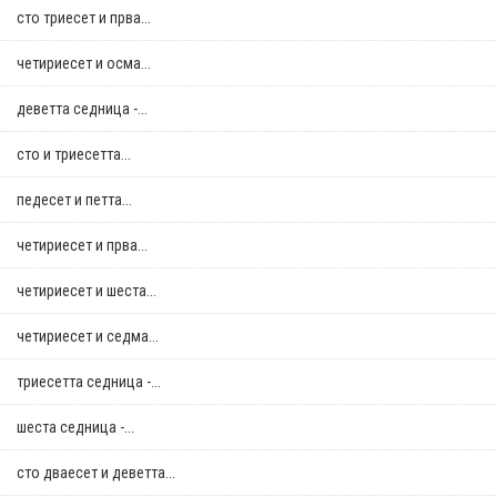
сто триесет и прва...
четириесет и осма...
деветта седница -...
сто и триесетта...
педесет и петта...
четириесет и прва...
четириесет и шеста...
четириесет и седма...
триесетта седница -...
шеста седница -...
сто дваесет и деветта...