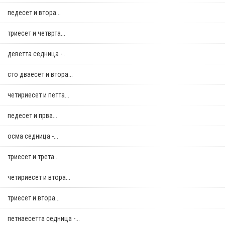
педесет и втора...
триесет и четврта...
деветта седница -...
сто дваесет и втора...
четириесет и петта...
педесет и прва...
осма седница -...
триесет и трета...
четириесет и втора...
триесет и втора...
петнаесетта седница -...