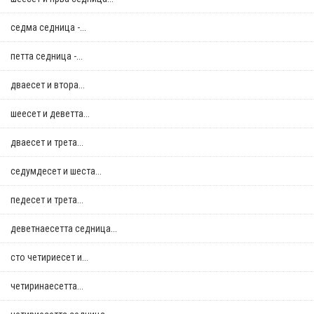
седма седница -...
петта седница -...
дваесет и втора...
шеесет и деветта...
дваесет и трета...
седумдесет и шеста...
педесет и трета...
деветнаесетта седница...
сто четириесет и...
четиринаесетта...