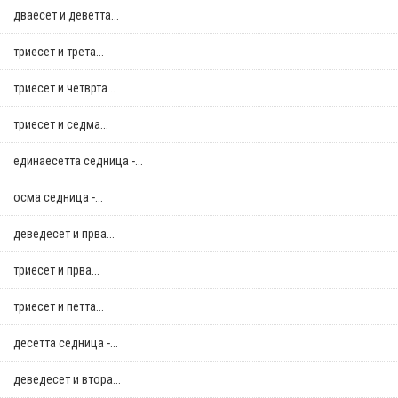
дваесет и деветта...
триесет и трета...
триесет и четврта...
триесет и седма...
единаесетта седница -...
осма седница -...
деведесет и прва...
триесет и прва...
триесет и петта...
десетта седница -...
деведесет и втора...