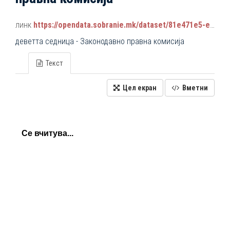
линк
https://opendata.sobranie.mk/dataset/81e471e5-e34b-4d92-9a38-9b6107e068a7/resource/2699f780-ffc4-48ec-aa75-eaf43194ba22/download/komisiski_sednici_2024-2028.json
деветта седница - Законодавно правна комисија
Текст
Цел екран
Вметни