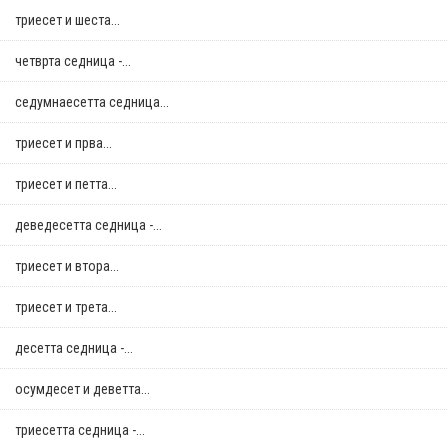
триесет и шеста...
четврта седница -...
седумнаесетта седница...
триесет и прва...
триесет и петта...
деведесетта седница -...
триесет и втора...
триесет и трета...
десетта седница -...
осумдесет и деветта...
триесетта седница -...