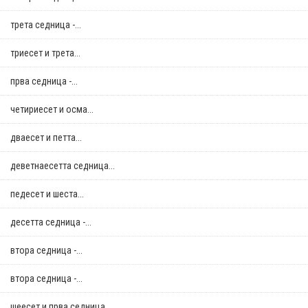
трета седница -...
триесет и трета...
прва седница -...
четириесет и осма...
дваесет и петта...
деветнаесетта седница...
педесет и шеста...
десетта седница -...
втора седница -...
втора седница -...
шеесет и прва седница...