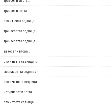
триесет и шеста...
триесет и петта...
сто и шеста седница -...
тринаесетта седница -...
тринаесетта седница -...
дваесет и втора...
сто и петта седница -...
шеснаесетта седница -...
сто и четврта седница...
четириесет и петта...
сто и трета седница -...