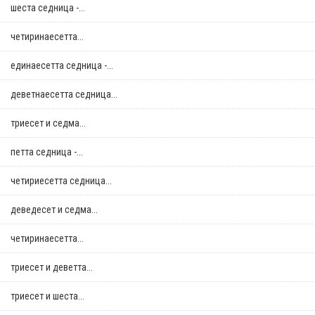
шеста седница -...
четиринаесетта...
единаесетта седница -...
деветнаесетта седница...
триесет и седма...
петта седница -...
четириесетта седница...
деведесет и седма...
четиринаесетта...
триесет и деветта...
триесет и шеста...