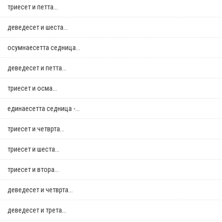
триесет и петта...
деведесет и шеста...
осумнaесетта седница...
деведесет и петта...
триесет и осма...
единаесетта седница -...
триесет и четврта...
триесет и шеста...
триесет и втора...
деведесет и четврта...
деведесет и трета...