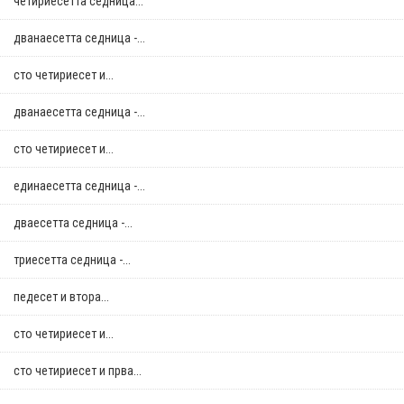
четириесетта седница...
дванаесетта седница -...
сто четириесет и...
дванаесетта седница -...
сто четириесет и...
единаесетта седница -...
дваесетта седница -...
триесетта седница -...
педесет и втора...
сто четириесет и...
сто четириесет и прва...