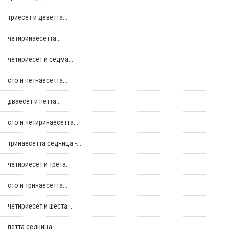
триесет и деветта...
четиринаесетта...
четириесет и седма...
сто и петнаесетта...
дваесет и петта...
сто и четиринаесетта...
тринаесетта седница -...
четириесет и трета...
сто и тринаесетта...
четириесет и шеста...
петта седница -...