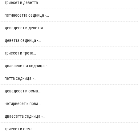
триесет и деветта...
петнаесетта седница -...
деведесет и деветта...
деветта седница -...
триесет и трета...
дванаесетта седница -...
петта седница -...
деведесет и осма...
четириесет и прва...
дваесетта седница -...
триесет и осма...