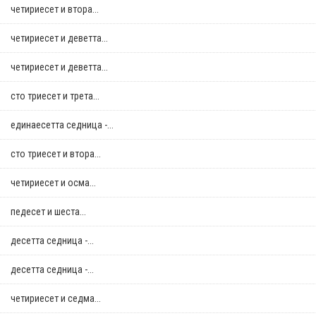
четириесет и втора...
четириесет и деветта...
четириесет и деветта...
сто триесет и трета...
единаесетта седница -...
сто триесет и втора...
четириесет и осма...
педесет и шеста...
десетта седница -...
десетта седница -...
четириесет и седма...