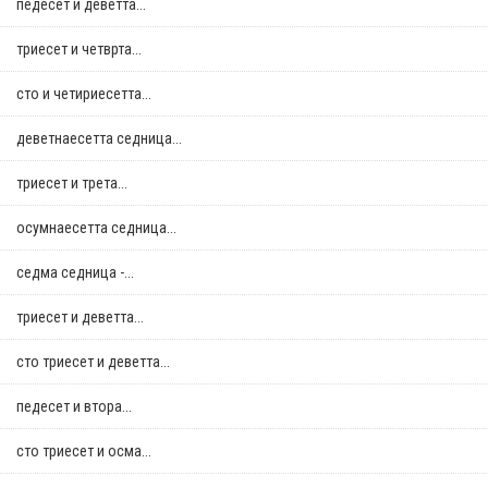
педесет и деветта...
триесет и четврта...
сто и четириесетта...
деветнаесетта седница...
триесет и трета...
осумнaесетта седница...
седма седница -...
триесет и деветта...
сто триесет и деветта...
педесет и втора...
сто триесет и осма...