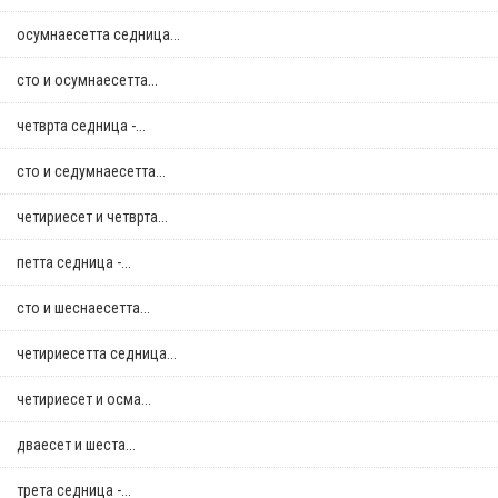
осумнaесетта седница...
сто и осумнaесетта...
четврта седница -...
сто и седумнаесетта...
четириесет и четврта...
петта седница -...
сто и шеснаесетта...
четириесетта седница...
четириесет и осма...
дваесет и шеста...
трета седница -...