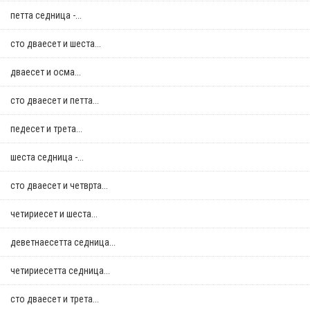
петта седница -...
сто дваесет и шеста...
дваесет и осма...
сто дваесет и петта...
педесет и трета...
шеста седница -...
сто дваесет и четврта...
четириесет и шеста...
деветнаесетта седница...
четириесетта седница...
сто дваесет и трета...