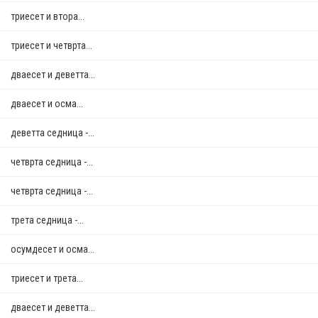
триесет и втора...
триесет и четврта...
дваесет и деветта...
дваесет и осма...
деветта седница -...
четврта седница -...
четврта седница -...
трета седница -...
осумдесет и осма...
триесет и трета...
дваесет и деветта...