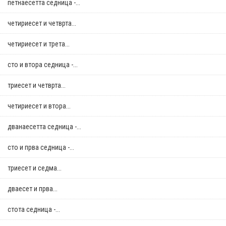
петнаесетта седница -...
четириесет и четврта...
четириесет и трета...
сто и втора седница -...
триесет и четврта...
четириесет и втора...
дванаесетта седница -...
сто и прва седница -...
триесет и седма...
дваесет и прва...
стотa седница -...