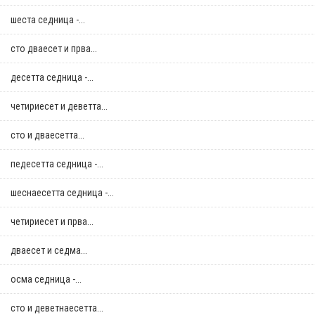
шеста седница -...
сто дваесет и прва...
десетта седница -...
четириесет и деветта...
сто и дваесетта...
педесетта седница -...
шеснаесетта седница -...
четириесет и прва...
дваесет и седма...
осма седница -...
сто и деветнаесетта...