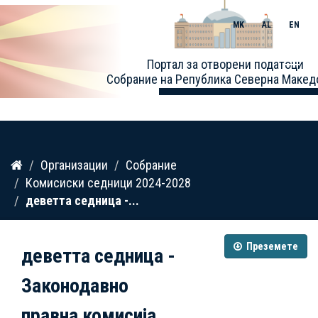
MK
AL
EN
Toggle
Портал за отворени податоци
naviga
Собрание на Република Северна Макед
Прескокнете
Организации
Собрание
до
Комисиски седници 2024-2028
содржина
деветта седница -...
Преземете
деветта седница -
Законодавно
правна комисија