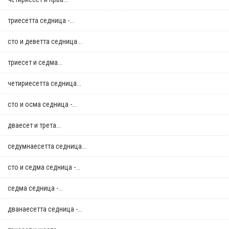
триесетта седница -...
сто и деветта седница...
триесет и седма...
четириесетта седница...
сто и осма седница -...
дваесет и трета...
седумнаесетта седница...
сто и седма седница -...
седма седница -...
дванаесетта седница -...