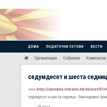
ДОМА
ПОДАТОЧНИ СЕТОВИ
ВЕСТИ
Прескокнете
Организации
Собрание
Комисиски 
до
содржина
седумдесет и шеста седница
линк
https://opendata.sobranie.mk/dataset/81e471e
седумдесет и шеста седница - Законодавно пра