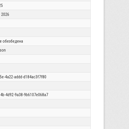
25
 2026
 е обезбедена
json
5e-4a22-addd-d184ac3f7f80
34b-4d92-9a38-9b6107e068a7