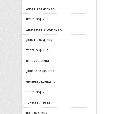
десетта седница -...
петта седница -...
дванаесетта седница -...
деветта седница -...
трета седница -...
втора седница -...
дваесет и деветта...
четврта седница -...
трета седница -...
триесет и трета...
прва седница -...