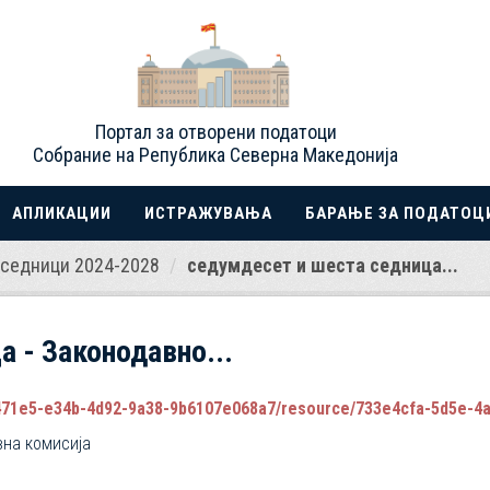
Портал за отворени податоци
Собрание на Република Северна Македонија
АПЛИКАЦИИ
ИСТРАЖУВАЊА
БАРАЊЕ ЗА ПОДАТОЦ
седници 2024-2028
седумдесет и шеста седница...
 - Законодавно...
5-e34b-4d92-9a38-9b6107e068a7/resource/733e4cfa-5d5e-4a22-addd-d184a
вна комисија