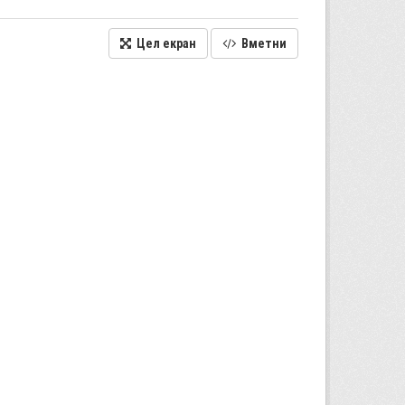
Цел екран
Вметни