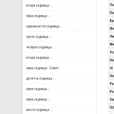
По
втора седница -...
По
прва седница -...
Кр
единаесетта седница -...
Фо
Ли
трета седница -...
Me
четврта седница -...
Si
втора седница -...
Ha
прва седница - Совет...
Id
On
десетта седница -...
Pa
прва седница -...
Po
прва седница -...
St
Ur
шеста седница -...