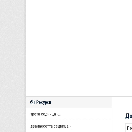
Ресурси
трета седница -...
До
дванаесетта седница -...
По