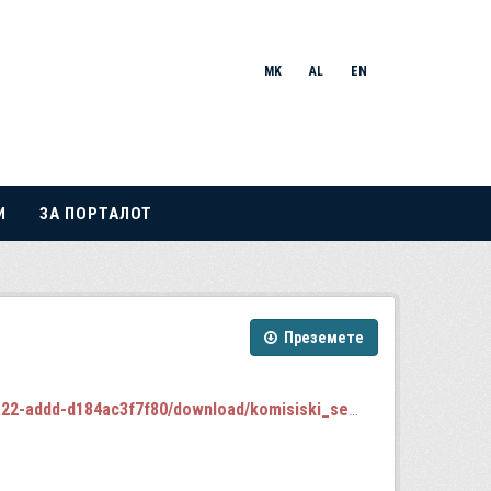
MK
AL
EN
И
ЗА ПОРТАЛОТ
Преземете
c3f7f80/download/komisiski_sednici_2024-2028.json