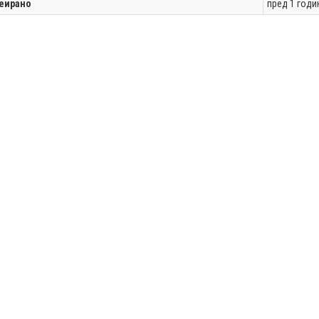
еирано
пред 1 годи