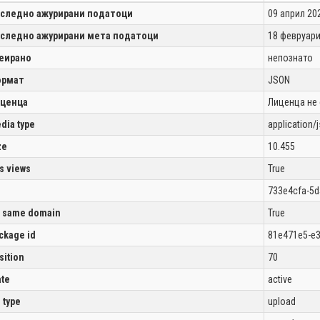
следно ажурирани податоци
09 април 20
следно ажурирани мета податоци
18 февруари
еирано
непознато
рмат
JSON
ценца
Лиценца не
dia type
application/
ze
10.455
s views
True
733e4cfa-5d
 same domain
True
ckage id
81e471e5-e
sition
70
ate
active
l type
upload