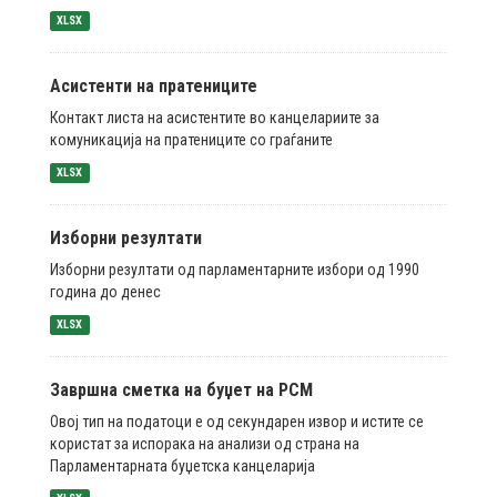
XLSX
Асистенти на пратениците
Контакт листа на асистентите во канцелариите за
комуникација на пратениците со граѓаните
XLSX
Изборни резултати
Изборни резултати од парламентарните избори од 1990
година до денес
XLSX
Завршна сметка на буџет на РСМ
Овој тип на податоци е од секундарен извор и истите се
користат за испорака на анализи од страна на
Парламентарната буџетска канцеларија