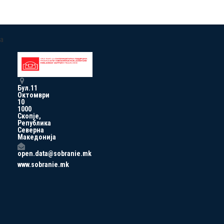
a
Бул.11
Октомври
10
1000
Скопје,
Република
Северна
Македонија
open.data@sobranie.mk
www.sobranie.mk