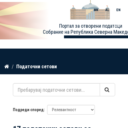
MK
AL
EN
Toggle
Портал за отворени податоци
naviga
Собрание на Република Северна Макед
Прескокнете
Податочни сетови
до
содржина
Подреди според