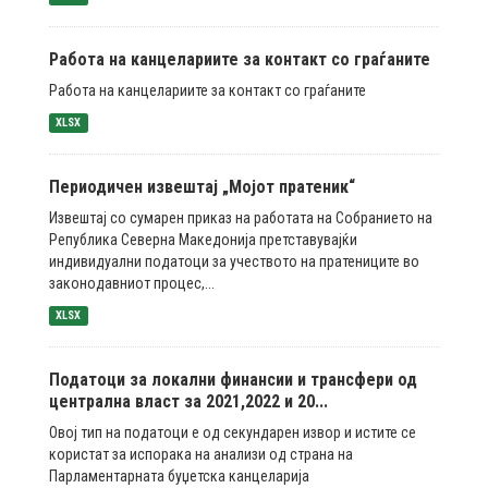
Работа на канцелариите за контакт со граѓаните
Работа на канцелариите за контакт со граѓаните
XLSX
Периодичен извештај „Мојот пратеник“
Извештај со сумарен приказ на работата на Собранието на
Република Северна Македонија претставувајќи
индивидуални податоци за учеството на пратениците во
законодавниот процес,...
XLSX
Податоци за локални финансии и трансфери од
централна власт за 2021,2022 и 20...
Овој тип на податоци е од секундарен извор и истите се
користат за испорака на анализи од страна на
Парламентарната буџетска канцеларија