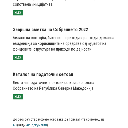
сопствена иницијатива
XLSX
Завршна сметка на Собранието 2022
Биланс на состојба, биланс на приходи и расходи, државна
евиденција за корисниците на средства од Буџетот на
фондовите, структура на приходи по дејности
XLSX
Каталог на податочни сетови
Листа на податочните сетови со кои располага
Собранието на Република Северна Македонија
XLSX
До овој регистар можете исто така да пристапите со помош на
API
(види
API документи
)