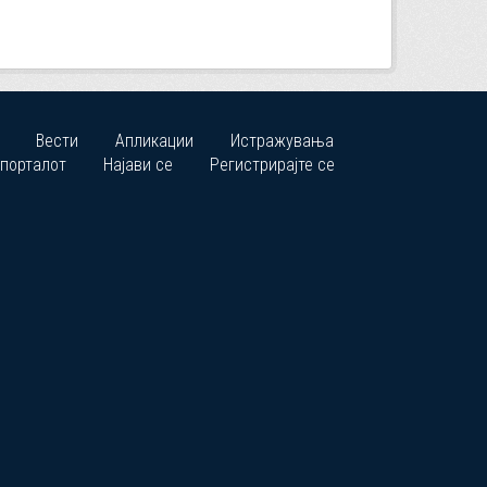
Вести
Апликации
Истражувања
 порталот
Најави се
Регистрирајте се