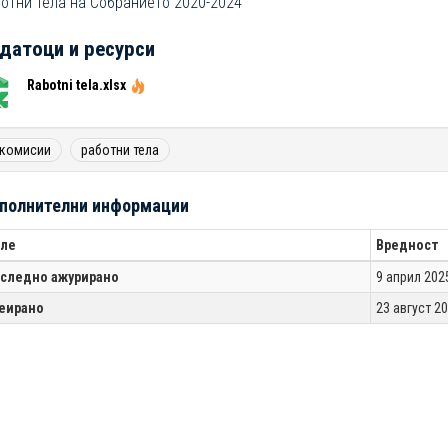
отни тела на Собранието 2020-2024
датоци и ресурси
Rabotni tela.xlsx
комисии
работни тела
полнителни информации
ле
Вредност
следно ажурирано
9 април 2025
еирано
23 август 20