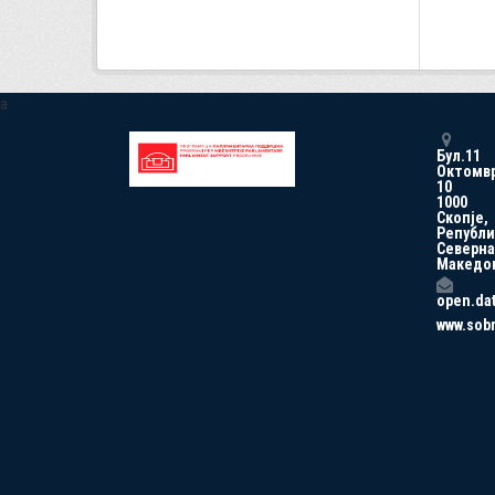
a
Бул.11
Октомв
10
1000
Скопје,
Републи
Северна
Македо
open.da
www.sob