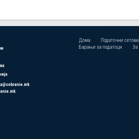
Дома
Податочни сетови
Барање за податоци
За
ри
ка
нија
ta@sobranie.mk
ranie.mk
Copyrights © 2021 All Rights Reserved by Asseco SEE.