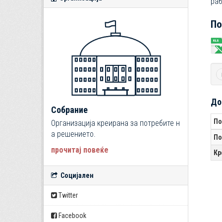
раб
По
До
Собрание
По
Организација креирана за потребите н
а решението.
По
прочитај повеќе
Кр
Социјален
Twitter
Facebook