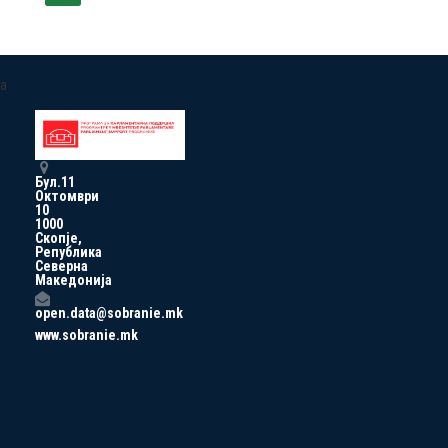
a
Бул.11
Октомври
10
1000
Скопје,
Република
Северна
Македонија
open.data@sobranie.mk
www.sobranie.mk