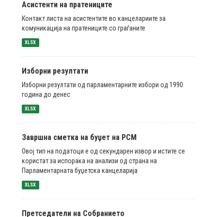
Асистенти на пратениците
Контакт листа на асистентите во канцелариите за
комуникација на пратениците со граѓаните
XLSX
Изборни резултати
Изборни резултати од парламентарните избори од 1990
година до денес
XLSX
Завршна сметка на буџет на РСМ
Овој тип на податоци е од секундарен извор и истите се
користат за испорака на анализи од страна на
Парламентарната буџетска канцеларија
XLSX
Претседатели на Собранието