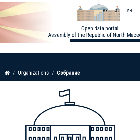
MK
AL
EN
Toggle
Open data portal
naviga
Assembly of the Republic of North Mace
Skip
Organizations
Собрание
to
content