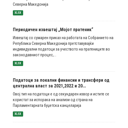
Северна Македонија
XLSX
Периодичен извештај „Мојот пратеник“
Извештај со сумарен приказ на работата на Собранието на
Република Северна Македонија претставувајќи
индивидуални податоци за учеството на пратениците во
законодавниот процес,...
XLSX
Податоци за локални финансии и трансфери од
централна власт за 2021,2022 и 20...
Овој тип на податоци е од секундарен извор и истите се
користат за испорака на анализи од страна на
Парламентарната буџетска канцеларија
XLSX