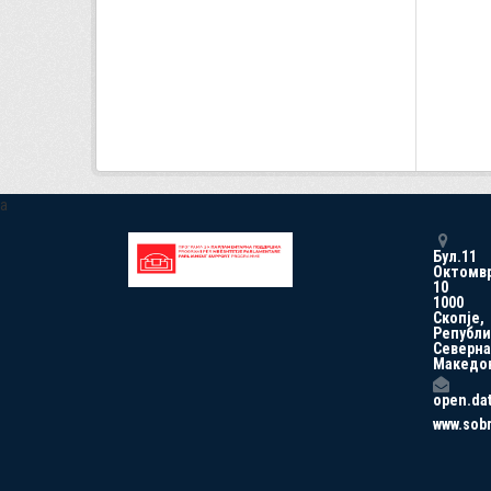
a
Бул.11
Октомв
10
1000
Скопје,
Републи
Северна
Македо
open.da
www.sob