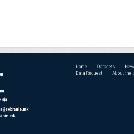
Home
Datasets
New
Data Request
About the p
ри
ка
нија
ta@sobranie.mk
ranie.mk
Copyrights © 2021 All Rights Reserved by Asseco SEE.