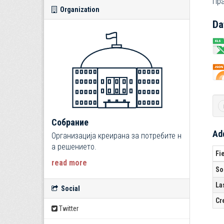
Пра
Organization
Da
Собрание
Add
Организација креирана за потребите н
а решението.
Fi
read more
So
La
Social
Cr
Twitter