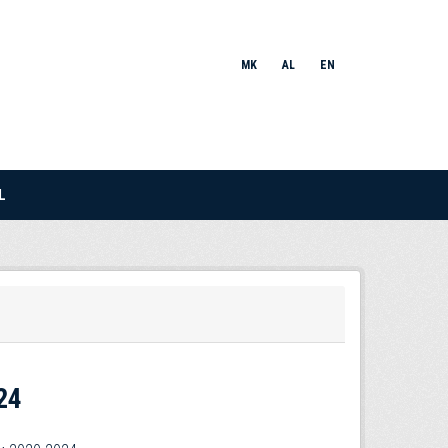
MK
AL
EN
L
24