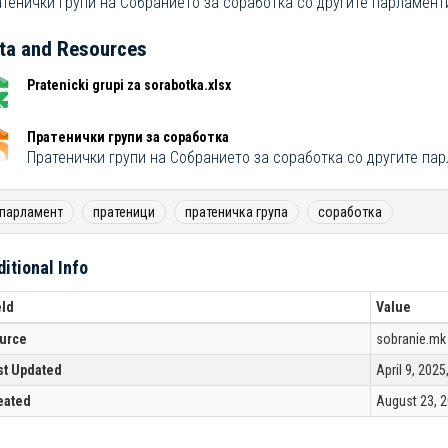
тенички групи на Собранието за соработка со другите парламент
ta and Resources
Pratenicki grupi za sorabotka.xlsx
Пратенички групи за соработка
Пратенички групи на Собранието за соработка со другите па
парламент
пратеници
пратеничка група
соработка
itional Info
eld
Value
urce
sobranie.mk
st Updated
April 9, 202
eated
August 23, 2