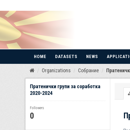
HOME
DATASETS
NEWS
APPLICAT
Skip
Organizations
Собрание
Пратенички
to
content
Пратенички групи за соработка
2020-2024
Followers
0
П