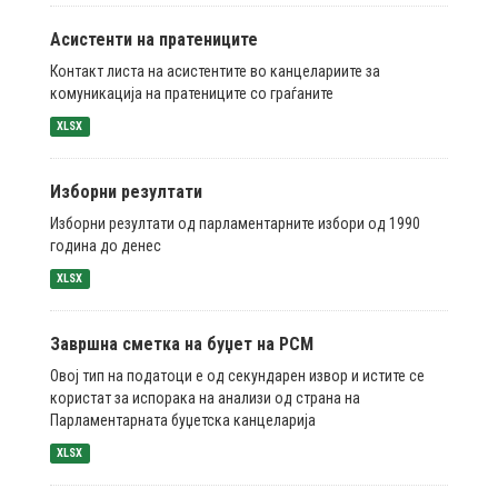
Асистенти на пратениците
Контакт листа на асистентите во канцелариите за
комуникација на пратениците со граѓаните
XLSX
Изборни резултати
Изборни резултати од парламентарните избори од 1990
година до денес
XLSX
Завршна сметка на буџет на РСМ
Овој тип на податоци е од секундарен извор и истите се
користат за испорака на анализи од страна на
Парламентарната буџетска канцеларија
XLSX