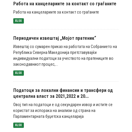
Работа на канцелариите за контакт со граѓаните
Работа на канцелариите за контакт со граѓаните
XLSX
Периодичен извештај „Мојот пратеник“
Извештај со сумарен приказ на работата на Собранието на
Република Северна Македонија претставувајќи
индивидуални податоци за учеството на пратениците во
законодавниот процес,...
XLSX
Податоци за локални финансии и трансфери од
централна власт за 2021,2022 и 20...
Овој тип на податоци е од секундарен извор и истите се
користат за испорака на анализи од страна на
Парламентарната буџетска канцеларија
XLSX