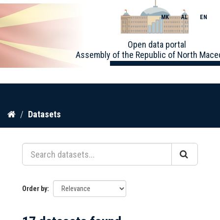
MK
AL
EN
Toggle
Open data portal
naviga
Assembly of the Republic of North Mace
Skip
Datasets
to
content
Order by