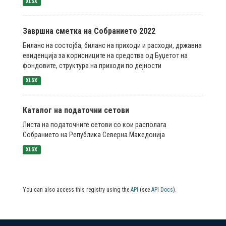
XLSX
Завршна сметка на Собранието 2022
Биланс на состојба, биланс на приходи и расходи, државна
евиденција за корисниците на средства од Буџетот на
фондовите, структура на приходи по дејности
XLSX
Каталог на податочни сетови
Листа на податочните сетови со кои располага
Собранието на Република Северна Македонија
XLSX
You can also access this registry using the
API
(see
API Docs
).