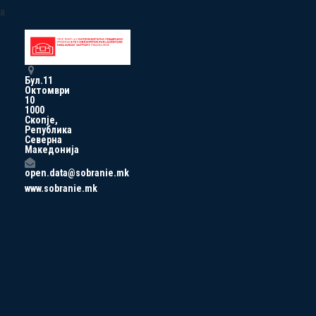
a
Бул.11
Октомври
10
1000
Скопје,
Република
Северна
Македонија
open.data@sobranie.mk
www.sobranie.mk