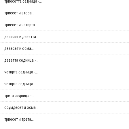
триесетта седница -...
триесет и втора...
триесет и четврта...
дваесет и деветта...
дваесет и осма...
деветта седница -...
четврта седница -...
четврта седница -...
трета седница -...
осумдесет и осма...
триесет и трета...