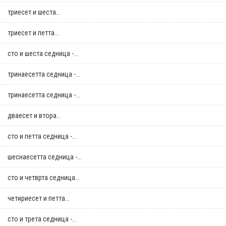
триесет и шеста...
триесет и петта...
сто и шеста седница -...
тринаесетта седница -...
тринаесетта седница -...
дваесет и втора...
сто и петта седница -...
шеснаесетта седница -...
сто и четврта седница...
четириесет и петта...
сто и трета седница -...