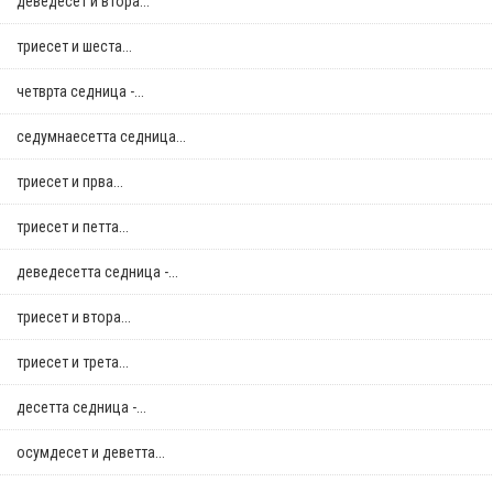
деведесет и втора...
триесет и шеста...
четврта седница -...
седумнаесетта седница...
триесет и прва...
триесет и петта...
деведесетта седница -...
триесет и втора...
триесет и трета...
десетта седница -...
осумдесет и деветта...