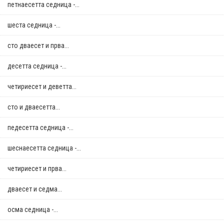
петнаесетта седница -...
шеста седница -...
сто дваесет и прва...
десетта седница -...
четириесет и деветта...
сто и дваесетта...
педесетта седница -...
шеснаесетта седница -...
четириесет и прва...
дваесет и седма...
осма седница -...