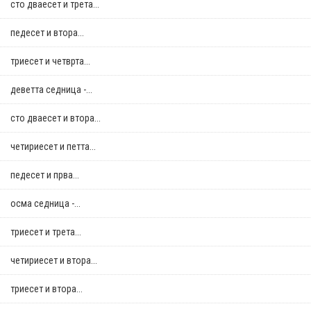
сто дваесет и трета...
педесет и втора...
триесет и четврта...
деветта седница -...
сто дваесет и втора...
четириесет и петта...
педесет и прва...
осма седница -...
триесет и трета...
четириесет и втора...
триесет и втора...