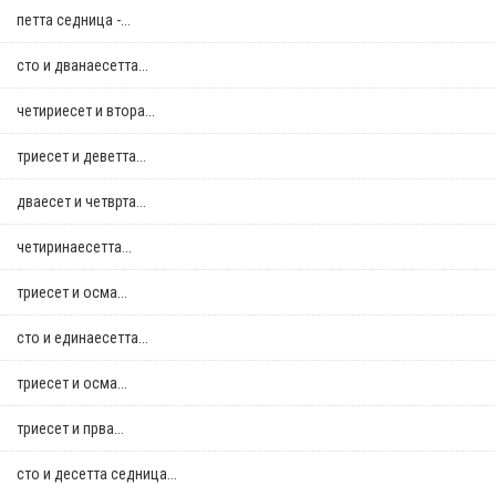
петта седница -...
сто и дванаесетта...
четириесет и втора...
триесет и деветта...
дваесет и четврта...
четиринаесетта...
триесет и осма...
сто и единаесетта...
триесет и осма...
триесет и прва...
сто и десетта седница...