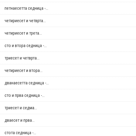
петнаесетта седница -...
четириесет и четврта...
четириесет и трета...
сто и втора седница -...
триесет и четврта...
четириесет и втора...
дванаесетта седница -...
сто и прва седница -...
триесет и седма...
дваесет и прва...
стотa седница -...