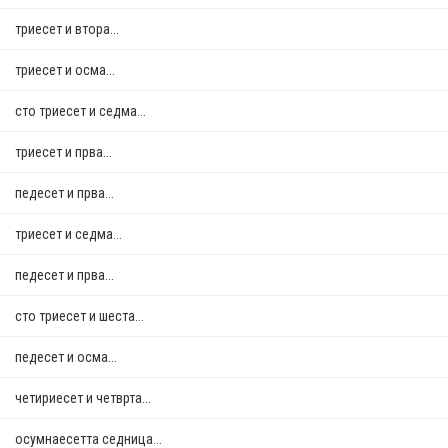
триесет и втора...
триесет и осма...
сто триесет и седма...
триесет и прва...
педесет и прва...
триесет и седма...
педесет и прва...
сто триесет и шеста...
педесет и осма...
четириесет и четврта...
осумнaесетта седница...