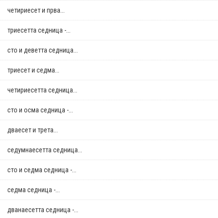
четириесет и прва...
триесетта седница -...
сто и деветта седница...
триесет и седма...
четириесетта седница...
сто и осма седница -...
дваесет и трета...
седумнаесетта седница...
сто и седма седница -...
седма седница -...
дванаесетта седница -...