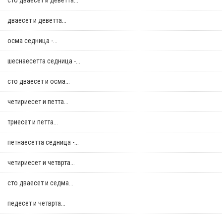
сто дваесет и деветта...
дваесет и деветта...
осма седница -...
шеснаесетта седница -...
сто дваесет и осма...
четириесет и петта...
триесет и петта...
петнаесетта седница -...
четириесет и четврта...
сто дваесет и седма...
педесет и четврта...