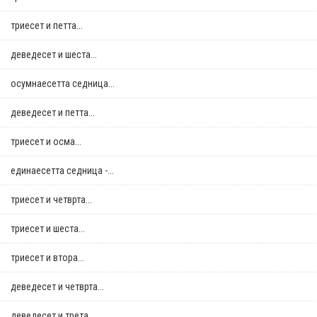
триесет и петта...
деведесет и шеста...
осумнaесетта седница...
деведесет и петта...
триесет и осма...
единаесетта седница -...
триесет и четврта...
триесет и шеста...
триесет и втора...
деведесет и четврта...
деведесет и трета...