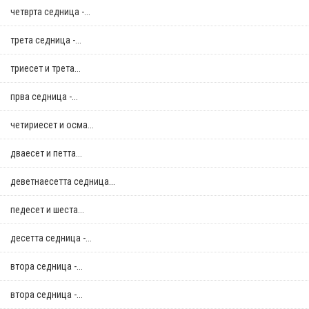
четврта седница -...
трета седница -...
триесет и трета...
прва седница -...
четириесет и осма...
дваесет и петта...
деветнаесетта седница...
педесет и шеста...
десетта седница -...
втора седница -...
втора седница -...