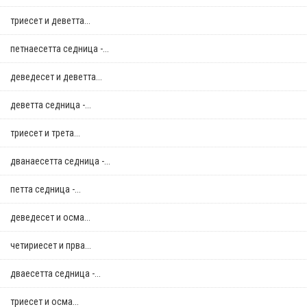
триесет и деветта...
петнаесетта седница -...
деведесет и деветта...
деветта седница -...
триесет и трета...
дванаесетта седница -...
петта седница -...
деведесет и осма...
четириесет и прва...
дваесетта седница -...
триесет и осма...