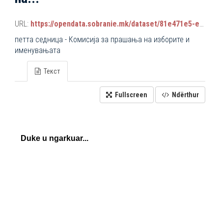
URL:
https://opendata.sobranie.mk/dataset/81e471e5-e34b-4d92-9a38-9b6107e068a7/resource/91df07ee-7b86-46a8-8ea0-eedc426f2319/download/komisiski_sednici_2024-2028.json
петта седница - Комисија за прашања на изборите и
именувањата
Текст
Fullscreen
Ndërthur