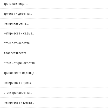
трета седница -...
триесет и деветта...
четиринаесетта...
четириесет и седма...
сто и петнаесетта...
дваесет и петта...
сто и четиринаесетта...
тринаесетта седница -...
четириесет и трета...
сто и тринаесетта...
четириесет и шеста...