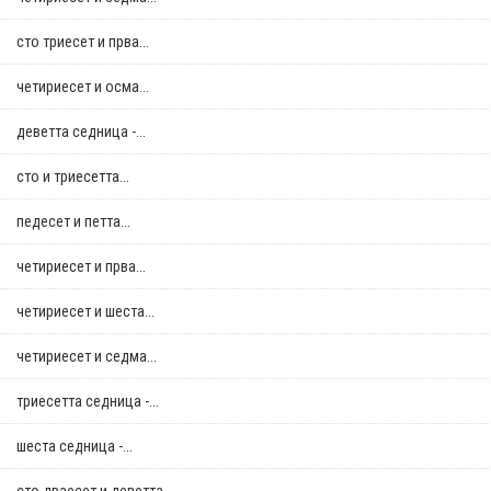
сто триесет и прва...
четириесет и осма...
деветта седница -...
сто и триесетта...
педесет и петта...
четириесет и прва...
четириесет и шеста...
четириесет и седма...
триесетта седница -...
шеста седница -...