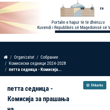
MK
AL
EN
Toggle
Portalin e hapur të të dhënave
naviga
Kuvendi i Republikës së Maqedonisë së V
Kalo
Organizatat
Собрание
te
Комисиски седници 2024-2028
përmbajtja
петта седница - Комисија...
Shkarko
петта седница -
Комисија за прашања
на...