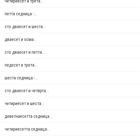
четириесет и трета...
петта седница -...
сто дваесет и шеста...
дваесет и осма...
сто дваесет и петта...
педесет и трета...
шеста седница -...
сто дваесет и четврта...
четириесет и шеста...
деветнаесетта седница...
четириесетта седница...