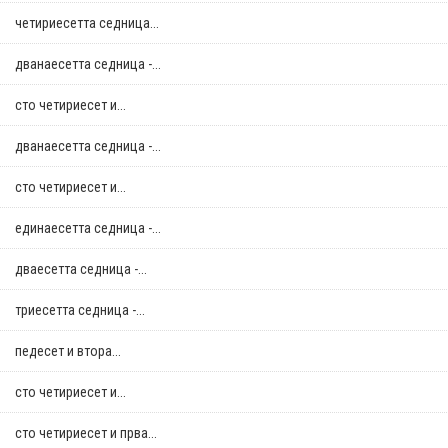
четириесетта седница...
дванаесетта седница -...
сто четириесет и...
дванаесетта седница -...
сто четириесет и...
единаесетта седница -...
дваесетта седница -...
триесетта седница -...
педесет и втора...
сто четириесет и...
сто четириесет и прва...