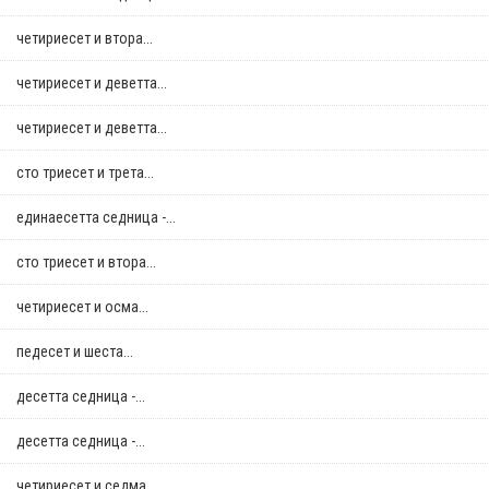
четириесет и втора...
четириесет и деветта...
четириесет и деветта...
сто триесет и трета...
единаесетта седница -...
сто триесет и втора...
четириесет и осма...
педесет и шеста...
десетта седница -...
десетта седница -...
четириесет и седма...