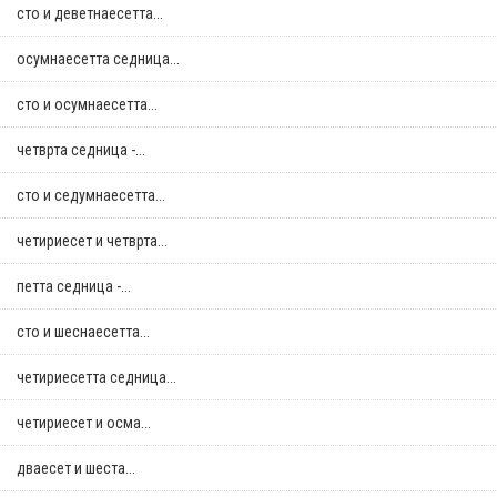
сто и деветнаесетта...
осумнaесетта седница...
сто и осумнaесетта...
четврта седница -...
сто и седумнаесетта...
четириесет и четврта...
петта седница -...
сто и шеснаесетта...
четириесетта седница...
четириесет и осма...
дваесет и шеста...