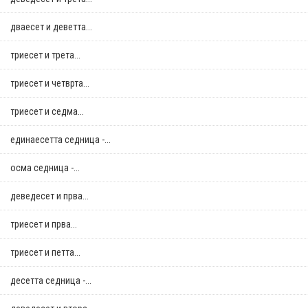
дваесет и деветта...
триесет и трета...
триесет и четврта...
триесет и седма...
единаесетта седница -...
осма седница -...
деведесет и прва...
триесет и прва...
триесет и петта...
десетта седница -...