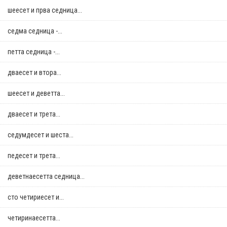
шеесет и прва седница...
седма седница -...
петта седница -...
дваесет и втора...
шеесет и деветта...
дваесет и трета...
седумдесет и шеста...
педесет и трета...
деветнаесетта седница...
сто четириесет и...
четиринаесетта...