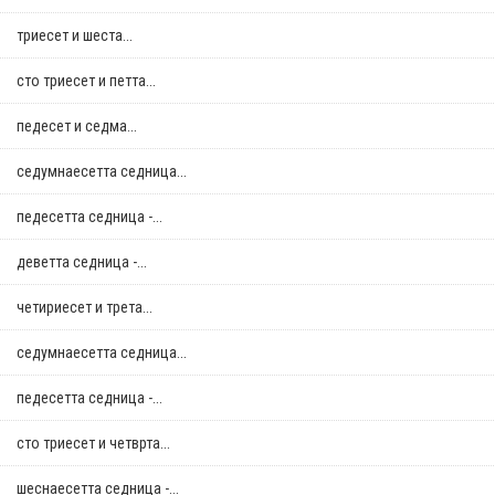
триесет и шеста...
сто триесет и петта...
педесет и седма...
седумнаесетта седница...
педесетта седница -...
деветта седница -...
четириесет и трета...
седумнаесетта седница...
педесетта седница -...
сто триесет и четврта...
шеснаесетта седница -...