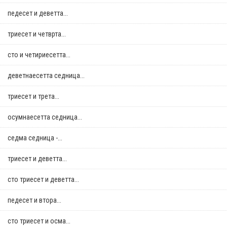
педесет и деветта...
триесет и четврта...
сто и четириесетта...
деветнаесетта седница...
триесет и трета...
осумнaесетта седница...
седма седница -...
триесет и деветта...
сто триесет и деветта...
педесет и втора...
сто триесет и осма...