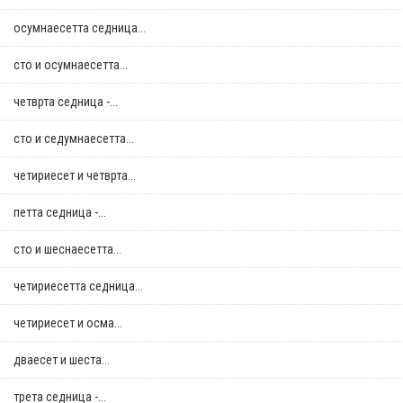
осумнaесетта седница...
сто и осумнaесетта...
четврта седница -...
сто и седумнаесетта...
четириесет и четврта...
петта седница -...
сто и шеснаесетта...
четириесетта седница...
четириесет и осма...
дваесет и шеста...
трета седница -...