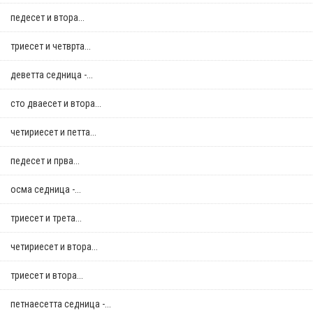
педесет и втора...
триесет и четврта...
деветта седница -...
сто дваесет и втора...
четириесет и петта...
педесет и прва...
осма седница -...
триесет и трета...
четириесет и втора...
триесет и втора...
петнаесетта седница -...