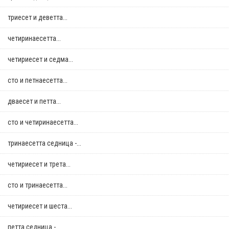
триесет и деветта...
четиринаесетта...
четириесет и седма...
сто и петнаесетта...
дваесет и петта...
сто и четиринаесетта...
тринаесетта седница -...
четириесет и трета...
сто и тринаесетта...
четириесет и шеста...
петта седница -...