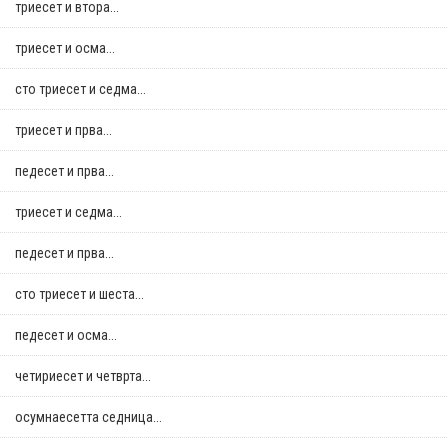
триесет и втора...
триесет и осма...
сто триесет и седма...
триесет и прва...
педесет и прва...
триесет и седма...
педесет и прва...
сто триесет и шеста...
педесет и осма...
четириесет и четврта...
осумнaесетта седница...