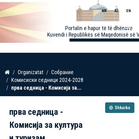
MK
AL
EN
Toggle
Portalin e hapur të të dhënave
naviga
Kuvendi i Republikës së Maqedonisë së V
Kalo
Organizatat
Собрание
te
Комисиски седници 2024-2028
përmbajtja
прва седница - Комисија за...
Shkarko
прва седница -
Комисија за култура
и туризам