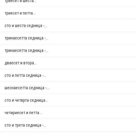
триесет и шеста...
триесет и петта...
сто и шеста седница -...
тринаесетта седница -...
тринаесетта седница -...
дваесет и втора...
сто и петта седница -...
шеснаесетта седница -...
сто и четврта седница...
четириесет и петта...
сто и трета седница -...