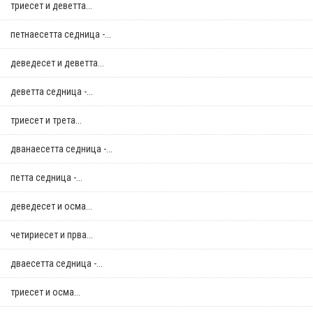
триесет и деветта...
петнаесетта седница -...
деведесет и деветта...
деветта седница -...
триесет и трета...
дванаесетта седница -...
петта седница -...
деведесет и осма...
четириесет и прва...
дваесетта седница -...
триесет и осма...