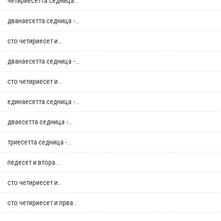
четириесетта седница...
дванаесетта седница -...
сто четириесет и...
дванаесетта седница -...
сто четириесет и...
единаесетта седница -...
дваесетта седница -...
триесетта седница -...
педесет и втора...
сто четириесет и...
сто четириесет и прва...