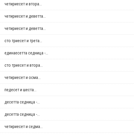
четириесет и втора...
четириесет и деветта...
четириесет и деветта...
сто триесет и трета...
единаесетта седница -...
сто триесет и втора...
четириесет и осма...
педесет и шеста...
десетта седница -...
десетта седница -...
четириесет и седма...