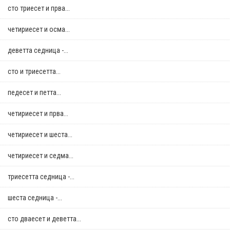
сто триесет и прва...
четириесет и осма...
деветта седница -...
сто и триесетта...
педесет и петта...
четириесет и прва...
четириесет и шеста...
четириесет и седма...
триесетта седница -...
шеста седница -...
сто дваесет и деветта...