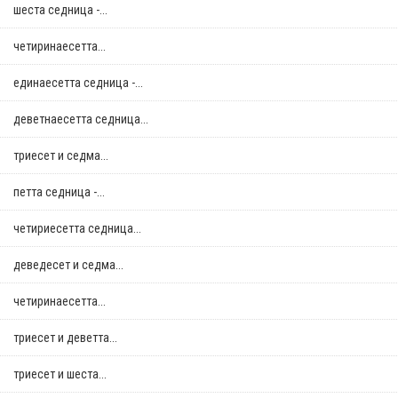
шеста седница -...
четиринаесетта...
единаесетта седница -...
деветнаесетта седница...
триесет и седма...
петта седница -...
четириесетта седница...
деведесет и седма...
четиринаесетта...
триесет и деветта...
триесет и шеста...