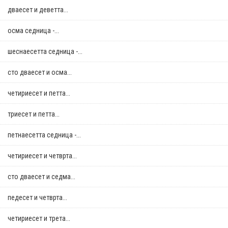
дваесет и деветта...
осма седница -...
шеснаесетта седница -...
сто дваесет и осма...
четириесет и петта...
триесет и петта...
петнаесетта седница -...
четириесет и четврта...
сто дваесет и седма...
педесет и четврта...
четириесет и трета...