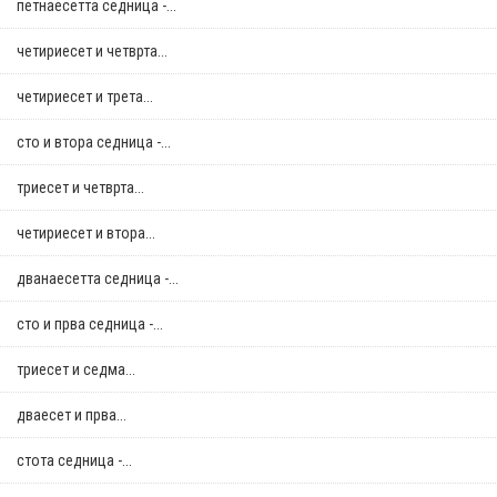
петнаесетта седница -...
четириесет и четврта...
четириесет и трета...
сто и втора седница -...
триесет и четврта...
четириесет и втора...
дванаесетта седница -...
сто и прва седница -...
триесет и седма...
дваесет и прва...
стотa седница -...