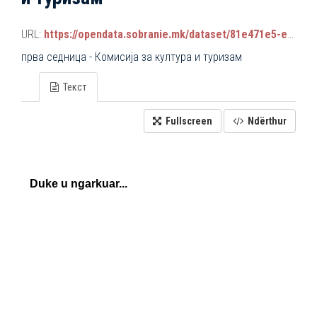
URL:
https://opendata.sobranie.mk/dataset/81e471e5-e34b-4d92-9a38-9b6107e068a7/resource/5e2dc507-29b0-4d1d-b55f-9b976883ba65/download/komisiski_sednici_2024-2028.json
прва седница - Комисија за култура и туризам
Текст
Fullscreen
Ndërthur