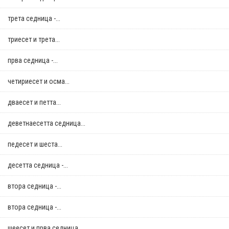
трета седница -...
триесет и трета...
прва седница -...
четириесет и осма...
дваесет и петта...
деветнаесетта седница...
педесет и шеста...
десетта седница -...
втора седница -...
втора седница -...
шеесет и прва седница...