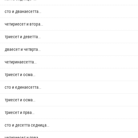
сто и дванаесетта...
четириесет и втора...
триесет и деветта...
дваесет и четврта...
четиринаесетта...
триесет и осма...
сто и единаесетта...
триесет и осма...
триесет и прва...
сто и десетта седница...
четириесет и прва...