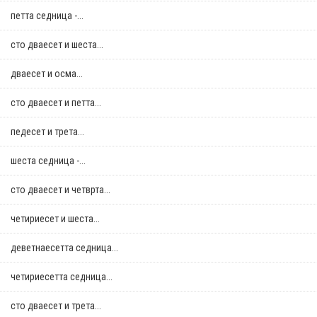
петта седница -...
сто дваесет и шеста...
дваесет и осма...
сто дваесет и петта...
педесет и трета...
шеста седница -...
сто дваесет и четврта...
четириесет и шеста...
деветнаесетта седница...
четириесетта седница...
сто дваесет и трета...