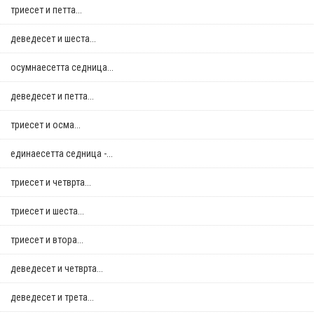
триесет и петта...
деведесет и шеста...
осумнaесетта седница...
деведесет и петта...
триесет и осма...
единаесетта седница -...
триесет и четврта...
триесет и шеста...
триесет и втора...
деведесет и четврта...
деведесет и трета...