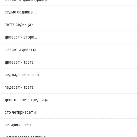
седма седница -...
петта седница -...
дваесет и втора...
шеесет и деветта...
дваесет и трета...
седумдесет и шеста...
педесет и трета...
деветнаесетта седница...
сто четириесет и...
четиринаесетта...