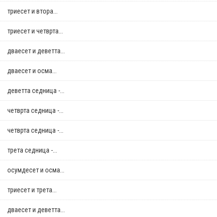
триесет и втора...
триесет и четврта...
дваесет и деветта...
дваесет и осма...
деветта седница -...
четврта седница -...
четврта седница -...
трета седница -...
осумдесет и осма...
триесет и трета...
дваесет и деветта...