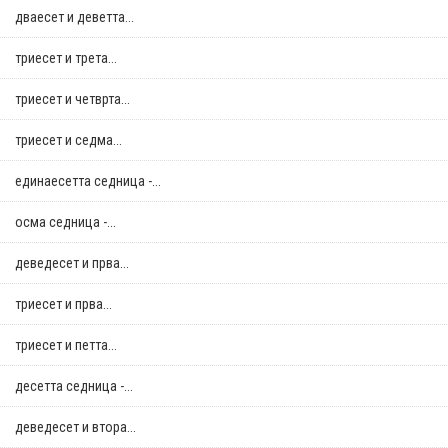
дваесет и деветта...
триесет и трета...
триесет и четврта...
триесет и седма...
единаесетта седница -...
осма седница -...
деведесет и прва...
триесет и прва...
триесет и петта...
десетта седница -...
деведесет и втора...