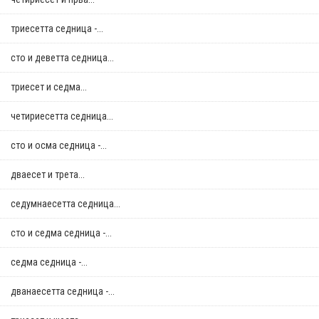
триесетта седница -...
сто и деветта седница...
триесет и седма...
четириесетта седница...
сто и осма седница -...
дваесет и трета...
седумнаесетта седница...
сто и седма седница -...
седма седница -...
дванаесетта седница -...