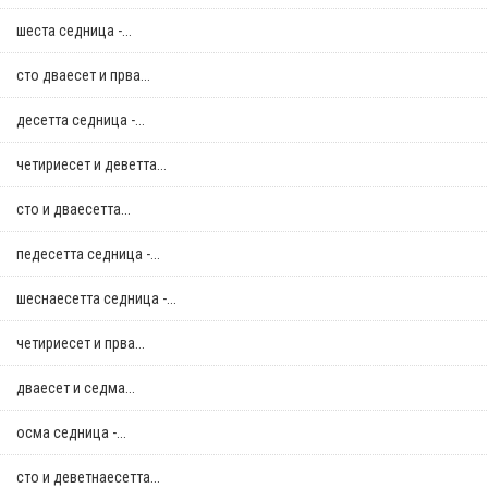
шеста седница -...
сто дваесет и прва...
десетта седница -...
четириесет и деветта...
сто и дваесетта...
педесетта седница -...
шеснаесетта седница -...
четириесет и прва...
дваесет и седма...
осма седница -...
сто и деветнаесетта...