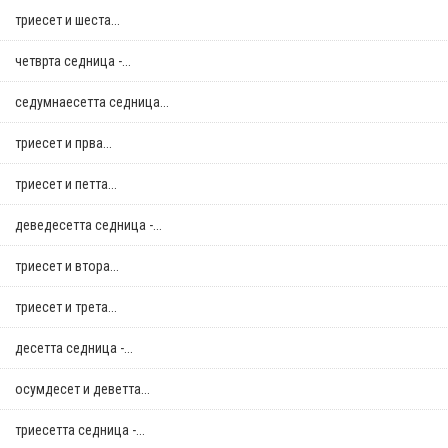
триесет и шеста...
четврта седница -...
седумнаесетта седница...
триесет и прва...
триесет и петта...
деведесетта седница -...
триесет и втора...
триесет и трета...
десетта седница -...
осумдесет и деветта...
триесетта седница -...