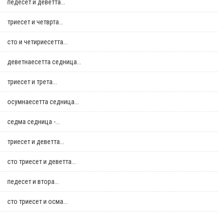
педесет и деветта...
триесет и четврта...
сто и четириесетта...
деветнаесетта седница...
триесет и трета...
осумнaесетта седница...
седма седница -...
триесет и деветта...
сто триесет и деветта...
педесет и втора...
сто триесет и осма...