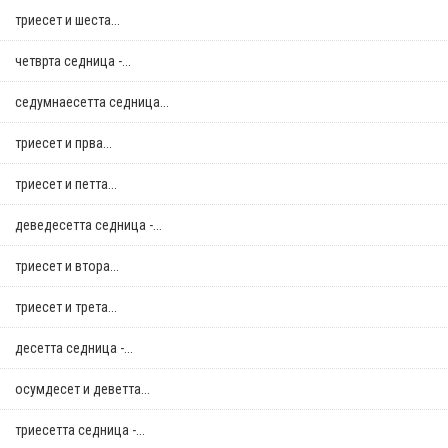
триесет и шеста...
четврта седница -...
седумнаесетта седница...
триесет и прва...
триесет и петта...
деведесетта седница -...
триесет и втора...
триесет и трета...
десетта седница -...
осумдесет и деветта...
триесетта седница -...