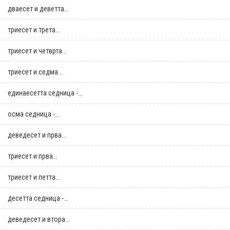
дваесет и деветта...
триесет и трета...
триесет и четврта...
триесет и седма...
единаесетта седница -...
осма седница -...
деведесет и прва...
триесет и прва...
триесет и петта...
десетта седница -...
деведесет и втора...