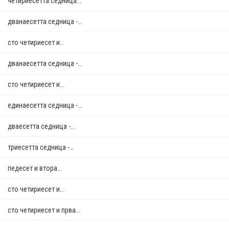
четириесетта седница...
дванаесетта седница -...
сто четириесет и...
дванаесетта седница -...
сто четириесет и...
единаесетта седница -...
дваесетта седница -...
триесетта седница -...
педесет и втора...
сто четириесет и...
сто четириесет и прва...