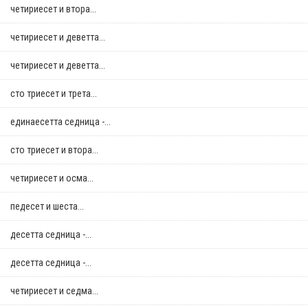
четириесет и втора...
четириесет и деветта...
четириесет и деветта...
сто триесет и трета...
единаесетта седница -...
сто триесет и втора...
четириесет и осма...
педесет и шеста...
десетта седница -...
десетта седница -...
четириесет и седма...