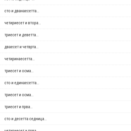
сто и дванаесетта...
четириесет и втора...
триесет и деветта...
дваесет и четврта...
четиринаесетта...
триесет и осма...
сто и единаесетта...
триесет и осма...
триесет и прва...
сто и десетта седница...
четириесет и прва...