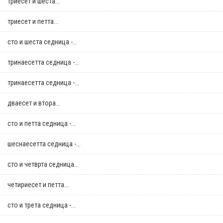
триесет и шеста...
триесет и петта...
сто и шеста седница -...
тринаесетта седница -...
тринаесетта седница -...
дваесет и втора...
сто и петта седница -...
шеснаесетта седница -...
сто и четврта седница...
четириесет и петта...
сто и трета седница -...