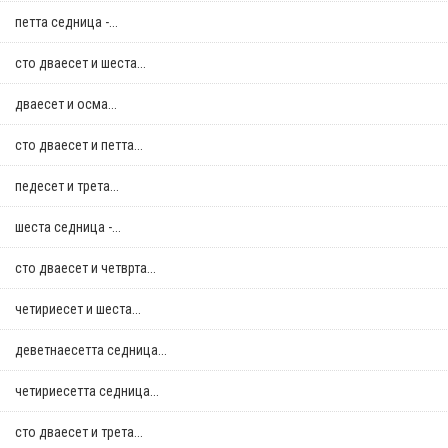
петта седница -...
сто дваесет и шеста...
дваесет и осма...
сто дваесет и петта...
педесет и трета...
шеста седница -...
сто дваесет и четврта...
четириесет и шеста...
деветнаесетта седница...
четириесетта седница...
сто дваесет и трета...