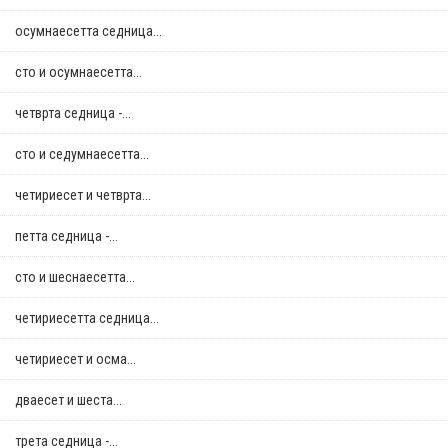
осумнaесетта седница...
сто и осумнaесетта...
четврта седница -...
сто и седумнаесетта...
четириесет и четврта...
петта седница -...
сто и шеснаесетта...
четириесетта седница...
четириесет и осма...
дваесет и шеста...
трета седница -...