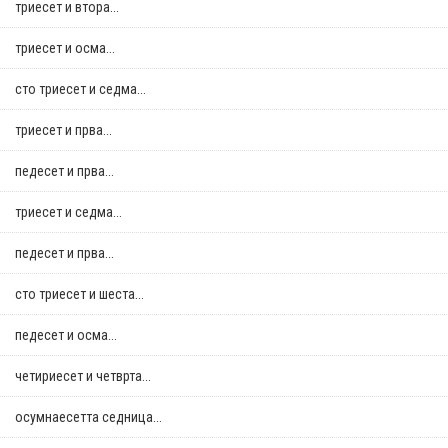
триесет и втора...
триесет и осма...
сто триесет и седма...
триесет и прва...
педесет и прва...
триесет и седма...
педесет и прва...
сто триесет и шеста...
педесет и осма...
четириесет и четврта...
осумнaесетта седница...