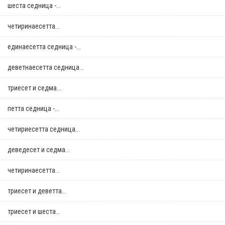
шеста седница -...
четиринаесетта...
единаесетта седница -...
деветнаесетта седница...
триесет и седма...
петта седница -...
четириесетта седница...
деведесет и седма...
четиринаесетта...
триесет и деветта...
триесет и шеста...