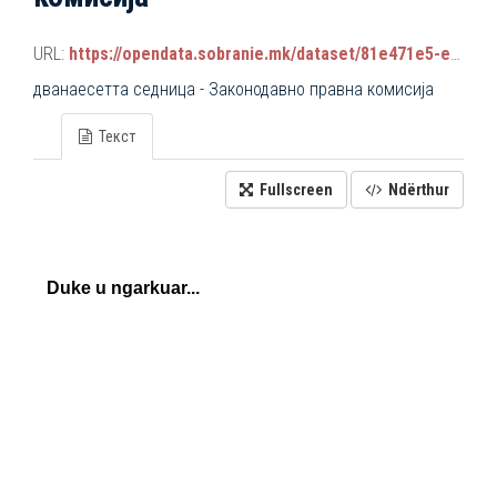
URL:
https://opendata.sobranie.mk/dataset/81e471e5-e34b-4d92-9a38-9b6107e068a7/resource/e5d73876-738c-4d7f-bc63-f4dbb2906612/download/komisiski_sednici_2024-2028.json
дванаесетта седница - Законодавно правна комисија
Текст
Fullscreen
Ndërthur