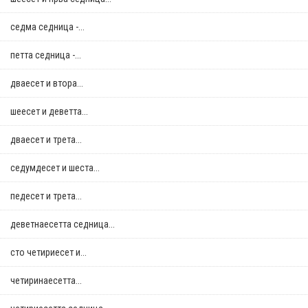
седма седница -...
петта седница -...
дваесет и втора...
шеесет и деветта...
дваесет и трета...
седумдесет и шеста...
педесет и трета...
деветнаесетта седница...
сто четириесет и...
четиринаесетта...