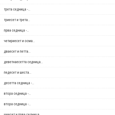
трета седница -...
триесет и трета...
прва седница -...
четириесет и осма...
дваесет и петта...
деветнаесетта седница...
педесет и шеста...
десетта седница -...
втора седница -...
втора седница -...
шеесет и прва седница...