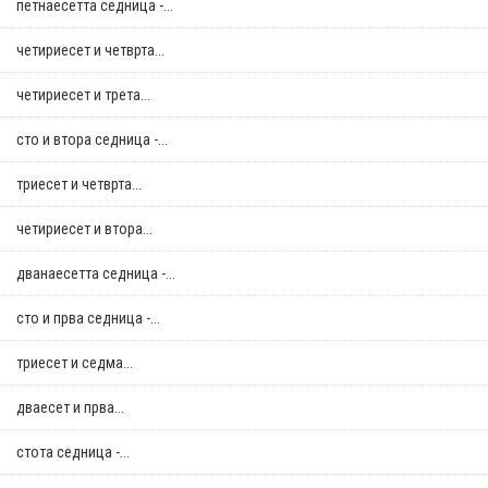
петнаесетта седница -...
четириесет и четврта...
четириесет и трета...
сто и втора седница -...
триесет и четврта...
четириесет и втора...
дванаесетта седница -...
сто и прва седница -...
триесет и седма...
дваесет и прва...
стотa седница -...