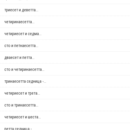
триесет и деветта...
четиринаесетта...
четириесет и седма...
сто и петнаесетта...
дваесет и петта...
сто и четиринаесетта...
тринаесетта седница -...
четириесет и трета...
сто и тринаесетта...
четириесет и шеста...
петта седница -...