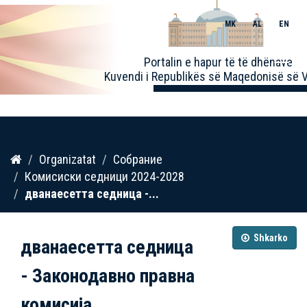
MK
AL
EN
Toggle
Portalin e hapur të të dhënave
naviga
Kuvendi i Republikës së Maqedonisë së V
Kalo
Organizatat
Собрание
te
Комисиски седници 2024-2028
përmbajtja
дванаесетта седница -...
Shkarko
дванаесетта седница
- Законодавно правна
комисија