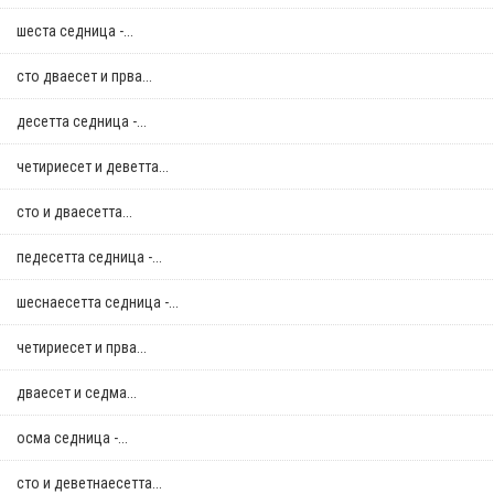
шеста седница -...
сто дваесет и прва...
десетта седница -...
четириесет и деветта...
сто и дваесетта...
педесетта седница -...
шеснаесетта седница -...
четириесет и прва...
дваесет и седма...
осма седница -...
сто и деветнаесетта...