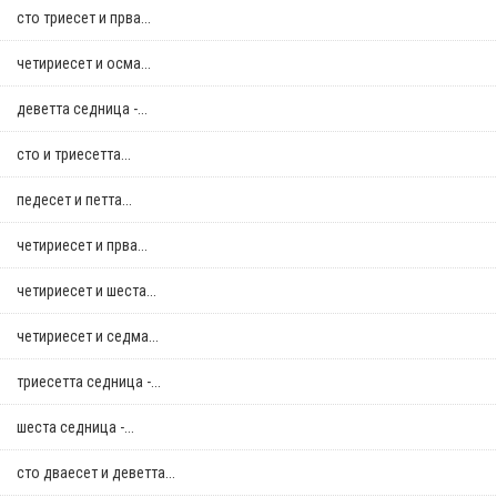
сто триесет и прва...
четириесет и осма...
деветта седница -...
сто и триесетта...
педесет и петта...
четириесет и прва...
четириесет и шеста...
четириесет и седма...
триесетта седница -...
шеста седница -...
сто дваесет и деветта...