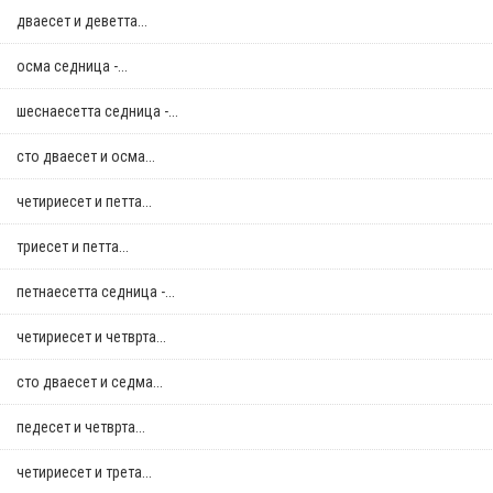
дваесет и деветта...
осма седница -...
шеснаесетта седница -...
сто дваесет и осма...
четириесет и петта...
триесет и петта...
петнаесетта седница -...
четириесет и четврта...
сто дваесет и седма...
педесет и четврта...
четириесет и трета...