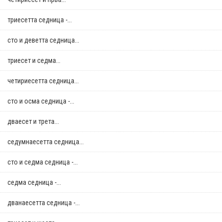
триесетта седница -...
сто и деветта седница...
триесет и седма...
четириесетта седница...
сто и осма седница -...
дваесет и трета...
седумнаесетта седница...
сто и седма седница -...
седма седница -...
дванаесетта седница -...