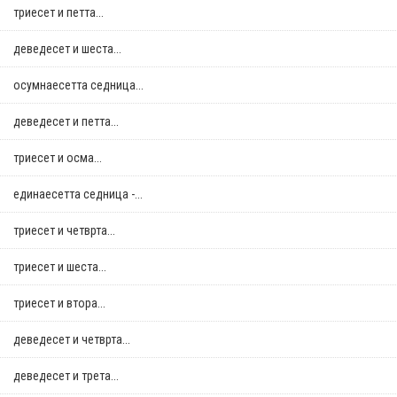
триесет и петта...
деведесет и шеста...
осумнaесетта седница...
деведесет и петта...
триесет и осма...
единаесетта седница -...
триесет и четврта...
триесет и шеста...
триесет и втора...
деведесет и четврта...
деведесет и трета...