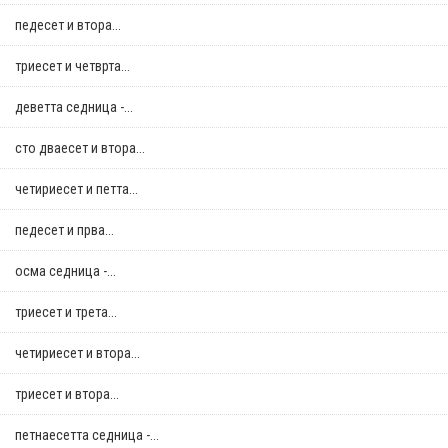
педесет и втора...
триесет и четврта...
деветта седница -...
сто дваесет и втора...
четириесет и петта...
педесет и прва...
осма седница -...
триесет и трета...
четириесет и втора...
триесет и втора...
петнаесетта седница -...