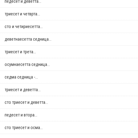
педесет и деветта...
триесет и четврта...
сто и четириесетта...
деветнаесетта седница...
триесет и трета...
осумнaесетта седница...
седма седница -...
триесет и деветта...
сто триесет и деветта...
педесет и втора...
сто триесет и осма...