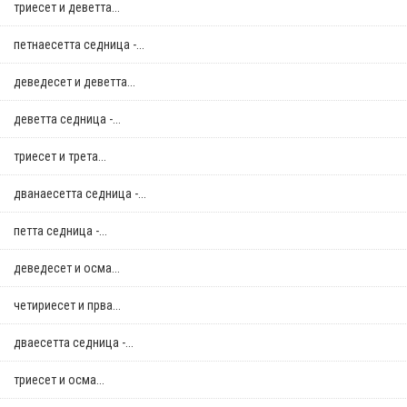
триесет и деветта...
петнаесетта седница -...
деведесет и деветта...
деветта седница -...
триесет и трета...
дванаесетта седница -...
петта седница -...
деведесет и осма...
четириесет и прва...
дваесетта седница -...
триесет и осма...