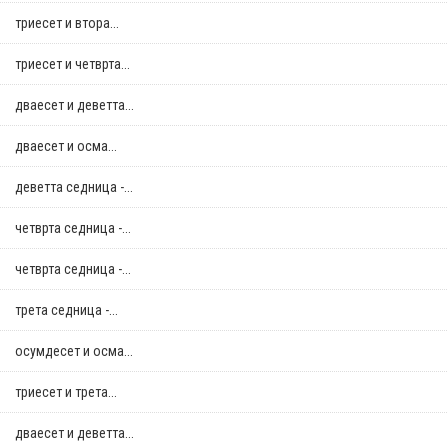
триесет и втора...
триесет и четврта...
дваесет и деветта...
дваесет и осма...
деветта седница -...
четврта седница -...
четврта седница -...
трета седница -...
осумдесет и осма...
триесет и трета...
дваесет и деветта...