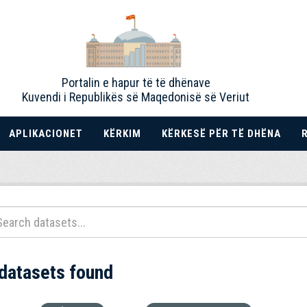
Portalin e hapur të të dhënave
Kuvendi i Republikës së Maqedonisë së Veriut
APLIKACIONET
KËRKIM
KËRKESË PËR TË DHËNA
 datasets found