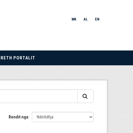
MK
AL
EN
RRETH PORTALIT
Rendit nga