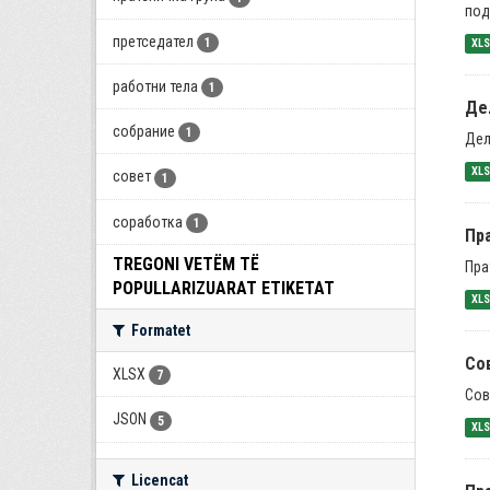
под
претседател
1
XL
работни тела
1
Де
собрание
1
Дел
XL
совет
1
соработка
1
Пра
TREGONI VETËM TË
Пра
POPULLARIZUARAT ETIKETAT
XL
Formatet
Со
XLSX
7
Сов
JSON
5
XL
Licencat