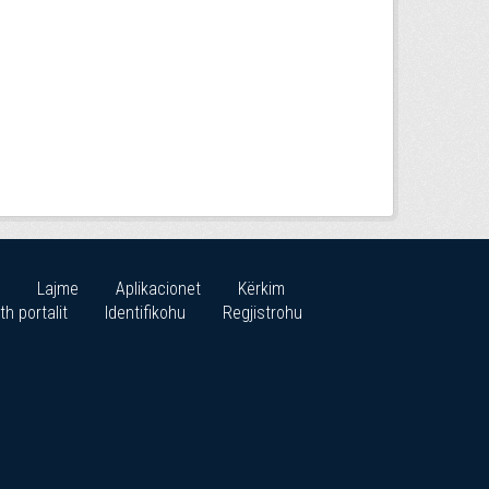
Lajme
Aplikacionet
Kërkim
th portalit
Identifikohu
Regjistrohu