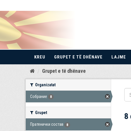
KREU
GRUPET E TË DHËNAVE
LAJME
Kalo
Grupet e të dhënave
te
përmbajtja
Organizatat
Собрание
8
Grupet
8
Пратенички состав
8