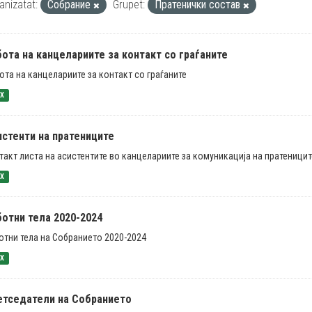
anizatat:
Собрание
Grupet:
Пратенички состав
ота на канцелариите за контакт со граѓаните
ота на канцелариите за контакт со граѓаните
SX
истенти на пратениците
такт листа на асистентите во канцелариите за комуникација на пратеницит
SX
ботни тела 2020-2024
отни тела на Собранието 2020-2024
SX
етседатели на Собранието