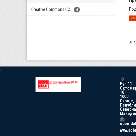
Пр
Под
Creative Commons CC...
4
JS
Ju g
a
Бул.11
Октомв
10
1000
Скопје,
Републи
Северна
Македо
open.da
www.sob