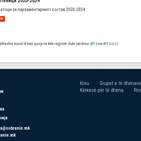
атеници 2020-2024
атоци за парламентарниот состав 2020-2024
ON
jithashtu mund të keni qasje në këtë regjistër duke përdorur
API
(see
API Docs
).
Kreu
Grupet e të dhënave
Kërkesë për të dhëna
Rre
ри
ка
нија
ta@sobranie.mk
ranie.mk