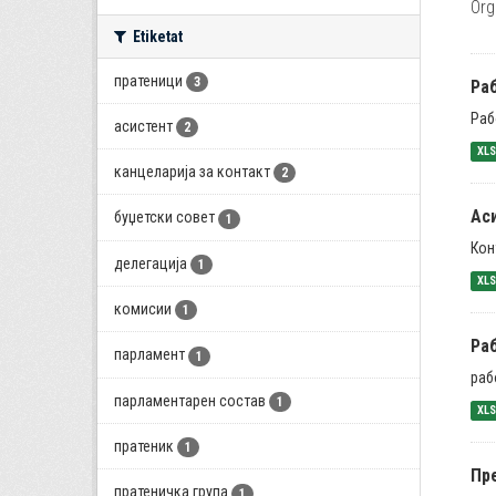
Org
Etiketat
пратеници
3
Раб
Раб
асистент
2
XL
канцеларија за контакт
2
Ас
буџетски совет
1
Кон
делегација
1
XL
комисии
1
Ра
парламент
1
раб
парламентарен состав
1
XL
пратеник
1
Пр
пратеничка група
1