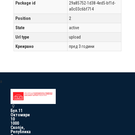
Package id
29a85752-1d38-4ed5-bf1d-
a0c03c6bf714
Position
2
State
active
Url type
upload
Креирано
пред 3 години
a
Бул.11
Октомври
10
1000
Скопје,
Република