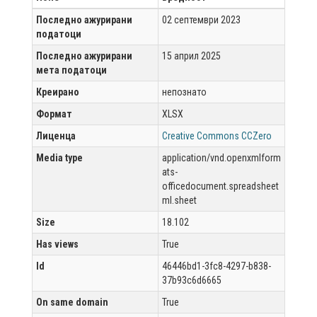
Последно ажурирани
02 септември 2023
податоци
Последно ажурирани
15 април 2025
мета податоци
Креирано
непознато
Формат
XLSX
Лиценца
Creative Commons CCZero
Media type
application/vnd.openxmlform
ats-
officedocument.spreadsheet
ml.sheet
Size
18.102
Has views
True
Id
46446bd1-3fc8-4297-b838-
37b93c6d6665
On same domain
True