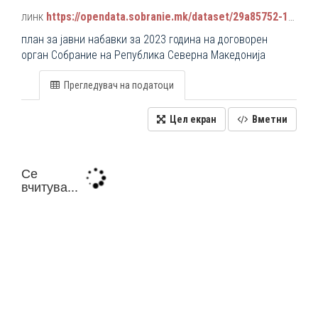
линк
https://opendata.sobranie.mk/dataset/29a85752-1d38-4ed5-bf1d-a0c03c6bf714/resource/46446bd1-3fc8-4297-b838-37b93c6d6665/download/godisen-plan-za-javni-nabavki-srsm-2023.xlsx
план за јавни набавки за 2023 година на договорен
орган Собрание на Република Северна Македонија
Прегледувач на податоци
Цел екран
Вметни