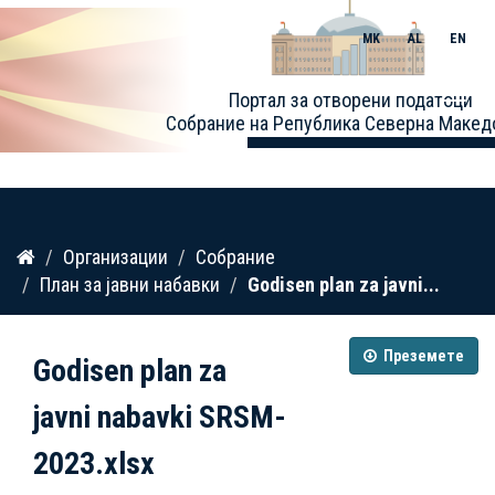
MK
AL
EN
Toggle
Портал за отворени податоци
naviga
Собрание на Република Северна Макед
Прескокнете
Организации
Собрание
до
План за јавни набавки
Godisen plan za javni...
содржина
Преземете
Godisen plan za
javni nabavki SRSM-
2023.xlsx