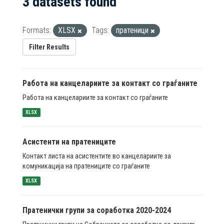
3 datasets found
Formats:
XLSX
Tags:
пратеници
Filter Results
Работа на канцелариите за контакт со граѓаните
Работа на канцелариите за контакт со граѓаните
XLSX
Асистенти на пратениците
Контакт листа на асистентите во канцелариите за
комуникација на пратениците со граѓаните
XLSX
Пратенички групи за соработка 2020-2024