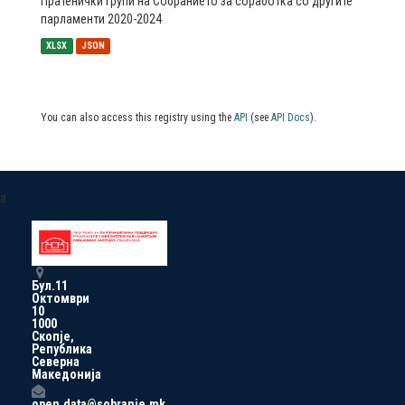
Пратенички групи на Собранието за соработка со другите
парламенти 2020-2024
XLSX
JSON
You can also access this registry using the
API
(see
API Docs
).
a
Бул.11
Октомври
10
1000
Скопје,
Република
Северна
Македонија
open.data@sobranie.mk