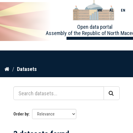
MK
AL
EN
Toggle
Open data portal
naviga
Assembly of the Republic of North Mace
Skip
Datasets
to
content
Order by