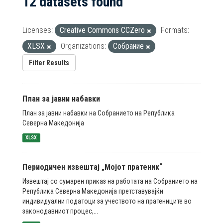
12 datasets found
Licenses:
Creative Commons CCZero
Formats:
XLSX
Organizations:
Собрание
Filter Results
План за јавни набавки
План за јавни набавки на Собранието на Република
Северна Македонија
XLSX
Периодичен извештај „Мојот пратеник“
Извештај со сумарен приказ на работата на Собранието на
Република Северна Македонија претставувајќи
индивидуални податоци за учеството на пратениците во
законодавниот процес,...