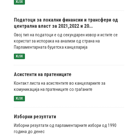
XLSX
Податоци за локални финансии и трансфери од
централна власт за 2021,2022 и 20...
Овој тип на податоци е од секундарен извор и истите се
користат за испорака на анализи од страна на
Парламентарната буџетска канцеларија
XLSX
Асистенти на пратениците
Контакт листа на асистентите во канцелариите за
комуникација на пратениците со граѓаните
XLSX
Изборни резултати
Изборни резултати од парламентарните избори од 1990
година до денес