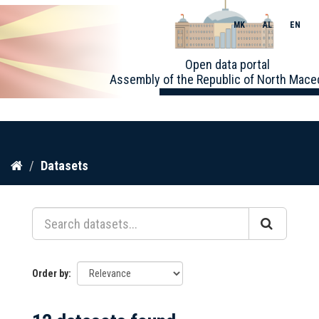
MK
AL
EN
Toggle
Open data portal
naviga
Assembly of the Republic of North Mace
Skip
Datasets
to
content
Order by